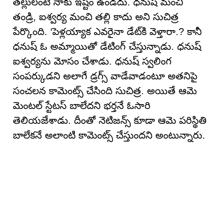
తల్లులంటే నాకు ఇష్టం ఉండదు. ధనుష్ మంచి
తండ్రి, ఐశ్వర్య మంచి తల్లి కాదు అని సుచిత్ర
పేర్కొంది. ‘పెళ్లయ్యాక ఎవరైనా డేట్‌కి వెళ్తారా.? కానీ
ధనుష్ ఓ అమ్మాయితో డేటింగ్ చేస్తున్నాడు. ధనుష్
ఐశ్వర్యను మోసం చేశాడు. ధనుష్ స్వలింగ
సంపర్కుడని అలాగే డ్రగ్స్ వాడేవాడంటూ అతనిపై
సంచల‌న కామెంట్స్ చేసింది సుచిత్ర‌. అయితే ఆమె
మెంట‌ల్ స్టేట‌స్ బాలేద‌ని భ‌ర్త‌నే ఓసారి
తెలియ‌జేశాడు. దీంతో నెటిజ‌న్స్ కూడా ఆమె ప‌రిస్థితి
బాలేకనే అలాంటి కామెంట్స్ చేస్తుంద‌ని అంటున్నారు.