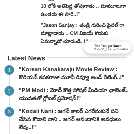
10 లోకి అతిపెద్ద తోపుగాడు .. మామూలుగా
ఉండదు ఈ సారి..!"
"Jason Sanjay : తండ్రి గురించి ఫైనల్ గా
మాట్లాడాడు .. CM విజయ్ కొడుకు
ఏమన్నాడో చూడండి..!"
The Telugu News
మీకు నచ్చిన సైటుగా ఎంచుకోండి
Latest News
"Korean Kanakaraju Movie Review :
కొరియన్ కనకరాజు మూవీ రివ్యూ అండ్ రేటింగ్‌..!"
"PM Modi : మోదీ కొత్త సోషల్ మీడియా ఛాలెంజ్..
యువతతో గ్లోబల్ ప్రమోషన్!"
"Kodali Nani : జగన్ కాలర్ ఎగరేసుకునే పని
చేసిన కొడాలి నాని .. జగన్ ఆనందానికి అవధులు
లేవు..!"