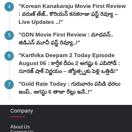
"Korean Kanakaraju Movie First Review
: వరుణ్ తేజ్.. కొరియన్ కనకరాజు ఫస్ట్ రివ్యూ –
Live Updates ..!"
"GDN Movie First Review : మాధవన్..
జిడిఎన్ మూవీ ఫ‌స్ట్ రివ్యూ..!"
"Karthika Deepam 2 Today Episode
August 06 : కార్తీక దీపం 2 ఆగష్టు 6 ఎపిసోడ్ :
సూరజ్ షాక్ నిర్ణయం – జ్యోత్స్నకు పెళ్లి ఒత్తిడి!"
"Gold Rate Today : గురువారం పసిడి ధరలు
జంప్.. ఆగస్టు 6 తాజా రేట్లు ఇవే..!"
Company
About Us