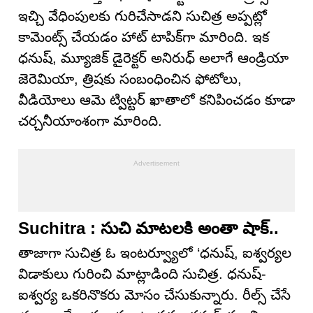
ఇచ్చి వేధింపులకు గురిచేసాడ‌ని సుచిత్ర అప్ప‌ట్లో
కామెంట్స్ చేయ‌డం హాట్ టాపిక్‌గా మారింది. ఇక
ధనుష్, మ్యూజిక్ డైరెక్టర్ అనిరుధ్ అలాగే ఆండ్రియా
జెరెమియా, త్రిషకు సంబంధించిన ఫోటోలు,
వీడియోలు ఆమె ట్విట్టర్ ఖాతాలో కనిపించ‌డం కూడా
చర్చ‌నీయాంశంగా మారింది.
Suchitra : సుచి మాట‌ల‌కి అంతా షాక్..
తాజాగా సుచిత్ర ఓ ఇంటర్వ్యూలో ‘ధనుష్, ఐశ్వర్యల
విడాకులు గురించి మాట్లాడింది సుచిత్ర. ధనుష్-
ఐశ్వర్య ఒకరినొకరు మోసం చేసుకున్నారు. రీల్స్ చేసే