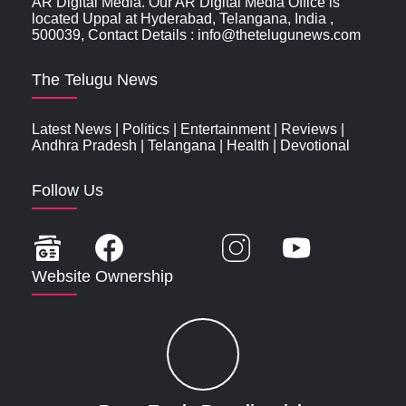
AR Digital Media. Our AR Digital Media Office is
located Uppal at Hyderabad, Telangana, India ,
500039, Contact Details : info@thetelugunews.com
The Telugu News
Latest News
|
Politics
|
Entertainment
|
Reviews
|
Andhra Pradesh
|
Telangana
|
Health
|
Devotional
Follow Us
Website Ownership