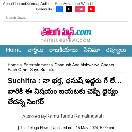
About
Contact
Sitemap
Authors Page
Advertise With Us
×
Follow Us :
F
X
Insta
▶
Home
వార్త‌లు
రాజ‌కీయాలు
సినిమా
రివ్యూలు
Home
»
Entertainment
» Dhanush And Aishwarya Cheats
Each Other Says Suchitra
Suchitra : నా భ‌ర్త‌, ధ‌నుష్ ఇద్ద‌రు గే లే…
వారికి ఈ విష‌యం బ‌య‌ట‌కు చెప్పే ధైర్యం
లేద‌న్న సింగర్
Ramu Tandu Ramalingaiah
Authored By
| The Telugu News | Updated on : 15 May 2024, 5:00 pm