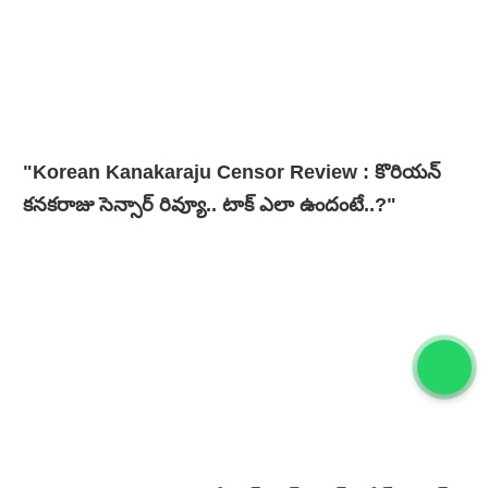
"Korean Kanakaraju Censor Review : కొరియన్
కనకరాజు సెన్సార్ రివ్యూ.. టాక్ ఎలా ఉందంటే..?"