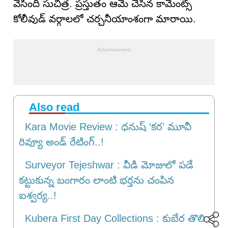
వేసింది సుచిత్ర‌. ప్ర‌స్తుతం ఆమె చేసిన కామెంట్స్
కోలీవుడ్ వ‌ర్గాల‌లో చ‌ర్చ‌నీయాంశంగా మారాయి.
Also read
Kara Movie Review : ధనుష్‌ ‘కర’ మూవీ
రివ్యూ అండ్ రేటింగ్..!
Surveyor Tejeshwar : వీడి మోజులో పడే
కట్టుకున్న బంగారం లాంటి భర్తను చంపిన
ఐశ్వర్య..!
Kubera First Day Collections : కుబేర తొలి