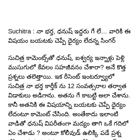
Suchitra : నా భ‌ర్త‌, ధ‌నుష్ ఇద్ద‌రు గే లే… వారికి ఈ
విష‌యం బ‌య‌ట‌కు చెప్పే ధైర్యం లేద‌న్న సింగర్
సుచిత్ర కామెంట్స్‌తో ధనుష్, ఐశ్వర్య ఇన్నాళ్లు పెళ్లి
ముసుగులో కేవలం సహజీవనం చేశారా? అనే కొత్త
ప్రశ్నలు తలెత్తాయి. ఇక రీసెంట్ ఇంటర్వ్యూలో
సుచిత్ర నా భర్త కార్తీక్ ను 12 సంవత్సరాల తర్వాత
విడాకులు అడిగాను. అతను గే కాబట్టి అలా చేశాను.
కానీ అతనికి ఈ విషయాన్ని బయటకు చెప్పే ధైర్యం
లేదంటూ కామెంట్ చేసింది. అంతేకాదు ఇలాంటి
వాడితో ధనుష్ విపరీతంగా మద్యం తాగి ఒకే గదిలో
ఏం చేశాడు ? అంటూ కోలీవుడ్ ఉలిక్కి పడే ప్రశ్న