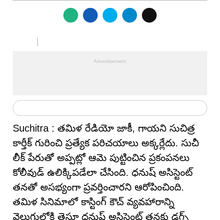
Suchitra : తమిళ రేడియో జాకీ, గాయని సుచిత్ర
కార్తీక్ గురించి ప్ర‌త్యేక ప‌రిచ‌యాలు అక్క‌ర్లేదు. సుచీ
లీక్ పేరుతో అప్పట్లో ఆమె పుట్టించిన ప్ర‌కంప‌న‌లు
కోలీవుడ్ ఉలిక్కిప‌డేలా చేసింది. ధనుష్ అసిస్టెంట్
తనతో అసభ్యంగా ప్రవర్తించారని ఆరోపించింది.
తమిళ సినిమాలో కాస్టింగ్ కౌచ్ వ్యవహారాన్ని
వెలుగులోకి తెస్తూ ధనుష్ అసిస్టెంట్ తనకు డ్రగ్స్