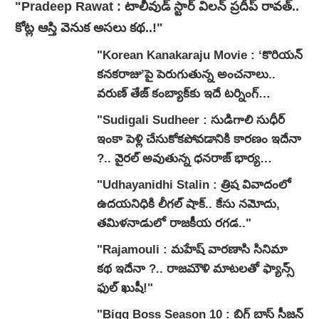
"Pradeep Rawat : టాలీవుడ్ స్టార్ విలన్ ప్రదీప్ రావత్..
కోట్ల ఆస్తి వెనుక అసలు కథ..!"
"Korean Kanakaraju Movie : ‘కొరియన్
కనకరాజు’పై పెరుగుతున్న అంచనాలు..
వరుణ్ తేజ్ కంబ్యాక్‌కు ఇదే టర్నింగ్
పాయింట్ అవుతుందా?"
"Sudigali Sudheer : సుడిగాలి సుధీర్
ఇంకా పెళ్లి చేసుకోకపోవడానికి కారణం ఇదేనా
?.. వైరల్ అవుతున్న ధనరాజ్ భార్య
వ్యాఖ్యలు.."
"Udhayanidhi Stalin : త్రిష వివాదంలో
ఉదయనిధికి లీగల్ షాక్.. కేసు నమోదు,
తమిళనాడులో రాజకీయ రగడ.."
"Rajamouli : మహేష్ వారణాసి సినిమా
కథ ఇదేనా ?.. రాజమౌళి మాటలతో ఫ్యాన్స్
ఫుల్ ఖుషీ!"
"Bigg Boss Season 10 : బిగ్ బాస్ సీజన్