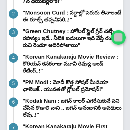
7న థియేటర్లలోకి!"
"Monsoon Curd : వర్షాల్లో పెరుగు తినాలంటే
ఈ రూల్స్ తప్పనిసరి..!"
"Green Chutney : హోటల్ స్టైల్ గ్రీన్ చట్నీ
రహస్యం ఇదే.. నీటికి బదులుగా ఇది వేస్తే రంగు,
రుచి రెండూ అదిరిపోతాయి"
"Korean Kanakaraju Movie Review :
కొరియన్ కనకరాజు మూవీ రివ్యూ అండ్
రేటింగ్‌..!"
"PM Modi : మోదీ కొత్త సోషల్ మీడియా
ఛాలెంజ్.. యువతతో గ్లోబల్ ప్రమోషన్!"
"Kodali Nani : జగన్ కాలర్ ఎగరేసుకునే పని
చేసిన కొడాలి నాని .. జగన్ ఆనందానికి అవధులు
లేవు..!"
"Korean Kanakaraju Movie First