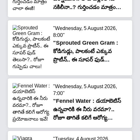
నకిలీనా..? గుర్తించడం మాత్రం
చాలా ఈజీ!"
"Wednesday, 5 August 2026,
8:00"
"Sprouted Green Gram :
కోడిగుడ్లు, పాలకంటే ఎక్కువ
ప్రొటీన్.. ఈ సూపర్ ఫుడ్
తెలుసా?.. రోజూ గుప్పెడు
చాలు!"
"Wednesday, 5 August 2026,
7:00"
"Fennel Water : డయాబెటిస్
ఉన్నవారికి ఈ నీరు వరమా?..
రోజూ తాగితే కలిగే ఆరోగ్య
ప్రయోజనాలు ఇవే!"
"Tuesday, 4 August 2026,