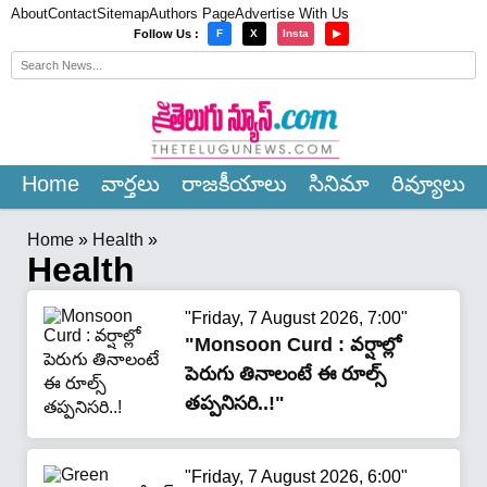
About
Contact
Sitemap
Authors Page
Advertise With Us
×
Follow Us :
F
X
Insta
▶
Home
వార్త‌లు
రాజ‌కీయాలు
సినిమా
రివ్యూలు
Home
»
Health
»
Health
"Friday, 7 August 2026, 7:00"
"Monsoon Curd : వర్షాల్లో
పెరుగు తినాలంటే ఈ రూల్స్
తప్పనిసరి..!"
"Friday, 7 August 2026, 6:00"