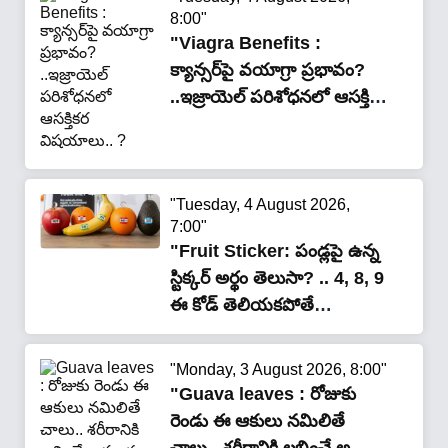
8:00"
"Viagra Benefits :
క్యాన్సర్‌పై వయాగ్రా ప్రభావం?
..ఇజ్రాయెల్ పరిశోధనలో ఆసక్తికర
విషయాలు.. ?"
"Tuesday, 4 August 2026,
7:00"
"Fruit Sticker: పండ్లపై ఉన్న
స్టిక్కర్ అర్థం తెలుసా? .. 4, 8, 9
ఈ కోడ్ తెలియకపోతే
మోసపోయే అవకాశం!"
"Monday, 3 August 2026, 8:00"
"Guava leaves : రోజుకు
రెండు ఈ ఆకులు నమిలితే