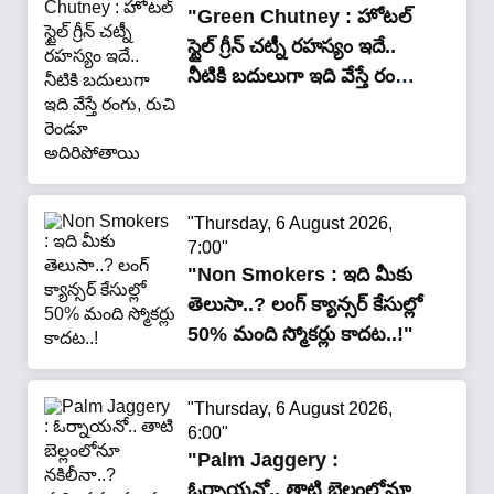
"Green Chutney : హోటల్
స్టైల్ గ్రీన్ చట్నీ రహస్యం ఇదే..
నీటికి బదులుగా ఇది వేస్తే రంగు,
రుచి రెండూ అదిరిపోతాయి"
"Thursday, 6 August 2026,
7:00"
"Non Smokers : ఇది మీకు
తెలుసా..? లంగ్ క్యాన్సర్ కేసుల్లో
50% మంది స్మోకర్లు కాదట..!"
"Thursday, 6 August 2026,
6:00"
"Palm Jaggery :
ఓర్నాయనో.. తాటి బెల్లంలోనూ