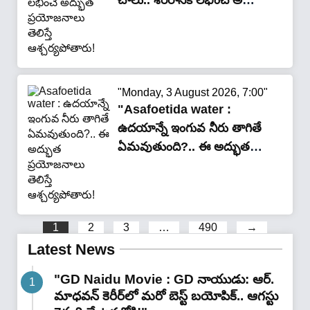
చాలు.. శరీరానికి లభించే అద్భుత
ప్రయోజనాలు తెలిస్తే
ఆశ్చర్యపోతారు!"
"Monday, 3 August 2026, 7:00"
"Asafoetida water :
ఉదయాన్నే ఇంగువ నీరు తాగితే
ఏమవుతుంది?.. ఈ అద్భుత
ప్రయోజనాలు తెలిస్తే
ఆశ్చర్యపోతారు!"
1
2
3
…
490
→
Latest News
"GD Naidu Movie : GD నాయుడు: ఆర్.
మాధవన్‌ కెరీర్‌లో మరో బెస్ట్ బయోపిక్.. ఆగస్టు