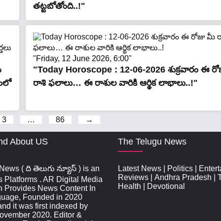
తట్టబోతోంది..!"
"Friday, 12 June 2026, 6:00"
ీ
"Today Horoscope : 12-06-2026 శుక్ర‌వారం ఈ రో
గంలో
రాశి ఫలాలు… ఈ రాశుల వారికి ఆర్థిక లాభాలు..!"
3
…
86
→
nd About US
The Telugu News
ews ( ది తెలుగు న్యూస్‌ ) is an
Latest News
|
Politics
|
Enter
Reviews
|
Andhra Pradesh
|
s Platforms . AR Digital Media
Health
|
Devotional
n Provides News Content In
guage, Founded in 2020
d it was first indexed by
ovember 2020. Editor &