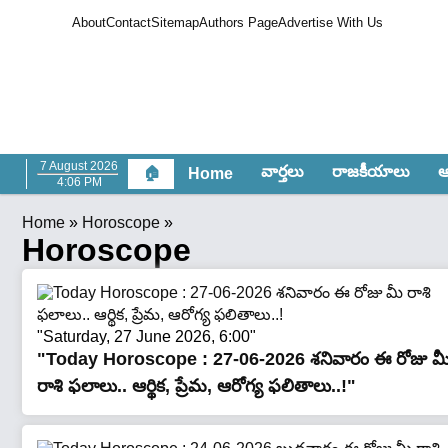
About
Contact
Sitemap
Authors Page
Advertise With Us
7 August 2026
వార్త‌లు
రాజ‌కీయాలు
ఆం
🏠
Home
4:06 PM
Home
»
Horoscope
»
Horoscope
"Saturday, 27 June 2026, 6:00"
"Today Horoscope : 27-06-2026 శ‌నివారం ఈ రోజు మ
రాశి ఫలాలు.. ఆర్థిక, ప్రేమ, ఆరోగ్య ఫలితాలు..!"