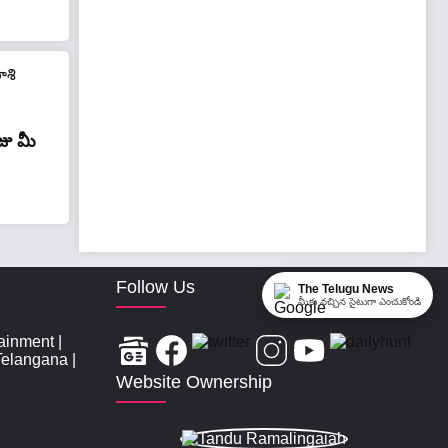
జు మీ
Follow Us
The Telugu News
మీకు నచ్చిన సైటుగా ఎంచుకోండి
tainment
|
Telangana
|
Website Ownership