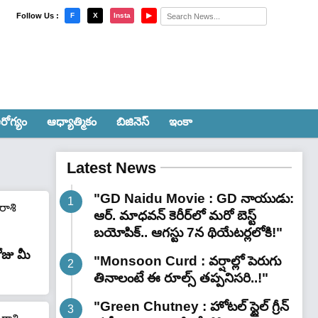
×
Follow Us :
F
X
Insta
▶
రోగ్యం
ఆధ్యాత్మికం
బిజినెస్
ఇంకా
Latest News
"GD Naidu Movie : GD నాయుడు:
ఆర్. మాధవన్‌ కెరీర్‌లో మరో బెస్ట్
బయోపిక్.. ఆగస్టు 7న థియేటర్లలోకి!"
జు మీ
"Monsoon Curd : వర్షాల్లో పెరుగు
తినాలంటే ఈ రూల్స్ తప్పనిసరి..!"
"Green Chutney : హోటల్ స్టైల్ గ్రీన్