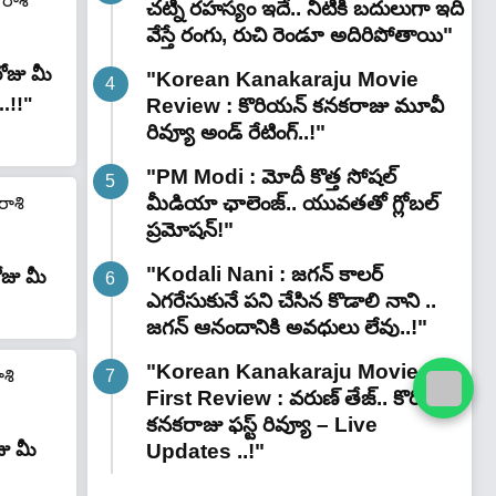
చట్నీ రహస్యం ఇదే.. నీటికి బదులుగా ఇది
వేస్తే రంగు, రుచి రెండూ అదిరిపోతాయి"
ోజు మీ
"Korean Kanakaraju Movie
.!!"
Review : కొరియన్ కనకరాజు మూవీ
రివ్యూ అండ్ రేటింగ్‌..!"
"PM Modi : మోదీ కొత్త సోషల్
మీడియా ఛాలెంజ్.. యువతతో గ్లోబల్
ప్రమోషన్!"
"Kodali Nani : జగన్ కాలర్
జు మీ
ఎగరేసుకునే పని చేసిన కొడాలి నాని ..
జగన్ ఆనందానికి అవధులు లేవు..!"
"Korean Kanakaraju Movie
First Review : వరుణ్ తేజ్.. కొరియన్
కనకరాజు ఫస్ట్ రివ్యూ – Live
ు మీ
Updates ..!"