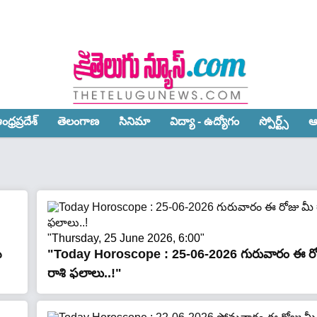
ధ్ర‌ప్ర‌దేశ్‌
తెలంగాణ‌
సినిమా
విద్యా - ఉద్యోగం
స్పోర్ట్స్‌
ఆ
"Thursday, 25 June 2026, 6:00"
ీ
"Today Horoscope : 25-06-2026 గురువారం ఈ రో
రాశి ఫలాలు..!"