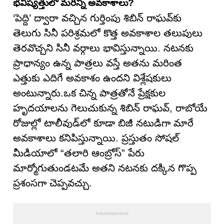
భవిష్యత్తులో మరిన్ని అవకాశాలు?
‘పెద్ది’ ద్వారా వచ్చిన గుర్తింపు శిబిన్ రాఘవ్‌కు
తెలుగు సినీ పరిశ్రమలో కొత్త అవకాశాల తలుపులు
తెరవొచ్చని సినీ వర్గాలు భావిస్తున్నాయి. నటనకు
ప్రాధాన్యం ఉన్న పాత్రలు వస్తే అతను మరింత
ఎత్తుకు ఎదిగే అవకాశం ఉందని విశ్లేషకులు
అంటున్నారు.ఒక చిన్న పాత్రతోనే ప్రేక్షకుల
హృదయాలను గెలుచుకున్న శిబిన్ రాఘవ్, రాబోయే
రోజుల్లో టాలీవుడ్‌లో కూడా బిజీ నటుడిగా మారే
అవకాశాలు కనిపిస్తున్నాయి. ప్రస్తుతం సోషల్
మీడియాలో “తలారి ఆంబ్రోస్” పేరు
మార్మోగుతుండటమే అతని నటనకు దక్కిన గొప్ప
ప్రశంసగా చెప్పవచ్చు.