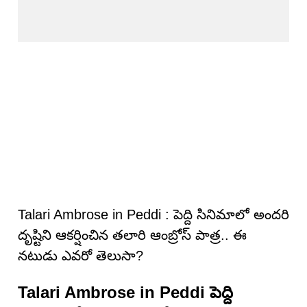
Talari Ambrose in Peddi : పెద్ది సినిమాలో అందరి
దృష్టిని ఆకర్షించిన తలారి ఆంబ్రోస్ పాత్ర.. ఈ
నటుడు ఎవరో తెలుసా?
Talari Ambrose in Peddi పెద్ది