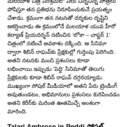
మలయాళ చిత్ర పరిశ్రమలో పలు చిన్నచిన్న పాత్రలు
పోషిస్తూ తన ప్రతిభను నిరూపించుకునే ప్రయత్నం
చేశాడు. క్రమంగా తన నటనతో దర్శకుల దృష్టిని
ఆకర్షించాడు.ఈ క్రమంలోనే మలయాళ యువ హీరో
కల్యాణ్ ప్రియదర్శన్ నటించిన ‘లోకా – చాప్టర్ 1’
చిత్రంలో నటించే అవకాశం దక్కింది. ఆ సినిమా
ద్వారా శిబిన్ రాఘవ్‌కు ప్రేక్షకుల్లో గుర్తింపు పెరిగింది.
అతని నటనకు మంచి ప్రశంసలు కూడా
లభించాయి.ఇప్పుడు ‘పెద్ది’ సినిమాతో తెలుగు
ప్రేక్షకులకు కూడా శిబిన్ రాఘవ్ దగ్గరయ్యాడు.
ముఖ్యంగా సోషల్ మీడియాలో అతని పేరు ట్రెండింగ్
అవుతుండటం, అభిమానులు ప్రశంసలు కురిపించడం
అతని కెరీర్‌కు మరింత ఊతమిచ్చే అంశంగా
మారింది.
Talari Ambrose in Peddi సోషల్