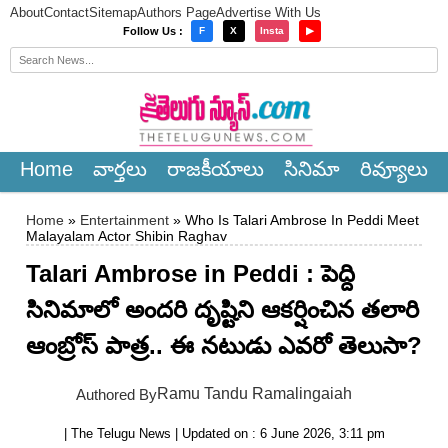
About
Contact
Sitemap
Authors Page
Advertise With Us
×
Follow Us :
F
X
Insta
▶
Home
వార్త‌లు
రాజ‌కీయాలు
సినిమా
రివ్యూలు
Home
»
Entertainment
» Who Is Talari Ambrose In Peddi Meet
Malayalam Actor Shibin Raghav
Talari Ambrose in Peddi : పెద్ది
సినిమాలో అందరి దృష్టిని ఆకర్షించిన తలారి
ఆంబ్రోస్ పాత్ర.. ఈ నటుడు ఎవరో తెలుసా?
Ramu Tandu Ramalingaiah
Authored By
| The Telugu News | Updated on : 6 June 2026, 3:11 pm