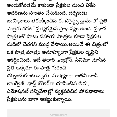
అందుకోవడమే కాకుండా ప్రేక్షకుల నుంచి విశేష
ఆదరణను సొంతం చేసుకుంది. దర్శకుడు
బుచ్చిబాబు తెరకెక్కించిన ఈ స్పోర్ట్స్ డ్రామాలో ప్రతి
పాత్రకు కథలో ప్రత్యేకమైన ప్రాధాన్యం ఉంది. ప్రధాన
పాత్రలతో పాటు సహాయ పాత్రలు కూడా ప్రేక్షకుల
మదిలో చెరగని ముద్ర వేసాయి.అయితే ఈ చిత్రంలో
ఒక పాత్ర మాత్రం అనూహ్యంగా ప్రేక్షకుల దృష్టిని
ఆకర్షించింది. అదే తలారి ఆంబ్రోస్. సినిమా చూసిన
ప్రతి ఒక్కరూ ఈ పాత్ర గురించి
చర్చించుకుంటున్నారు. ముఖ్యంగా అతని బాడీ
లాంగ్వేజ్, ఫాస్ట్ బౌలర్‌గా చూపించిన తీరు,
ఎమోషనల్ సన్నివేశాల్లో వ్యక్తపరిచిన హావభావాలు
ప్రేక్షకులను బాగా ఆకట్టుకున్నాయి.