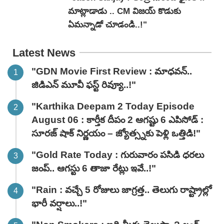
మాట్లాడాడు .. CM విజయ్ కొడుకు
ఏమన్నాడో చూడండి..!"
Latest News
"GDN Movie First Review : మాధవన్..
జిడిఎన్ మూవీ ఫ‌స్ట్ రివ్యూ..!"
"Karthika Deepam 2 Today Episode
August 06 : కార్తీక దీపం 2 ఆగష్టు 6 ఎపిసోడ్ :
సూరజ్ షాక్ నిర్ణయం – జ్యోత్స్నకు పెళ్లి ఒత్తిడి!"
"Gold Rate Today : గురువారం పసిడి ధరలు
జంప్.. ఆగస్టు 6 తాజా రేట్లు ఇవే..!"
"Rain : వచ్చే 5 రోజులు జాగ్రత్త.. తెలుగు రాష్ట్రాల్లో
భారీ వ‌ర్షాలు..!"