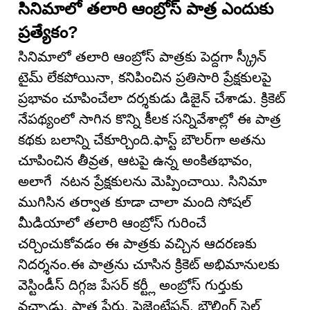
సినిమాలో తలారి ఆంబ్రోస్ పాత్ర ఎందుకు
ప్రత్యేకం?
సినిమాలో తలారి ఆంబ్రోస్ పాత్రకు పెద్దగా స్క్రీన్
టైమ్ లేకపోయినా, కనిపించిన ప్రతిసారి ప్రేక్షకులపై
ప్రభావం చూపించేలా దర్శకుడు డిజైన్ చేశాడు. క్రికెట్
నేపథ్యంలో సాగిన కొన్ని కీలక సన్నివేశాల్లో ఈ పాత్ర
కథకు బలాన్ని చేకూర్చింది.ఫాస్ట్ బౌలర్‌గా అతను
చూపించిన తీవ్రత, ఆటపై ఉన్న అంకితభావం,
అలాగే నటన ప్రేక్షకులను మెప్పించాయి. సినిమా
ముగిసిన తర్వాత కూడా చాలా మంది సోషల్
మీడియాలో తలారి ఆంబ్రోస్ గురించే
చర్చించుకోవడం ఈ పాత్రకు వచ్చిన ఆదరణకు
నిదర్శనం.ఈ పాత్రను చూసిన క్రికెట్ అభిమానులకు
వెస్టిండీస్ దిగ్గజ పేసర్ కర్ట్లీ అంబ్రోస్ గుర్తుకు
వచ్చాడు. పాత్ర పేరు, ప్రెజెంటేషన్, బౌలింగ్ స్టైల్