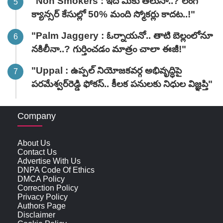
"Non Smokers : ఇది మీకు తెలుసా..? లంగ్
క్యాన్సర్ కేసుల్లో 50% మంది స్మోకర్లు కాదట..!"
"Palm Jaggery : ఓర్నాయనో.. తాటి బెల్లంలోనూ
నకిలీనా..? గుర్తించడం మాత్రం చాలా ఈజీ!"
"Uppal : ఉప్పల్ నియోజకవర్గ అభివృద్ధిపై
పరమేశ్వర్‌రెడ్డి ఫోకస్.. కీలక పనులకు నిధుల విజ్ఞప్తి"
Company
About Us
Contact Us
Advertise With Us
DNPA Code Of Ethics
DMCA Policy
Correction Policy
Privacy Policy
Authors Page
Disclaimer