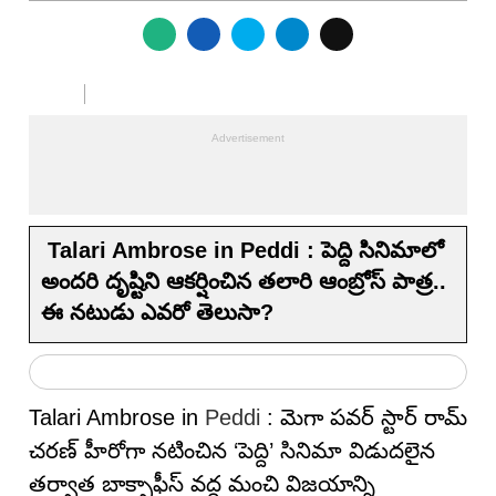
Talari Ambrose in Peddi : పెద్ది సినిమాలో
అందరి దృష్టిని ఆకర్షించిన తలారి ఆంబ్రోస్ పాత్ర..
ఈ నటుడు ఎవరో తెలుసా?
Talari Ambrose in
Peddi
: మెగా పవర్ స్టార్ రామ్
చరణ్ హీరోగా నటించిన ‘పెద్ది’ సినిమా విడుదలైన
తర్వాత బాక్సాఫీస్ వద్ద మంచి విజయాన్ని