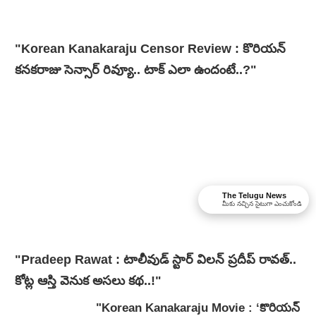
"Korean Kanakaraju Censor Review : కొరియన్
కనకరాజు సెన్సార్ రివ్యూ.. టాక్ ఎలా ఉందంటే..?"
The Telugu News
మీకు నచ్చిన సైటుగా ఎంచుకోండి
"Pradeep Rawat : టాలీవుడ్ స్టార్ విలన్ ప్రదీప్ రావత్..
కోట్ల ఆస్తి వెనుక అసలు కథ..!"
"Korean Kanakaraju Movie : ‘కొరియన్