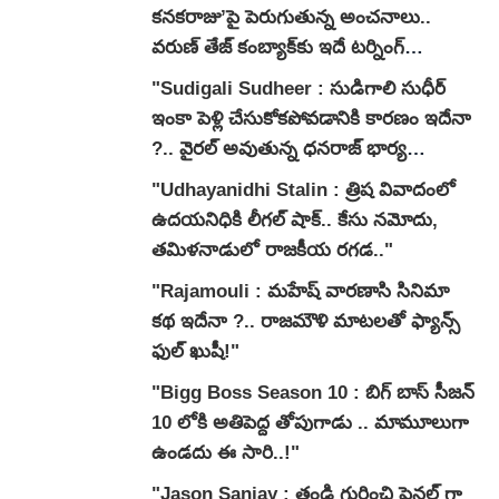
కనకరాజు’పై పెరుగుతున్న అంచనాలు..
వరుణ్ తేజ్ కంబ్యాక్‌కు ఇదే టర్నింగ్
పాయింట్ అవుతుందా?"
"Sudigali Sudheer : సుడిగాలి సుధీర్
ఇంకా పెళ్లి చేసుకోకపోవడానికి కారణం ఇదేనా
?.. వైరల్ అవుతున్న ధనరాజ్ భార్య
వ్యాఖ్యలు.."
"Udhayanidhi Stalin : త్రిష వివాదంలో
ఉదయనిధికి లీగల్ షాక్.. కేసు నమోదు,
తమిళనాడులో రాజకీయ రగడ.."
"Rajamouli : మహేష్ వారణాసి సినిమా
కథ ఇదేనా ?.. రాజమౌళి మాటలతో ఫ్యాన్స్
ఫుల్ ఖుషీ!"
"Bigg Boss Season 10 : బిగ్ బాస్ సీజన్
10 లోకి అతిపెద్ద తోపుగాడు .. మామూలుగా
ఉండదు ఈ సారి..!"
"Jason Sanjay : తండ్రి గురించి ఫైనల్ గా