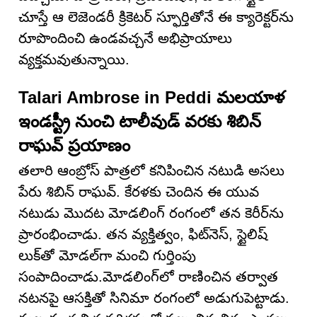
చూస్తే ఆ లెజెండరీ క్రికెటర్ స్ఫూర్తితోనే ఈ క్యారెక్టర్‌ను
రూపొందించి ఉండవచ్చనే అభిప్రాయాలు
వ్యక్తమవుతున్నాయి.
Talari Ambrose in Peddi మలయాళ
ఇండస్ట్రీ నుంచి టాలీవుడ్ వరకు శిబిన్
రాఘవ్ ప్రయాణం
తలారి ఆంబ్రోస్ పాత్రలో కనిపించిన నటుడి అసలు
పేరు శిబిన్ రాఘవ్. కేరళకు చెందిన ఈ యువ
నటుడు మొదట మోడలింగ్ రంగంలో తన కెరీర్‌ను
ప్రారంభించాడు. తన వ్యక్తిత్వం, ఫిట్‌నెస్, స్టైలిష్
లుక్‌తో మోడల్‌గా మంచి గుర్తింపు
సంపాదించాడు.మోడలింగ్‌లో రాణించిన తర్వాత
నటనపై ఆసక్తితో సినిమా రంగంలో అడుగుపెట్టాడు.