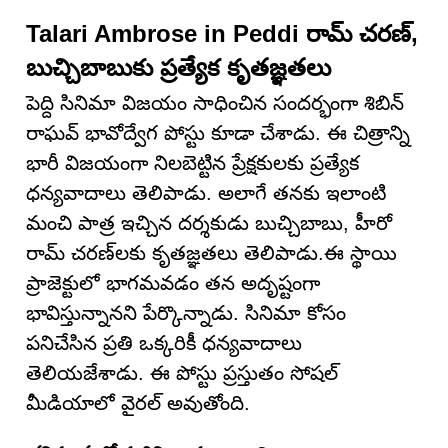
Talari Ambrose in Peddi రామ్ చరణ్,
బుచ్చిబాబుకు ప్రత్యేక కృతజ్ఞతలు
పెద్ది సినిమా విజయం సాధించిన సందర్భంగా శిబిన్
రాఘవ్ భావోద్వేగ పోస్టు కూడా చేశాడు. ఈ చిత్రాన్ని
భారీ విజయంగా నిలబెట్టిన ప్రేక్షకులకు ప్రత్యేక
ధన్యవాదాలు తెలిపాడు. అలాగే తనకు ఇలాంటి
మంచి పాత్ర ఇచ్చిన దర్శకుడు బుచ్చిబాబు, హీరో
రామ్ చరణ్‌లకు కృతజ్ఞతలు తెలిపాడు.ఈ స్థాయి
ప్రాజెక్టులో భాగమవడం తన అదృష్టంగా
భావిస్తున్నానని పేర్కొన్నాడు. సినిమా కోసం
పనిచేసిన ప్రతి ఒక్కరికీ ధన్యవాదాలు
తెలియజేశాడు. ఈ పోస్టు ప్రస్తుతం సోషల్
మీడియాలో వైరల్ అవుతోంది.