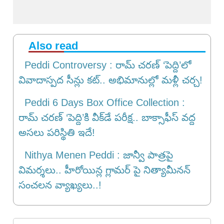
Also read
Peddi Controversy : రామ్ చరణ్ ‘పెద్ది’లో
వివాదాస్పద సీన్లు కట్.. అభిమానుల్లో మళ్లీ చర్చ!
Peddi 6 Days Box Office Collection :
రామ్ చరణ్ ‘పెద్ది’కి వీక్‌డే పరీక్ష.. బాక్సాఫీస్ వద్ద
అసలు పరిస్థితి ఇదే!
Nithya Menen Peddi : జాన్వీ పాత్రపై
విమర్శలు.. హీరోయిన్ల గ్లామర్ పై నిత్యామీనన్
సంచలన వ్యాఖ్యలు..!