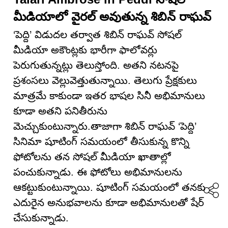
మీడియాలో వైరల్ అవుతున్న శిబిన్ రాఘవ్
‘పెద్ది’ విడుదల తర్వాత శిబిన్ రాఘవ్ సోషల్
మీడియా అకౌంట్లకు భారీగా ఫాలోవర్లు
పెరుగుతున్నట్లు తెలుస్తోంది. అతని నటనపై
ప్రశంసలు వెల్లువెత్తుతున్నాయి. తెలుగు ప్రేక్షకులు
మాత్రమే కాకుండా ఇతర భాషల సినీ అభిమానులు
కూడా అతని పనితీరును
మెచ్చుకుంటున్నారు.తాజాగా శిబిన్ రాఘవ్ ‘పెద్ది’
సినిమా షూటింగ్ సమయంలో తీసుకున్న కొన్ని
ఫోటోలను తన సోషల్ మీడియా ఖాతాల్లో
పంచుకున్నాడు. ఈ ఫోటోలు అభిమానులను
ఆకట్టుకుంటున్నాయి. షూటింగ్ సమయంలో తనకు
ఎదురైన అనుభవాలను కూడా అభిమానులతో షేర్
చేసుకున్నాడు.