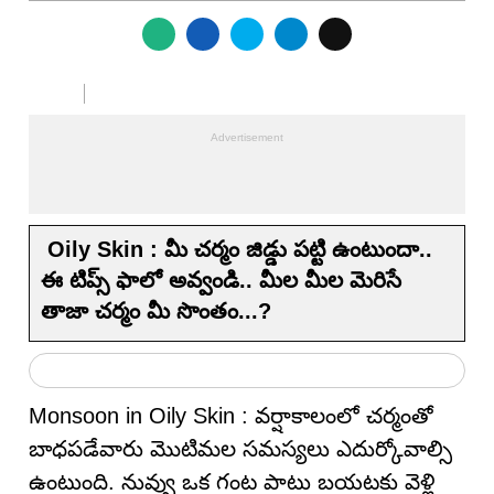
Oily Skin : మీ చర్మం జిడ్డు పట్టి ఉంటుందా..
ఈ టిప్స్ ఫాలో అవ్వండి.. మీల మీల మెరిసే
తాజా చర్మం మీ సొంతం...?
Monsoon in Oily Skin : వర్షాకాలంలో చర్మంతో
బాధపడేవారు మొటిమల సమస్యలు ఎదుర్కోవాల్సి
ఉంటుంది. నువ్వు ఒక గంట పాటు బయటకు వెళ్లి