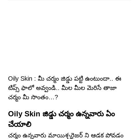
Oily Skin : మీ చర్మం జిడ్డు పట్టి ఉంటుందా.. ఈ
టిప్స్ ఫాలో అవ్వండి.. మీల మీల మెరిసే తాజా
చర్మం మీ సొంతం…?
Oily Skin జిడ్డు చర్మం ఉన్నవారు ఏం
చేయాలి
చర్మం ఉన్నవారు మాయిశ్చరైజర్ ని ఆడక పోవడం