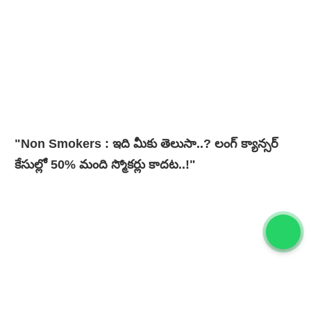
"Non Smokers : ఇది మీకు తెలుసా..? లంగ్ క్యాన్సర్
కేసుల్లో 50% మంది స్మోకర్లు కాదట..!"