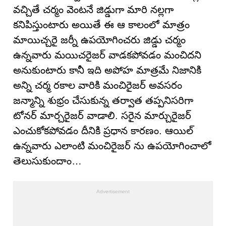
వచ్చితే చర్మం వెంటనే జిడ్డుగా మారి నల్లగా
కనిపిస్తుంటారు అయితే ఈ ఆ కాలంలో మాత్రం
మాయిచ్చరై జర్నీ ఉపయోగించరు జిడ్డు చర్మం
ఉన్నవారు మయిచరైజర్ వాడకపోవడం మంచిదని
అనుకుంటారు కానీ ఇది అపోహ మాత్రమే నిజానికి
అన్ని చర్మ రకాల వారికి మంచిరైజర్ అవసరం
జన్మాన్ని శుభ్రం చేసుకున్న తర్వాత తప్పనిసరిగా
టోనర్ మార్చరైజర్ వాడాలి. సరైన మార్చురైజర్
ఎంచుకోకపోవడం దీనికి ప్రధాన కారణం. ఆయిల్
ఉన్నవారు ఎలాంటి మంచిరైజర్ ను ఉపయోగించాలో
తెలుసుకుందాం…