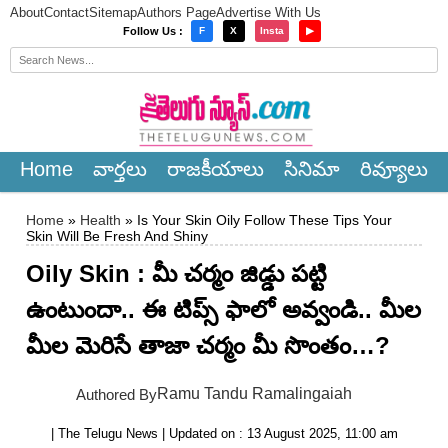
About
Contact
Sitemap
Authors Page
Advertise With Us
×
Follow Us :
F
X
Insta
▶
Home
వార్త‌లు
రాజ‌కీయాలు
సినిమా
రివ్యూలు
Home
»
Health
» Is Your Skin Oily Follow These Tips Your
Skin Will Be Fresh And Shiny
Oily Skin : మీ చర్మం జిడ్డు పట్టి
ఉంటుందా.. ఈ టిప్స్ ఫాలో అవ్వండి.. మీల
మీల మెరిసే తాజా చర్మం మీ సొంతం…?
Ramu Tandu Ramalingaiah
Authored By
| The Telugu News | Updated on : 13 August 2025, 11:00 am