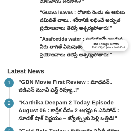
మోసపోయే అవకాశం!"
"Guava leaves : రోజుకు రెండు ఈ ఆకులు
నమిలితే చాలు.. శరీరానికి లభించే అద్భుత
ప్రయోజనాలు తెలిస్తే ఆశ్చర్యపోతారు!"
"Asafoetida water : ఉదయాన్నే ఇంగువ
The Telugu News
నీరు తాగితే ఏమవుతుంది?.. ఈ అద్భుత
మీకు నచ్చిన సైటుగా ఎంచుకోండి
ప్రయోజనాలు తెలిస్తే ఆశ్చర్యపోతారు!"
Latest News
"GDN Movie First Review : మాధవన్..
జిడిఎన్ మూవీ ఫ‌స్ట్ రివ్యూ..!"
"Karthika Deepam 2 Today Episode
August 06 : కార్తీక దీపం 2 ఆగష్టు 6 ఎపిసోడ్ :
సూరజ్ షాక్ నిర్ణయం – జ్యోత్స్నకు పెళ్లి ఒత్తిడి!"
"Gold Rate Today : గురువారం పసిడి ధరలు