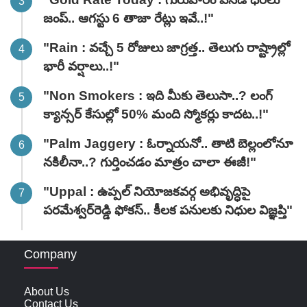
జంప్.. ఆగస్టు 6 తాజా రేట్లు ఇవే..!"
"Rain : వచ్చే 5 రోజులు జాగ్రత్త.. తెలుగు రాష్ట్రాల్లో
భారీ వ‌ర్షాలు..!"
"Non Smokers : ఇది మీకు తెలుసా..? లంగ్
క్యాన్సర్ కేసుల్లో 50% మంది స్మోకర్లు కాదట..!"
"Palm Jaggery : ఓర్నాయనో.. తాటి బెల్లంలోనూ
నకిలీనా..? గుర్తించడం మాత్రం చాలా ఈజీ!"
"Uppal : ఉప్పల్ నియోజకవర్గ అభివృద్ధిపై
పరమేశ్వర్‌రెడ్డి ఫోకస్.. కీలక పనులకు నిధుల విజ్ఞప్తి"
Company
About Us
Contact Us