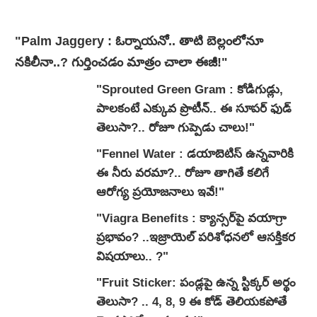
"Palm Jaggery : ఓర్నాయనో.. తాటి బెల్లంలోనూ
నకిలీనా..? గుర్తించడం మాత్రం చాలా ఈజీ!"
"Sprouted Green Gram : కోడిగుడ్లు,
పాలకంటే ఎక్కువ ప్రొటీన్.. ఈ సూపర్ ఫుడ్
తెలుసా?.. రోజూ గుప్పెడు చాలు!"
"Fennel Water : డయాబెటిస్ ఉన్నవారికి
ఈ నీరు వరమా?.. రోజూ తాగితే కలిగే
ఆరోగ్య ప్రయోజనాలు ఇవే!"
"Viagra Benefits : క్యాన్సర్‌పై వయాగ్రా
ప్రభావం? ..ఇజ్రాయెల్ పరిశోధనలో ఆసక్తికర
విషయాలు.. ?"
"Fruit Sticker: పండ్లపై ఉన్న స్టిక్కర్ అర్థం
తెలుసా? .. 4, 8, 9 ఈ కోడ్ తెలియకపోతే