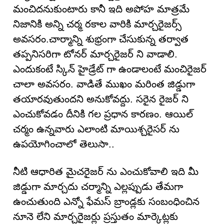
మంచిదనుకుంటారు కానీ ఇది అపోహ మాత్రమే
నిజానికి అన్ని చర్మ రకాల వారికి మార్చరైజర్స్
అవసరం.చార్మాన్ని శుభ్రంగా చేసుకున్న తర్వాత
తప్పనిసరిగా టోనర్ మార్చరైజర్ ని వాడాలి.
ఎందుకంటే స్కిన్ హైడ్రేట్ గా ఉండాలంటే మంచిరైజర్
చాలా అవసరం. వాడితే ముఖం మరింత జిడ్డుగా
తయారవుతుందని అనుకోవద్దు. సరైన రైజర్ ని
ఎంచుకోవడం దీనికి గల ప్రధాన కారణం. ఆయిల్
చర్మం ఉన్నవారు ఎలాంటి మాయిశ్చరైసర్ ను
ఉపయోగించాలో తెలుసా..
నీటి ఆధారిత మైచరైజర్ ను ఎంచుకోవాలి ఇది మీ
జిడ్డుగా మార్చదు చర్మాన్ని ఎల్లప్పుడు తేమగా
ఉంచుతుంది ఎన్నో ఫేమస్ బ్రాండ్లకు సంబంధించిన
నూనె లేని మార్చరైజర్లు ప్రస్తుతం మార్కెట్లకు