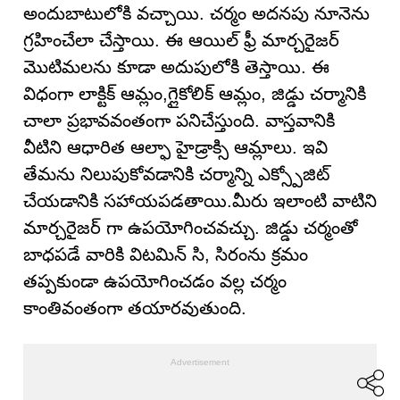
అందుబాటులోకి వచ్చాయి. చర్మం అదనపు నూనెను
గ్రహించేలా చేస్తాయి. ఈ ఆయిల్ ఫ్రీ మార్చరైజర్
మొటిమలను కూడా అదుపులోకి తెస్తాయి. ఈ
విధంగా లాక్టిక్ ఆమ్లం,గ్లైకోలిక్ ఆమ్లం, జిడ్డు చర్మానికి
చాలా ప్రభావవంతంగా పనిచేస్తుంది. వాస్తవానికి
వీటిని ఆధారిత ఆల్ఫా హైడ్రాక్సి ఆమ్లాలు. ఇవి
తేమను నిలుపుకోవడానికి చర్మాన్ని ఎక్స్పోజిట్
చేయడానికి సహాయపడతాయి.మీరు ఇలాంటి వాటిని
మార్చరైజర్ గా ఉపయోగించవచ్చు. జిడ్డు చర్మంతో
బాధపడే వారికి విటమిన్ సి, సిరంను క్రమం
తప్పకుండా ఉపయోగించడం వల్ల చర్మం
కాంతివంతంగా తయారవుతుంది.