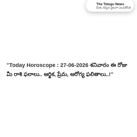
The Telugu News
మీకు నచ్చిన సైటుగా ఎంచుకోండి
"Today Horoscope : 27-06-2026 శ‌నివారం ఈ రోజు
మీ రాశి ఫలాలు.. ఆర్థిక, ప్రేమ, ఆరోగ్య ఫలితాలు..!"