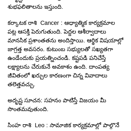
శుభఫలితాలను ఇస్తుంది.
కర్కాటక రాశి Cancer : ఆధ్యాత్మిక కార్యక్రమాల
పట్ల ఆసక్తి పెరుగుతుంది. పెద్దల ఆశీర్వాదాలు
మానసిక ప్రశాంతతను అందిస్తాయి. ఆర్థిక విషయాల్లో
జాగ్రత్త అవసరం. కుటుంబ సభ్యులతో సఖ్యతగా
ఉండేందుకు ప్రయత్నించండి. కష్టపడి పనిచేస్తే
లక్ష్యాలను చేరుకునే అవకాశం ఉంది. దాంపత్య
జీవితంలో ఖర్చుల కారణంగా చిన్న వివాదాలు
తలెత్తవచ్చు.
అదృష్ట సూచన: సహనం పాటిస్తే విజయం మీ
సొంతమవుతుంది.
సింహ రాశి Leo : సామాజిక కార్యక్రమాల్లో పాల్గొనే