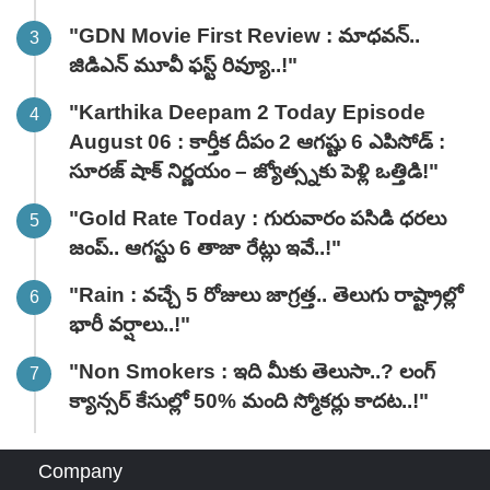
"GDN Movie First Review : మాధవన్..
జిడిఎన్ మూవీ ఫ‌స్ట్ రివ్యూ..!"
"Karthika Deepam 2 Today Episode
August 06 : కార్తీక దీపం 2 ఆగష్టు 6 ఎపిసోడ్ :
సూరజ్ షాక్ నిర్ణయం – జ్యోత్స్నకు పెళ్లి ఒత్తిడి!"
"Gold Rate Today : గురువారం పసిడి ధరలు
జంప్.. ఆగస్టు 6 తాజా రేట్లు ఇవే..!"
"Rain : వచ్చే 5 రోజులు జాగ్రత్త.. తెలుగు రాష్ట్రాల్లో
భారీ వ‌ర్షాలు..!"
"Non Smokers : ఇది మీకు తెలుసా..? లంగ్
క్యాన్సర్ కేసుల్లో 50% మంది స్మోకర్లు కాదట..!"
Company