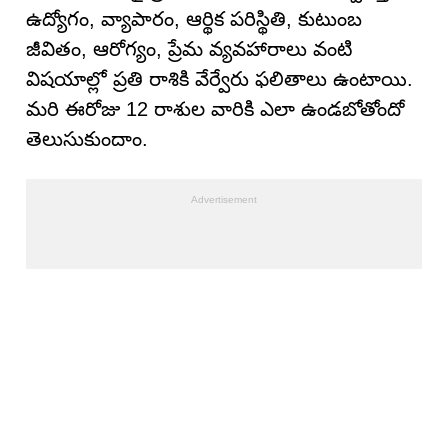
ఉద్యోగం, వ్యాపారం, ఆర్థిక పరిస్థితి, కుటుంబ
జీవితం, ఆరోగ్యం, ప్రేమ వ్యవహారాలు వంటి
విషయాల్లో ప్రతి రాశికి వేర్వేరు ఫలితాలు ఉంటాయి.
మరి ఈరోజు 12 రాశుల వారికి ఎలా ఉండబోతోందో
తెలుసుకుందాం.