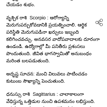
చేయడం శుభం.
వృశ్చిక రాశి Scorpio : ఆరోగ్యాన్ని
మెరుగుపర్చుకోవడానికి ప్రయత్నించాలి. ఆర్థిక
పరిస్థితి మెరుగుపడినా ఖర్చులు ఇబ్బంది
కలిగించవచ్చు. అనవసర వాదోపవాదాలకు దూరంగా
ఉండండి. ఉద్యోగాల్లో మీ పనితీరు ప్రశంసలు
పొందుతుంది. జీవిత భాగస్వామితో అనుబంధం
మరింత బలపడుతుంది.
అదృష్ట సూచన: మంచి విలువలు పాటించడం
కుటుంబ సౌఖ్యాన్ని పెంచుతుంది.
ధనుస్సు రాశి Sagittarius : చాలాకాలంగా
వేధిస్తున్న ఒత్తిడుల నుంచి ఉపశమనం లభిస్తుంది.