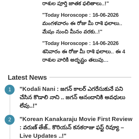
రాశుల పూర్తి జాతక ఫలితాలు..!"
"Today Horoscope : 16-06-2026
మంగ‌ళ‌వారం ఈ రోజు మీ రాశి ఫలాలు..
మేషం నుంచి మీనం వరకు..!"
"Today Horoscope : 14-06-2026
శ‌నివారం ఈ రోజు మీ రాశి ఫలాలు.. ఈ 4
రాశుల వారికి అదృష్టం తలుపు
తట్టబోతోంది..!"
Latest News
"Kodali Nani : జగన్ కాలర్ ఎగరేసుకునే పని
చేసిన కొడాలి నాని .. జగన్ ఆనందానికి అవధులు
లేవు..!"
"Korean Kanakaraju Movie First Review
: వరుణ్ తేజ్.. కొరియన్ కనకరాజు ఫస్ట్ రివ్యూ –
Live Updates ..!"