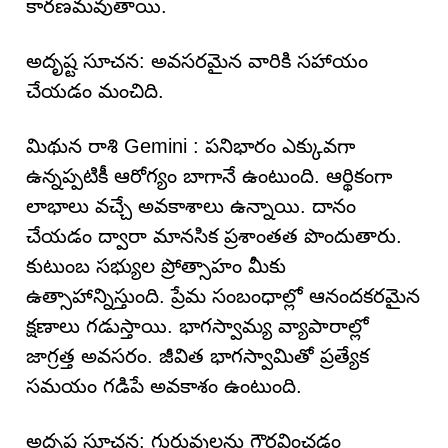
కారణమవుతాయి.
అదృష్ట సూచన: అవసరమైన వారికి సహాయం
చేయడం మంచిది.
మిథున రాశి Gemini : పనిభారం ఎక్కువగా
ఉన్నప్పటికీ ఆరోగ్యం బాగానే ఉంటుంది. ఆర్థికంగా
లాభాలు వచ్చే అవకాశాలు ఉన్నాయి. దానం
చేయడం ద్వారా మానసిక ప్రశాంతత పొందుతారు.
కుటుంబ సభ్యుల ప్రోత్సాహం మీకు
ఉత్సాహాన్నిస్తుంది. ప్రేమ సంబంధాల్లో ఆనందకరమైన
క్షణాలు గడుస్తాయి. భాగస్వామ్య వ్యాపారాల్లో
జాగ్రత్త అవసరం. జీవిత భాగస్వామితో ప్రత్యేక
సమయం గడిపే అవకాశం ఉంటుంది.
అదృష్ట సూచన: గురువులను గౌరవించడం