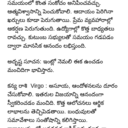
సమయంలో కొంత సంకోచం అనిపించవచ్చు.
ఆత్మవిశ్వాసాన్ని పెంచుకోవాలి. ఆదాయం పెరిగినా
ఖర్చులు కూడా పెరుగుతాయి. ప్రేమ వ్యవహారాల్లో
ఆకర్షణ పెరుగుతుంది. ఉద్యోగాల్లో కొత్త బాధ్యతలు
రావచ్చు. కుటుంబ సభ్యులతో సమయం గడపడం
ద్వారా మానసిక ఆనందం లభిస్తుంది.
అదృష్ట సూచన: ఇంట్లో నెమలి ఈక ఉంచడం
మంచిదిగా భావిస్తారు.
కన్య రాశి Virgo : అసూయ, ఆందోళనలను దూరం
చేసుకోవాలి. ఇతరుల విజయాన్ని ఆనందంగా
స్వీకరించడం మంచిది. కొత్త ఆలోచనలు ఆర్థిక
లాభాలను తెచ్చిపెడతాయి. బంధువులతో
సమావేశాలు సంతోషాన్ని కలిగిస్తాయి.