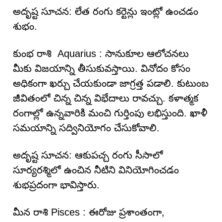
అదృష్ట సూచన: లేత రంగు కర్టెన్లు ఇంట్లో ఉంచడం
శుభం.
కుంభ రాశి Aquarius : సానుకూల ఆలోచనలు
మీకు విజయాన్ని తీసుకువస్తాయి. వినోదం కోసం
అధికంగా ఖర్చు చేయకుండా జాగ్రత్త పడాలి. కుటుంబ
జీవితంలో చిన్న చిన్న విభేదాలు రావచ్చు. కళాత్మక
రంగాల్లో ఉన్నవారికి మంచి గుర్తింపు లభిస్తుంది. ఖాళీ
సమయాన్ని సద్వినియోగం చేసుకోవాలి.
అదృష్ట సూచన: ఆకుపచ్చ రంగు సీసాలో
సూర్యరశ్మిలో ఉంచిన నీటిని వినియోగించడం
శుభప్రదంగా భావిస్తారు.
మీన రాశి Pisces : ఈరోజు ప్రశాంతంగా,