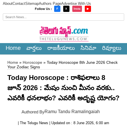
About
Contact
Sitemap
Authors Page
Advertise With Us
×
Follow Us :
F
X
Insta
▶
Home
వార్త‌లు
రాజ‌కీయాలు
సినిమా
రివ్యూలు
Home
»
Horoscope
» Today Horoscope 8th June 2026 Check
Your Zodiac Signs
Today Horoscope : రాశిఫలాలు 8
జూన్ 2026 : మేషం నుంచి మీనం వరకు..
ఎవరికీ ధనలాభం? ఎవరికీ అదృష్ట యోగం?
Ramu Tandu Ramalingaiah
Authored By
| The Telugu News | Updated on : 8 June 2026, 6:00 am