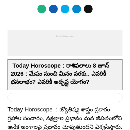
Today Horoscope : రాశిఫలాలు 8 జూన్
2026 : మేషం నుంచి మీనం వరకు.. ఎవరికీ
ధనలాభం? ఎవరికీ అదృష్ట యోగం?
Today
Horoscope
: జ్యోతిష్య శాస్త్రం ప్రకారం
గ్రహాల సంచారం, నక్షత్రాల ప్రభావం మన జీవితంలోని
అనేక అంశాలపై ప్రభావం చూపుతుందని విశ్వసిస్తారు.