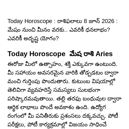
Today Horoscope : రాశిఫలాలు 8 జూన్ 2026 :
మేషం నుంచి మీనం వరకు.. ఎవరికీ ధనలాభం?
ఎవరికీ అదృష్ట యోగం?
Today Horoscope మేష రాశి Aries
ఈరోజు మీలో ఉత్సాహం, శక్తి ఎక్కువగా ఉంటుంది.
మీ సహాయం అవసరమైన వారికి తోడ్పడటం ద్వారా
మంచి గుర్తింపు పొందుతారు. కుటుంబ విషయాల్లో
తెలివిగా వ్యవహరిస్తే సమస్యలు సులభంగా
పరిష్కారమవుతాయి. తల్లి తరఫు బంధువుల ద్వారా
ఆర్థిక లాభాలు పొందే అవకాశం ఉంది. ఉద్యోగ
రంగంలో మీ పనితీరుకు ప్రశంసలు దక్కవచ్చు. పోటీ
పరీక్షలు, పోటీ కార్యక్రమాల్లో విజయం సాధించే