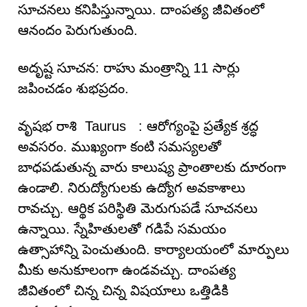
సూచనలు కనిపిస్తున్నాయి. దాంపత్య జీవితంలో
ఆనందం పెరుగుతుంది.
అదృష్ట సూచన: రాహు మంత్రాన్ని 11 సార్లు
జపించడం శుభప్రదం.
వృషభ రాశి Taurus : ఆరోగ్యంపై ప్రత్యేక శ్రద్ధ
అవసరం. ముఖ్యంగా కంటి సమస్యలతో
బాధపడుతున్న వారు కాలుష్య ప్రాంతాలకు దూరంగా
ఉండాలి. నిరుద్యోగులకు ఉద్యోగ అవకాశాలు
రావచ్చు. ఆర్థిక పరిస్థితి మెరుగుపడే సూచనలు
ఉన్నాయి. స్నేహితులతో గడిపే సమయం
ఉత్సాహాన్ని పెంచుతుంది. కార్యాలయంలో మార్పులు
మీకు అనుకూలంగా ఉండవచ్చు. దాంపత్య
జీవితంలో చిన్న చిన్న విషయాలు ఒత్తిడికి