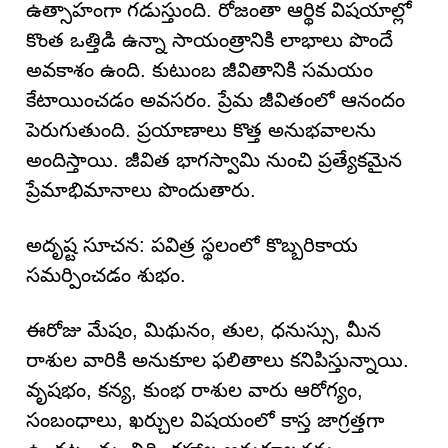
ఉత్సాహంగా గడుస్తుంది. రోజంతా ఆర్థిక విషయాల్లో
కొంత ఒత్తిడి ఉన్నా సాయంత్రానికి లాభాలు పొందే
అవకాశం ఉంది. కుటుంబ జీవితానికి సమయం
కేటాయించడం అవసరం. ప్రేమ జీవితంలో ఆనందం
పెరుగుతుంది. ప్రయాణాలు కొత్త అనుభవాలను
అందిస్తాయి. జీవిత భాగస్వామి నుంచి ప్రత్యేకమైన
ప్రేమాభిమానాలు పొందుతారు.
అదృష్ట సూచన: పవిత్ర స్థలంలో కొబ్బరికాయ
సమర్పించడం శుభం.
ఈరోజు మేషం, మిథునం, తుల, ధనుస్సు, మీన
రాశుల వారికి అనుకూల ఫలితాలు కనిపిస్తున్నాయి.
వృషభం, కన్య, కుంభ రాశుల వారు ఆరోగ్యం,
సంబంధాలు, ఖర్చుల విషయంలో కాస్త జాగ్రత్తగా