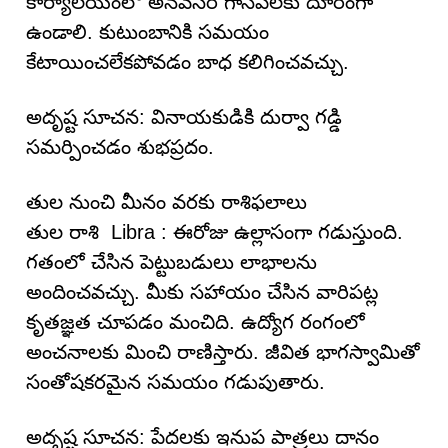
కార్యాలయంలో అనవసర గాసిప్‌లకు దూరంగా
ఉండాలి. కుటుంబానికి సమయం
కేటాయించలేకపోవడం బాధ కలిగించవచ్చు.
అదృష్ట సూచన: వినాయకుడికి దుర్వా గడ్డి
సమర్పించడం శుభప్రదం.
తుల నుంచి మీనం వరకు రాశిఫలాలు
తుల రాశి Libra : ఈరోజు ఉల్లాసంగా గడుస్తుంది.
గతంలో చేసిన పెట్టుబడులు లాభాలను
అందించవచ్చు. మీకు సహాయం చేసిన వారిపట్ల
కృతజ్ఞత చూపడం మంచిది. ఉద్యోగ రంగంలో
అంచనాలకు మించి రాణిస్తారు. జీవిత భాగస్వామితో
సంతోషకరమైన సమయం గడుపుతారు.
అదృష్ట సూచన: పేదలకు ఇనుప పాత్రలు దానం