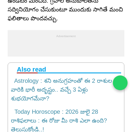
ఉండటం మంచిది. గ్రహాల అనుకూలతను
సద్వినియోగం చేసుకుంటూ ముందుకు సాగితే మంచి
ఫలితాలు పొందవచ్చు.
Also read
Astrology : శని అనుగ్రహంతో ఈ 2 రాశుల
వారికి భారీ అదృష్టం.. వచ్చే 3 ఏళ్లు
శుభయోగమేనా?
Today Horoscope : 2026 జులై 28
రాశిఫలాలు : ఈ రోజు మీ రాశి ఎలా ఉంది?
తెలుసుకోండి..!