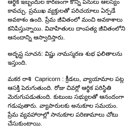
ఆర్థిక ఇబ్బందుల కారణంగా కొన్ని పనులు ఆలస్యం
కావచ్చు. ప్రముఖ వ్యక్తులతో పరిచయాలు ఏర్పడే
అవకాశం ఉంది. ప్రేమ జీవితంలో మంచి అవకాశాలు
కనిపిస్తున్నాయి. వివాహితులు దాంపత్య జీవితంలోని
ఆనందాన్ని ఆస్వాదిస్తారు.
అదృష్ట సూచన: విష్ణు నామస్మరణ శుభ ఫలితాలను
ఇస్తుంది.
మకర రాశి Capricorn : క్రీడలు, వ్యాయామాల పట్ల
ఆసక్తి పెరుగుతుంది. రోజు చివర్లో ఆర్థిక పరిస్థితి
మెరుగుపడుతుంది. కుటుంబ సభ్యులతో ఆనందంగా
గడుపుతారు. వ్యాపారులకు అనుకూల సమయం.
ప్రేమ వ్యవహారాల్లో సానుకూల పరిణామాలు చోటు
చేసుకుంటాయి.