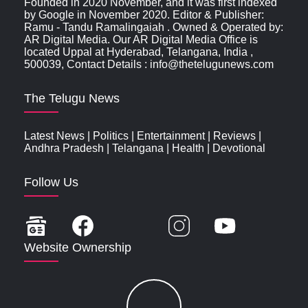
Founded in 2020 November, and it was first indexed
by Google in November 2020. Editor & Publisher:
Ramu - Tandu Ramalingaiah . Owned & Operated by:
AR Digital Media. Our AR Digital Media Office is
located Uppal at Hyderabad, Telangana, India ,
500039, Contact Details : info@thetelugunews.com
The Telugu News
Latest News
|
Politics
|
Entertainment
|
Reviews
|
Andhra Pradesh
|
Telangana
|
Health
|
Devotional
Follow Us
Website Ownership