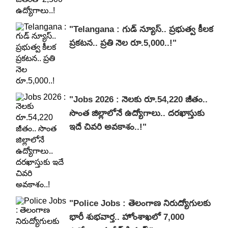
"Telangana : గుడ్ న్యూస్.. ప్రభుత్వ కీలక
ప్రకటన.. ప్రతి నెల రూ.5,000..!"
"Jobs 2026 : నెలకు రూ.54,220 జీతం..
సొంత జిల్లాలోనే ఉద్యోగాలు.. దరఖాస్తుకు
ఇదే చివరి అవకాశం..!"
"Police Jobs : తెలంగాణ నిరుద్యోగులకు
భారీ శుభవార్త.. హోంశాఖలో 7,000