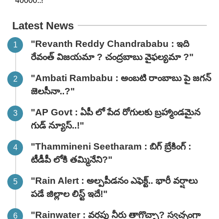
Latest News
"Revanth Reddy Chandrababu : ఇది
రేవంత్ విజయమా ? చంద్రబాబు వైఫల్యమా ?"
"Ambati Rambabu : అంబటి రాంబాబు పై జగన్
జెలసీనా..?"
"AP Govt : ఏపీ లో పేద రోగులకు బ్రహ్మాండమైన
గుడ్ న్యూస్..!"
"Thammineni Seetharam : బిగ్ బ్రేకింగ్ :
టీడీపీ లోకి తమ్మినేని?"
"Rain Alert : అల్పపీడనం ఎఫెక్ట్.. భారీ వర్షాలు
పడే జిల్లాల లిస్ట్ ఇదే!"
"Rainwater : వర్షపు నీరు తాగొచ్చా? స్వచ్ఛంగా