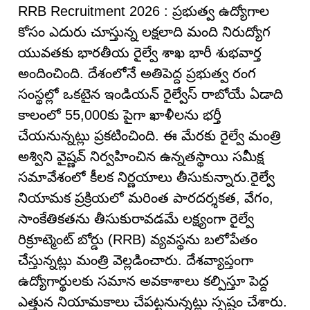
RRB Recruitment 2026 : ప్రభుత్వ ఉద్యోగాల
కోసం ఎదురు చూస్తున్న లక్షలాది మంది నిరుద్యోగ
యువతకు భారతీయ రైల్వే శాఖ భారీ శుభవార్త
అందించింది. దేశంలోనే అతిపెద్ద ప్రభుత్వ రంగ
సంస్థల్లో ఒకటైన ఇండియన్ రైల్వేస్ రాబోయే ఏడాది
కాలంలో 55,000కు పైగా ఖాళీలను భర్తీ
చేయనున్నట్లు ప్రకటించింది. ఈ మేరకు రైల్వే మంత్రి
అశ్విని వైష్ణవ్ నిర్వహించిన ఉన్నతస్థాయి సమీక్ష
సమావేశంలో కీలక నిర్ణయాలు తీసుకున్నారు.రైల్వే
నియామక ప్రక్రియలో మరింత పారదర్శకత, వేగం,
సాంకేతికతను తీసుకురావడమే లక్ష్యంగా రైల్వే
రిక్రూట్మెంట్ బోర్డు (RRB) వ్యవస్థను బలోపేతం
చేస్తున్నట్లు మంత్రి వెల్లడించారు. దేశవ్యాప్తంగా
ఉద్యోగార్థులకు సమాన అవకాశాలు కల్పిస్తూ పెద్ద
ఎత్తున నియామకాలు చేపట్టనున్నట్లు స్పష్టం చేశారు.