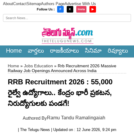
About
Contact
Sitemap
Authors Page
Advertise With Us
×
Follow Us :
F
X
Insta
▶
Home
వార్త‌లు
రాజ‌కీయాలు
సినిమా
రివ్యూలు
Home
»
Jobs Education
» Rrb Recruitment 2026 Massive
Railway Job Openings Announced Across India
RRB Recruitment 2026 : 55,000
రైల్వే ఉద్యోగాలు.. కేంద్రం భారీ ప్రకటన,
నిరుద్యోగులకు పండగే!
Ramu Tandu Ramalingaiah
Authored By
| The Telugu News | Updated on : 12 June 2026, 9:24 pm