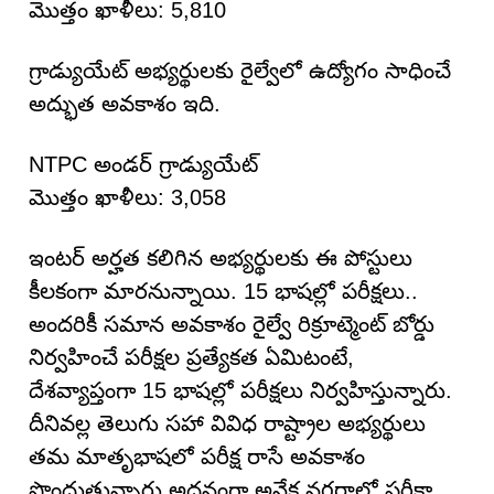
మొత్తం ఖాళీలు: 5,810
గ్రాడ్యుయేట్ అభ్యర్థులకు రైల్వేలో ఉద్యోగం సాధించే
అద్భుత అవకాశం ఇది.
NTPC అండర్ గ్రాడ్యుయేట్
మొత్తం ఖాళీలు: 3,058
ఇంటర్ అర్హత కలిగిన అభ్యర్థులకు ఈ పోస్టులు
కీలకంగా మారనున్నాయి. 15 భాషల్లో పరీక్షలు..
అందరికీ సమాన అవకాశం రైల్వే రిక్రూట్మెంట్ బోర్డు
నిర్వహించే పరీక్షల ప్రత్యేకత ఏమిటంటే,
దేశవ్యాప్తంగా 15 భాషల్లో పరీక్షలు నిర్వహిస్తున్నారు.
దీనివల్ల తెలుగు సహా వివిధ రాష్ట్రాల అభ్యర్థులు
తమ మాతృభాషలో పరీక్ష రాసే అవకాశం
పొందుతున్నారు.అదనంగా అనేక నగరాల్లో పరీక్షా