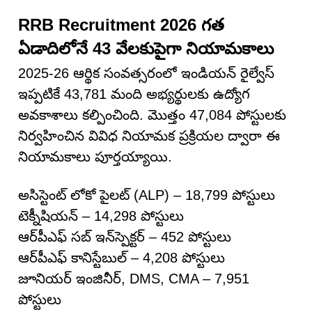
RRB Recruitment 2026 గత
ఏడాదిలోనే 43 వేలకుపైగా నియామకాలు
2025-26 ఆర్థిక సంవత్సరంలో ఇండియన్ రైల్వేస్
ఇప్పటికే 43,781 మంది అభ్యర్థులకు ఉద్యోగ
అవకాశాలు కల్పించింది. మొత్తం 47,084 పోస్టులకు
నిర్వహించిన వివిధ నియామక ప్రక్రియల ద్వారా ఈ
నియామకాలు పూర్తయ్యాయి.
అసిస్టెంట్ లోకో పైలట్ (ALP) – 18,799 పోస్టులు
టెక్నీషియన్ – 14,298 పోస్టులు
ఆర్‌పీఎఫ్ సబ్ ఇన్‌స్పెక్టర్ – 452 పోస్టులు
ఆర్‌పీఎఫ్ కానిస్టేబుల్ – 4,208 పోస్టులు
జూనియర్ ఇంజినీర్, DMS, CMA – 7,951
పోస్టులు