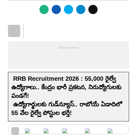
RRB Recruitment 2026 : 55,000 రైల్వే
ఉద్యోగాలు.. కేంద్రం భారీ ప్రకటన, నిరుద్యోగులకు
పండగే!
ఉద్యోగార్థులకు గుడ్‌న్యూస్.. రాబోయే ఏడాదిలో
55 వేల రైల్వే పోస్టుల భర్తీ!