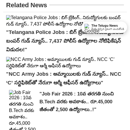
Related News
The Telugu News
మీకు నచ్చిన సైటుగా ఎంచుకోండి
"Telangana Police Jobs : బిగ్ బ్రేకింగ్‌.. నిరుద్యోగులకు
బంపర్ గుడ్ న్యూస్.. 7,437 పోలీస్ ఉద్యోగాల నోటిఫికేషన్
విడుదల!"
"NCC Army Jobs : అమ్మాయిలకు గుడ్ న్యూస్.. NCC
‘C’ సర్టిఫికెట్‌తో నేరుగా ఆర్మీ ఆఫీసర్ ఉద్యోగాలు"
"Job Fair 2026 : 10వ తరగతి నుంచి
B.Tech వరకు అవకాశం.. రూ.45,000
జీతంతో 2,500 ఉద్యోగాలు..!"