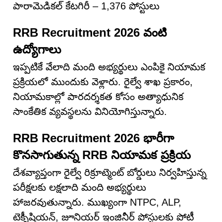
పారామెడికల్ కేటగిరీ – 1,376 పోస్టులు
RRB Recruitment 2026 వంటి
ఉద్యోగాలు
ఇప్పటికే వేలాది మంది అభ్యర్థులు ఎంపికై నియామక
ప్రక్రియలో ముందుకు వెళ్లారు. రైల్వే శాఖ ప్రకారం,
నియామకాల్లో పారదర్శకత కోసం అత్యాధునిక
సాంకేతిక వ్యవస్థలను వినియోగిస్తున్నారు.
RRB Recruitment 2026 భారీగా
కొనసాగుతున్న RRB నియామక ప్రక్రియ
దేశవ్యాప్తంగా రైల్వే రిక్రూట్మెంట్ బోర్డులు నిర్వహిస్తున్న
పరీక్షలకు లక్షలాది మంది అభ్యర్థులు
హాజరవుతున్నారు. ముఖ్యంగా NTPC, ALP,
టెక్నీషియన్, జూనియర్ ఇంజినీర్ పోస్టులకు పోటీ