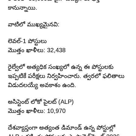
కానున్నాయి.
వాటిలో ముఖ్యమైనవి:
లెవల్-1 పోస్టులు
మొత్తం ఖాళీలు: 32,438
రైల్వేలో అత్యధిక సంఖ్యలో ఉన్న ఈ పోస్టులకు
ఇప్పటికే పరీక్షలు నిర్వహించారు. త్వరలో ఫలితాలు
విడుదలయ్యే అవకాశం ఉంది.
అసిస్టెంట్ లోకో పైలట్ (ALP)
మొత్తం ఖాళీలు: 10,970
దేశవ్యాప్తంగా అత్యంత డిమాండ్ ఉన్న పోస్టుల్లో