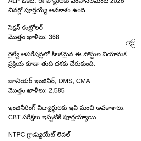
ALP ఒకటి. ఈ పోస్టులకు ఎంపానెల్‌మెంట్ 2026
చివర్లో పూర్తయ్యే అవకాశం ఉంది.
సెక్షన్ కంట్రోలర్
మొత్తం ఖాళీలు: 368
రైల్వే ఆపరేషన్లలో కీలకమైన ఈ పోస్టుల నియామక
ప్రక్రియ కూడా తుది దశకు చేరుకుంది.
జూనియర్ ఇంజినీర్, DMS, CMA
మొత్తం ఖాళీలు: 2,585
ఇంజినీరింగ్ విద్యార్థులకు ఇవి మంచి అవకాశాలు.
CBT పరీక్షలు ఇప్పటికే పూర్తయ్యాయి.
NTPC గ్రాడ్యుయేట్ లెవల్