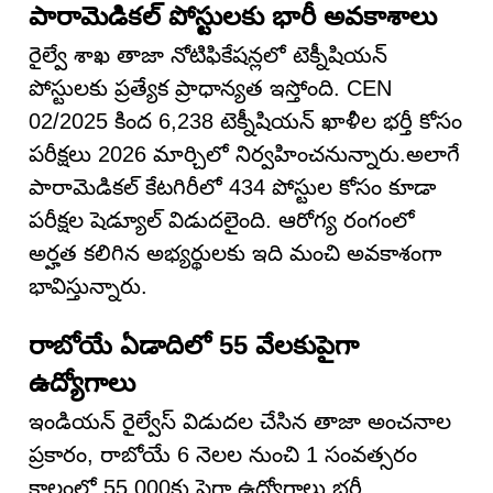
పారామెడికల్ పోస్టులకు భారీ అవకాశాలు
రైల్వే శాఖ తాజా నోటిఫికేషన్లలో టెక్నీషియన్
పోస్టులకు ప్రత్యేక ప్రాధాన్యత ఇస్తోంది. CEN
02/2025 కింద 6,238 టెక్నీషియన్ ఖాళీల భర్తీ కోసం
పరీక్షలు 2026 మార్చిలో నిర్వహించనున్నారు.అలాగే
పారామెడికల్ కేటగిరీలో 434 పోస్టుల కోసం కూడా
పరీక్షల షెడ్యూల్ విడుదలైంది. ఆరోగ్య రంగంలో
అర్హత కలిగిన అభ్యర్థులకు ఇది మంచి అవకాశంగా
భావిస్తున్నారు.
రాబోయే ఏడాదిలో 55 వేలకుపైగా
ఉద్యోగాలు
ఇండియన్ రైల్వేస్ విడుదల చేసిన తాజా అంచనాల
ప్రకారం, రాబోయే 6 నెలల నుంచి 1 సంవత్సరం
కాలంలో 55,000కు పైగా ఉద్యోగాలు భర్తీ