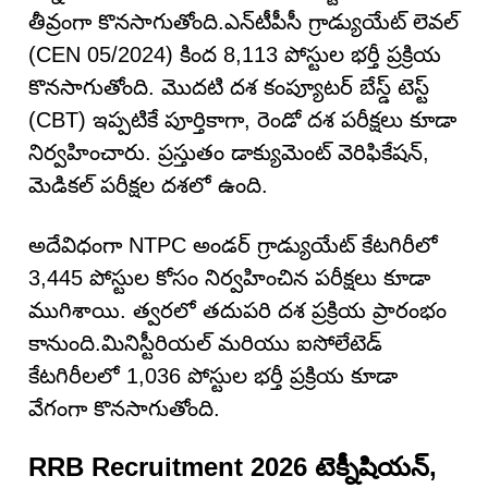
తీవ్రంగా కొనసాగుతోంది.ఎన్‌టీపీసీ గ్రాడ్యుయేట్ లెవల్
(CEN 05/2024) కింద 8,113 పోస్టుల భర్తీ ప్రక్రియ
కొనసాగుతోంది. మొదటి దశ కంప్యూటర్ బేస్డ్ టెస్ట్
(CBT) ఇప్పటికే పూర్తికాగా, రెండో దశ పరీక్షలు కూడా
నిర్వహించారు. ప్రస్తుతం డాక్యుమెంట్ వెరిఫికేషన్,
మెడికల్ పరీక్షల దశలో ఉంది.
అదేవిధంగా NTPC అండర్ గ్రాడ్యుయేట్ కేటగిరీలో
3,445 పోస్టుల కోసం నిర్వహించిన పరీక్షలు కూడా
ముగిశాయి. త్వరలో తదుపరి దశ ప్రక్రియ ప్రారంభం
కానుంది.మినిస్టీరియల్ మరియు ఐసోలేటెడ్
కేటగిరీలలో 1,036 పోస్టుల భర్తీ ప్రక్రియ కూడా
వేగంగా కొనసాగుతోంది.
RRB Recruitment 2026 టెక్నీషియన్,