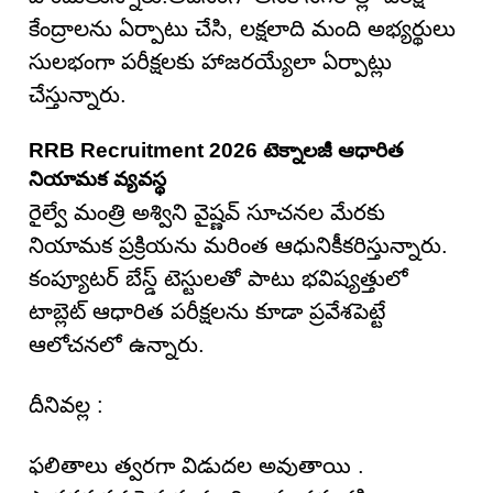
కేంద్రాలను ఏర్పాటు చేసి, లక్షలాది మంది అభ్యర్థులు
సులభంగా పరీక్షలకు హాజరయ్యేలా ఏర్పాట్లు
చేస్తున్నారు.
RRB Recruitment 2026 టెక్నాలజీ ఆధారిత
నియామక వ్యవస్థ
రైల్వే మంత్రి అశ్విని వైష్ణవ్ సూచనల మేరకు
నియామక ప్రక్రియను మరింత ఆధునికీకరిస్తున్నారు.
కంప్యూటర్ బేస్డ్ టెస్టులతో పాటు భవిష్యత్తులో
టాబ్లెట్ ఆధారిత పరీక్షలను కూడా ప్రవేశపెట్టే
ఆలోచనలో ఉన్నారు.
దీనివల్ల :
ఫలితాలు త్వరగా విడుదల అవుతాయి .