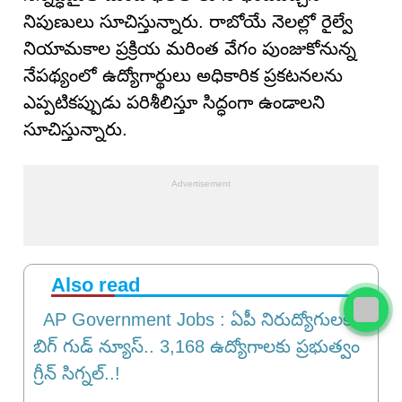
నిపుణులు సూచిస్తున్నారు. రాబోయే నెలల్లో రైల్వే
నియామకాల ప్రక్రియ మరింత వేగం పుంజుకోనున్న
నేపథ్యంలో ఉద్యోగార్థులు అధికారిక ప్రకటనలను
ఎప్పటికప్పుడు పరిశీలిస్తూ సిద్ధంగా ఉండాలని
సూచిస్తున్నారు.
Also read
AP Government Jobs : ఏపీ నిరుద్యోగులకు
బిగ్ గుడ్ న్యూస్.. 3,168 ఉద్యోగాలకు ప్రభుత్వం
గ్రీన్ సిగ్నల్..!