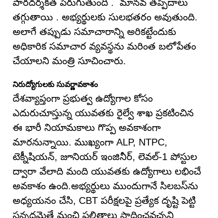
పారదర్శకత పెరుగుతుంది . మానవ తప్పిదాలు
తగ్గుతాయి . అభ్యర్థులకు సులభతరం అవుతుంది.
అలాగే తప్పుడు సమాచారాన్ని అరికట్టేందుకు
అధికారిక సమాచార వ్యవస్థను మరింత బలోపేతం
చేయాలని మంత్రి సూచించారు.
నిరుద్యోగులకు సువర్ణావకాశం
దేశవ్యాప్తంగా ప్రభుత్వ ఉద్యోగాల కోసం
ఎదురుచూస్తున్న యువతకు రైల్వే శాఖ ప్రకటించిన
ఈ భారీ నియామకాలు గొప్ప అవకాశంగా
మారనున్నాయి. ముఖ్యంగా ALP, NTPC,
టెక్నీషియన్, జూనియర్ ఇంజినీర్, లెవల్-1 పోస్టుల
ద్వారా వేలాది మంది యువతకు ఉద్యోగాలు లభించే
అవకాశం ఉంది.అభ్యర్థులు ముందుగానే సిలబస్‌ను
అధ్యయనం చేసి, CBT పరీక్షలపై ప్రత్యేక దృష్టి పెట్టి
సన్నద్ధమైతే మంచి ఫలితాలు సాధించవచ్చని