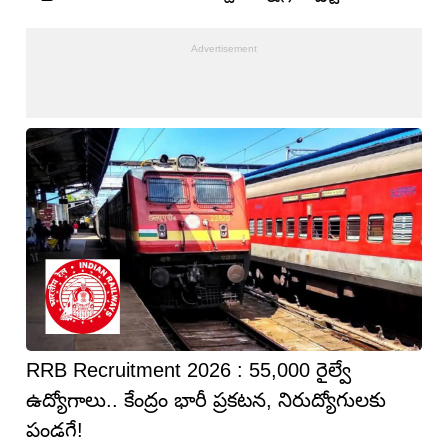
RRB Recruitment 2026 : 55,000 రైల్వే
ఉద్యోగాలు.. కేంద్రం భారీ ప్రకటన, నిరుద్యోగులకు
పండగే!