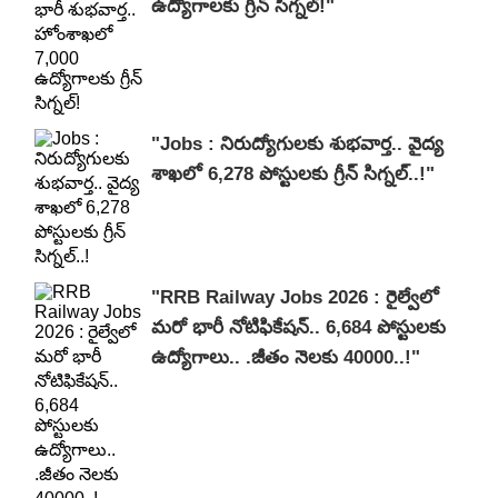
ఉద్యోగాలకు గ్రీన్ సిగ్నల్!"
"Jobs : నిరుద్యోగులకు శుభవార్త.. వైద్య
శాఖలో 6,278 పోస్టులకు గ్రీన్ సిగ్నల్..!"
"RRB Railway Jobs 2026 : రైల్వేలో
మరో భారీ నోటిఫికేషన్.. 6,684 పోస్టులకు
ఉద్యోగాలు.. .జీతం నెల‌కు 40000..!"