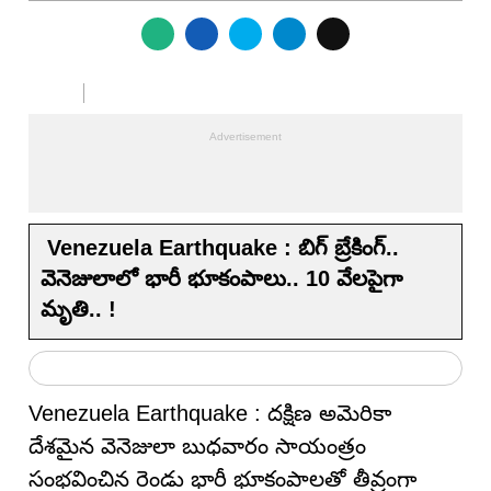
Venezuela Earthquake : బిగ్ బ్రేకింగ్‌..
వెనెజులాలో భారీ భూకంపాలు.. 10 వేల‌పైగా
మృతి.. !
Venezuela Earthquake : దక్షిణ అమెరికా
దేశమైన వెనెజులా బుధవారం సాయంత్రం
సంభవించిన రెండు భారీ భూకంపాలతో తీవ్రంగా