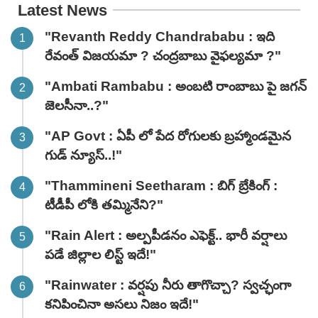
Latest News
"Revanth Reddy Chandrababu : ఇది
రేవంత్ విజయమా ? చంద్రబాబు వైఫల్యమా ?"
"Ambati Rambabu : అంబటి రాంబాబు పై జగన్
జెలసీనా..?"
"AP Govt : ఏపీ లో పేద రోగులకు బ్రహ్మాండమైన
గుడ్ న్యూస్..!"
"Thammineni Seetharam : బిగ్ బ్రేకింగ్ :
టీడీపీ లోకి తమ్మినేని?"
"Rain Alert : అల్పపీడనం ఎఫెక్ట్.. భారీ వర్షాలు
పడే జిల్లాల లిస్ట్ ఇదే!"
"Rainwater : వర్షపు నీరు తాగొచ్చా? స్వచ్ఛంగా
కనిపించినా అసలు నిజం ఇదే!"