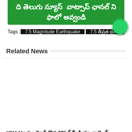
ది తెలుగు న్యూస్
వాట్సాప్ ఛానల్ ని
ఫాలో అవ్వండి
Tags :
7.5 Magnitude Earthquake
7.5 తీవ్రత భూకంపం
Related News