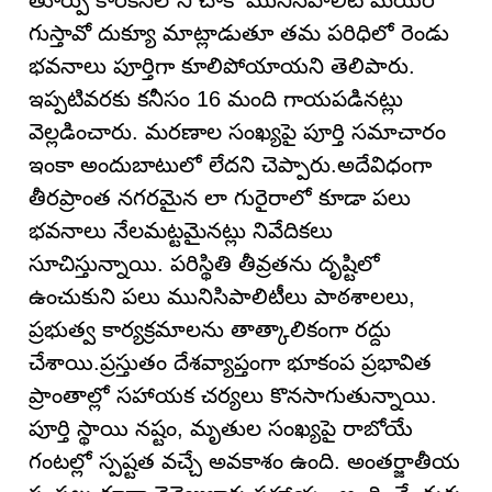
తూర్పు కారకస్‌లోని చాకో మునిసిపాలిటీ మేయర్
గుస్తావో దుక్యూ మాట్లాడుతూ తమ పరిధిలో రెండు
భవనాలు పూర్తిగా కూలిపోయాయని తెలిపారు.
ఇప్పటివరకు కనీసం 16 మంది గాయపడినట్లు
వెల్లడించారు. మరణాల సంఖ్యపై పూర్తి సమాచారం
ఇంకా అందుబాటులో లేదని చెప్పారు.అదేవిధంగా
తీరప్రాంత నగరమైన లా గురైరాలో కూడా పలు
భవనాలు నేలమట్టమైనట్లు నివేదికలు
సూచిస్తున్నాయి. పరిస్థితి తీవ్రతను దృష్టిలో
ఉంచుకుని పలు మునిసిపాలిటీలు పాఠశాలలు,
ప్రభుత్వ కార్యక్రమాలను తాత్కాలికంగా రద్దు
చేశాయి.ప్రస్తుతం దేశవ్యాప్తంగా భూకంప ప్రభావిత
ప్రాంతాల్లో సహాయక చర్యలు కొనసాగుతున్నాయి.
పూర్తి స్థాయి నష్టం, మృతుల సంఖ్యపై రాబోయే
గంటల్లో స్పష్టత వచ్చే అవకాశం ఉంది. అంతర్జాతీయ