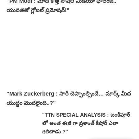
"PM Modi : మోదీ కొత్త సోషల్ మీడియా ఛాలెంజ్..
యువతతో గ్లోబల్ ప్రమోషన్!"
"Mark Zuckerberg : సారీ చెప్పాంల్సిందే… మార్క్ మీద
యుద్ధం మొదలైంది..?"
"TTN SPECIAL ANALYSIS : బంకీపూర్
లో అంత ఈజీ గా ప్రశాంత్ కిషోర్ ఎలా
గెలిచాడు ?"