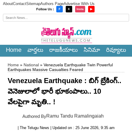
About
Contact
Sitemap
Authors Page
Advertise With Us
×
Follow Us :
F
X
Insta
▶
Home
వార్త‌లు
రాజ‌కీయాలు
సినిమా
రివ్యూలు
Home
»
National
» Venezuela Earthquake Twin Powerful
Earthquakes Massive Casualties Feared
Venezuela Earthquake : బిగ్ బ్రేకింగ్‌..
వెనెజులాలో భారీ భూకంపాలు.. 10
వేల‌పైగా మృతి.. !
Ramu Tandu Ramalingaiah
Authored By
| The Telugu News | Updated on : 25 June 2026, 9:35 am