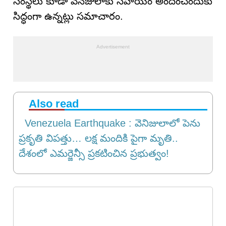
సంస్థలు కూడా వెనెజులాకు సహాయం అందించేందుకు
సిద్ధంగా ఉన్నట్లు సమాచారం.
Also read
Venezuela Earthquake : వెనిజులాలో పెను
ప్రకృతి విపత్తు… లక్ష మందికి పైగా మృతి..
దేశంలో ఎమర్జెన్సీ ప్రకటించిన ప్రభుత్వం!