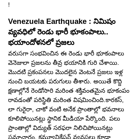
!
Venezuela Earthquake : నిమిషం
వ్యవధిలో రెండు భారీ భూకంపాలు..
భయాందోళనలో ప్రజలు
వరుసగా సంభవించిన ఈ రెండు భారీ భూకంపాలు
వెనెజులా ప్రజలను తీవ్ర భయానికి గురి చేశాయి.
మొదటి ప్రకంపనలు మొదలైన వెంటనే ప్రజలు ఇళ్ల
నుంచి బయటకు పరుగులు తీశారు. అయితే కొద్ది
క్షణాల్లోనే రెండోసారి మరింత శక్తివంతమైన భూకంపం
రావడంతో పరిస్థితి మరింత విషమించింది.కారకస్,
లా గురైరా, చాకో వంటి అనేక ప్రాంతాల్లో భవనాలు
కూలిపోయినట్లు స్థానిక మీడియా పేర్కొంది. పలు
ప్రాంతాల్లో విద్యుత్ సరఫరా నిలిచిపోయినట్లు
సమాచారం. కమ్యూనికేషన్ వ్యవస్థలు కూడా