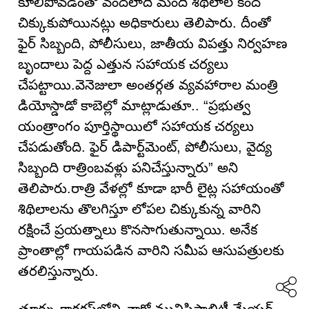
కూలిపోవడంతో వందలాది మంది శిథిలాల కింద
చిక్కుకుపోయినట్లు అధికారులు తెలిపారు. దీంతో
ఫైర్ సిబ్బంది, పోలీసులు, జాతీయ విపత్తు నిర్వహణ
బృందాలు పెద్ద ఎత్తున సహాయక చర్యలు
చేపట్టాయి.వెనెజులా అంతర్గత వ్యవహారాల మంత్రి
డియోస్డాడో కాబెల్లో మాట్లాడుతూ.. “ప్రభుత్వ
యంత్రాంగం పూర్తిస్థాయిలో సహాయక చర్యలు
చేపడుతోంది. ఫైర్ డిపార్ట్‌మెంట్, పోలీసులు, వైద్య
సిబ్బంది రాత్రింబవళ్లు పనిచేస్తున్నారు” అని
తెలిపారు.రాత్రి వేళల్లో కూడా భారీ లైట్ల సహాయంతో
శిథిలాలను తొలగిస్తూ లోపల చిక్కుకున్న వారిని
రక్షించే ప్రయత్నాలు కొనసాగుతున్నాయి. అనేక
ప్రాంతాల్లో గాయపడిన వారిని సమీప ఆసుపత్రులకు
తరలిస్తున్నారు.