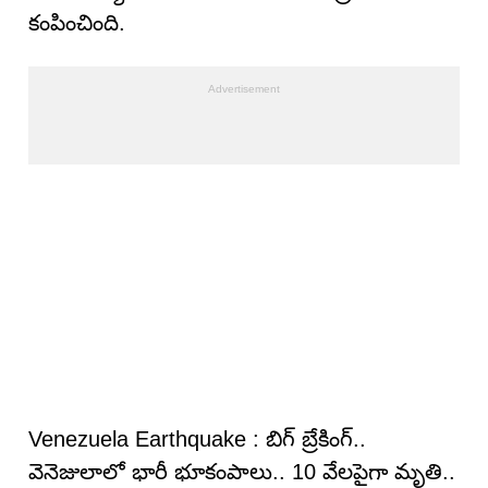
కంపించింది.
Venezuela Earthquake : బిగ్ బ్రేకింగ్‌..
వెనెజులాలో భారీ భూకంపాలు.. 10 వేల‌పైగా మృతి..