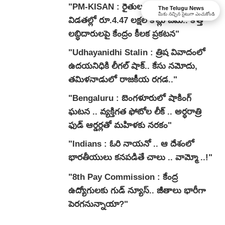
"PM-KISAN : రైతులకు భారీ శుభవార్త.. 23
The Telugu News
మీకు నచ్చిన సైటుగా ఎంచుకోండి
విడతల్లో రూ.4.47 లక్షల కోట్లు జమ.. కొత్త
లబ్ధిదారులపై కేంద్రం కీలక ప్రకటన"
"Udhayanidhi Stalin : త్రిష వివాదంలో
ఉదయనిధికి లీగల్ షాక్.. కేసు నమోదు,
తమిళనాడులో రాజకీయ రగడ.."
"Bengaluru : బెంగళూరులో షాకింగ్
ఘటన .. వ్యక్తిగత ఫోటోల లీక్ .. అర్ధరాత్రి
ఫుడ్ ఆర్డర్లతో మహిళకు నరకం"
"Indians : ఓరి నాయనో .. ఆ దేశంలో
భారతీయులు కనపడితే చాలు .. వామ్మో ..!"
"8th Pay Commission : కేంద్ర
ఉద్యోగులకు గుడ్ న్యూస్.. జీతాలు భారీగా
పెరగనున్నాయా?"