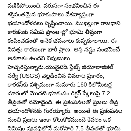
వణికిపోయింది. వరుసగా సంభవించిన ఈ
శక్తివంతమైన భూకంపాలు దేశవ్యాప్తంగా
భయాందోళనలు సృష్టించాయి. ముఖ్యంగా రాజధాని
కారకస్‌కు సమీప ప్రాంతాల్లో భూమి తీవ్రంగా
కంపించడంతో అనేక భవనాలు కుప్పకూలాయి. ఈ
విపత్తు కారణంగా భారీ ప్రాణ, ఆస్తి నష్టం సంభవించే
అవకాశం ఉందని నిపుణులు
హెచ్చరిస్తున్నారు.యునైటెడ్ స్టేట్స్ జియోలాజికల్
సర్వే (USGS) వెల్లడించిన వివరాల ప్రకారం,
కారకస్‌కు పశ్చిమంగా సుమారు 160 కిలోమీటర్ల
దూరంలో మొదటి భూకంపం రిక్టర్ స్కేలుపై 7.2
తీవ్రతతో నమోదైంది. ఈ ప్రకంపనలతో ప్రజలు తీవ్ర
భయాందోళనకు గురయ్యారు. అయితే ఈ ప్రకంపనల
నుంచి ప్రజలు ఇంకా కోలుకోకముందే కేవలం ఒక
నిమిషం వ్యవధిలోనే మరోసారి 7.5 తీవ్రతతో భూమి