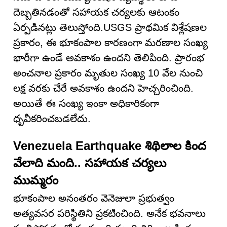
దెబ్బతినడంతో సహాయక చర్యలకు ఆటంకం
ఏర్పడినట్లు తెలుస్తోంది.USGS ప్రాథమిక విశ్లేషణల
ప్రకారం, ఈ భూకంపాల కారణంగా మరణాల సంఖ్య
భారీగా ఉండే అవకాశం ఉందని తెలిపింది. ప్రారంభ
అంచనాల ప్రకారం మృతుల సంఖ్య 10 వేల నుంచి
లక్ష వరకు చేరే అవకాశం ఉందని హెచ్చరించింది.
అయితే ఈ సంఖ్య ఇంకా అధికారికంగా
ధృవీకరించబడలేదు.
Venezuela Earthquake శిథిలాల కింద
వేలాది మంది.. సహాయక చర్యలు
ముమ్మరం
భూకంపాల అనంతరం వెనెజులా ప్రభుత్వం
అత్యవసర పరిస్థితిని ప్రకటించింది. అనేక భవనాలు