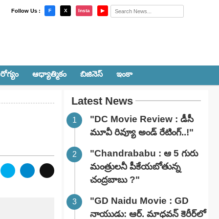
×
Follow Us :
F
X
Insta
▶
రోగ్యం
ఆధ్యాత్మికం
బిజినెస్
ఇంకా
Latest News
"DC Movie Review : డీసీ
మూవీ రివ్యూ అండ్ రేటింగ్‌..!"
"Chandrababu : ఆ 5 గురు
మంత్రులనీ పీకేయబోతున్న
చంద్రబాబు ?"
"GD Naidu Movie : GD
నాయుడు: ఆర్. మాధవన్‌ కెరీర్‌లో