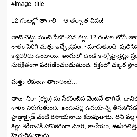
#image_title
12 గంటల్లో తాగాలి – ఆ తర్వాత విషం!
తాటి చెట్టు నుంచి సేకరించిన కల్లు 12 గంటల లోపే
శాతం పెరిగి మత్తు ఇచ్చే ద్రవంగా మారుతుంది. పులిసిన
క్యాలరీలు ఉంటాయి. ఇందులో ఉండే కార్బోహైడ్రేట్లు 
సురక్షితంగా పరిగణించబడుతుంది. రక్తంలో చక్కెర స్
మత్తు లేకుండా తాగాలంటే…
తాజా నీరా (కల్లు) ను సేకరించిన వెంటనే తాగితే, దా
శాతం పెరుగుతుంది. అందువల్ల ఉదయాన్నే తీసుకోవడం
హైడ్రాక్సైడ్ వంటి రసాయనాలు కలుపుతారు. దీని వ
కల్లు శరీరానికి హానికరంగా మారి, కాలేయం, ఊపిరిత
హెచ్చరిస్తున్నారు.