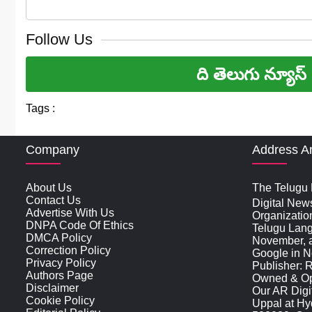
Follow Us
ది తెలుగు న్యూస్
Tags :
Company
Address A
About Us
The Telugu N
Contact Us
Digital New
Advertise With Us
Organizatio
DNPA Code Of Ethics
Telugu Lan
DMCA Policy
November, an
Correction Policy
Google in N
Privacy Policy
Publisher: 
Authors Page
Owned & Ope
Disclaimer
Our AR Digit
Cookie Policy
Uppal at Hy