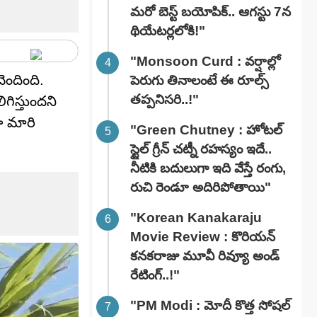
మరో బెస్ట్ బయోపిక్.. ఆగస్టు 7న
థియేటర్లలోకి!"
"Monsoon Curd : వర్షాల్లో
చెందింది.
పెరుగు తినాలంటే ఈ రూల్స్
తప్పనిసరి..!"
ిస్తుందని
ా మారి
"Green Chutney : హోటల్
స్టైల్ గ్రీన్ చట్నీ రహస్యం ఇదే..
నీటికి బదులుగా ఇది వేస్తే రంగు,
రుచి రెండూ అదిరిపోతాయి"
"Korean Kanakaraju
Movie Review : కొరియన్
కనకరాజు మూవీ రివ్యూ అండ్
రేటింగ్‌..!"
"PM Modi : మోదీ కొత్త సోషల్