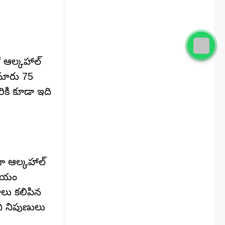
ో ఆల్కహాల్
సుమారు 75
ికి కూడా ఇది
గా ఆల్కహాల్
షియం
లు కలిపిన
ని నిపుణులు