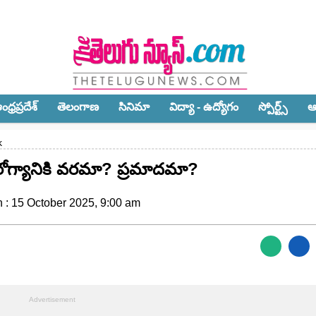
ధ్ర‌ప్ర‌దేశ్‌
తెలంగాణ‌
సినిమా
విద్యా - ఉద్యోగం
స్పోర్ట్స్‌
ఆ
k
ఆరోగ్యానికి వరమా? ప్రమాదమా?
 : 15 October 2025, 9:00 am