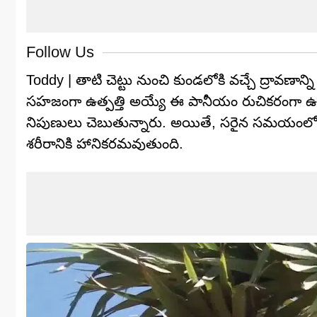
Follow Us
Toddy | తాటి చెట్టు నుంచి కుండలోకి వచ్చే ద్రావణాన్ని 
సహజంగా ఉత్పత్తి అయ్యే ఈ పానీయం రుచికరంగా ఉండట
నిపుణులు చెబుతున్నారు. అయితే, సరైన సమయంలో 
శరీరానికి హానికరమవుతుంది.