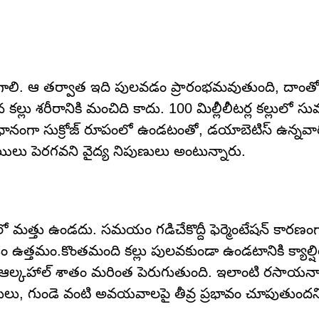
 తాగాలి. ఆ తర్వాత ఇది పులవడం ప్రారంభమవుతుంది, దాంత
 కల్లు శరీరానికి మంచిది కాదు. 100 మిల్లీలీటర్ల కల్లులో 
ప్రధానంగా సుక్రోజ్ రూపంలో ఉండటంతో, డయాబెటిస్ ఉన్నవార
థాయిలు పెరగవని వైద్య నిపుణులు అంటున్నారు.
నిలో మత్తు ఉండదు. సమయం గడిచేకొద్దీ ఫెర్మెంటేషన్ కారణం
 ఉత్తమం.కొంతమంది కల్లు పులవకుండా ఉండటానికి క్యాల్
ల్ల ఆల్కహాల్ శాతం మరింత పెరుగుతుంది. ఇలాంటి రసాయనా
ిత్తులు, గుండె వంటి అవయవాలపై తీవ్ర ప్రభావం చూపుతుంద