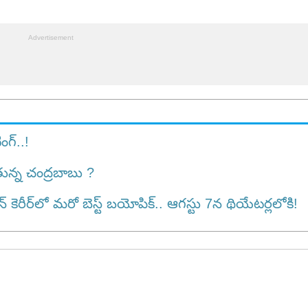
్‌..!
న్న చంద్రబాబు ?
ర్‌లో మరో బెస్ట్ బయోపిక్.. ఆగస్టు 7న థియేటర్లలోకి!