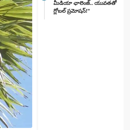
మీడియా ఛాలెంజ్.. యువతతో
గ్లోబల్ ప్రమోషన్!"