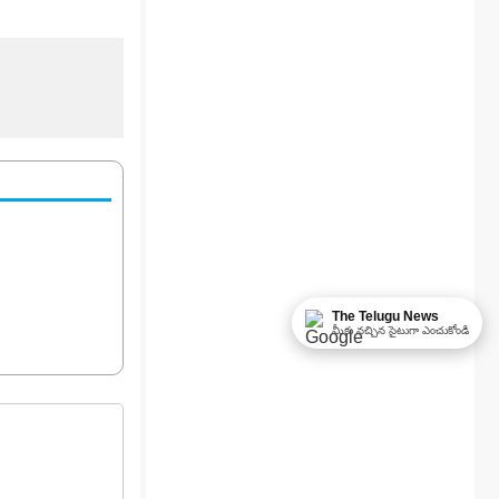
The Telugu News
మీకు నచ్చిన సైటుగా ఎంచుకోండి