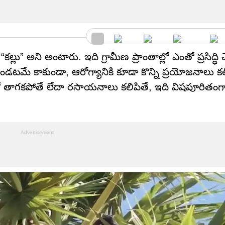
“కల్లు” అని అంటారు. ఇది గ్రామీణ ప్రాంతాల్లో ఎంతో ప్రసిద్ధి 
మే కాకుండా, ఆరోగ్యానికి కూడా కొన్ని ప్రయోజనాలు కలిగ
తాగకపోతే లేదా రసాయనాలు కలిపితే, ఇది విషపూరితంగ