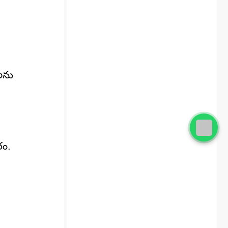
యలను
రం.