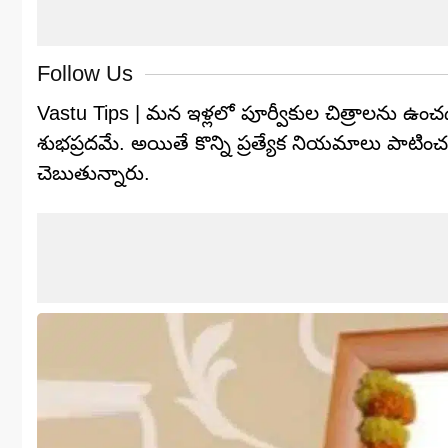
Follow Us
Vastu Tips | మన ఇళ్లలో పూర్వీకుల చిత్రాలను ఉంచడ
శుభప్రదమే. అయితే కొన్ని ప్రత్యేక నియమాలు పాటించ
చెబుతున్నారు.