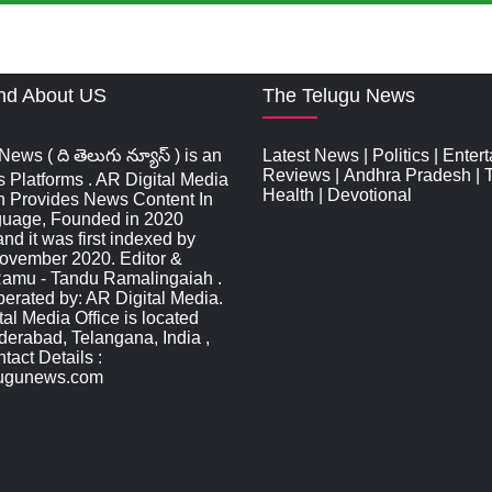
nd About US
The Telugu News
ews ( ది తెలుగు న్యూస్‌ ) is an
Latest News
|
Politics
|
Enter
Reviews
|
Andhra Pradesh
|
s Platforms . AR Digital Media
Health
|
Devotional
n Provides News Content In
guage, Founded in 2020
d it was first indexed by
ovember 2020. Editor &
Ramu - Tandu Ramalingaiah .
rated by: AR Digital Media.
al Media Office is located
derabad, Telangana, India ,
act Details :
lugunews.com