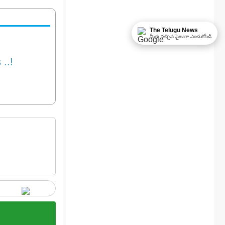
The Telugu News
మీకు నచ్చిన సైటుగా ఎంచుకోండి
..!