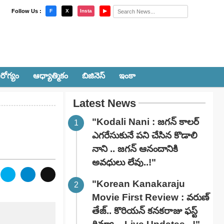
×
Follow Us :
F
X
Insta
▶
రోగ్యం
ఆధ్యాత్మికం
బిజినెస్
ఇంకా
Latest News
"Kodali Nani : జగన్ కాలర్
ఎగరేసుకునే పని చేసిన కొడాలి
నాని .. జగన్ ఆనందానికి
అవధులు లేవు..!"
"Korean Kanakaraju
Movie First Review : వరుణ్
తేజ్.. కొరియన్ కనకరాజు ఫస్ట్