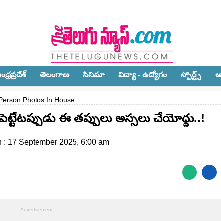
ధ్ర‌ప్ర‌దేశ్‌
తెలంగాణ‌
సినిమా
విద్యా - ఉద్యోగం
స్పోర్ట్స్‌
ఆ
Person Photos In House
ట్టేట‌ప్పుడు ఈ త‌ప్పులు అస్స‌లు చేయోద్దు..!
n : 17 September 2025, 6:00 am