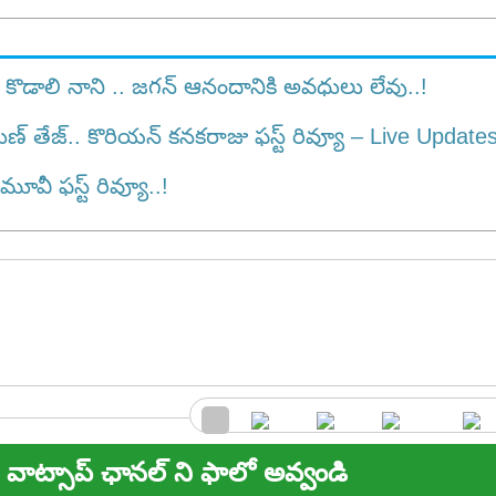
 కొడాలి నాని .. జగన్ ఆనందానికి అవధులు లేవు..!
తేజ్.. కొరియన్ కనకరాజు ఫస్ట్ రివ్యూ – Live Updates 
ీ ఫ‌స్ట్ రివ్యూ..!
వాట్సాప్ ఛానల్ ని ఫాలో అవ్వండి