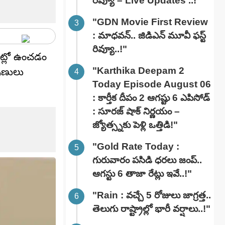
రివ్యూ – Live Updates ..!"
"GDN Movie First Review
: మాధవన్.. జిడిఎన్ మూవీ ఫ‌స్ట్
రివ్యూ..!"
ంట్లో ఉంచడం
"Karthika Deepam 2
పుణులు
Today Episode August 06
: కార్తీక దీపం 2 ఆగష్టు 6 ఎపిసోడ్
: సూరజ్ షాక్ నిర్ణయం –
జ్యోత్స్నకు పెళ్లి ఒత్తిడి!"
"Gold Rate Today :
గురువారం పసిడి ధరలు జంప్..
ఆగస్టు 6 తాజా రేట్లు ఇవే..!"
"Rain : వచ్చే 5 రోజులు జాగ్రత్త..
తెలుగు రాష్ట్రాల్లో భారీ వ‌ర్షాలు..!"