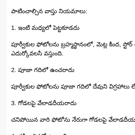
పాటించాల్సిన వాస్తు నియమాలు:
1. ఇంటి మధ్యలో పెట్టకూడదు
పూర్వీకుల ఫోటోలను బ్రహ్మస్థానంలో, మెట్ల కింద, స్
ఎదుర్కోవలసి వస్తుంది.
2. పూజా గదిలో ఉంచరాదు
పూర్వీకుల ఫోటోలను పూజా గదిలో దేవుని విగ్రహాలు 
3. గోడలపై వేలాడదీయరాదు
చనిపోయిన వారి ఫోటోను నేరుగా గోడలపై వేలాడదీయకుండ