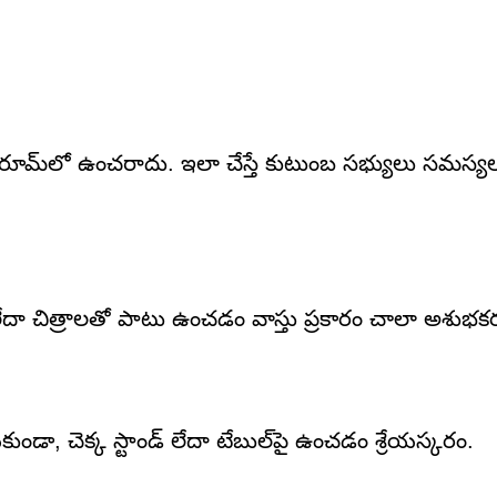
టోర్ రూమ్‌లో ఉంచరాదు. ఇలా చేస్తే కుటుంబ సభ్యులు సమస్
లేదా చిత్రాలతో పాటు ఉంచడం వాస్తు ప్రకారం చాలా అశుభక
ా, చెక్క స్టాండ్ లేదా టేబుల్‌పై ఉంచడం శ్రేయస్కరం.