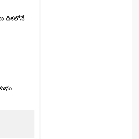
ణ దిశలోనే
 శుభం