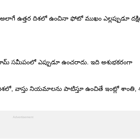
లాగే ఉత్తర దిశలో ఉంచినా ఫోటో ముఖం ఎల్లప్పుడూ దక్షి
ాత్రూమ్ సమీపంలో ఎప్పుడూ ఉంచరాదు. ఇది అశుభకరంగా
దిశలో, వాస్తు నియమాలను పాటిస్తూ ఉంచితే ఇంట్లో శాంతి,