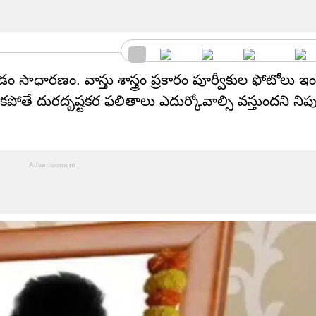
ం సాధారణం. వాస్తు శాస్త్రం ప్రకారం పూర్వీకుల ఫోటోలు ఇ
కపోతే దురదృష్టకర ఫలితాలు ఎదుర్కోవాల్సి వస్తుందని ని