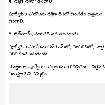
4. దక్షిణ దిశలో ఉంచాలి
పూర్వీకుల ఫోటోలను దక్షిణ దిశలో ఉంచడం ఉత్తమం. అ
ఉండాలి.
5. బెడ్‌రూమ్, వంటగది వద్ద ఉంచరాదు
పూర్వీకుల ఫోటోలను బెడ్‌రూమ్‌లో, వంటగదిలో, బ
పరిగణించబడుతుంది.
మొత్తంగా, పూర్వీకుల చిత్రాలను గౌరవప్రదంగా, సరైన 
నిలుస్తాయని నమ్మకం.