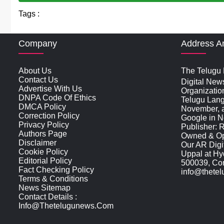
Tags :
Company
Address A
About Us
The Telugu N
Contact Us
Digital New
Advertise With Us
Organizatio
DNPA Code Of Ethics
Telugu Lan
DMCA Policy
November, an
Correction Policy
Google in N
Privacy Policy
Publisher: 
Authors Page
Owned & Ope
Disclaimer
Our AR Digit
Cookie Policy
Uppal at Hy
Editorial Policy
500039, Cont
Fact Checking Policy
info@thete
Terms & Conditions
News Sitemap
Contact Details :
Info@thetelugunews.com