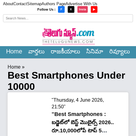
About
Contact
Sitemap
Authors Page
Advertise With Us
×
Follow Us :
F
X
Insta
▶
Home
వార్త‌లు
రాజ‌కీయాలు
సినిమా
రివ్యూలు
Home
»
Best Smartphones Under
10000
"Thursday, 4 June 2026,
21:50"
"Best Smartphones :
బడ్జెట్‌లో బెస్ట్ మొబైల్స్ 2026..
రూ.10,000లోపే టాప్ 5