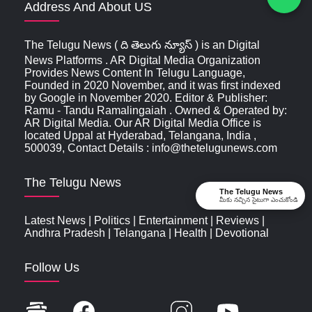
Address And About US
The Telugu News ( ది తెలుగు న్యూస్‌ ) is an Digital
News Platforms . AR Digital Media Organization
Provides News Content In Telugu Language,
Founded in 2020 November, and it was first indexed
by Google in November 2020. Editor & Publisher:
Ramu - Tandu Ramalingaiah . Owned & Operated by:
AR Digital Media. Our AR Digital Media Office is
located Uppal at Hyderabad, Telangana, India ,
500039, Contact Details : info@thetelugunews.com
The Telugu News
The Telugu News
మీకు నచ్చిన సైటుగా ఎంచుకోండి
Latest News
|
Politics
|
Entertainment
|
Reviews
|
Andhra Pradesh
|
Telangana
|
Health
|
Devotional
Follow Us