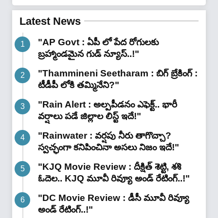
స్మార్ట్‌ఫోన్లు..!"
Latest News
"AP Govt : ఏపీ లో పేద రోగులకు
బ్రహ్మాండమైన గుడ్ న్యూస్..!"
"Thammineni Seetharam : బిగ్ బ్రేకింగ్ :
టీడీపీ లోకి తమ్మినేని?"
"Rain Alert : అల్పపీడనం ఎఫెక్ట్.. భారీ
వర్షాలు పడే జిల్లాల లిస్ట్ ఇదే!"
"Rainwater : వర్షపు నీరు తాగొచ్చా?
స్వచ్ఛంగా కనిపించినా అసలు నిజం ఇదే!"
"KJQ Movie Review : దీక్షిత్ శెట్టి, శశి
ఓదెల.. KJQ మూవీ రివ్యూ అండ్ రేటింగ్‌..!"
"DC Movie Review : డీసీ మూవీ రివ్యూ
అండ్ రేటింగ్‌..!"