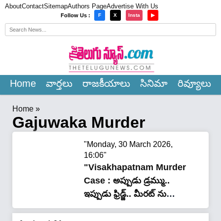
About
Contact
Sitemap
Authors Page
Advertise With Us
×
Follow Us :
F
X
Insta
▶
Home
వార్త‌లు
రాజ‌కీయాలు
సినిమా
రివ్యూలు
Home
»
Gajuwaka Murder
"Monday, 30 March 2026,
16:06"
"Visakhapatnam Murder
Case : అప్పుడు డ్ర‌మ్ము..
ఇప్పుడు ఫ్రిడ్జ్‌.. మీర‌ట్ ను
మించిన వైజాగ్ స్టోరీ.. అస‌లేం
జ‌రిగింది..!"