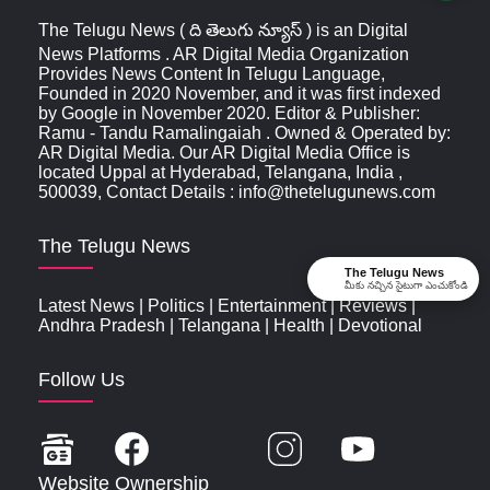
The Telugu News ( ది తెలుగు న్యూస్‌ ) is an Digital
News Platforms . AR Digital Media Organization
Provides News Content In Telugu Language,
Founded in 2020 November, and it was first indexed
by Google in November 2020. Editor & Publisher:
Ramu - Tandu Ramalingaiah . Owned & Operated by:
AR Digital Media. Our AR Digital Media Office is
located Uppal at Hyderabad, Telangana, India ,
500039, Contact Details : info@thetelugunews.com
The Telugu News
The Telugu News
మీకు నచ్చిన సైటుగా ఎంచుకోండి
Latest News
|
Politics
|
Entertainment
|
Reviews
|
Andhra Pradesh
|
Telangana
|
Health
|
Devotional
Follow Us
Website Ownership