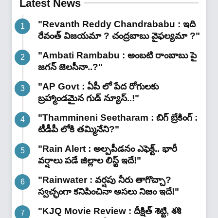
Latest News
"Revanth Reddy Chandrababu : ఇది
రేవంత్ విజయమా ? చంద్రబాబు వైఫల్యమా ?"
"Ambati Rambabu : అంబటి రాంబాబు పై
జగన్ జెలసీనా..?"
"AP Govt : ఏపీ లో పేద రోగులకు
బ్రహ్మాండమైన గుడ్ న్యూస్..!"
"Thammineni Seetharam : బిగ్ బ్రేకింగ్ :
టీడీపీ లోకి తమ్మినేని?"
"Rain Alert : అల్పపీడనం ఎఫెక్ట్.. భారీ
వర్షాలు పడే జిల్లాల లిస్ట్ ఇదే!"
"Rainwater : వర్షపు నీరు తాగొచ్చా?
స్వచ్ఛంగా కనిపించినా అసలు నిజం ఇదే!"
"KJQ Movie Review : దీక్షిత్ శెట్టి, శశి