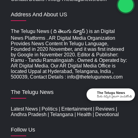
Address And About US
The Telugu News ( ది తెలుగు న్యూస్‌ ) is an Digital
News Platforms . AR Digital Media Organization
Provides News Content In Telugu Language,
Founded in 2020 November, and it was first indexed
by Google in November 2020. Editor & Publisher:
Ramu - Tandu Ramalingaiah . Owned & Operated by:
AR Digital Media. Our AR Digital Media Office is
located Uppal at Hyderabad, Telangana, India ,
500039, Contact Details : info@thetelugunews.com
The Telugu News
The Telugu News
మీకు నచ్చిన సైటుగా ఎంచుకోండి
Latest News
|
Politics
|
Entertainment
|
Reviews
|
Andhra Pradesh
|
Telangana
|
Health
|
Devotional
Follow Us