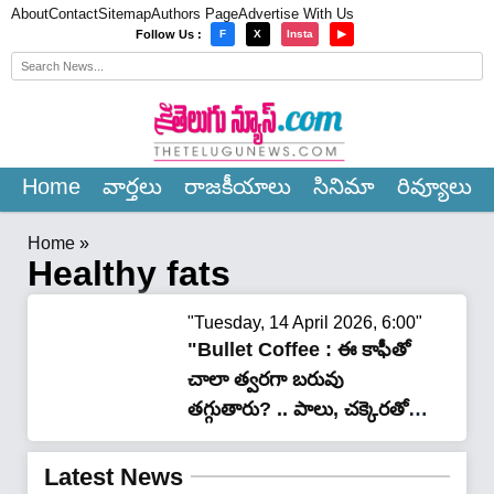
About
Contact
Sitemap
Authors Page
Advertise With Us
×
Follow Us :
F
X
Insta
▶
Home
వార్త‌లు
రాజ‌కీయాలు
సినిమా
రివ్యూలు
Home
»
Healthy fats
"Tuesday, 14 April 2026, 6:00"
"Bullet Coffee : ఈ కాఫీతో
చాలా త్వరగా బరువు
తగ్గుతారు? .. పాలు, చక్కెరతో
కాదు దీని తయారీ వెనుక ఉన్న
సీక్రెట్ ఇదే ..!"
Latest News