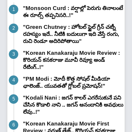
"Monsoon Curd : వర్షాల్లో పెరుగు తినాలంటే
ఈ రూల్స్ తప్పనిసరి..!"
"Green Chutney : హోటల్ స్టైల్ గ్రీన్ చట్నీ
రహస్యం ఇదే.. నీటికి బదులుగా ఇది వేస్తే రంగు,
రుచి రెండూ అదిరిపోతాయి"
"Korean Kanakaraju Movie Review :
కొరియన్ కనకరాజు మూవీ రివ్యూ అండ్
రేటింగ్‌..!"
"PM Modi : మోదీ కొత్త సోషల్ మీడియా
ఛాలెంజ్.. యువతతో గ్లోబల్ ప్రమోషన్!"
"Kodali Nani : జగన్ కాలర్ ఎగరేసుకునే పని
చేసిన కొడాలి నాని .. జగన్ ఆనందానికి అవధులు
లేవు..!"
"Korean Kanakaraju Movie First
Review : వరుణ్ తేజ్.. కొరియన్ కనకరాజు