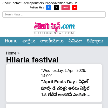
About
Contact
Sitemap
Authors Page
Advertise With Us
×
Follow Us :
F
X
Insta
▶
Home
వార్త‌లు
రాజ‌కీయాలు
సినిమా
రివ్యూలు
Home
»
Hilaria festival
"Wednesday, 1 April 2026,
14:00"
"April Fools Day : ఏప్రిల్
ఫూల్స్ డే చరిత్ర: అసలు ఏప్రిల్
1వ తేదీనే అందరినీ ఎందుకు
ఫూల్ చేస్తారో మీకు తెలుసా?"