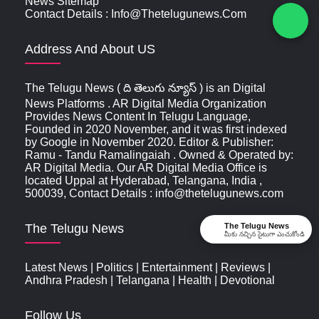
News Sitemap
Contact Details : Info@thetelugunews.com
Address And About US
The Telugu News ( ది తెలుగు న్యూస్‌ ) is an Digital
News Platforms . AR Digital Media Organization
Provides News Content In Telugu Language,
Founded in 2020 November, and it was first indexed
by Google in November 2020. Editor & Publisher:
Ramu - Tandu Ramalingaiah . Owned & Operated by:
AR Digital Media. Our AR Digital Media Office is
located Uppal at Hyderabad, Telangana, India ,
500039, Contact Details : info@thetelugunews.com
The Telugu News
The Telugu News
మీకు నచ్చిన సైటుగా ఎంచుకోండి
Latest News
|
Politics
|
Entertainment
|
Reviews
|
Andhra Pradesh
|
Telangana
|
Health
|
Devotional
Follow Us