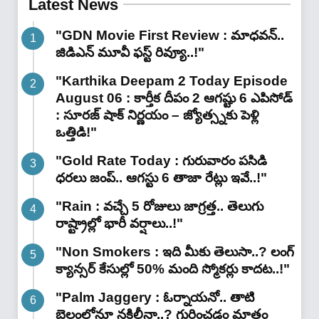
Latest News
"GDN Movie First Review : మాధవన్..
జిడిఎన్ మూవీ ఫ‌స్ట్ రివ్యూ..!"
"Karthika Deepam 2 Today Episode
August 06 : కార్తీక దీపం 2 ఆగష్టు 6 ఎపిసోడ్
: సూరజ్ షాక్ నిర్ణయం – జ్యోత్స్నకు పెళ్లి
ఒత్తిడి!"
"Gold Rate Today : గురువారం పసిడి
ధరలు జంప్.. ఆగస్టు 6 తాజా రేట్లు ఇవే..!"
"Rain : వచ్చే 5 రోజులు జాగ్రత్త.. తెలుగు
రాష్ట్రాల్లో భారీ వ‌ర్షాలు..!"
"Non Smokers : ఇది మీకు తెలుసా..? లంగ్
క్యాన్సర్ కేసుల్లో 50% మంది స్మోకర్లు కాదట..!"
"Palm Jaggery : ఓర్నాయనో.. తాటి
బెల్లంలోనూ నకిలీనా..? గుర్తించడం మాత్రం