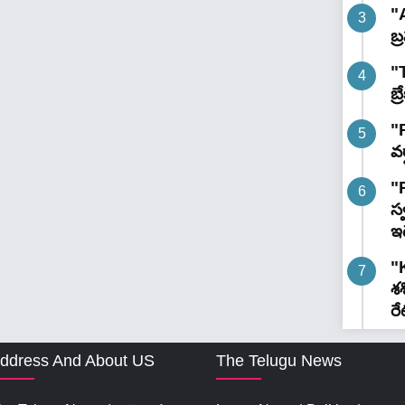
"
బ్
"
బ్
"R
వర
"
స
ఇ
"K
శ
రే
ddress And About US
The Telugu News