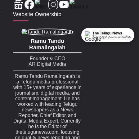
|
Website Ownership
The Telugu News
మీకు నచ్చిన సైటుగా ఎంచుకోండి
Ramu Tandu
Ramalingaiah
Founder & CEO
AR Digital Media
Ramu Tandu Ramalingaiah is
a Telugu media professional
with 15+ years of experience in
journalism, digital media, and
content management. He has
worked with leading Telugu
newspapers as a News
Reporter, Chief Editor, and
Digital Media Expert. Currently,
he is the Editor of
thetelugunews.com, focusing
on quality news reporting and