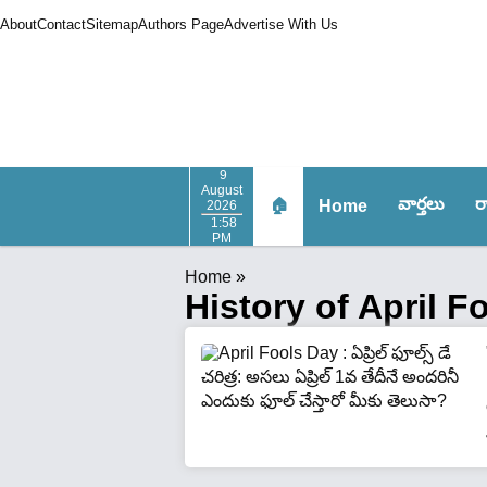
About
Contact
Sitemap
Authors Page
Advertise With Us
9
August
వార్త‌లు
ర
🏠
Home
2026
1:58
PM
Home
»
History of April F