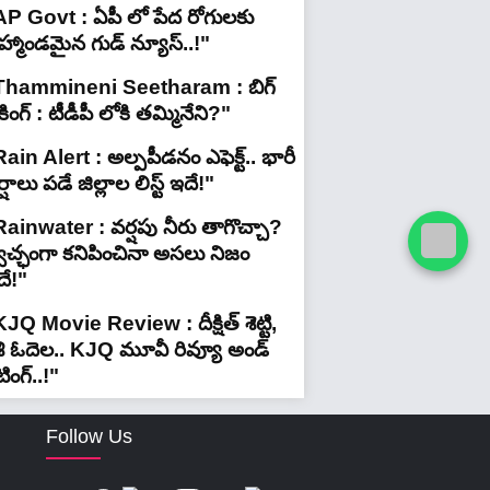
AP Govt : ఏపీ లో పేద రోగులకు
రహ్మాండమైన గుడ్ న్యూస్..!"
Thammineni Seetharam : బిగ్
రేకింగ్ : టీడీపీ లోకి తమ్మినేని?"
ain Alert : అల్పపీడనం ఎఫెక్ట్.. భారీ
్షాలు పడే జిల్లాల లిస్ట్ ఇదే!"
Rainwater : వర్షపు నీరు తాగొచ్చా?
్వచ్ఛంగా కనిపించినా అసలు నిజం
దే!"
JQ Movie Review : దీక్షిత్ శెట్టి,
శి ఓదెల.. KJQ మూవీ రివ్యూ అండ్
టింగ్‌..!"
Follow Us