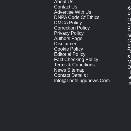
About Us
T
Contact Us
న
Advertise With Us
P
DNPA Code Of Ethics
O
DMCA Policy
C
Correction Policy
F
Privacy Policy
a
Authors Page
G
Disclaimer
E
Cookie Policy
T
Editorial Policy
&
Fact Checking Policy
M
Terms & Conditions
O
News Sitemap
H
Contact Details :
5
Info@thetelugunews.com
i