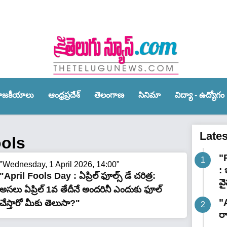
ాజ‌కీయాలు
ఆంధ్ర‌ప్ర‌దేశ్‌
తెలంగాణ‌
సినిమా
విద్యా - ఉద్యోగం
Late
ools
"
"Wednesday, 1 April 2026, 14:00"
:
"April Fools Day : ఏప్రిల్ ఫూల్స్ డే చరిత్ర:
వ
అసలు ఏప్రిల్ 1వ తేదీనే అందరినీ ఎందుకు ఫూల్
"
చేస్తారో మీకు తెలుసా?"
ర