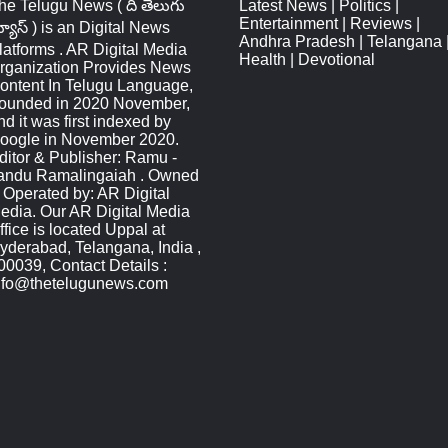
he Telugu News ( ది తెలుగు
Latest News
|
Politics
|
Entertainment
|
Reviews
|
్యూస్‌ ) is an Digital News
Andhra Pradesh
|
Telangana
latforms . AR Digital Media
Health
|
Devotional
rganization Provides News
ontent In Telugu Language,
ounded in 2020 November,
nd it was first indexed by
oogle in November 2020.
ditor & Publisher: Ramu -
andu Ramalingaiah . Owned
 Operated by: AR Digital
edia. Our AR Digital Media
ffice is located Uppal at
yderabad, Telangana, India ,
00039, Contact Details :
nfo@thetelugunews.com