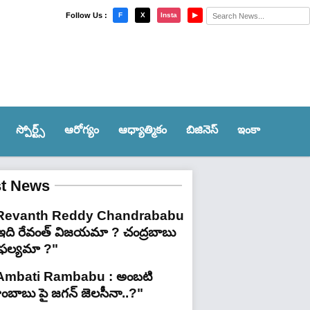
×
Follow Us :
F
X
Insta
▶
స్పోర్ట్స్‌
ఆరోగ్యం
ఆధ్యాత్మికం
బిజినెస్
ఇంకా
st News
Revanth Reddy Chandrababu
 ఇది రేవంత్ విజయమా ? చంద్రబాబు
ైఫల్యమా ?"
Ambati Rambabu : అంబటి
ాంబాబు పై జగన్ జెలసీనా..?"