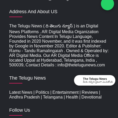
Address And About US
The Telugu News ( ది తెలుగు న్యూస్‌ ) is an Digital
News Platforms . AR Digital Media Organization
Provides News Content In Telugu Language,
Founded in 2020 November, and it was first indexed
by Google in November 2020. Editor & Publisher:
Ramu - Tandu Ramalingaiah . Owned & Operated by:
AR Digital Media. Our AR Digital Media Office is
located Uppal at Hyderabad, Telangana, India ,
500039, Contact Details : info@thetelugunews.com
The Telugu News
The Telugu News
మీకు నచ్చిన సైటుగా ఎంచుకోండి
Latest News
|
Politics
|
Entertainment
|
Reviews
|
Andhra Pradesh
|
Telangana
|
Health
|
Devotional
Follow Us