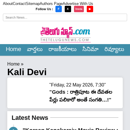
About
Contact
Sitemap
Authors Page
Advertise With Us
×
Follow Us :
F
X
Insta
▶
Home
వార్త‌లు
రాజ‌కీయాలు
సినిమా
రివ్యూలు
Home
»
Kali Devi
"Friday, 22 May 2026, 7:30"
"Gods : రాత్రిపూట ఈ దేవతల
పేర్లు ప‌లికారో అంతే సంగ‌తి…!"
Latest News