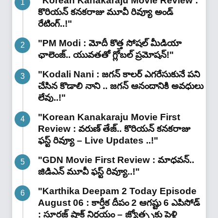
"Korean Kanakaraju Movie Review :
కొరియన్ కనకరాజు మూవీ రివ్యూ అండ్
రేటింగ్‌..!"
"PM Modi : మోదీ కొత్త సోషల్ మీడియా
ఛాలెంజ్.. యువతతో గ్లోబల్ ప్రమోషన్!"
"Kodali Nani : జగన్ కాలర్ ఎగరేసుకునే పని
చేసిన కొడాలి నాని .. జగన్ ఆనందానికి అవధులు
లేవు..!"
"Korean Kanakaraju Movie First
Review : వరుణ్ తేజ్.. కొరియన్ కనకరాజు
ఫస్ట్ రివ్యూ – Live Updates ..!"
"GDN Movie First Review : మాధవన్..
జిడిఎన్ మూవీ ఫ‌స్ట్ రివ్యూ..!"
"Karthika Deepam 2 Today Episode
August 06 : కార్తీక దీపం 2 ఆగష్టు 6 ఎపిసోడ్
: సూరజ్ షాక్ నిర్ణయం – జ్యోత్స్నకు పెళ్లి