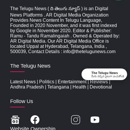
The Telugu News ( ది తెలుగు న్యూస్‌ ) is an Digital
News Platforms . AR Digital Media Organization
Provides News Content In Telugu Language,
Founded in 2020 November, and it was first indexed
by Google in November 2020. Editor & Publisher:
Ramu - Tandu Ramalingaiah . Owned & Operated by:
AR Digital Media. Our AR Digital Media Office is
located Uppal at Hyderabad, Telangana, India ,
500039, Contact Details : info@thetelugunews.com
The Telugu News
The Telugu News
మీకు నచ్చిన సైటుగా ఎంచుకోండి
Latest News
|
Politics
|
Entertainment
|
Reviews
|
Andhra Pradesh
|
Telangana
|
Health
|
Devotional
Follow Us
Website Ownership