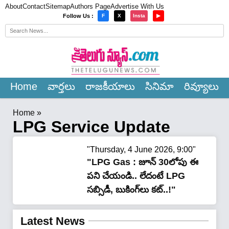
About
Contact
Sitemap
Authors Page
Advertise With Us
×
Follow Us :
F
X
Insta
▶
Home
వార్త‌లు
రాజ‌కీయాలు
సినిమా
రివ్యూలు
Home
»
LPG Service Update
"Thursday, 4 June 2026, 9:00"
"LPG Gas : జూన్ 30లోపు ఈ
పని చేయండి.. లేదంటే LPG
సబ్సిడీ, బుకింగ్‌లు క‌ట్‌..!"
Latest News