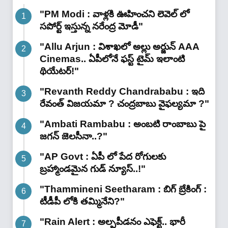
"PM Modi : వాళ్లకి ఊహించని లెవెల్ లో
సపోర్ట్ ఇస్తున్న నరేంద్ర మోడీ"
"Allu Arjun : విశాఖలో అల్లు అర్జున్ AAA
Cinemas.. ఏపీలోనే ఫస్ట్ టైమ్ ఇలాంటి
థియేటర్!"
"Revanth Reddy Chandrababu : ఇది
రేవంత్ విజయమా ? చంద్రబాబు వైఫల్యమా ?"
"Ambati Rambabu : అంబటి రాంబాబు పై
జగన్ జెలసీనా..?"
"AP Govt : ఏపీ లో పేద రోగులకు
బ్రహ్మాండమైన గుడ్ న్యూస్..!"
"Thammineni Seetharam : బిగ్ బ్రేకింగ్ :
టీడీపీ లోకి తమ్మినేని?"
"Rain Alert : అల్పపీడనం ఎఫెక్ట్.. భారీ