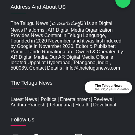
Address And About US
The Telugu News ( ది తెలుగు న్యూస్‌ ) is an Digital
News Platforms . AR Digital Media Organization
Provides News Content In Telugu Language,
Founded in 2020 November, and it was first indexed
by Google in November 2020. Editor & Publisher:
Ramu - Tandu Ramalingaiah . Owned & Operated by:
AR Digital Media. Our AR Digital Media Office is
located Uppal at Hyderabad, Telangana, India ,
500039, Contact Details : info@thetelugunews.com
The Telugu News
The Telugu News
మీకు నచ్చిన సైటుగా ఎంచుకోండి
Latest News
|
Politics
|
Entertainment
|
Reviews
|
Andhra Pradesh
|
Telangana
|
Health
|
Devotional
Follow Us