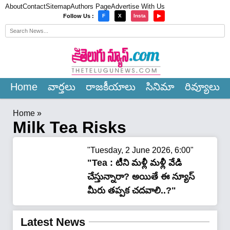
About
Contact
Sitemap
Authors Page
Advertise With Us
×
Follow Us :
F
X
Insta
▶
Home
వార్త‌లు
రాజ‌కీయాలు
సినిమా
రివ్యూలు
Home
»
Milk Tea Risks
"Tuesday, 2 June 2026, 6:00"
"Tea : టీని మళ్లీ మళ్లీ వేడి
చేస్తున్నారా? అయితే ఈ న్యూస్
మీరు త‌ప్ప‌క చ‌ద‌వాలి..?"
Latest News