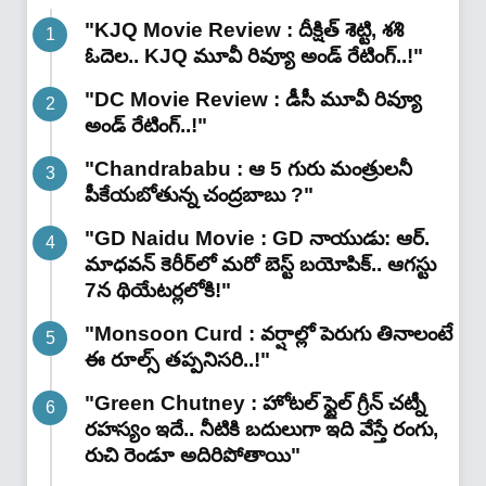
"KJQ Movie Review : దీక్షిత్ శెట్టి, శశి
ఓదెల.. KJQ మూవీ రివ్యూ అండ్ రేటింగ్‌..!"
"DC Movie Review : డీసీ మూవీ రివ్యూ
అండ్ రేటింగ్‌..!"
"Chandrababu : ఆ 5 గురు మంత్రులనీ
పీకేయబోతున్న చంద్రబాబు ?"
"GD Naidu Movie : GD నాయుడు: ఆర్.
మాధవన్‌ కెరీర్‌లో మరో బెస్ట్ బయోపిక్.. ఆగస్టు
7న థియేటర్లలోకి!"
"Monsoon Curd : వర్షాల్లో పెరుగు తినాలంటే
ఈ రూల్స్ తప్పనిసరి..!"
"Green Chutney : హోటల్ స్టైల్ గ్రీన్ చట్నీ
రహస్యం ఇదే.. నీటికి బదులుగా ఇది వేస్తే రంగు,
రుచి రెండూ అదిరిపోతాయి"