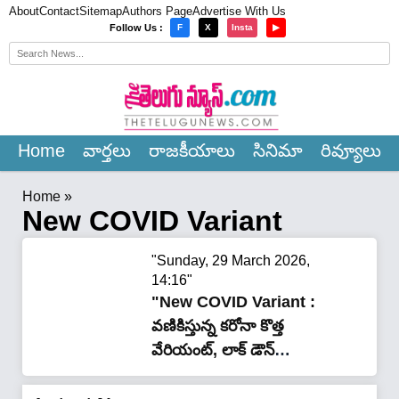
About
Contact
Sitemap
Authors Page
Advertise With Us
×
Follow Us :
F
X
Insta
▶
Home
వార్త‌లు
రాజ‌కీయాలు
సినిమా
రివ్యూలు
Home
»
New COVID Variant
"Sunday, 29 March 2026,
14:16"
"New COVID Variant :
వణికిస్తున్న కరోనా కొత్త
వేరియంట్, లాక్ డౌన్
తప్పదా..?"