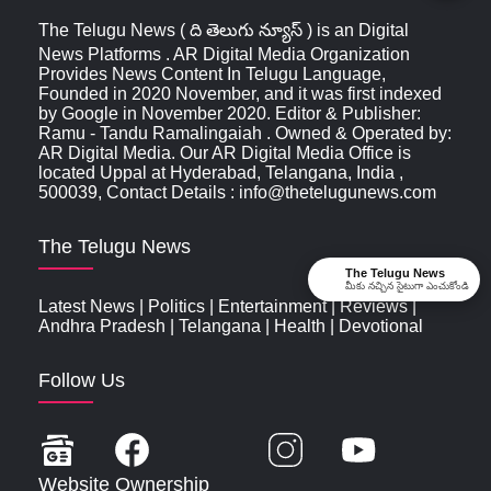
The Telugu News ( ది తెలుగు న్యూస్‌ ) is an Digital
News Platforms . AR Digital Media Organization
Provides News Content In Telugu Language,
Founded in 2020 November, and it was first indexed
by Google in November 2020. Editor & Publisher:
Ramu - Tandu Ramalingaiah . Owned & Operated by:
AR Digital Media. Our AR Digital Media Office is
located Uppal at Hyderabad, Telangana, India ,
500039, Contact Details : info@thetelugunews.com
The Telugu News
The Telugu News
మీకు నచ్చిన సైటుగా ఎంచుకోండి
Latest News
|
Politics
|
Entertainment
|
Reviews
|
Andhra Pradesh
|
Telangana
|
Health
|
Devotional
Follow Us
Website Ownership