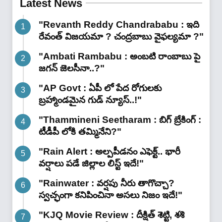
Latest News
"Revanth Reddy Chandrababu : ఇది
రేవంత్ విజయమా ? చంద్రబాబు వైఫల్యమా ?"
"Ambati Rambabu : అంబటి రాంబాబు పై
జగన్ జెలసీనా..?"
"AP Govt : ఏపీ లో పేద రోగులకు
బ్రహ్మాండమైన గుడ్ న్యూస్..!"
"Thammineni Seetharam : బిగ్ బ్రేకింగ్ :
టీడీపీ లోకి తమ్మినేని?"
"Rain Alert : అల్పపీడనం ఎఫెక్ట్.. భారీ
వర్షాలు పడే జిల్లాల లిస్ట్ ఇదే!"
"Rainwater : వర్షపు నీరు తాగొచ్చా?
స్వచ్ఛంగా కనిపించినా అసలు నిజం ఇదే!"
"KJQ Movie Review : దీక్షిత్ శెట్టి, శశి