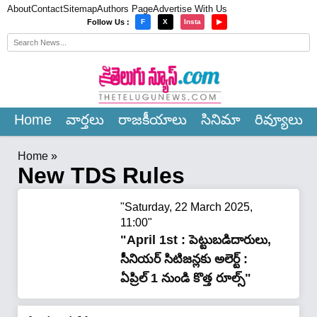
About
Contact
Sitemap
Authors Page
Advertise With Us
×
Follow Us :
F
X
Insta
▶
Home
వార్త‌లు
రాజ‌కీయాలు
సినిమా
రివ్యూలు
Home
»
New TDS Rules
"Saturday, 22 March 2025,
11:00"
"April 1st : పెట్టుబడిదారులు,
సీనియర్ సిటిజన్లకు అలెర్ట్ :
ఏప్రిల్ 1 నుండి కొత్త రూల్స్"