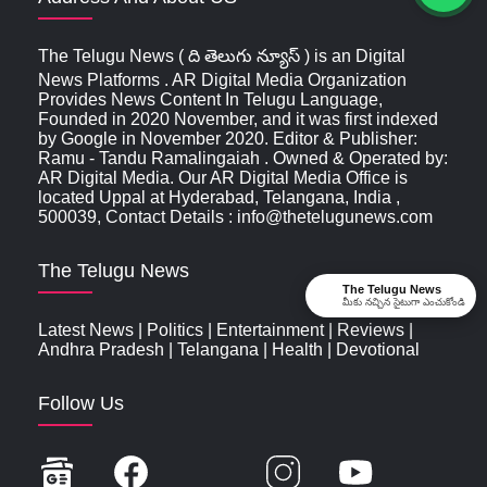
The Telugu News ( ది తెలుగు న్యూస్‌ ) is an Digital
News Platforms . AR Digital Media Organization
Provides News Content In Telugu Language,
Founded in 2020 November, and it was first indexed
by Google in November 2020. Editor & Publisher:
Ramu - Tandu Ramalingaiah . Owned & Operated by:
AR Digital Media. Our AR Digital Media Office is
located Uppal at Hyderabad, Telangana, India ,
500039, Contact Details : info@thetelugunews.com
The Telugu News
The Telugu News
మీకు నచ్చిన సైటుగా ఎంచుకోండి
Latest News
|
Politics
|
Entertainment
|
Reviews
|
Andhra Pradesh
|
Telangana
|
Health
|
Devotional
Follow Us