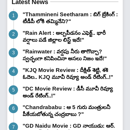
Latest News
"Thammineni Seetharam : బిగ్ బ్రేకింగ్ :
టీడీపీ లోకి తమ్మినేని?"
"Rain Alert : అల్పపీడనం ఎఫెక్ట్.. భారీ
వర్షాలు పడే జిల్లాల లిస్ట్ ఇదే!"
"Rainwater : వర్షపు నీరు తాగొచ్చా?
స్వచ్ఛంగా కనిపించినా అసలు నిజం ఇదే!"
"KJQ Movie Review : దీక్షిత్ శెట్టి, శశి
ఓదెల.. KJQ మూవీ రివ్యూ అండ్ రేటింగ్‌..!"
"DC Movie Review : డీసీ మూవీ రివ్యూ
అండ్ రేటింగ్‌..!"
"Chandrababu : ఆ 5 గురు మంత్రులనీ
పీకేయబోతున్న చంద్రబాబు ?"
"GD Naidu Movie : GD నాయుడు: ఆర్.