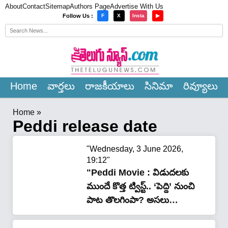
About
Contact
Sitemap
Authors Page
Advertise With Us
×
Follow Us :
F
X
Insta
▶
Home
వార్త‌లు
రాజ‌కీయాలు
సినిమా
రివ్యూలు
Home
»
Peddi release date
"Wednesday, 3 June 2026,
19:12"
"Peddi Movie : విడుదలకు
ముందే కొత్త ట్విస్ట్.. ‘పెద్ది’ నుంచి
పాట తొలగింపా? అసలు
కారణమేంటి..?"