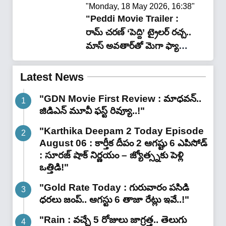
"Monday, 18 May 2026, 16:38"
"Peddi Movie Trailer :
రామ్ చరణ్ ‘పెద్ది’ ట్రైలర్ రచ్చ..
మాస్ అవతార్‌తో మెగా ఫ్యాన్స్‌కు
ఫుల్ మీల్స్!"
Latest News
"GDN Movie First Review : మాధవన్..
జిడిఎన్ మూవీ ఫ‌స్ట్ రివ్యూ..!"
"Karthika Deepam 2 Today Episode
August 06 : కార్తీక దీపం 2 ఆగష్టు 6 ఎపిసోడ్
: సూరజ్ షాక్ నిర్ణయం – జ్యోత్స్నకు పెళ్లి
ఒత్తిడి!"
"Gold Rate Today : గురువారం పసిడి
ధరలు జంప్.. ఆగస్టు 6 తాజా రేట్లు ఇవే..!"
"Rain : వచ్చే 5 రోజులు జాగ్రత్త.. తెలుగు