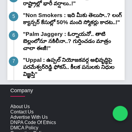
రాష్ట్రాల్లో భారీ వ‌ర్షాలు..!"
"Non Smokers : ఇది మీకు తెలుసా..? లంగ్
క్యాన్సర్ కేసుల్లో 50% మంది స్మోకర్లు కాదట..!"
"Palm Jaggery : ఓర్నాయనో.. తాటి
బెల్లంలోనూ నకిలీనా..? గుర్తించడం మాత్రం
చాలా ఈజీ!"
"Uppal : ఉప్పల్ నియోజకవర్గ అభివృద్ధిపై
పరమేశ్వర్‌రెడ్డి ఫోకస్.. కీలక పనులకు నిధుల
విజ్ఞప్తి"
Company
About Us
Contact Us
Advertise With Us
DNPA Code Of Ethics
DMCA Policy