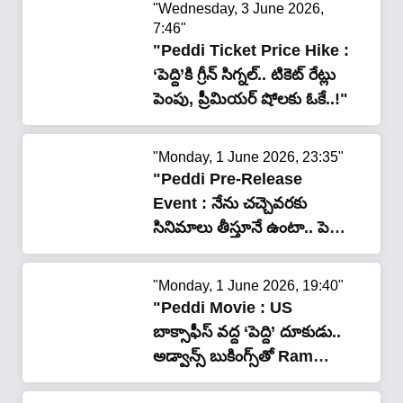
"Wednesday, 3 June 2026,
7:46"
"Peddi Ticket Price Hike :
‘పెద్ది’కి గ్రీన్ సిగ్నల్.. టికెట్ రేట్లు
పెంపు, ప్రీమియర్ షోలకు ఓకే..!"
"Monday, 1 June 2026, 23:35"
"Peddi Pre-Release
Event : నేను చ‌చ్చెవ‌ర‌కు
సినిమాలు తీస్తూనే ఉంటా.. పెద్ది’
ప్రీ రిలీజ్ ఈవెంట్‌లో రామ్ చరణ్
ఎమోషనల్ స్పీచ్.. వీడియో!"
"Monday, 1 June 2026, 19:40"
"Peddi Movie : US
బాక్సాఫీస్ వద్ద ‘పెద్ది’ దూకుడు..
అడ్వాన్స్ బుకింగ్స్‌తో Ram
Charan రికార్డుల వేట..!"