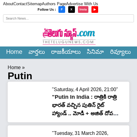
About
Contact
Sitemap
Authors Page
Advertise With Us
×
Follow Us :
F
X
Insta
▶
Home
వార్త‌లు
రాజ‌కీయాలు
సినిమా
రివ్యూలు
Home
»
Putin
"Saturday, 4 April 2026, 21:00"
"Putin In India : రాత్రికి రాత్రి
భారత్ వచ్చిన పుతిన్ రైట్
హ్యాండ్ .. మోడీ + అజిత్ దోవల్
+ జయశంకర్ తో అర్జంట్
మీటింగ్"
"Tuesday, 31 March 2026,