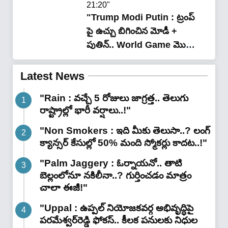
21:20"
"Trump Modi Putin : ట్రంప్
పై ఉచ్చు బిగించిన మోడీ +
పుతిన్.. World Game మొత్తం
రాత్రికి రాత్రి మారిపోయింది..!"
Latest News
"Rain : వచ్చే 5 రోజులు జాగ్రత్త.. తెలుగు
రాష్ట్రాల్లో భారీ వ‌ర్షాలు..!"
"Non Smokers : ఇది మీకు తెలుసా..? లంగ్
క్యాన్సర్ కేసుల్లో 50% మంది స్మోకర్లు కాదట..!"
"Palm Jaggery : ఓర్నాయనో.. తాటి
బెల్లంలోనూ నకిలీనా..? గుర్తించడం మాత్రం
చాలా ఈజీ!"
"Uppal : ఉప్పల్ నియోజకవర్గ అభివృద్ధిపై
పరమేశ్వర్‌రెడ్డి ఫోకస్.. కీలక పనులకు నిధుల