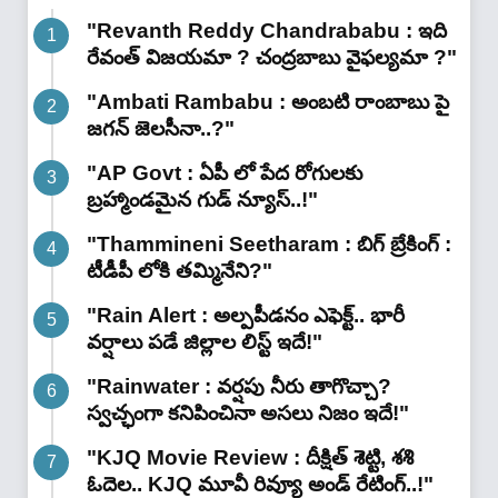
"Revanth Reddy Chandrababu : ఇది
రేవంత్ విజయమా ? చంద్రబాబు వైఫల్యమా ?"
"Ambati Rambabu : అంబటి రాంబాబు పై
జగన్ జెలసీనా..?"
"AP Govt : ఏపీ లో పేద రోగులకు
బ్రహ్మాండమైన గుడ్ న్యూస్..!"
"Thammineni Seetharam : బిగ్ బ్రేకింగ్ :
టీడీపీ లోకి తమ్మినేని?"
"Rain Alert : అల్పపీడనం ఎఫెక్ట్.. భారీ
వర్షాలు పడే జిల్లాల లిస్ట్ ఇదే!"
"Rainwater : వర్షపు నీరు తాగొచ్చా?
స్వచ్ఛంగా కనిపించినా అసలు నిజం ఇదే!"
"KJQ Movie Review : దీక్షిత్ శెట్టి, శశి
ఓదెల.. KJQ మూవీ రివ్యూ అండ్ రేటింగ్‌..!"