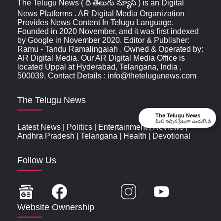
The Telugu News ( ది తెలుగు న్యూస్‌ ) is an Digital
News Platforms . AR Digital Media Organization
Provides News Content In Telugu Language,
Founded in 2020 November, and it was first indexed
by Google in November 2020. Editor & Publisher:
Ramu - Tandu Ramalingaiah . Owned & Operated by:
AR Digital Media. Our AR Digital Media Office is
located Uppal at Hyderabad, Telangana, India ,
500039, Contact Details : info@thetelugunews.com
The Telugu News
The Telugu News
మీకు నచ్చిన సైటుగా ఎంచుకోండి
Latest News
|
Politics
|
Entertainment
|
Reviews
|
Andhra Pradesh
|
Telangana
|
Health
|
Devotional
Follow Us
Website Ownership