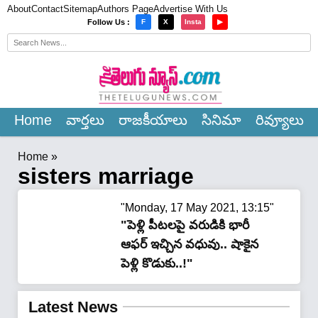
About
Contact
Sitemap
Authors Page
Advertise With Us
×
Follow Us :
F
X
Insta
▶
Home
వార్త‌లు
రాజ‌కీయాలు
సినిమా
రివ్యూలు
Home
»
sisters marriage
"Monday, 17 May 2021, 13:15"
"పెళ్లి పీట‌ల‌పై వ‌రుడికి భారీ
ఆఫ‌ర్ ఇచ్చిన వ‌ధువు.. షాకైన
పెళ్లి కొడుకు..!"
Latest News