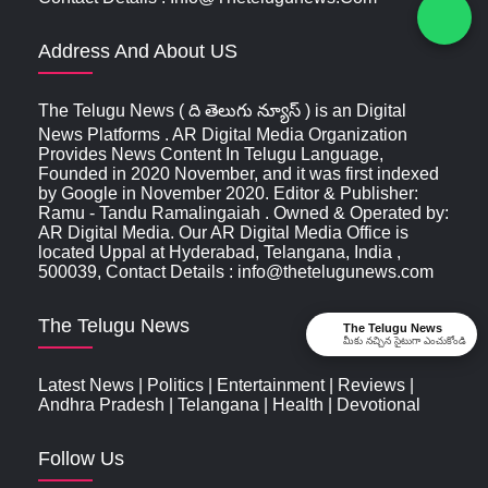
Address And About US
The Telugu News ( ది తెలుగు న్యూస్‌ ) is an Digital
News Platforms . AR Digital Media Organization
Provides News Content In Telugu Language,
Founded in 2020 November, and it was first indexed
by Google in November 2020. Editor & Publisher:
Ramu - Tandu Ramalingaiah . Owned & Operated by:
AR Digital Media. Our AR Digital Media Office is
located Uppal at Hyderabad, Telangana, India ,
500039, Contact Details : info@thetelugunews.com
The Telugu News
The Telugu News
మీకు నచ్చిన సైటుగా ఎంచుకోండి
Latest News
|
Politics
|
Entertainment
|
Reviews
|
Andhra Pradesh
|
Telangana
|
Health
|
Devotional
Follow Us