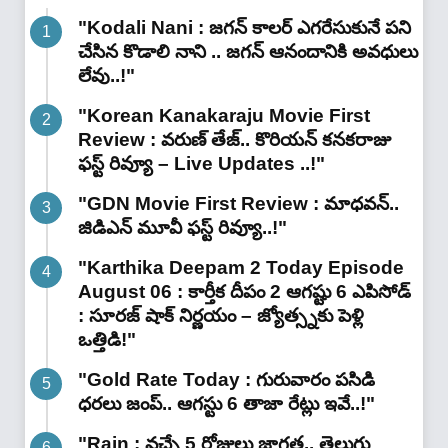
"Kodali Nani : జగన్ కాలర్ ఎగరేసుకునే పని
చేసిన కొడాలి నాని .. జగన్ ఆనందానికి అవధులు
లేవు..!"
"Korean Kanakaraju Movie First
Review : వరుణ్ తేజ్.. కొరియన్ కనకరాజు
ఫస్ట్ రివ్యూ – Live Updates ..!"
"GDN Movie First Review : మాధవన్..
జిడిఎన్ మూవీ ఫ‌స్ట్ రివ్యూ..!"
"Karthika Deepam 2 Today Episode
August 06 : కార్తీక దీపం 2 ఆగష్టు 6 ఎపిసోడ్
: సూరజ్ షాక్ నిర్ణయం – జ్యోత్స్నకు పెళ్లి
ఒత్తిడి!"
"Gold Rate Today : గురువారం పసిడి
ధరలు జంప్.. ఆగస్టు 6 తాజా రేట్లు ఇవే..!"
"Rain : వచ్చే 5 రోజులు జాగ్రత్త.. తెలుగు