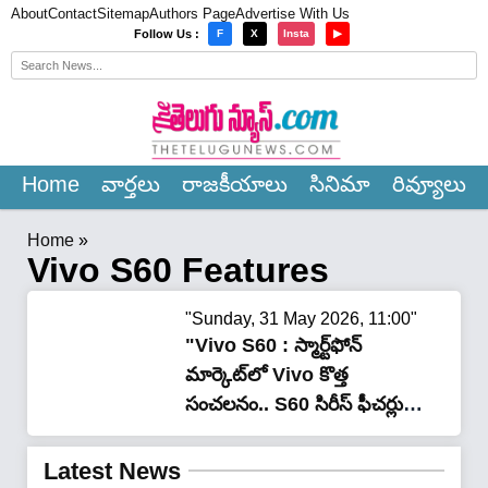
About
Contact
Sitemap
Authors Page
Advertise With Us
×
Follow Us :
F
X
Insta
▶
Home
వార్త‌లు
రాజ‌కీయాలు
సినిమా
రివ్యూలు
Home
»
Vivo S60 Features
"Sunday, 31 May 2026, 11:00"
"Vivo S60 : స్మార్ట్‌ఫోన్
మార్కెట్‌లో Vivo కొత్త
సంచలనం.. S60 సిరీస్ ఫీచర్లు
చూస్తే ఆశ్చర్యమే!"
Latest News