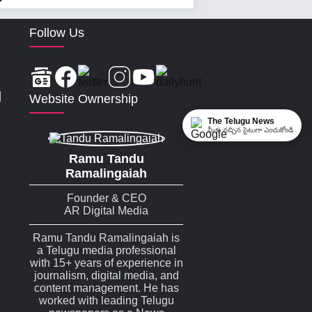
Follow Us
|
Website Ownership
The Telugu News
మీకు నచ్చిన సైటుగా ఎంచుకోండి
Ramu Tandu
Ramalingaiah
Founder & CEO
AR Digital Media
Ramu Tandu Ramalingaiah is
a Telugu media professional
with 15+ years of experience in
journalism, digital media, and
content management. He has
worked with leading Telugu