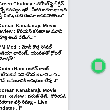
reen Chutney : హోటల్ స్టైల్ గ్రీన్
్నీ రహస్యం ఇదే.. నీటికి బదులుగా ఇది
స్తే రంగు, రుచి రెండూ అదిరిపోతాయి"
Korean Kanakaraju Movie
eview : కొరియన్ కనకరాజు మూవీ
వ్యూ అండ్ రేటింగ్‌..!"
PM Modi : మోదీ కొత్త సోషల్
ీడియా ఛాలెంజ్.. యువతతో గ్లోబల్
్రమోషన్!"
Kodali Nani : జగన్ కాలర్
రేసుకునే పని చేసిన కొడాలి నాని ..
గన్ ఆనందానికి అవధులు లేవు..!"
Korean Kanakaraju Movie
irst Review : వరుణ్ తేజ్.. కొరియన్
కరాజు ఫస్ట్ రివ్యూ – Live
pdates ..!"