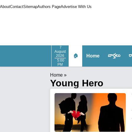
About
Contact
Sitemap
Authors Page
Advertise With Us
7
August
వార్త‌లు
ర
🏠
Home
2026
5:00
PM
Home
»
Young Hero