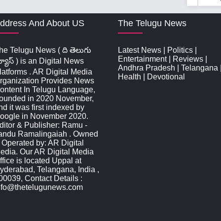
ddress And About US
The Telugu News
he Telugu News ( ది తెలుగు
Latest News
|
Politics
|
Entertainment
|
Reviews
|
్యూస్‌ ) is an Digital News
Andhra Pradesh
|
Telangana
latforms . AR Digital Media
Health
|
Devotional
rganization Provides News
ontent In Telugu Language,
ounded in 2020 November,
nd it was first indexed by
oogle in November 2020.
ditor & Publisher: Ramu -
andu Ramalingaiah . Owned
 Operated by: AR Digital
edia. Our AR Digital Media
ffice is located Uppal at
yderabad, Telangana, India ,
00039, Contact Details :
nfo@thetelugunews.com