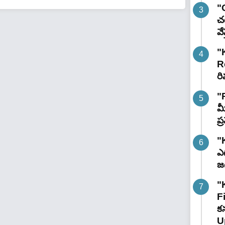
"G
చట
వే
"
R
రి
"
మ
ప
"
ఎగ
జ
"
F
కన
U