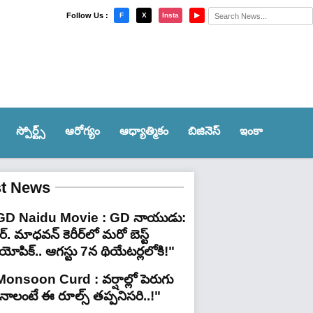
×
Follow Us :
F
X
Insta
▶
స్పోర్ట్స్‌
ఆరోగ్యం
ఆధ్యాత్మికం
బిజినెస్
ఇంకా
st News
GD Naidu Movie : GD నాయుడు:
్. మాధవన్‌ కెరీర్‌లో మరో బెస్ట్
యోపిక్.. ఆగస్టు 7న థియేటర్లలోకి!"
Monsoon Curd : వర్షాల్లో పెరుగు
ినాలంటే ఈ రూల్స్ తప్పనిసరి..!"