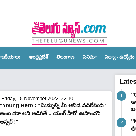
ాజ‌కీయాలు
ఆంధ్ర‌ప్ర‌దేశ్‌
తెలంగాణ‌
సినిమా
విద్యా - ఉద్యోగం
Late
"
"Friday, 18 November 2022, 22:10"
ఆర
"Young Hero : “మిమ్మల్ని మీ ఆవిడ వదిలేసింది ”
బ
అంట కదా అని అడిగితే .. యంగ్ హీరో ఊహించని
"
ఆన్సర్ !"
త