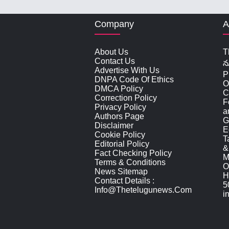
Company
A
About Us
T
Contact Us
న
Advertise With Us
P
DNPA Code Of Ethics
O
DMCA Policy
C
Correction Policy
F
Privacy Policy
a
Authors Page
G
Disclaimer
E
Cookie Policy
T
Editorial Policy
&
Fact Checking Policy
M
Terms & Conditions
O
News Sitemap
H
Contact Details :
5
Info@thetelugunews.com
i