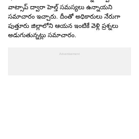
వాట్సాప్ ద్వారా హెల్త్ సమస్యలు ఉన్నాయని
సమాచారం ఇచ్చారు. దీంతో అధికారులు నేరుగా
పుత్తూరు జిల్లాలోని ఆయన ఇంటికే వెళ్లి ప్రశ్నలు
అడుగుతున్నట్లు సమాచారం.