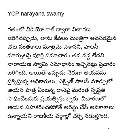
YCP narayana swamy
గతంలో వీడియో కాల్ ద్వారా విచారణ
జరిగినప్పుడు, తాను కేవలం మంత్రిగా అవసరమైన
చోట సంతకాలు మాత్రమే చేశానని, పాలసీ
మార్పులపై పూర్తి సమాచారం తన వద్ద లేదని
నారాయణ స్వామి సమాధానం ఇచ్చినట్లు ప్రచారం
జరిగింది. అయితే ఇప్పుడు నేరుగా ఆయనను
ప్రశ్నిస్తున్న అధికారులు, ఎక్సైజ్ పాలసీ మార్పులో
ఆయన పాత్ర ఏంటన్న దానిపై మరింత స్పష్టత
సాధించేందుకు ప్రయత్నిస్తున్నారు. విచారణలో
ఆయన సహకరించకపోతే అరెస్టు చేసే అవకాశాలు
ఉన్నాయని రాజకీయ వర్గాల్లో చర్చ నడుస్తోంది.