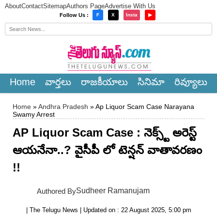
About
Contact
Sitemap
Authors Page
Advertise With Us
×
Follow Us :
F
X
Insta
▶
Home
వార్త‌లు
రాజ‌కీయాలు
సినిమా
రివ్యూలు
Home
»
Andhra Pradesh
» Ap Liquor Scam Case Narayana
Swamy Arrest
AP Liquor Scam Case : నెక్స్ట్ అరెస్ట్
ఆయనేనా..? వైసీపీ లో టెన్షన్ వాతావరణం
!!
Sudheer Ramanujam
Authored By
| The Telugu News | Updated on : 22 August 2025, 5:00 pm