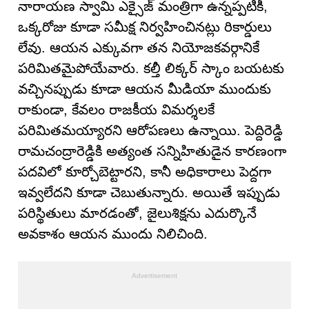
నారాయణ స్వామి ఎక్సైజ్ మంత్రిగా ఉన్నప్పటికీ,
ఒక్కరోజు కూడా సమీక్ష నిర్వహించినట్లు రికార్డులు
లేవు. ఆయన ఎక్కువగా తన నియోజకవర్గానికే
పరిమితమైపోయేవారు. కల్తీ లిక్కర్ స్కాం బయటకు
వచ్చినప్పుడు కూడా ఆయన మీడియా ముందుకు
రాకుండా, కేవలం రాజకీయ విమర్శలకే
పరిమితమయ్యారని ఆరోపణలు ఉన్నాయి. పెద్దిరెడ్డి
రామచంద్రారెడ్డికి అత్యంత సన్నిహితుడైన కారణంగా
పదవిలో కూర్చోబెట్టారని, కానీ అధికారాలు పెద్దగా
ఇవ్వలేదని కూడా చెబుతున్నారు. అయితే ఇప్పుడు
పరిస్థితులు మారడంతో, జైలుశిక్షను ఎదుర్కొనే
అవకాశం ఆయన ముందు నిలిచింది.