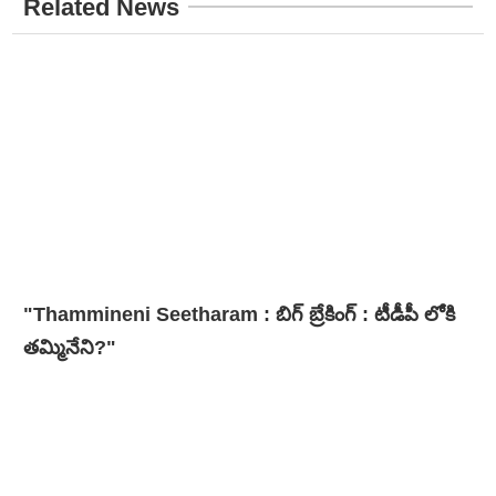
Related News
"Thammineni Seetharam : బిగ్ బ్రేకింగ్ : టీడీపీ లోకి
తమ్మినేని?"