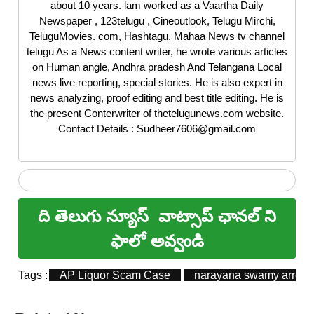
about 10 years. lam worked as a Vaartha Daily
Newspaper , 123telugu , Cineoutlook, Telugu Mirchi,
TeluguMovies. com, Hashtagu, Mahaa News tv channel
telugu As a News content writer, he wrote various articles
on Human angle, Andhra pradesh And Telangana Local
news live reporting, special stories. He is also expert in
news analyzing, proof editing and best title editing. He is
the present Conterwriter of thetelugunews.com website.
Contact Details : Sudheer7606@gmail.com
ది తెలుగు న్యూస్
వాట్సాప్ ఛానల్ ని
ఫాలో అవ్వండి
Tags :
AP Liquor Scam Case
narayana swamy arrest