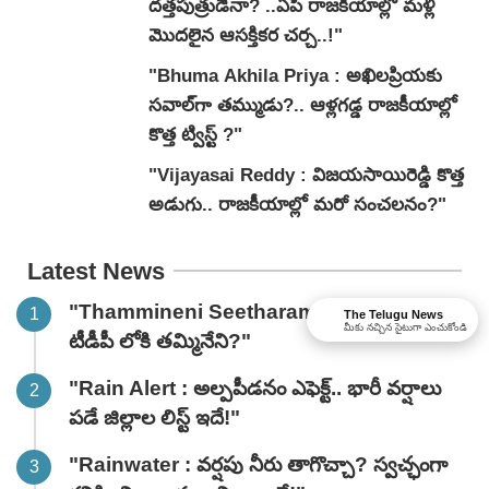
దత్తపుత్రుడేనా? ..ఏపీ రాజకీయాల్లో మళ్లీ
మొదలైన ఆసక్తికర చర్చ..!"
"Bhuma Akhila Priya : అఖిలప్రియకు
సవాల్‌గా తమ్ముడు?.. ఆళ్లగడ్డ రాజకీయాల్లో
కొత్త ట్విస్ట్ ?"
"Vijayasai Reddy : విజయసాయిరెడ్డి కొత్త
అడుగు.. రాజకీయాల్లో మరో సంచలనం?"
Latest News
"Thammineni Seetharam : బిగ్ బ్రేకింగ్ :
The Telugu News
మీకు నచ్చిన సైటుగా ఎంచుకోండి
టీడీపీ లోకి తమ్మినేని?"
"Rain Alert : అల్పపీడనం ఎఫెక్ట్.. భారీ వర్షాలు
పడే జిల్లాల లిస్ట్ ఇదే!"
"Rainwater : వర్షపు నీరు తాగొచ్చా? స్వచ్ఛంగా