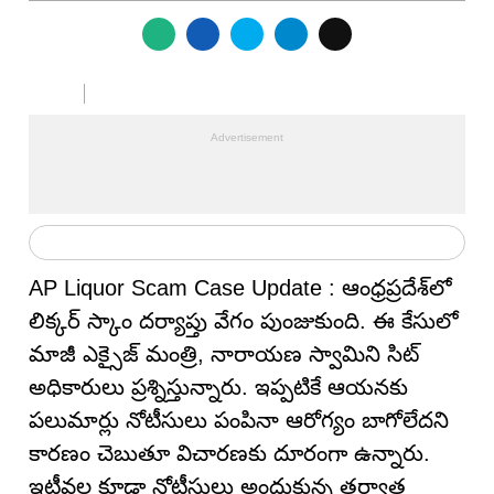
AP Liquor Scam Case Update : ఆంధ్రప్రదేశ్‌లో
లిక్కర్ స్కాం దర్యాప్తు వేగం పుంజుకుంది. ఈ కేసులో
మాజీ ఎక్సైజ్ మంత్రి, నారాయణ స్వామిని సిట్
అధికారులు ప్రశ్నిస్తున్నారు. ఇప్పటికే ఆయనకు
పలుమార్లు నోటీసులు పంపినా ఆరోగ్యం బాగోలేదని
కారణం చెబుతూ విచారణకు దూరంగా ఉన్నారు.
ఇటీవల కూడా నోటీసులు అందుకున్న తర్వాత