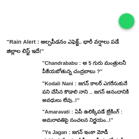
"Rain Alert : అల్పపీడనం ఎఫెక్ట్.. భారీ వర్షాలు పడే
జిల్లాల లిస్ట్ ఇదే!"
"Chandrababu : ఆ 5 గురు మంత్రులనీ
పీకేయబోతున్న చంద్రబాబు ?"
"Kodali Nani : జగన్ కాలర్ ఎగరేసుకునే
పని చేసిన కొడాలి నాని .. జగన్ ఆనందానికి
అవధులు లేవు..!"
"Amaravati : ఏపీ ఉలిక్కిపడే బ్రేకింగ్ :
అమరావతిపై సంచలన నిర్ణయం..!"
"Ys Jagan : జగన్ ఇంకా మోడీ