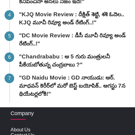
కనిపించినా అసలు నిజం ఇదే!"
"KJQ Movie Review : దీక్షిత్ శెట్టి, శశి ఓదెల..
KJQ మూవీ రివ్యూ అండ్ రేటింగ్‌..!"
"DC Movie Review : డీసీ మూవీ రివ్యూ అండ్
రేటింగ్‌..!"
"Chandrababu : ఆ 5 గురు మంత్రులనీ
పీకేయబోతున్న చంద్రబాబు ?"
"GD Naidu Movie : GD నాయుడు: ఆర్.
మాధవన్‌ కెరీర్‌లో మరో బెస్ట్ బయోపిక్.. ఆగస్టు 7న
థియేటర్లలోకి!"
Company
About Us