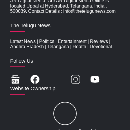
AR Digital Media. Our AR Digital Media Office is
located Uppal at Hyderabad, Telangana, India ,
500039, Contact Details : info@thetelugunews.com
The Telugu News
Latest News
|
Politics
|
Entertainment
|
Reviews
|
Andhra Pradesh
|
Telangana
|
Health
|
Devotional
Follow Us
Website Ownership