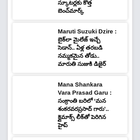
స్కూటర్లకు కొత్త
బెంచ్‌మార్క్
Maruti Suzuki Dzire :
బైక్‌లా మైలేజ్ ఇచ్చే
సెడాన్.. ఏళ్ల తరబడి
నమ్మకమైన తోడు..
మారుతి సుజుకి డిజైర్
Mana Shankara
Vara Prasad Garu :
సంక్రాంతి బరిలో ‘మన
శంకరవరప్రసాద్ గారు’..
క్లైమాక్స్ లీక్‌తో పెరిగిన
హైప్