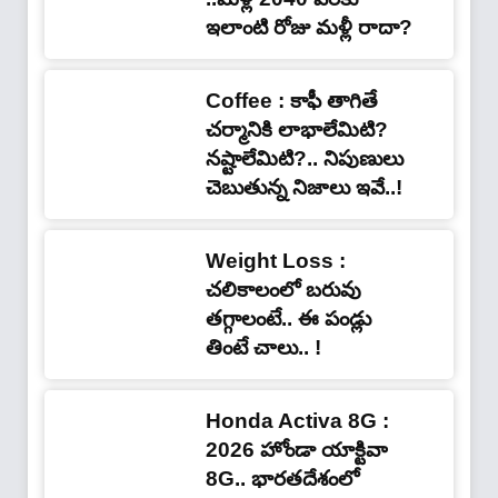
ఇలాంటి రోజు మళ్లీ రాదా?
Coffee : కాఫీ తాగితే
చర్మానికి లాభాలేమిటి?
నష్టాలేమిటి?.. నిపుణులు
చెబుతున్న నిజాలు ఇవే..!
Weight Loss :
చలికాలంలో బరువు
తగ్గాలంటే.. ఈ పండ్లు
తింటే చాలు.. !
Honda Activa 8G :
2026 హోండా యాక్టివా
8G.. భారతదేశంలో