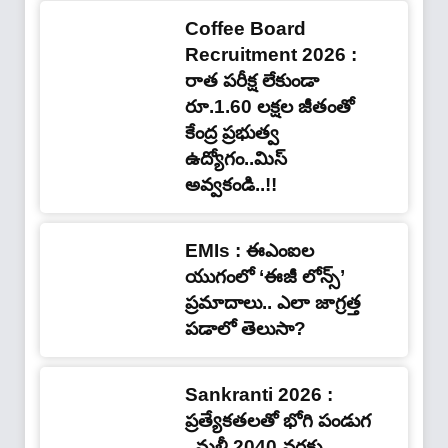
Coffee Board
Recruitment 2026 :
రాత పరీక్ష లేకుండా
రూ.1.60 లక్షల జీతంతో
కేంద్ర ప్రభుత్వ
ఉద్యోగం..మిస్
అవ్వకండి..!!
EMIs : ఈఎంఐల
యుగంలో ‘ఈజీ లోన్స్’
ప్రమాదాలు.. ఎలా జాగ్రత్త
పడాలో తెలుసా?
Sankranti 2026 :
ప్రత్యేకతలతో భోగి పండుగ
..మళ్లీ 2040 వరకు