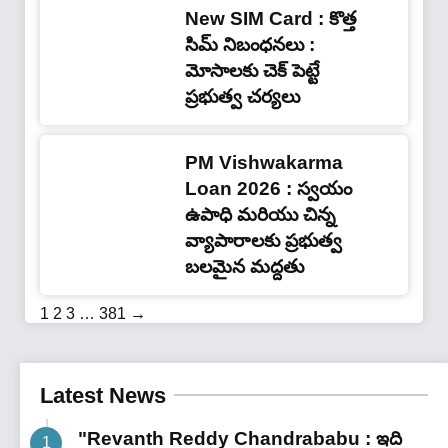
New SIM Card : కొత్త
సిమ్ నిబంధనలు :
మోసాలకు చెక్ పెట్టే
ప్రభుత్వ చర్యలు
PM Vishwakarma
Loan 2026 : స్వయం
ఉపాధి మరియు చిన్న
వ్యాపారాలకు ప్రభుత్వ
బలమైన మద్దతు
1
2
3
…
381
→
Latest News
"Revanth Reddy Chandrababu : ఇది