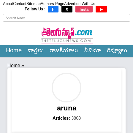
About
Contact
Sitemap
Authors Page
Advertise With Us
×
Follow Us :
F
X
Insta
▶
Home
వార్త‌లు
రాజ‌కీయాలు
సినిమా
రివ్యూలు
Home
»
aruna
Articles:
3808