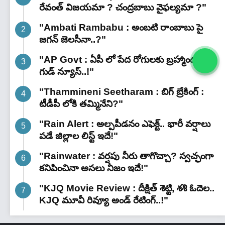
రేవంత్ విజయమా ? చంద్రబాబు వైఫల్యమా ?"
"Ambati Rambabu : అంబటి రాంబాబు పై
జగన్ జెలసీనా..?"
"AP Govt : ఏపీ లో పేద రోగులకు బ్రహ్మాండమైన
గుడ్ న్యూస్..!"
"Thammineni Seetharam : బిగ్ బ్రేకింగ్ :
టీడీపీ లోకి తమ్మినేని?"
"Rain Alert : అల్పపీడనం ఎఫెక్ట్.. భారీ వర్షాలు
పడే జిల్లాల లిస్ట్ ఇదే!"
"Rainwater : వర్షపు నీరు తాగొచ్చా? స్వచ్ఛంగా
కనిపించినా అసలు నిజం ఇదే!"
"KJQ Movie Review : దీక్షిత్ శెట్టి, శశి ఓదెల..
KJQ మూవీ రివ్యూ అండ్ రేటింగ్‌..!"