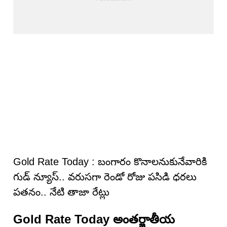
Gold Rate Today : బంగారం కొనాలనుకునేవారికి
గుడ్ న్యూస్.. వరుసగా రెండో రోజు పసిడి ధరలు
పతనం.. నేటి తాజా రేట్లు
Gold Rate Today అంతర్జాతీయ