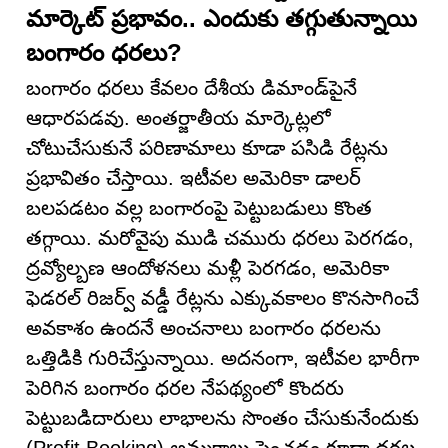
మార్కెట్ ప్రభావం.. ఎందుకు తగ్గుతున్నాయి
బంగారం ధరలు?
బంగారం ధరలు కేవలం దేశీయ డిమాండ్‌పైనే
ఆధారపడవు. అంతర్జాతీయ మార్కెట్లలో
చోటుచేసుకునే పరిణామాలు కూడా పసిడి రేట్లను
ప్రభావితం చేస్తాయి. ఇటీవల అమెరికా డాలర్
బలపడటం వల్ల బంగారంపై పెట్టుబడులు కొంత
తగ్గాయి. మరోవైపు ముడి చమురు ధరలు పెరగడం,
ద్రవ్యోల్బణ ఆందోళనలు మళ్లీ పెరగడం, అమెరికా
ఫెడరల్ రిజర్వ్ వడ్డీ రేట్లను ఎక్కువకాలం కొనసాగించే
అవకాశం ఉందనే అంచనాలు బంగారం ధరలను
ఒత్తిడికి గురిచేస్తున్నాయి. అదనంగా, ఇటీవల భారీగా
పెరిగిన బంగారం ధరల నేపథ్యంలో కొందరు
పెట్టుబడిదారులు లాభాలను సొంతం చేసుకునేందుకు