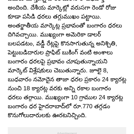
అందింది. దేశీయ మార్కెట్లో వరుసగా రెండో రోజు
కూడా పసిడి ధరలు తగ్గుముఖం పట్టాయి.
అంతర్జాతీయ మార్కెట్ల ప్రభావంతో బంగారం ధరలు
దిగివచ్చాయి. ముఖ్యంగా అమెరికా డాలర్
బలపడటం, వడ్డీ రేట్లపై కొనసాగుతున్న అనిశ్చితి,
పెట్టుబడిదారుల ప్రాఫిట్ బుకింగ్ వంటి అంశాలు
బంగారం ధరలపై ప్రభావం చూపుతున్నాయని
మార్కెట్ విశ్లేషకులు చెబుతున్నారు. జూలై 8,
బుధవారం నమోదైన తాజా ధరల ప్రకారం 24 క్యారట్ల
నుంచి 18 క్యారట్ల వరకు అన్ని రకాల బంగారం
ధరలు తగ్గాయి. ముఖ్యంగా 10 గ్రాముల 24 క్యారట్ల
బంగారం ధర హైదరాబాద్‌లో రూ.770 తగ్గడం
కొనుగోలుదారులకు ఊరటనిచ్చింది.