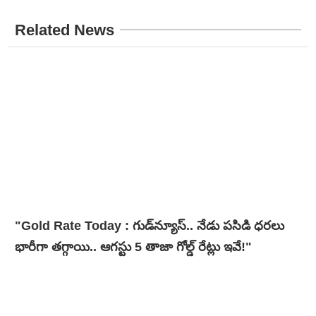
Related News
"Gold Rate Today : గుడ్‌న్యూస్‌.. నేడు పసిడి ధరలు
భారీగా తగ్గాయి.. ఆగస్టు 5 తాజా గోల్డ్ రేట్లు ఇవే!"