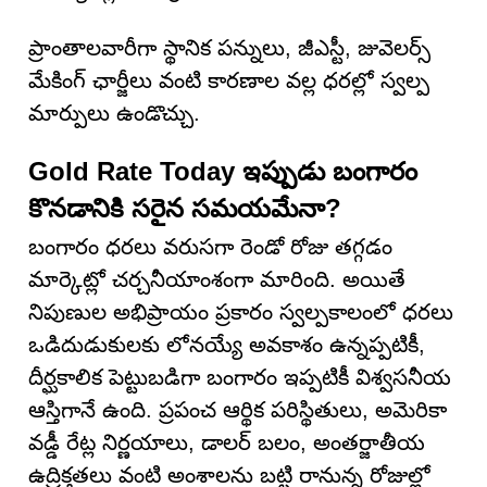
ప్రాంతాలవారీగా స్థానిక పన్నులు, జీఎస్టీ, జువెలర్స్
మేకింగ్ ఛార్జీలు వంటి కారణాల వల్ల ధరల్లో స్వల్ప
మార్పులు ఉండొచ్చు.
Gold Rate Today ఇప్పుడు బంగారం
కొనడానికి సరైన సమయమేనా?
బంగారం ధరలు వరుసగా రెండో రోజు తగ్గడం
మార్కెట్లో చర్చనీయాంశంగా మారింది. అయితే
నిపుణుల అభిప్రాయం ప్రకారం స్వల్పకాలంలో ధరలు
ఒడిదుడుకులకు లోనయ్యే అవకాశం ఉన్నప్పటికీ,
దీర్ఘకాలిక పెట్టుబడిగా బంగారం ఇప్పటికీ విశ్వసనీయ
ఆస్తిగానే ఉంది. ప్రపంచ ఆర్థిక పరిస్థితులు, అమెరికా
వడ్డీ రేట్ల నిర్ణయాలు, డాలర్ బలం, అంతర్జాతీయ
ఉద్రిక్తతలు వంటి అంశాలను బట్టి రానున్న రోజుల్లో