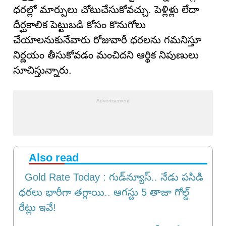
ధరల్లో మార్పులు చోటుచేసుకోవచ్చు. పెళ్లిళ్లు లేదా
దీర్ఘకాలిక పెట్టుబడి కోసం కొనుగోలు
చేయాలనుకునేవారు రోజువారీ ధరలను గమనిస్తూ
నిర్ణయం తీసుకోవడం మంచిదని ఆర్థిక నిపుణులు
సూచిస్తున్నారు.
Also read
Gold Rate Today : గుడ్‌న్యూస్‌.. నేడు పసిడి
ధరలు భారీగా తగ్గాయి.. ఆగస్టు 5 తాజా గోల్డ్
రేట్లు ఇవే!