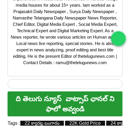
media houses for about 15+ years. Iam worked as a
Prajasakti Daily Newspaper , Surya Daily Newspaper ,
Namasthe Telangana Daily Newspaper News Reporter,
Chief Editor, Digital Media Expert , Social Media Expert,
Technical Expert and Digital Marketing Expert. As a
News reporter, he wrote various articles on Human angle,
Local news live reporting, special stories. He is also
expert in news analyzing, proof editing and best title
editing. He is the present Editor of thetelugunews.com |
Contact Details : ramu@thetelugunews.com
ది తెలుగు న్యూస్
వాట్సాప్ ఛానల్ ని
ఫాలో అవ్వండి
Tags :
22 క్యారట్ల బంగారం
22K Gold Price
24 క్యారట్