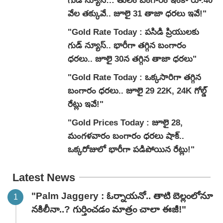
గుడ్ న్యూస్… తులం బంగారం ఇంకా రూ.40
వేల తక్కువే.. జూలై 31 తాజా ధరలు ఇవే!"
"Gold Rate Today : పసిడి ప్రియులకు
గుడ్ న్యూస్.. భారీగా తగ్గిన బంగారం
ధరలు.. జూలై 30న తగ్గిన తాజా ధరలు"
"Gold Rate Today : ఒక్కసారిగా తగ్గిన
బంగారం ధరలు.. జూలై 29 22K, 24K గోల్డ్
రేట్లు ఇవే!"
"Gold Prices Today : జూలై 28,
మంగళవారం బంగారం ధరలు షాక్..
ఒక్కరోజులో భారీగా పడిపోయిన రేట్లు!"
Latest News
"Palm Jaggery : ఓర్నాయనో.. తాటి బెల్లంలోనూ
నకిలీనా..? గుర్తించడం మాత్రం చాలా ఈజీ!"