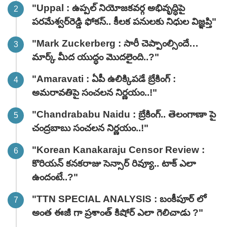
"Uppal : ఉప్పల్ నియోజకవర్గ అభివృద్ధిపై
పరమేశ్వర్‌రెడ్డి ఫోకస్.. కీలక పనులకు నిధుల విజ్ఞప్తి"
"Mark Zuckerberg : సారీ చెప్పాంల్సిందే…
మార్క్ మీద యుద్ధం మొదలైంది..?"
"Amaravati : ఏపీ ఉలిక్కిపడే బ్రేకింగ్ :
అమరావతిపై సంచలన నిర్ణయం..!"
"Chandrababu Naidu : బ్రేకింగ్.. తెలంగాణా పై
చంద్రబాబు సంచలన నిర్ణయం..!"
"Korean Kanakaraju Censor Review :
కొరియన్ కనకరాజు సెన్సార్ రివ్యూ.. టాక్ ఎలా
ఉందంటే..?"
"TTN SPECIAL ANALYSIS : బంకీపూర్ లో
అంత ఈజీ గా ప్రశాంత్ కిషోర్ ఎలా గెలిచాడు ?"