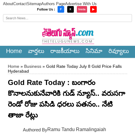
About
Contact
Sitemap
Authors Page
Advertise With Us
×
Follow Us :
F
X
Insta
▶
Home
వార్త‌లు
రాజ‌కీయాలు
సినిమా
రివ్యూలు
Home
»
Business
» Gold Rate Today July 8 Gold Price Falls
Hyderabad
Gold Rate Today : బంగారం
కొనాలనుకునేవారికి గుడ్ న్యూస్.. వరుసగా
రెండో రోజు పసిడి ధరలు పతనం.. నేటి
తాజా రేట్లు
Ramu Tandu Ramalingaiah
Authored By