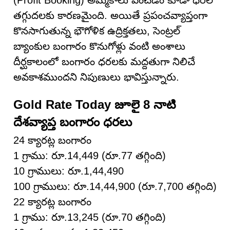
(Profit Booking) అమ్మకాలు పెంచడం కూడా ధరల
తగ్గుదలకు కారణమైంది. అయితే ప్రపంచవ్యాప్తంగా
కొనసాగుతున్న భౌగోళిక ఉద్రిక్తతలు, సెంట్రల్
బ్యాంకుల బంగారం కొనుగోళ్లు వంటి అంశాలు
దీర్ఘకాలంలో బంగారం ధరలకు మద్దతుగా నిలిచే
అవకాశముందని నిపుణులు భావిస్తున్నారు.
Gold Rate Today జూలై 8 నాటి
దేశవ్యాప్త బంగారం ధరలు
24 క్యారట్ల బంగారం
1 గ్రాము: రూ.14,449 (రూ.77 తగ్గింది)
10 గ్రాములు: రూ.1,44,490
100 గ్రాములు: రూ.14,44,900 (రూ.7,700 తగ్గింది)
22 క్యారట్ల బంగారం
1 గ్రాము: రూ.13,245 (రూ.70 తగ్గింది)