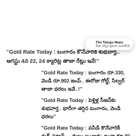
The Telugu News
మీకు నచ్చిన సైటుగా ఎంచుకోండి
"Gold Rate Today : బంగారం కొనేవారికి శుభవార్త..
ఆగస్టు 4న 22, 24 క్యారెట్ల తాజా రేట్లు ఇవే!"
"Gold Rate Today : బంగారం రూ.330,
వెండి రూ.902 జంప్.. ఈరోజు గోల్డ్, సిల్వర్
తాజా ధరలు ఇవే..!"
"Gold Rate Today : పెళ్లిళ్ల సీజన్‌కు
శుభవార్త.. భారీగా తగ్గిన బంగారం, వెండి
ధరలు"
"Gold Rate Today : ప‌సిడి కొనేవారికి