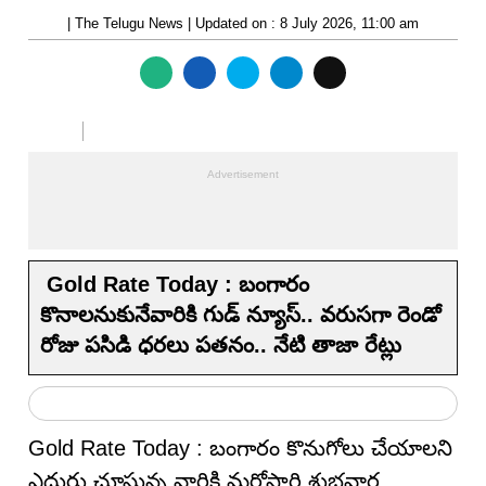
| The Telugu News | Updated on : 8 July 2026, 11:00 am
Gold Rate Today : బంగారం
కొనాలనుకునేవారికి గుడ్ న్యూస్.. వరుసగా రెండో
రోజు పసిడి ధరలు పతనం.. నేటి తాజా రేట్లు
Gold Rate Today : బంగారం కొనుగోలు చేయాలని
ఎదురు చూస్తున్న వారికి మరోసారి శుభవార్త