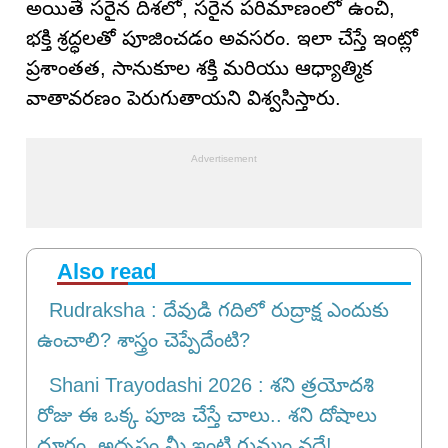
అయితే సరైన దిశలో, సరైన పరిమాణంలో ఉంచి,
భక్తి శ్రద్ధలతో పూజించడం అవసరం. ఇలా చేస్తే ఇంట్లో
ప్రశాంతత, సానుకూల శక్తి మరియు ఆధ్యాత్మిక
వాతావరణం పెరుగుతాయని విశ్వసిస్తారు.
Also read
Rudraksha : దేవుడి గదిలో రుద్రాక్ష ఎందుకు
ఉంచాలి? శాస్త్రం చెప్పేదేంటి?
Shani Trayodashi 2026 : శని త్రయోదశి
రోజు ఈ ఒక్క పూజ చేస్తే చాలు.. శని దోషాలు
దూరం, అదృష్టం మీ ఇంటి గుమ్మం వద్దే!