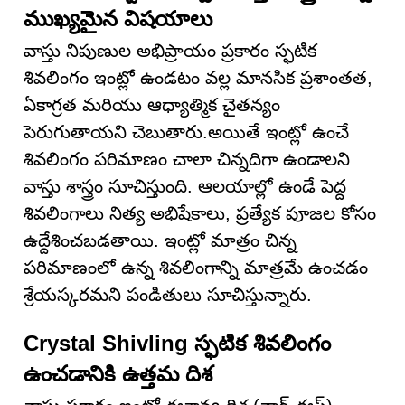
ముఖ్యమైన విషయాలు
వాస్తు నిపుణుల అభిప్రాయం ప్రకారం స్ఫటిక
శివలింగం ఇంట్లో ఉండటం వల్ల మానసిక ప్రశాంతత,
ఏకాగ్రత మరియు ఆధ్యాత్మిక చైతన్యం
పెరుగుతాయని చెబుతారు.అయితే ఇంట్లో ఉంచే
శివలింగం పరిమాణం చాలా చిన్నదిగా ఉండాలని
వాస్తు శాస్త్రం సూచిస్తుంది. ఆలయాల్లో ఉండే పెద్ద
శివలింగాలు నిత్య అభిషేకాలు, ప్రత్యేక పూజల కోసం
ఉద్దేశించబడతాయి. ఇంట్లో మాత్రం చిన్న
పరిమాణంలో ఉన్న శివలింగాన్ని మాత్రమే ఉంచడం
శ్రేయస్కరమని పండితులు సూచిస్తున్నారు.
Crystal Shivling స్ఫటిక శివలింగం
ఉంచడానికి ఉత్తమ దిశ