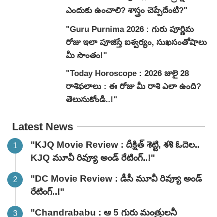
ఎందుకు ఉంచాలి? శాస్త్రం చెప్పేదేంటి?"
"Guru Purnima 2026 : గురు పూర్ణిమ
రోజు ఇలా పూజిస్తే ఐశ్వర్యం, సుఖసంతోషాలు
మీ సొంతం!"
"Today Horoscope : 2026 జులై 28
రాశిఫలాలు : ఈ రోజు మీ రాశి ఎలా ఉంది?
తెలుసుకోండి..!"
Latest News
"KJQ Movie Review : దీక్షిత్ శెట్టి, శశి ఓదెల..
KJQ మూవీ రివ్యూ అండ్ రేటింగ్‌..!"
"DC Movie Review : డీసీ మూవీ రివ్యూ అండ్
రేటింగ్‌..!"
"Chandrababu : ఆ 5 గురు మంత్రులనీ