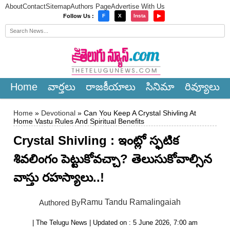
About
Contact
Sitemap
Authors Page
Advertise With Us
×
Follow Us :
F
X
Insta
▶
Home
వార్త‌లు
రాజ‌కీయాలు
సినిమా
రివ్యూలు
Home
»
Devotional
» Can You Keep A Crystal Shivling At
Home Vastu Rules And Spiritual Benefits
Crystal Shivling : ఇంట్లో స్ఫటిక
శివలింగం పెట్టుకోవచ్చా? తెలుసుకోవాల్సిన
వాస్తు రహస్యాలు..!
Ramu Tandu Ramalingaiah
Authored By
| The Telugu News | Updated on : 5 June 2026, 7:00 am