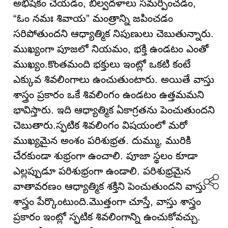
అభిషేకం చేయడం, బిల్వదళాలు సమర్పించడం,
“ఓం నమః శివాయ” మంత్రాన్ని జపించడం
సరిపోతుందని ఆధ్యాత్మిక నిపుణులు చెబుతున్నారు.
ముఖ్యంగా పూజలో నియమం, భక్తి ఉండటం ఎంతో
ముఖ్యం.కొంతమంది భక్తులు ఇంట్లో ఒకటి కంటే
ఎక్కువ శివలింగాలు ఉంచుతుంటారు. అయితే వాస్తు
శాస్త్రం ప్రకారం ఒకే శివలింగం ఉండటం ఉత్తమమని
భావిస్తారు. ఇది ఆధ్యాత్మిక ఏకాగ్రతను పెంచుతుందని
చెబుతారు.స్ఫటిక శివలింగం విషయంలో మరో
ముఖ్యమైన అంశం పరిశుభ్రత. దుమ్ము, మురికి
చేరకుండా శుభ్రంగా ఉంచాలి. పూజా స్థలం కూడా
ఎల్లప్పుడూ పరిశుభ్రంగా ఉండాలి. పరిశుభ్రమైన
వాతావరణం ఆధ్యాత్మిక శక్తిని పెంచుతుందని వాస్తు
శాస్త్రం పేర్కొంటుంది.మొత్తంగా చూస్తే, వాస్తు శాస్త్రం
ప్రకారం ఇంట్లో స్ఫటిక శివలింగాన్ని ఉంచుకోవచ్చు.