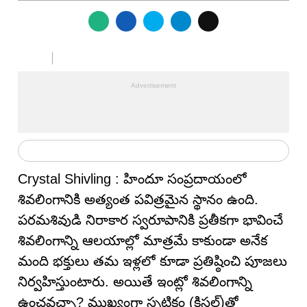
Crystal Shivling : హిందూ సంప్రదాయంలో
శివలింగానికి అత్యంత పవిత్రమైన స్థానం ఉంది.
పరమశివుడి నిరాకార స్వరూపానికి ప్రతీకగా భావించే
శివలింగాన్ని ఆలయాల్లో మాత్రమే కాకుండా అనేక
మంది భక్తులు తమ ఇళ్లలో కూడా ప్రతిష్ఠించి పూజలు
నిర్వహిస్తుంటారు. అయితే ఇంట్లో శివలింగాన్ని
ఉంచవచ్చా? ముఖ్యంగా స్ఫటికం (క్రిస్టల్)తో