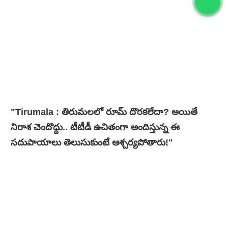
"Tirumala : తిరుమలలో రూమ్ దొరకలేదా? అయితే
నిరాశ చెందొద్దు.. టీటీడీ ఉచితంగా అందిస్తున్న ఈ
సదుపాయాలు తెలుసుకుంటే ఆశ్చర్యపోతారు!"