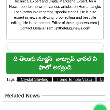
Technical Expert and Digital Marketing Expert. As a
News reporter, he wrote various articles on Human angle,
Local news live reporting, special stories. He is also
expert in news analyzing, proof editing and best title
editing. He is the present Editor of thetelugunews.com |
Contact Details : ramu@thetelugunews.com
ది తెలుగు న్యూస్
వాట్సాప్ ఛానల్ ని
ఫాలో అవ్వండి
Tags :
Crystal Shivling
Home Temple Vastu
Lord 
Related News