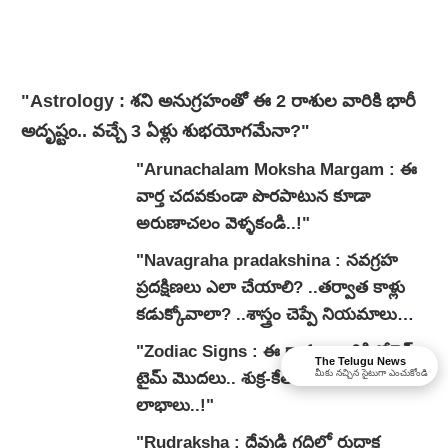
"Astrology : శని అనుగ్రహంతో ఈ 2 రాశుల వారికి భారీ
అదృష్టం.. వచ్చే 3 ఏళ్లు శుభయోగమేనా?"
"Arunachalam Moksha Margam : ఈ
వార్త చదవకుండా పొరపాటున కూడా
అరుణాచలం వెళ్ళకండి..!"
"Navagraha pradakshina : నవగ్రహ
ప్రదక్షిణలు ఎలా చేయాలి? ..తర్వాత కాళ్లు
కడుక్కోవాలా? ..శాస్త్రం చెప్పే నియమాలు
ఇవే..!"
"Zodiac Signs : ఈ రాశుల వారికి గోల్డెన్
The Telugu News
మీకు నచ్చిన సైటుగా ఎంచుకోండి
టైమ్ మొదలు.. శుక్ర-కేతు సంయోగం భారీ
లాభాలు..!"
"Rudraksha : దేవుడి గదిలో రుద్రాక్ష