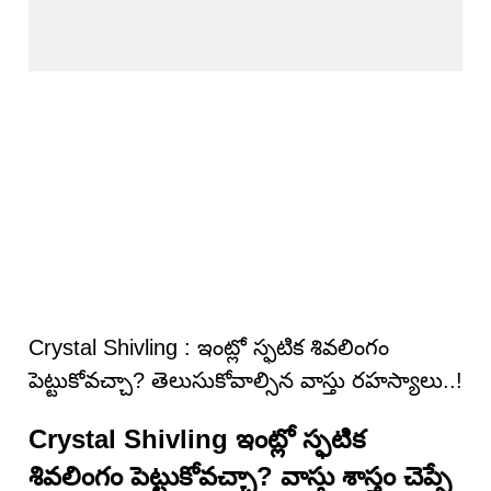
Crystal Shivling : ఇంట్లో స్ఫటిక శివలింగం
పెట్టుకోవచ్చా? తెలుసుకోవాల్సిన వాస్తు రహస్యాలు..!
Crystal Shivling ఇంట్లో స్ఫటిక
శివలింగం పెట్టుకోవచ్చా? వాస్తు శాస్త్రం చెప్పే