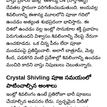
వాస్తు ప్రకారం ఇంట్లో ఈశాన్య దిశ (నార్త్-ఈస్ట్)
దేవతల స్థానంగా పరిగణించబడుతుంది. అందువల్ల
శివలింగాన్ని ఈశాన్య మూలలోని పూజా గదిలో
ఉంచడం అత్యంత శుభప్రదంగా భావిస్తారు. ఈ
దిశలో ఉంచడం వల్ల ఇంట్లో సానుకూల శక్తి ప్రవాహం
పెరుగుతుందని విశ్వాసం.శివలింగాన్ని నేలపై నేరుగా
ఉంచకూడదు. ఒక చిన్న పీఠం లేదా పూజా
మండపంపై ప్రతిష్ఠించాలి. అలాగే బాత్రూమ్, మెట్ల
కింద, పడకగది వంటి ప్రదేశాల్లో శివలింగాన్ని ఉంచడం
మంచిది కాదని వాస్తు నిపుణులు చెబుతున్నారు.
Crystal Shivling పూజ సమయంలో
పాటించాల్సిన అంశాలు
ఇంట్లో శివలింగం ఉంటే ప్రతిరోజూ భారీ పూజలు
చేయాల్సిన అవసరం లేదు. స్వచ్ఛమైన నీటితో