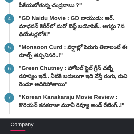
పీకేయబోతున్న చంద్రబాబు ?"
"GD Naidu Movie : GD నాయుడు: ఆర్.
మాధవన్‌ కెరీర్‌లో మరో బెస్ట్ బయోపిక్.. ఆగస్టు 7న
థియేటర్లలోకి!"
"Monsoon Curd : వర్షాల్లో పెరుగు తినాలంటే ఈ
రూల్స్ తప్పనిసరి..!"
"Green Chutney : హోటల్ స్టైల్ గ్రీన్ చట్నీ
రహస్యం ఇదే.. నీటికి బదులుగా ఇది వేస్తే రంగు, రుచి
రెండూ అదిరిపోతాయి"
"Korean Kanakaraju Movie Review :
కొరియన్ కనకరాజు మూవీ రివ్యూ అండ్ రేటింగ్‌..!"
Company