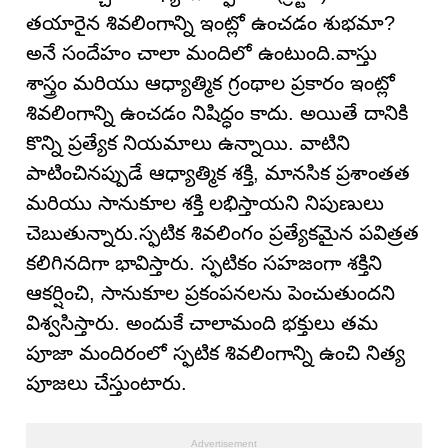
తయారైన శివలింగాన్ని ఇంట్లో ఉంచడం శుభమా?
అనే సందేహం చాలా మందిలో ఉంటుంది.వాస్తు
శాస్త్రం మరియు ఆధ్యాత్మిక గ్రంథాల ప్రకారం ఇంట్లో
శివలింగాన్ని ఉంచడం నిషిద్ధం కాదు. అయితే దానికి
కొన్ని ప్రత్యేక నియమాలు ఉన్నాయి. వాటిని
పాటించినప్పుడే ఆధ్యాత్మిక శక్తి, మానసిక ప్రశాంతత
మరియు సానుకూల శక్తి లభిస్తాయని నిపుణులు
చెబుతున్నారు.స్ఫటిక శివలింగం ప్రత్యేకమైన పవిత్రత
కలిగినదిగా భావిస్తారు. స్ఫటికం సహజంగా శక్తిని
ఆకర్షించి, సానుకూల ప్రకంపనలను పెంచుతుందని
విశ్వసిస్తారు. అందుకే చాలామంది భక్తులు తమ
పూజా మందిరంలో స్ఫటిక శివలింగాన్ని ఉంచి నిత్య
పూజలు చేస్తుంటారు.