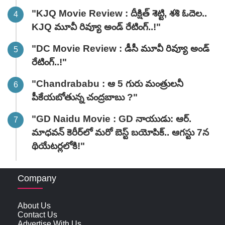
"KJQ Movie Review : దీక్షిత్ శెట్టి, శశి ఓదెల..
KJQ మూవీ రివ్యూ అండ్ రేటింగ్‌..!"
"DC Movie Review : డీసీ మూవీ రివ్యూ అండ్
రేటింగ్‌..!"
"Chandrababu : ఆ 5 గురు మంత్రులనీ
పీకేయబోతున్న చంద్రబాబు ?"
"GD Naidu Movie : GD నాయుడు: ఆర్.
మాధవన్‌ కెరీర్‌లో మరో బెస్ట్ బయోపిక్.. ఆగస్టు 7న
థియేటర్లలోకి!"
Company
About Us
Contact Us
Advertise With Us