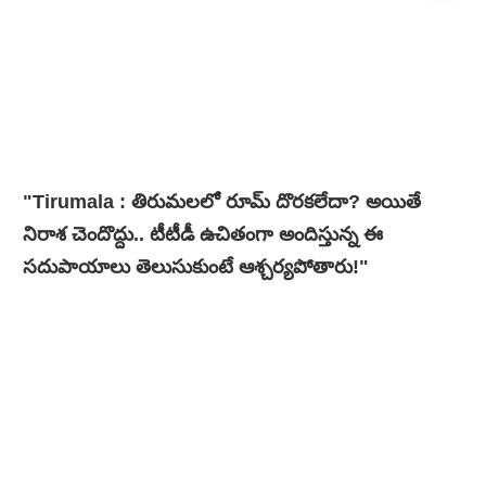
"Tirumala : తిరుమలలో రూమ్ దొరకలేదా? అయితే
నిరాశ చెందొద్దు.. టీటీడీ ఉచితంగా అందిస్తున్న ఈ
సదుపాయాలు తెలుసుకుంటే ఆశ్చర్యపోతారు!"