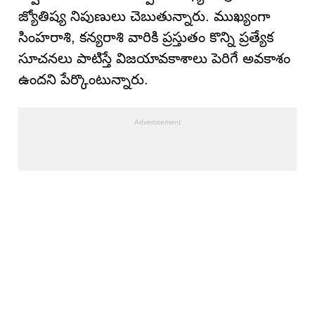
జ్యోతిష్య నిపుణులు చెబుతున్నారు. ముఖ్యంగా
సింహరాశి, కన్యరాశి వారికి ప్రస్తుతం కొన్ని ప్రత్యేక
సూచనలు పాటిస్తే విజయావకాశాలు పెరిగే అవకాశం
ఉందని పేర్కొంటున్నారు.