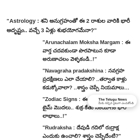
"Astrology : శని అనుగ్రహంతో ఈ 2 రాశుల వారికి భారీ
అదృష్టం.. వచ్చే 3 ఏళ్లు శుభయోగమేనా?"
"Arunachalam Moksha Margam : ఈ
వార్త చదవకుండా పొరపాటున కూడా
అరుణాచలం వెళ్ళకండి..!"
"Navagraha pradakshina : నవగ్రహ
ప్రదక్షిణలు ఎలా చేయాలి? ..తర్వాత కాళ్లు
కడుక్కోవాలా? ..శాస్త్రం చెప్పే నియమాలు
ఇవే..!"
"Zodiac Signs : ఈ రాశుల వారికి గోల్డెన్
The Telugu News
మీకు నచ్చిన సైటుగా ఎంచుకోండి
టైమ్ మొదలు.. శుక్ర-కేతు సంయోగం భారీ
లాభాలు..!"
"Rudraksha : దేవుడి గదిలో రుద్రాక్ష
ఎందుకు ఉంచాలి? శాస్త్రం చెప్పేదేంటి?"