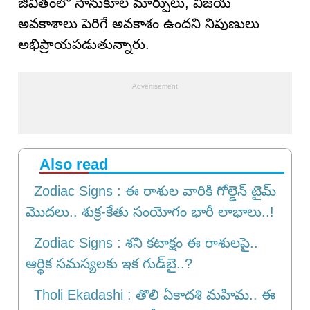
జీవితంలో సానుకూల మార్పులు, విజయ
అవకాశాలు పెరిగే అవకాశం ఉందని నిపుణులు
అభిప్రాయపడుతున్నారు.
Also read
Zodiac Signs : ఈ రాశుల వారికి గోల్డెన్ టైమ్
మొదలు.. శుక్ర-కేతు సంయోగం భారీ లాభాలు..!
Zodiac Signs : శని కటాక్షం ఈ రాశులపై..
ఆర్థిక సమస్యలకు ఇక‌ గుడ్‌బై..?
Tholi Ekadashi : తొలి ఏకాదశి మహిమ.. ఈ