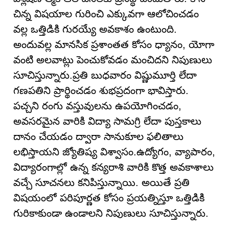
చిన్న విషయాల గురించి ఎక్కువగా ఆలోచించడం
వల్ల ఒత్తిడికి గురయ్యే అవకాశం ఉంటుంది.
అందువల్ల మానసిక ప్రశాంతత కోసం ధ్యానం, యోగా
వంటి అలవాట్లు పెంచుకోవడం మంచిదని నిపుణులు
సూచిస్తున్నారు.ప్రతి బుధవారం విష్ణుమూర్తి లేదా
గణపతిని ప్రార్థించడం శుభప్రదంగా భావిస్తారు.
పచ్చని రంగు వస్తువులను ఉపయోగించడం,
అవసరమైన వారికి విద్యా సామగ్రి లేదా పుస్తకాలు
దానం చేయడం ద్వారా సానుకూల ఫలితాలు
లభిస్తాయని జ్యోతిష్య విశ్వాసం.ఉద్యోగం, వ్యాపారం,
విద్యారంగాల్లో ఉన్న కన్యరాశి వారికి కొత్త అవకాశాలు
వచ్చే సూచనలు కనిపిస్తున్నాయి. అయితే ప్రతి
విషయంలో పరిపూర్ణత కోసం ప్రయత్నిస్తూ ఒత్తిడికి
గురికాకుండా ఉండాలని నిపుణులు సూచిస్తున్నారు.