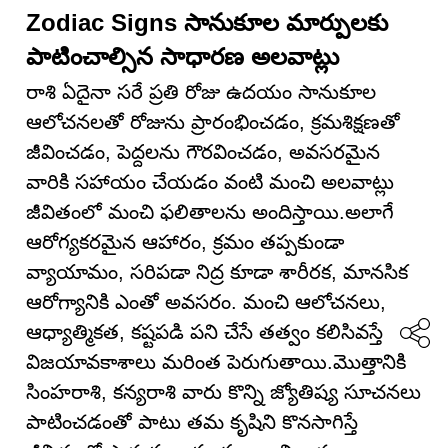
Zodiac Signs సానుకూల మార్పులకు
పాటించాల్సిన సాధారణ అలవాట్లు
రాశి ఏదైనా సరే ప్రతి రోజు ఉదయం సానుకూల
ఆలోచనలతో రోజును ప్రారంభించడం, క్రమశిక్షణతో
జీవించడం, పెద్దలను గౌరవించడం, అవసరమైన
వారికి సహాయం చేయడం వంటి మంచి అలవాట్లు
జీవితంలో మంచి ఫలితాలను అందిస్తాయి.అలాగే
ఆరోగ్యకరమైన ఆహారం, క్రమం తప్పకుండా
వ్యాయామం, సరిపడా నిద్ర కూడా శారీరక, మానసిక
ఆరోగ్యానికి ఎంతో అవసరం. మంచి ఆలోచనలు,
ఆధ్యాత్మికత, కష్టపడి పని చేసే తత్వం కలిసివస్తే
విజయావకాశాలు మరింత పెరుగుతాయి.మొత్తానికి
సింహరాశి, కన్యరాశి వారు కొన్ని జ్యోతిష్య సూచనలు
పాటించడంతో పాటు తమ కృషిని కొనసాగిస్తే