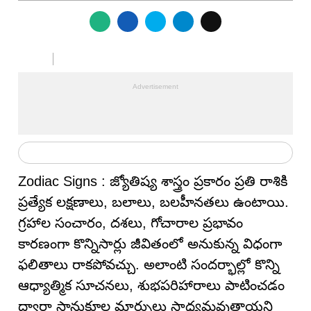
Zodiac Signs : జ్యోతిష్య శాస్త్రం ప్రకారం ప్రతి రాశికి
ప్రత్యేక లక్షణాలు, బలాలు, బలహీనతలు ఉంటాయి.
గ్రహాల సంచారం, దశలు, గోచారాల ప్రభావం
కారణంగా కొన్నిసార్లు జీవితంలో అనుకున్న విధంగా
ఫలితాలు రాకపోవచ్చు. అలాంటి సందర్భాల్లో కొన్ని
ఆధ్యాత్మిక సూచనలు, శుభపరిహారాలు పాటించడం
ద్వారా సానుకూల మార్పులు సాధ్యమవుతాయని