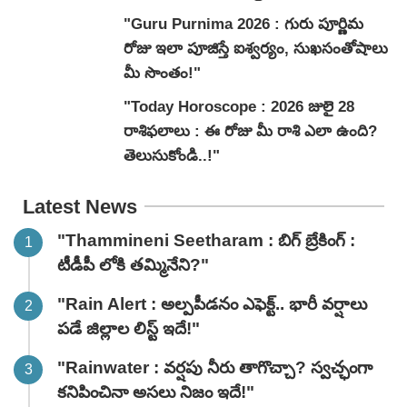
"Guru Purnima 2026 : గురు పూర్ణిమ
రోజు ఇలా పూజిస్తే ఐశ్వర్యం, సుఖసంతోషాలు
మీ సొంతం!"
"Today Horoscope : 2026 జులై 28
రాశిఫలాలు : ఈ రోజు మీ రాశి ఎలా ఉంది?
తెలుసుకోండి..!"
Latest News
"Thammineni Seetharam : బిగ్ బ్రేకింగ్ :
టీడీపీ లోకి తమ్మినేని?"
"Rain Alert : అల్పపీడనం ఎఫెక్ట్.. భారీ వర్షాలు
పడే జిల్లాల లిస్ట్ ఇదే!"
"Rainwater : వర్షపు నీరు తాగొచ్చా? స్వచ్ఛంగా
కనిపించినా అసలు నిజం ఇదే!"