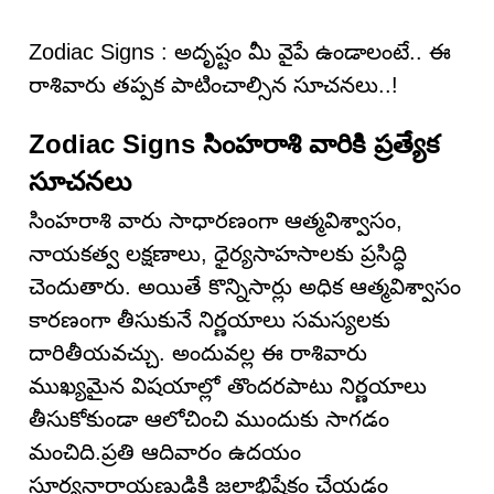
Zodiac Signs : అదృష్టం మీ వైపే ఉండాలంటే.. ఈ
రాశివారు తప్పక పాటించాల్సిన సూచనలు..!
Zodiac Signs సింహరాశి వారికి ప్రత్యేక
సూచనలు
సింహరాశి వారు సాధారణంగా ఆత్మవిశ్వాసం,
నాయకత్వ లక్షణాలు, ధైర్యసాహసాలకు ప్రసిద్ధి
చెందుతారు. అయితే కొన్నిసార్లు అధిక ఆత్మవిశ్వాసం
కారణంగా తీసుకునే నిర్ణయాలు సమస్యలకు
దారితీయవచ్చు. అందువల్ల ఈ రాశివారు
ముఖ్యమైన విషయాల్లో తొందరపాటు నిర్ణయాలు
తీసుకోకుండా ఆలోచించి ముందుకు సాగడం
మంచిది.ప్రతి ఆదివారం ఉదయం
సూర్యనారాయణుడికి జలాభిషేకం చేయడం