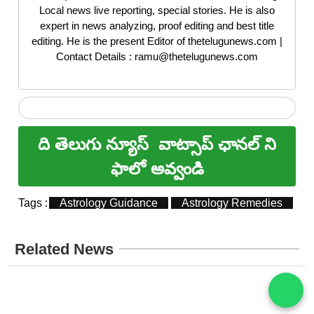
Local news live reporting, special stories. He is also
expert in news analyzing, proof editing and best title
editing. He is the present Editor of thetelugunews.com |
Contact Details : ramu@thetelugunews.com
ది తెలుగు న్యూస్
వాట్సాప్ ఛానల్ ని
ఫాలో అవ్వండి
Tags :
Astrology Guidance
Astrology Remedies
H
Related News