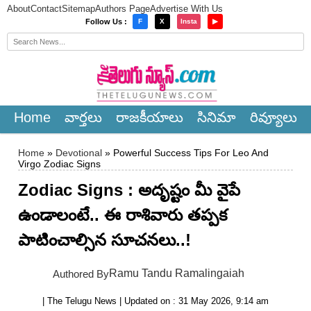
About
Contact
Sitemap
Authors Page
Advertise With Us
×
Follow Us :
F
X
Insta
▶
Home
వార్త‌లు
రాజ‌కీయాలు
సినిమా
రివ్యూలు
Home
»
Devotional
» Powerful Success Tips For Leo And
Virgo Zodiac Signs
Zodiac Signs : అదృష్టం మీ వైపే
ఉండాలంటే.. ఈ రాశివారు తప్పక
పాటించాల్సిన సూచనలు..!
Ramu Tandu Ramalingaiah
Authored By
| The Telugu News | Updated on : 31 May 2026, 9:14 am