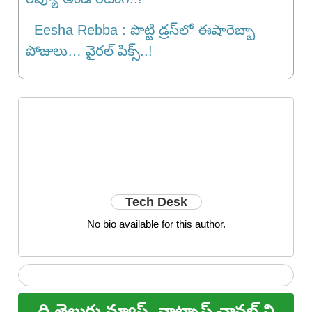
Eesha Rebba : పొట్టి డ్ర‌స్‌లో ఈషారెబ్బా
పోజులు… వైర‌ల్ పిక్స్‌..!
Tech Desk
No bio available for this author.
ది తెలుగు న్యూస్
వాట్సాప్ ఛానల్ ని