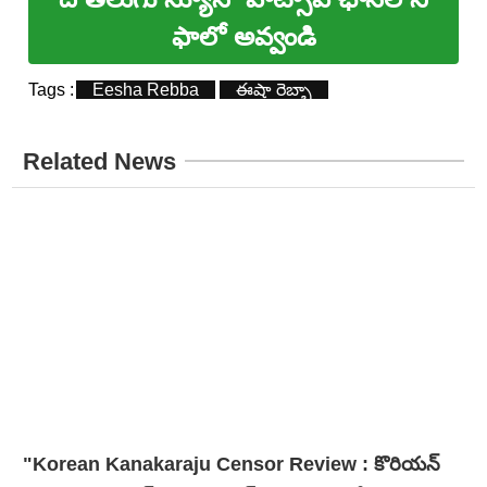
ఫాలో అవ్వండి
Tags :
Eesha Rebba
ఈషా రెబ్బా
Related News
"Korean Kanakaraju Censor Review : కొరియన్