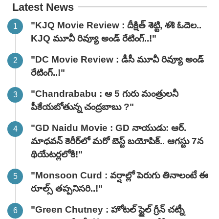
Latest News
"KJQ Movie Review : దీక్షిత్ శెట్టి, శశి ఓదెల..
KJQ మూవీ రివ్యూ అండ్ రేటింగ్‌..!"
"DC Movie Review : డీసీ మూవీ రివ్యూ అండ్
రేటింగ్‌..!"
"Chandrababu : ఆ 5 గురు మంత్రులనీ
పీకేయబోతున్న చంద్రబాబు ?"
"GD Naidu Movie : GD నాయుడు: ఆర్.
మాధవన్‌ కెరీర్‌లో మరో బెస్ట్ బయోపిక్.. ఆగస్టు 7న
థియేటర్లలోకి!"
"Monsoon Curd : వర్షాల్లో పెరుగు తినాలంటే ఈ
రూల్స్ తప్పనిసరి..!"
"Green Chutney : హోటల్ స్టైల్ గ్రీన్ చట్నీ