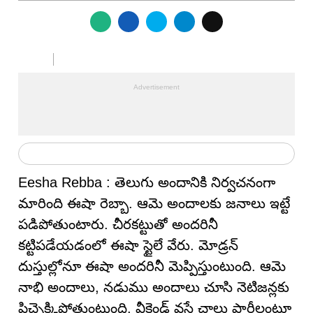
Eesha Rebba : తెలుగు అందానికి నిర్వచనంగా
మారింది ఈషా రెబ్బా. ఆమె అందాలకు జనాలు ఇట్టే
పడిపోతుంటారు. చీరకట్టుతో అందరినీ
కట్టిపడేయడంలో ఈషా స్టైలే వేరు. మోడ్రన్
దుస్తుల్లోనూ ఈషా అందరినీ మెప్పిస్తుంటుంది. ఆమె
నాభి అందాలు, నడుము అందాలు చూసి నెటిజన్లకు
పిచ్చెక్కిపోతుంటుంది. వీకెండ్ వస్తే చాలు పార్టీలంటూ