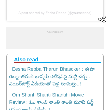
A post shared by Eesha Rebba (@yourseesha)
Also read
Eesha Rebba Tharun Bhascker : ఈషా
రెబ్బా-తరుణ్ భాస్కర్ రిలేషన్‌పై మళ్లీ చర్చ..
ఎయిర్‌పోర్ట్ వీడియోతో పెళ్లి రూమ‌ర్లు..!
Om Shanti Shanti Shantihi Movie
Review : ఓం శాంతి శాంతి శాంతి మూవీ ఫ‌స్ట్
రివ్యూ అండ్ రేటింగ్‌..!