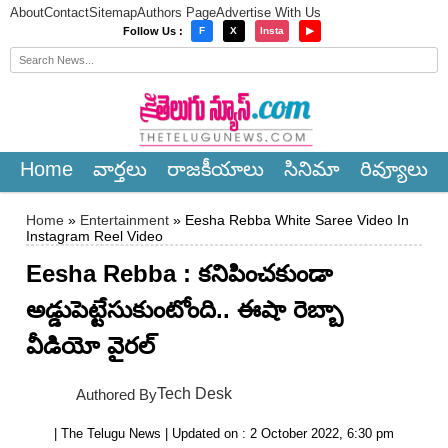
About
Contact
Sitemap
Authors Page
Advertise With Us
×
Follow Us :
F
X
Insta
▶
Home
వార్త‌లు
రాజ‌కీయాలు
సినిమా
రివ్యూలు
Home
»
Entertainment
» Eesha Rebba White Saree Video In
Instagram Reel Video
Eesha Rebba : కనిపించకుండా
అడ్డుపెట్టేసుకుంటోంది.. ఈషా రెబ్బా
వీడియో వైరల్
Tech Desk
Authored By
| The Telugu News | Updated on : 2 October 2022, 6:30 pm