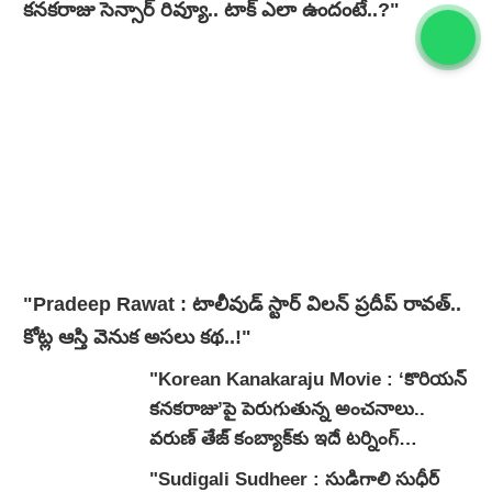
కనకరాజు సెన్సార్ రివ్యూ.. టాక్ ఎలా ఉందంటే..?"
"Pradeep Rawat : టాలీవుడ్ స్టార్ విలన్ ప్రదీప్ రావత్..
కోట్ల ఆస్తి వెనుక అసలు కథ..!"
"Korean Kanakaraju Movie : ‘కొరియన్
కనకరాజు’పై పెరుగుతున్న అంచనాలు..
వరుణ్ తేజ్ కంబ్యాక్‌కు ఇదే టర్నింగ్
పాయింట్ అవుతుందా?"
"Sudigali Sudheer : సుడిగాలి సుధీర్