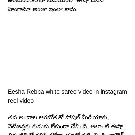
ఉంటుంది.కరోనా సమయంలో ఈషా చేసిన
హంగామా అంతా ఇంతా కాదు.
Eesha Rebba white saree video in instagram
reel video
తన అందాల ఆరబోతతో సోషల్ మీడియాకు,
నెటిజన్లకు కునుకు లేకుండా చేసింది. అలాంటి ఈషా..