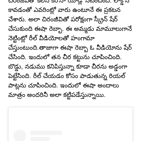
చిరంజీవితో కలిసి కరోనా యాడ్లో నటించింది. లాక్డౌన్
కావడంతో ఎవరింట్లో వారు ఉంటూనే ఈ ప్రకటన
చేశారు. అలా చిరంజీవితో పరోక్షంగా స్క్రీన్ షేర్
చేసుకుంది ఈషా రెబ్బా. ఈ అమ్మడు మామూలుగానే
నెట్టింట్లో రీల్ వీడియోలతో హంగామా
చేస్తుంటుంది.తాజాగా ఈషా రెబ్బా ఓ వీడియోను షేర్
చేసింది. ఇందులో తన చీర కట్టును చూపించింది.
బొడ్డు, నడుము కనిపిస్తున్నా కూడా చీరను అడ్డంగా
పెట్టేసింది. రీల్ చేయడం కోసం పాడుతున్న రియల్
పాట్లను చూపించింది. ఇందులో ఈషా అందాలు
మాత్రం అందరినీ అలా కట్టిపడేస్తున్నాయి.