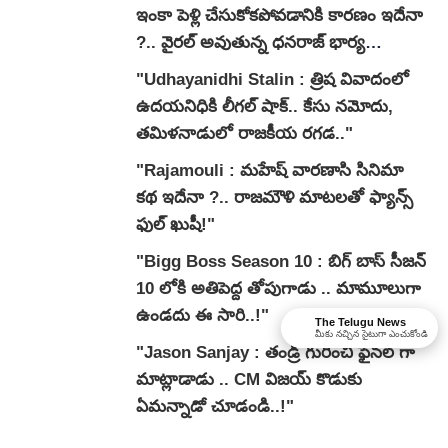
ఇంకా పెళ్లి చేసుకోకపోవడానికి కారణం ఇదేనా
?.. వైరల్ అవుతున్న ధనరాజ్ భార్య
వ్యాఖ్యలు.."
"Udhayanidhi Stalin : త్రిష వివాదంలో
ఉదయనిధికి లీగల్ షాక్.. కేసు నమోదు,
తమిళనాడులో రాజకీయ రగడ.."
"Rajamouli : మహేష్ వారణాసి సినిమా
కథ ఇదేనా ?.. రాజమౌళి మాటలతో ఫ్యాన్స్
ఫుల్ ఖుషీ!"
"Bigg Boss Season 10 : బిగ్ బాస్ సీజన్
10 లోకి అతిపెద్ద తోపుగాడు .. మామూలుగా
ఉండదు ఈ సారి..!"
The Telugu News
మీకు నచ్చిన సైటుగా ఎంచుకోండి
"Jason Sanjay : తండ్రి గురించి ఫైనల్ గా
మాట్లాడాడు .. CM విజయ్ కొడుకు
ఏమన్నాడో చూడండి..!"