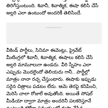
తిరిగేస్తుంటుంది. శివానీ, శివాత్మిక, ఈషా కలిసి చేసే
అల్లరి ఎలా ఉంటుందో అందరికీ తెలిసిందే.
వీకెండ్ పార్టీలు, సినిమా ఈవెంట్లు, ప్రైవేట్
మీటింగ్లలో శివానీ, శివాత్మిక, ఈషాలు కలిసి చేసే
అల్లరి మామూలుగా ఉండదు. వీరి స్నేహం ఎలా
ఎప్పుడు మొదలైందో తెలియదు గానీ.. పార్టీల్లో
మాత్రం నానా రచ్చ చేస్తుంటారు. ఈషాకు ఇప్పుడు
సరైన చిత్రాలు పడటం లేదు. ఆమె తెరపై కనిపించి,
మెరిసి చాలా రోజులే అవుతోంది. అయితే సోషల్
మీడియా ద్వారా మాత్రం అందరినీ పలకరిస్తూనే