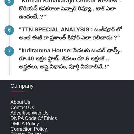
"Korean Kanakaraju Censor Review :
కొరియన్ కనకరాజు సెన్సార్ రివ్యూ.. టాక్ ఎలా
ఉందంటే..?"
"TTN SPECIAL ANALYSIS : బంకీపూర్ లో
అంత ఈజీ గా ప్రశాంత్ కిషోర్ ఎలా గెలిచాడు ?"
"Indiramma House: పేదలకు బంపర్ ఛాన్స్..
రూ.40 లక్షల ఫ్లాట్.. కేవలం రూ.6 లక్షలకే ..
అర్హతలు, అప్లై విధానం, పూర్తి వివరాలివే..!"
Company
About Us
Contact Us
Advertise With Us
DNPA Code Of Ethics
DMCA Policy
Correction Policy