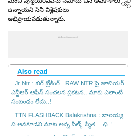
మంచి వ్యూయర్‌షిప్‌ను నమోదు చేసే అవకాశాలు
ఉన్నాయని సినీ విశ్లేషకులు
అభిప్రాయపడుతున్నారు.
Also read
Jr Ntr : బిగ్ బ్రేకింగ్.. RAW NTR పై జూనియర్
ఎన్టీఆర్ ఆఫీస్ సంచలన ప్రకటన.. మాకు ఎలాంటి
సంబంధం లేదు..!
TTN FLASHBACK Balakrishna : బాలయ్య
ని అనకూడని మాట అన్న సిల్క్ స్మిత .. ఛి..!