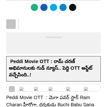
Peddi Movie OTT : రామ్ చరణ్
అభిమానులకు గుడ్ న్యూస్.. పెద్ది OTT అప్డేట్
వచ్చేసింది..!
Peddi Movie OTT : మెగా పవర్ స్టార్ Ram
Charan హీరోగా, దర్శకుడు Buchi Babu Sana