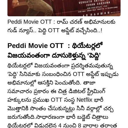
Peddi Movie OTT : రామ్ చరణ్ అభిమానులకు
గుడ్ న్యూస్.. పెద్ది OTT అప్డేట్ వచ్చేసింది..!
Peddi Movie OTT : థియేటర్లలో
విజయవంతంగా దూసుకెళ్తున్న ‘పెద్ది’
థియేటర్లలో విజయవంతంగా ప్రదర్శితమవుతున్న
‘పెద్ది’ సినిమాకు సంబంధించిన OTT అప్డేట్ ఇప్పుడు
అభిమానుల్లో ఆసక్తిని పెంచుతోంది. తాజా
సమాచారం ప్రకారం ఈ చిత్ర డిజిటల్ స్ట్రీమింగ్
హక్కులను ప్రముఖ OTT సంస్థ Netflix భారీ
మొత్తానికి సొంతం చేసుకున్నట్లు సినీ వర్గాల్లో చర్చ
జరుగుతోంది.సాధారణంగా భారీ బడ్జెట్ చిత్రాలు
థియేటర్లలో విడుదలైన 4 నుంచి 8 వారాల తర్వాత