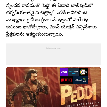
స్పందన రావడంతో ‘పెద్ది’ ఈ ఏడాది టాలీవుడ్‌లో
చర్చనీయాంశమైన చిత్రాల్లో ఒకటిగా నిలిచింది.
ముఖ్యంగా గ్రామీణ క్రీడల నేపథ్యంలో సాగే కథ,
కుటుంబ భావోద్వేగాలు, మాస్ యాక్షన్ సన్నివేశాలు
ప్రేక్షకులను ఆకట్టుకుంటున్నాయి.