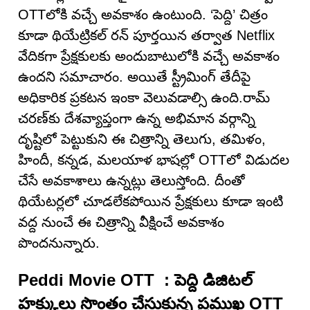
OTTలోకి వచ్చే అవకాశం ఉంటుంది. ‘పెద్ది’ చిత్రం
కూడా థియేట్రికల్ రన్ పూర్తయిన తర్వాత Netflix
వేదికగా ప్రేక్షకులకు అందుబాటులోకి వచ్చే అవకాశం
ఉందని సమాచారం. అయితే స్ట్రీమింగ్ తేదీపై
అధికారిక ప్రకటన ఇంకా వెలువడాల్సి ఉంది.రామ్
చరణ్‌కు దేశవ్యాప్తంగా ఉన్న అభిమాన వర్గాన్ని
దృష్టిలో పెట్టుకుని ఈ చిత్రాన్ని తెలుగు, తమిళం,
హిందీ, కన్నడ, మలయాళ భాషల్లో OTTలో విడుదల
చేసే అవకాశాలు ఉన్నట్లు తెలుస్తోంది. దీంతో
థియేటర్లలో చూడలేకపోయిన ప్రేక్షకులు కూడా ఇంటి
వద్ద నుంచే ఈ చిత్రాన్ని వీక్షించే అవకాశం
పొందనున్నారు.
Peddi Movie OTT : పెద్ది డిజిటల్
హక్కులు సొంతం చేసుకున్న ప్రముఖ OTT