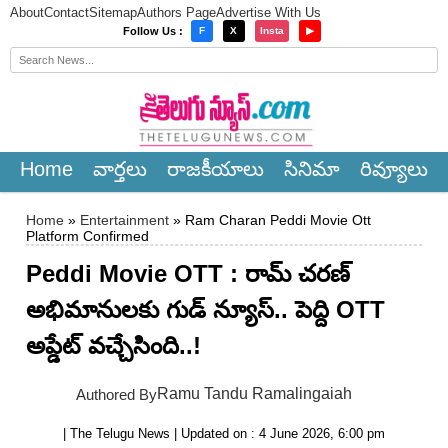
About
Contact
Sitemap
Authors Page
Advertise With Us
×
Follow Us :
F
X
Insta
▶
Home
వార్త‌లు
రాజ‌కీయాలు
సినిమా
రివ్యూలు
Home
»
Entertainment
» Ram Charan Peddi Movie Ott
Platform Confirmed
Peddi Movie OTT : రామ్ చరణ్
అభిమానులకు గుడ్ న్యూస్.. పెద్ది OTT
అప్డేట్ వచ్చేసింది..!
Ramu Tandu Ramalingaiah
Authored By
| The Telugu News | Updated on : 4 June 2026, 6:00 pm