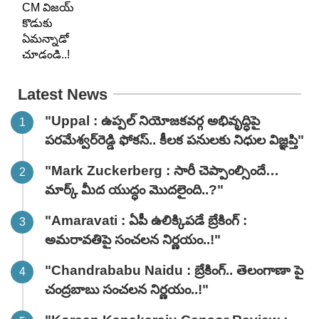
Latest News
"Uppal : ఉప్పల్ నియోజకవర్గ అభివృద్ధిపై
పరమేశ్వర్‌రెడ్డి ఫోకస్.. కీలక పనులకు నిధుల విజ్ఞప్తి"
"Mark Zuckerberg : సారీ చెప్పాంల్సిందే…
మార్క్ మీద యుద్ధం మొదలైంది..?"
"Amaravati : ఏపీ ఉలిక్కిపడే బ్రేకింగ్ :
అమరావతిపై సంచలన నిర్ణయం..!"
"Chandrababu Naidu : బ్రేకింగ్.. తెలంగాణా పై
చంద్రబాబు సంచలన నిర్ణయం..!"