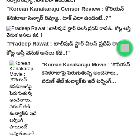
"Korean Kanakaraju Censor Review : కొరియన్
కనకరాజు సెన్సార్ రివ్యూ.. టాక్ ఎలా ఉందంటే..?"
"Pradeep Rawat : టాలీవుడ్ స్టార్ విలన్ ప్రదీప్ రావత్..
కోట్ల ఆస్తి వెనుక అసలు కథ..!"
"Korean Kanakaraju Movie : ‘కొరియన్
కనకరాజు’పై పెరుగుతున్న అంచనాలు..
వరుణ్ తేజ్ కంబ్యాక్‌కు ఇదే టర్నింగ్
పాయింట్ అవుతుందా?"