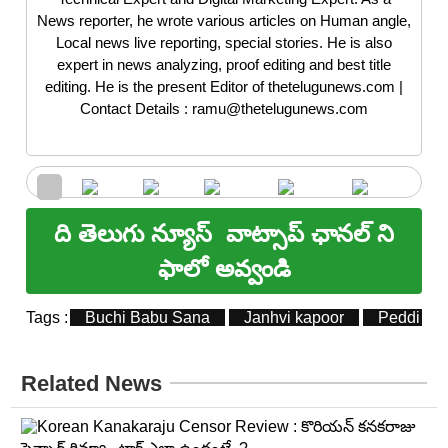
News reporter, he wrote various articles on Human angle,
Local news live reporting, special stories. He is also
expert in news analyzing, proof editing and best title
editing. He is the present Editor of thetelugunews.com |
Contact Details : ramu@thetelugunews.com
ది తెలుగు న్యూస్
వాట్సాప్ ఛానల్ ని
ఫాలో అవ్వండి
Tags :
Buchi Babu Sana
Janhvi kapoor
Peddi Dig
Related News