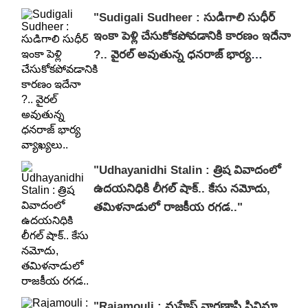
"Sudigali Sudheer : సుడిగాలి సుధీర్
ఇంకా పెళ్లి చేసుకోకపోవడానికి కారణం ఇదేనా
?.. వైరల్ అవుతున్న ధనరాజ్ భార్య
వ్యాఖ్యలు.."
"Udhayanidhi Stalin : త్రిష వివాదంలో
ఉదయనిధికి లీగల్ షాక్.. కేసు నమోదు,
తమిళనాడులో రాజకీయ రగడ.."
"Rajamouli : మహేష్ వారణాసి సినిమా