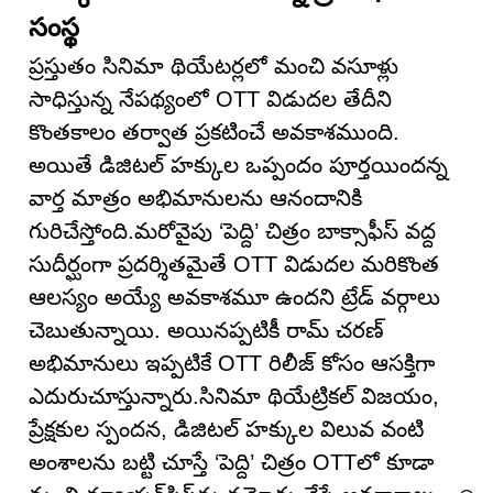
సంస్థ
ప్రస్తుతం సినిమా థియేటర్లలో మంచి వసూళ్లు
సాధిస్తున్న నేపథ్యంలో OTT విడుదల తేదీని
కొంతకాలం తర్వాత ప్రకటించే అవకాశముంది.
అయితే డిజిటల్ హక్కుల ఒప్పందం పూర్తయిందన్న
వార్త మాత్రం అభిమానులను ఆనందానికి
గురిచేస్తోంది.మరోవైపు ‘పెద్ది’ చిత్రం బాక్సాఫీస్ వద్ద
సుదీర్ఘంగా ప్రదర్శితమైతే OTT విడుదల మరికొంత
ఆలస్యం అయ్యే అవకాశమూ ఉందని ట్రేడ్ వర్గాలు
చెబుతున్నాయి. అయినప్పటికీ రామ్ చరణ్
అభిమానులు ఇప్పటికే OTT రిలీజ్ కోసం ఆసక్తిగా
ఎదురుచూస్తున్నారు.సినిమా థియేట్రికల్ విజయం,
ప్రేక్షకుల స్పందన, డిజిటల్ హక్కుల విలువ వంటి
అంశాలను బట్టి చూస్తే ‘పెద్ది’ చిత్రం OTTలో కూడా