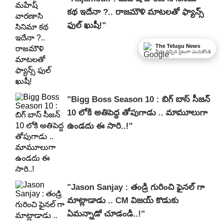
కథ ఇదేనా ?.. రాజమౌళి మాటలతో ఫ్యాన్స్
ఫుల్ ఖుషీ!"
The Telugu News
మీకు నచ్చిన సైటుగా ఎంచుకోండి
"Bigg Boss Season 10 : బిగ్ బాస్ సీజన్
10 లోకి అతిపెద్ద తోపుగాడు .. మామూలుగా
ఉండదు ఈ సారి..!"
"Jason Sanjay : తండ్రి గురించి ఫైనల్ గా
మాట్లాడాడు .. CM విజయ్ కొడుకు
ఏమన్నాడో చూడండి..!"