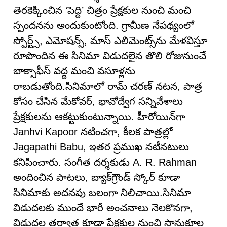
తెరకెక్కించిన ‘పెద్ది’ చిత్రం ప్రేక్షకుల నుంచి మంచి
స్పందనను అందుకుంటోంది. గ్రామీణ నేపథ్యంలో
స్పోర్ట్స్, ఎమోషన్స్, మాస్ ఎలిమెంట్స్‌ను మేళవిస్తూ
రూపొందిన ఈ సినిమా విడుదలైన తొలి రోజునుంచే
బాక్సాఫీస్ వద్ద మంచి వసూళ్లను
రాబడుతోంది.సినిమాలో రామ్ చరణ్ నటన, పాత్ర
కోసం చేసిన మేకోవర్, భావోద్వేగ సన్నివేశాలు
ప్రేక్షకులను ఆకట్టుకుంటున్నాయి. హీరోయిన్‌గా
Janhvi Kapoor నటించగా, కీలక పాత్రల్లో
Jagapathi Babu, ఇతర ప్రముఖ నటీనటులు
కనిపించారు. సంగీత దర్శకుడు A. R. Rahman
అందించిన పాటలు, బ్యాక్‌గ్రౌండ్ స్కోర్ కూడా
సినిమాకు అదనపు బలంగా నిలిచాయి.సినిమా
విడుదలకు ముందే భారీ అంచనాలు నెలకొనగా,
విడుదల తర్వాత కూడా ప్రేక్షకుల నుంచి సానుకూల