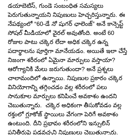
డయాబెటిస్‌, గుండె సంబంధిత సమస్యలు
పెరుగుతున్నాయని నిపుణులు హెచ్చరిస్తున్నారు. ఈ
నేపథ్యంలో “60-డే నో షుగర్ ఛాలెంజ్” అనే కాన్సెప్ట్
సోషల్ మీడియాలో వైరల్ అవుతోంది. అంటే 60
రోజుల పాటు చక్కెర లేదా అధిక చక్కెర ఉన్న
పదార్థాలను పూర్తిగా మానేయడం. అయితే ఇలా చేస్తే
నిజంగా శరీరంలో ఏమైనా మార్పులు వస్తాయా?
ఆరోగ్యానికి మేలు జరుగుతుందా? అనే ప్రశ్నలు
చాలామందిలో ఉన్నాయి. నిపుణుల ప్రకారం చక్కెర
వినియోగాన్ని తగ్గించడం వల్ల శరీరంలో పలు
సానుకూల మార్పులు కనిపించే అవకాశం ఉందని
చెబుతున్నారు. చక్కెర అధికంగా తీసుకోవడం వల్ల
రక్తంలో గ్లూకోజ్ స్థాయిలు వేగంగా పెరిగే అవకాశం
ఉంటుంది. దీని ప్రభావం శరీరంలోని ఇన్సులిన్
పనితీరుపై పడవచ్చని నిపుణులు చెబుతున్నారు.