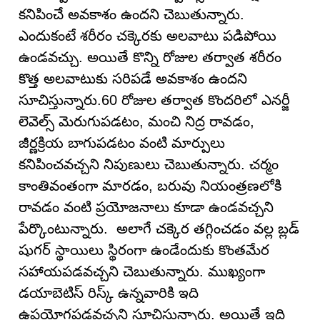
కనిపించే అవకాశం ఉందని చెబుతున్నారు.
ఎందుకంటే శరీరం చక్కెరకు అలవాటు పడిపోయి
ఉండవచ్చు. అయితే కొన్ని రోజుల తర్వాత శరీరం
కొత్త అలవాటుకు సరిపడే అవకాశం ఉందని
సూచిస్తున్నారు.60 రోజుల తర్వాత కొందరిలో ఎనర్జీ
లెవెల్స్ మెరుగుపడటం, మంచి నిద్ర రావడం,
జీర్ణక్రియ బాగుపడటం వంటి మార్పులు
కనిపించవచ్చని నిపుణులు చెబుతున్నారు. చర్మం
కాంతివంతంగా మారడం, బరువు నియంత్రణలోకి
రావడం వంటి ప్రయోజనాలు కూడా ఉండవచ్చని
పేర్కొంటున్నారు. అలాగే చక్కెర తగ్గించడం వల్ల బ్లడ్
షుగర్ స్థాయిలు స్థిరంగా ఉండేందుకు కొంతమేర
సహాయపడవచ్చని చెబుతున్నారు. ముఖ్యంగా
డయాబెటిస్ రిస్క్ ఉన్నవారికి ఇది
ఉపయోగపడవచ్చని సూచిస్తున్నారు. అయితే ఇది