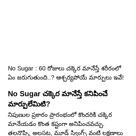
No Sugar : 60 రోజులు చక్కెర మానేస్తే శరీరంలో
ఏం జరుగుతుంది..? ఆశ్చర్యపోయే మార్పులు ఇవే!
No Sugar చక్కెర మానేస్తే కనిపించే
మార్పులేమిటి?
నిపుణుల ప్రకారం ప్రారంభంలో కొందరికి చక్కెర
మానేయడం కొంత కష్టంగా అనిపించవచ్చు.
తలనొప్పి, అలసట, మూడ్ స్వింగ్స్ వంటి లక్షణాలు