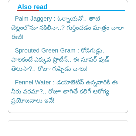
Also read
Palm Jaggery : ఓర్నాయనో.. తాటి
బెల్లంలోనూ నకిలీనా..? గుర్తించడం మాత్రం చాలా
ఈజీ!
Sprouted Green Gram : కోడిగుడ్లు,
పాలకంటే ఎక్కువ ప్రొటీన్.. ఈ సూపర్ ఫుడ్
తెలుసా?.. రోజూ గుప్పెడు చాలు!
Fennel Water : డయాబెటిస్ ఉన్నవారికి ఈ
నీరు వరమా?.. రోజూ తాగితే కలిగే ఆరోగ్య
ప్రయోజనాలు ఇవే!