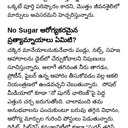
ఒక్కటే పూర్తి పరిష్కారం కాదని, మొత్తం జీవనశైలిలో
మార్పులు అవసరమని హెచ్చరిస్తున్నారు.
No Sugar ఆరోగ్యకరమైన
ప్రత్యామ్నాయాలు ఏమిటి?
చక్కెర మానేయాలనుకునేవారు పండ్లు, నట్స్‌, సహజ
ఆహారాలను డైట్‌లో చేర్చుకోవాలని నిపుణులు
సూచిస్తున్నారు. అలాగే తగినంత నీరు తాగడం,
ప్రోటీన్‌, ఫైబర్ ఉన్న ఆహారం తీసుకోవడం వల్ల ఆకలి
నియంత్రణలో ఉండవచ్చని చెబుతున్నారు. సోషల్
మీడియాలో కూడా “నో షుగర్ ఛాలెంజ్”పై పెద్ద
ఎత్తున చర్చ జరుగుతోంది. చాలామంది తమ
అనుభవాలను పంచుకుంటూ బరువు తగ్గిన విధానం,
ఆరోగ్య మార్పుల గురించి పోస్టులు పెడుతున్నారు.
రెడిట్‌, ఫిట్‌నెస్ కమ్యూనిటీల్లో కూడా “షుగర్ తగ్గిస్తే