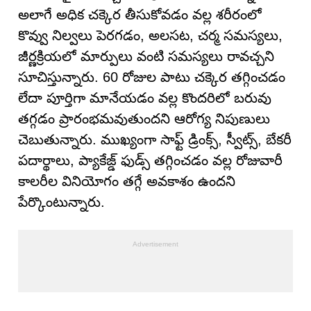
అలాగే అధిక చక్కెర తీసుకోవడం వల్ల శరీరంలో
కొవ్వు నిల్వలు పెరగడం, అలసట, చర్మ సమస్యలు,
జీర్ణక్రియలో మార్పులు వంటి సమస్యలు రావచ్చని
సూచిస్తున్నారు. 60 రోజుల పాటు చక్కెర తగ్గించడం
లేదా పూర్తిగా మానేయడం వల్ల కొందరిలో బరువు
తగ్గడం ప్రారంభమవుతుందని ఆరోగ్య నిపుణులు
చెబుతున్నారు. ముఖ్యంగా సాఫ్ట్ డ్రింక్స్‌, స్వీట్స్‌, బేకరీ
పదార్థాలు, ప్యాకేజ్డ్ ఫుడ్స్ తగ్గించడం వల్ల రోజువారీ
కాలరీల వినియోగం తగ్గే అవకాశం ఉందని
పేర్కొంటున్నారు.