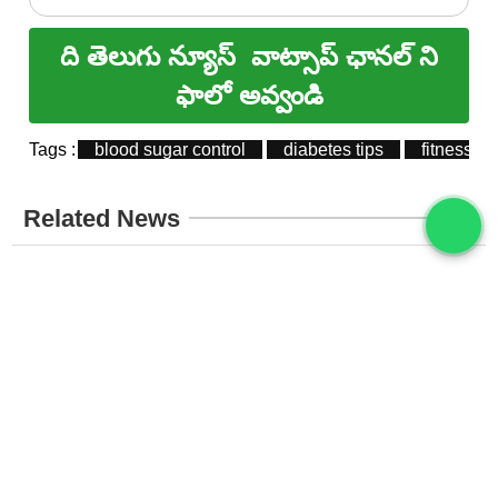
ది తెలుగు న్యూస్
వాట్సాప్ ఛానల్ ని
ఫాలో అవ్వండి
Tags :
blood sugar control
diabetes tips
fitness
Related News