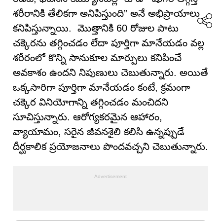
శరీరానికి తేలికగా అనిపిస్తుంది” అనే అభిప్రాయాలు
కనిపిస్తున్నాయి. మొత్తానికి 60 రోజుల పాటు
చక్కెరను తగ్గించడం లేదా పూర్తిగా మానేయడం వల్ల
శరీరంలో కొన్ని సానుకూల మార్పులు కనిపించే
అవకాశం ఉందని నిపుణులు చెబుతున్నారు. అయితే
ఒక్కసారిగా పూర్తిగా మానేయడం కంటే, క్రమంగా
చక్కెర వినియోగాన్ని తగ్గించడం మంచిదని
సూచిస్తున్నారు. ఆరోగ్యకరమైన ఆహారం,
వ్యాయామం, సరైన జీవనశైలి కలిసి ఉన్నప్పుడే
దీర్ఘకాలిక ప్రయోజనాలు పొందవచ్చని చెబుతున్నారు.