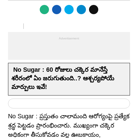
No Sugar : 60 రోజులు చక్కెర మానేస్తే
శరీరంలో ఏం జరుగుతుంది..? ఆశ్చర్యపోయే
మార్పులు ఇవే!
No Sugar : ప్రస్తుతం చాలామంది ఆరోగ్యంపై ప్రత్యేక
శ్రద్ధ పెట్టడం ప్రారంభించారు. ముఖ్యంగా చక్కెర
అధికంగా తీసుకోవడం వల్ల ఊబకాయం,