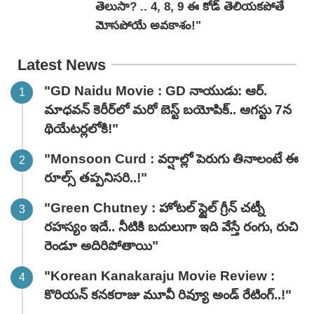
తెలుసా? .. 4, 8, 9 ఈ కోడ్ తెలియకపోతే
మోసపోయే అవకాశం!"
Latest News
"GD Naidu Movie : GD నాయుడు: ఆర్.
మాధవన్‌ కెరీర్‌లో మరో బెస్ట్ బయోపిక్.. ఆగస్టు 7న
థియేటర్లలోకి!"
"Monsoon Curd : వర్షాల్లో పెరుగు తినాలంటే ఈ
రూల్స్ తప్పనిసరి..!"
"Green Chutney : హోటల్ స్టైల్ గ్రీన్ చట్నీ
రహస్యం ఇదే.. నీటికి బదులుగా ఇది వేస్తే రంగు, రుచి
రెండూ అదిరిపోతాయి"
"Korean Kanakaraju Movie Review :
కొరియన్ కనకరాజు మూవీ రివ్యూ అండ్ రేటింగ్‌..!"