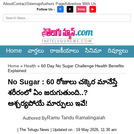
About
Contact
Sitemap
Authors Page
Advertise With Us
×
Follow Us :
F
X
Insta
▶
Home
వార్త‌లు
రాజ‌కీయాలు
సినిమా
రివ్యూలు
Home
»
Health
» 60 Day No Sugar Challenge Health Benefits
Explained
No Sugar : 60 రోజులు చక్కెర మానేస్తే
శరీరంలో ఏం జరుగుతుంది..?
ఆశ్చర్యపోయే మార్పులు ఇవే!
Ramu Tandu Ramalingaiah
Authored By
| The Telugu News | Updated on : 19 May 2026, 11:30 am