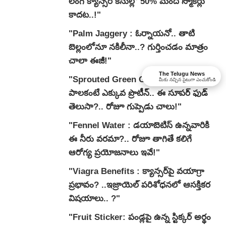
లంగ్ క్యాన్సర్ కేసుల్లో 50% మంది స్మోకర్లు
కాదట..!"
"Palm Jaggery : ఓర్నాయనో.. తాటి
బెల్లంలోనూ నకిలీనా..? గుర్తించడం మాత్రం
చాలా ఈజీ!"
The Telugu News
"Sprouted Green Gram : కోడిగుడ్లు,
మీకు నచ్చిన సైటుగా ఎంచుకోండి
పాలకంటే ఎక్కువ ప్రొటీన్.. ఈ సూపర్ ఫుడ్
తెలుసా?.. రోజూ గుప్పెడు చాలు!"
"Fennel Water : డయాబెటిస్ ఉన్నవారికి
ఈ నీరు వరమా?.. రోజూ తాగితే కలిగే
ఆరోగ్య ప్రయోజనాలు ఇవే!"
"Viagra Benefits : క్యాన్సర్‌పై వయాగ్రా
ప్రభావం? ..ఇజ్రాయెల్ పరిశోధనలో ఆసక్తికర
విషయాలు.. ?"
"Fruit Sticker: పండ్లపై ఉన్న స్టిక్కర్ అర్థం