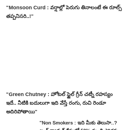
"Monsoon Curd : వర్షాల్లో పెరుగు తినాలంటే ఈ రూల్స్
తప్పనిసరి..!"
"Green Chutney : హోటల్ స్టైల్ గ్రీన్ చట్నీ రహస్యం
ఇదే.. నీటికి బదులుగా ఇది వేస్తే రంగు, రుచి రెండూ
అదిరిపోతాయి"
"Non Smokers : ఇది మీకు తెలుసా..?