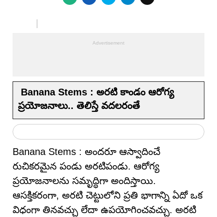
Banana Stems : అరటి కాండం ఆరోగ్య
ప్రయోజనాలు.. తెలిస్తే వ‌ద‌ల‌రంతే
Banana Stems : అందరూ ఆస్వాదించే
రుచికరమైన పండు అరటిపండు. ఆరోగ్య
ప్రయోజనాలను సమృద్ధిగా అందిస్తాయి.
ఆసక్తికరంగా, అరటి చెట్టులోని ప్రతి భాగాన్ని ఏదో ఒక
విధంగా తినవచ్చు లేదా ఉపయోగించవచ్చు. అరటి