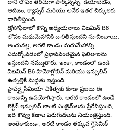
దాని లోపం తరచుగా పార్కిన్సన్స్, డయాబెటిస్,
ఆటిజం, క్యాన్సర్ మరియు అనేక ఇతర చిక్కులకు
దారితీస్తుంది.
డ్రోసోఫిలాలో కొన్ని అధ్యయనాలు విటమిన్ B6
లోపం మధుమేహానికి దారితీస్తుందని సూచించాయి.
అందువల్ల, అరటి కాండం మధుమేహాన్ని
ఎదుర్కోవడంలో ప్రభావవంతమైన ఫలితాలను
ఇస్తుందని నమ్ముతారు. ఇంకా, కాండంలో ఉండే
విటమిన్ B6 హిమోగ్లోబిన్ మరియు ఇన్సులిన్
ఉత్పత్తికి మద్దతు ఇస్తుంది.
హైపర్గ్లైసీమియా చికిత్సకు కూడా ప్రజలు ఈ
కాండాన్ని ఉపయోగిస్తారు. అరటి కాండంలో ఉండే
లెక్టిన్ ఇన్సులిన్ లాంటి ఎంజైమ్‌లను ప్రేరేపిస్తుంది,
ఇది కొవ్వు కణాల పెరుగుదలను నియంత్రిస్తుంది.
అంతేకాకుండా, అరటి కాండం తక్కువ గ్లైసెమిక్