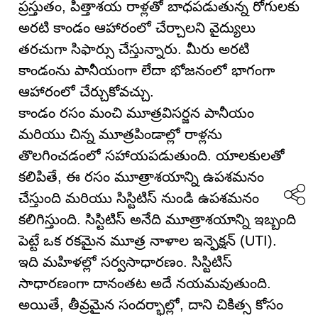
ప్రస్తుతం, పిత్తాశయ రాళ్లతో బాధపడుతున్న రోగులకు
అరటి కాండం ఆహారంలో చేర్చాలని వైద్యులు
తరచుగా సిఫార్సు చేస్తున్నారు. మీరు అరటి
కాండంను పానీయంగా లేదా భోజనంలో భాగంగా
ఆహారంలో చేర్చుకోవచ్చు.
కాండం రసం మంచి మూత్రవిసర్జన పానీయం
మరియు చిన్న మూత్రపిండాల్లో రాళ్లను
తొలగించడంలో సహాయపడుతుంది. యాలకులతో
కలిపితే, ఈ రసం మూత్రాశయాన్ని ఉపశమనం
చేస్తుంది మరియు సిస్టిటిస్ నుండి ఉపశమనం
కలిగిస్తుంది. సిస్టిటిస్ అనేది మూత్రాశయాన్ని ఇబ్బంది
పెట్టే ఒక రకమైన మూత్ర నాళాల ఇన్ఫెక్షన్ (UTI).
ఇది మహిళల్లో సర్వసాధారణం. సిస్టిటిస్
సాధారణంగా దానంతట అదే నయమవుతుంది.
అయితే, తీవ్రమైన సందర్భాల్లో, దాని చికిత్స కోసం