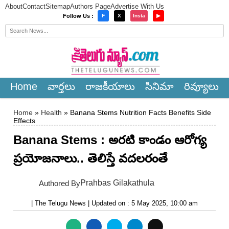
About
Contact
Sitemap
Authors Page
Advertise With Us
×
Follow Us :
F
X
Insta
▶
Home
వార్త‌లు
రాజ‌కీయాలు
సినిమా
రివ్యూలు
Home
»
Health
» Banana Stems Nutrition Facts Benefits Side
Effects
Banana Stems : అరటి కాండం ఆరోగ్య
ప్రయోజనాలు.. తెలిస్తే వ‌ద‌ల‌రంతే
Prahbas Gilakathula
Authored By
| The Telugu News | Updated on : 5 May 2025, 10:00 am