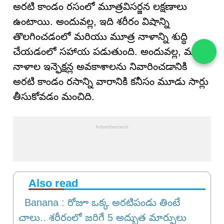
అరటి కాండం రసంలో మూత్రవిసర్జన లక్షణాలు
ఉంటాయి. అందువల్ల, ఇది శరీరం విషాన్ని
తొలగించడంలో మరియు మూత్ర నాళాన్ని శుద్ధి
చేయడంలో సహాయ పడుతుంది. అందువల్ల, మూత్ర
నాళాల ఇన్ఫెక్షన్ల అవకాశాలను నివారించడానికి
అరటి కాండం రసాన్ని వారానికి కనీసం మూడు సార్లు
తీసుకోవడం మంచిది.
Also read
Banana : రోజూ ఒక్క అరటిపండు తింటే
చాలు.. శరీరంలో జరిగే 5 అద్భుత మార్పులు