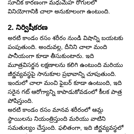
సూచిక కారణంగా మధుమేహ రోగులలో
వినియోగానికి చాలా అనుకూలంగా ఉంటుంది.
2. నిర్విషీకరణ
అరటి కాండం రసం శరీరం నుండి విషాన్ని బయటకు
పంపుతుంది. అందువల్ల, దీనిని చాలా మంది
పానీయంగా కూడా తీసుకుంటారు. ఇది
మూత్రవిసర్జన లక్షణాలను కలిగి ఉంటుంది మరియు
జీర్ణవ్యవస్థపై సానుకూల ప్రభావాన్ని చూపుతుంది.
ఇందులో చాలా మంచి ఫైబర్ కూడా ఉంటుంది, ఇది
సరైన గట్ ఆరోగ్యాన్ని కాపాడుకోవడంలో కీలక పాత్ర
పోషిస్తుంది.
అరటి కాండం రసం మానవ శరీరంలో ఆమ్ల
స్థాయిలను నియంత్రిస్తుంది మరియు వాటిని
సమతుల్యం చేస్తుంది. ఫలితంగా, ఇది జీర్ణవ్యవస్థలో