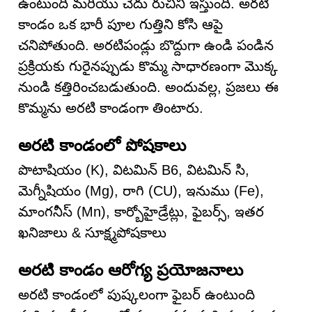
ఉంటుంది మరియు చేదు రుచిని ఇస్తుంది. అరటి
కాండం ఒక భారీ పూల గుత్తిని కోసి ఆపై
చనిపోతుంది. అరటిపండ్లు బొద్దుగా ఉండి పండిన
ప్రక్రియకు గురైనప్పుడు కొమ్మ సాధారణంగా మొక్క
నుండి కత్తిరించబడుతుంది. అందువల్ల, ప్రజలు ఈ
కొమ్మను అరటి కాండంగా తింటారు.
అరటి కాండంలో పోషకాలు
పొటాషియం (K), విటమిన్ B6, విటమిన్ సి,
మెగ్నీషియం (Mg), రాగి (CU), ఇనుము (Fe),
మాంగనీస్ (Mn), కార్బోహైడ్రేట్లు, ఫైబర్స్, ఇతర
ఖనిజాలు & సూక్ష్మపోషకాలు
అరటి కాండం ఆరోగ్య ప్రయోజనాలు
అరటి కాండంలో పుష్కలంగా ఫైబర్ ఉంటుంది