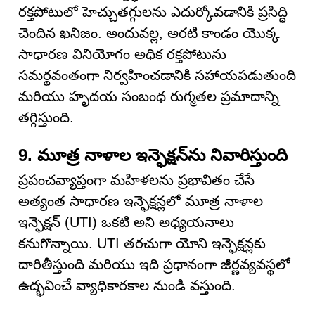
రక్తపోటులో హెచ్చుతగ్గులను ఎదుర్కోవడానికి ప్రసిద్ధి
చెందిన ఖనిజం. అందువల్ల, అరటి కాండం యొక్క
సాధారణ వినియోగం అధిక రక్తపోటును
సమర్థవంతంగా నిర్వహించడానికి సహాయపడుతుంది
మరియు హృదయ సంబంధ రుగ్మతల ప్రమాదాన్ని
తగ్గిస్తుంది.
9. మూత్ర నాళాల ఇన్ఫెక్షన్‌ను నివారిస్తుంది
ప్రపంచవ్యాప్తంగా మహిళలను ప్రభావితం చేసే
అత్యంత సాధారణ ఇన్ఫెక్షన్లలో మూత్ర నాళాల
ఇన్ఫెక్షన్ (UTI) ఒకటి అని అధ్యయనాలు
కనుగొన్నాయి. UTI తరచుగా యోని ఇన్ఫెక్షన్లకు
దారితీస్తుంది మరియు ఇది ప్రధానంగా జీర్ణవ్యవస్థలో
ఉద్భవించే వ్యాధికారకాల నుండి వస్తుంది.