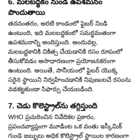
6. మలబద్ధకం నుండి ఉపశమనం
పొందుతాయి
తదనంతరం, అరటి కాండంలో ఫైబర్ నిండి
ఉంటుంది, ఇది మలబద్ధకంలో సమర్థవంతంగా
ఉపశమనాన్ని అందిస్తుంది. అందువల్ల,
మలబద్ధకానికి చికిత్స చేయడానికి రసం రూపంలో
తీసుకోవడం అసాధారణంగా ప్రయోజనకరంగా
ఉంటుంది. అయితే, పానీయంలో ఫైబర్ యొక్క
సరైన స్థాయిని నిర్వహించడానికి నిపుణులచే రసంను
వడకట్టకుండా సిఫార్సు చేయబడింది.
7. చెడు కొలెస్ట్రాల్‌ను తగ్గిస్తుంది
WHO ప్రచురించిన నివేదికల ప్రకారం,
ప్రపంచవ్యాప్తంగా మూడింట ఒక వంతు ఇస్కీమిక్
గుండె జబ్బులు అధిక కొలెస్ట్రాల్ స్థాయిల కారణంగా