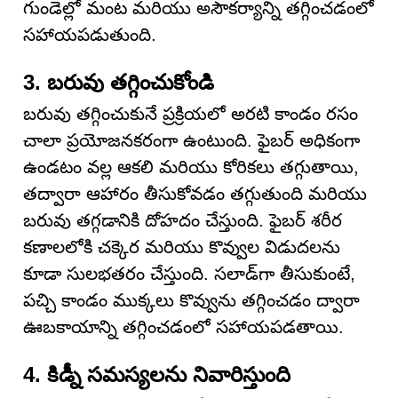
గుండెల్లో మంట మరియు అసౌకర్యాన్ని తగ్గించడంలో
సహాయపడుతుంది.
3. బరువు తగ్గించుకోండి
బరువు తగ్గించుకునే ప్రక్రియలో అరటి కాండం రసం
చాలా ప్రయోజనకరంగా ఉంటుంది. ఫైబర్ అధికంగా
ఉండటం వల్ల ఆకలి మరియు కోరికలు తగ్గుతాయి,
తద్వారా ఆహారం తీసుకోవడం తగ్గుతుంది మరియు
బరువు తగ్గడానికి దోహదం చేస్తుంది. ఫైబర్ శరీర
కణాలలోకి చక్కెర మరియు కొవ్వుల విడుదలను
కూడా సులభతరం చేస్తుంది. సలాడ్‌గా తీసుకుంటే,
పచ్చి కాండం ముక్కలు కొవ్వును తగ్గించడం ద్వారా
ఊబకాయాన్ని తగ్గించడంలో సహాయపడతాయి.
4. కిడ్నీ సమస్యలను నివారిస్తుంది