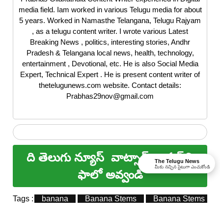
media field. Iam worked in various Telugu media for about
5 years. Worked in Namasthe Telangana, Telugu Rajyam
, as a telugu content writer. I wrote various Latest
Breaking News , politics, interesting stories, Andhr
Pradesh & Telangana local news, health, technology,
entertainment , Devotional, etc. He is also Social Media
Expert, Technical Expert . He is present content writer of
thetelugunews.com website. Contact details:
Prabhas29nov@gmail.com
ది తెలుగు న్యూస్
వాట్సాప్ ఛానల్ ని
The Telugu News
మీకు నచ్చిన సైటుగా ఎంచుకోండి
ఫాలో అవ్వండి
Tags :
banana
Banana Stems
Banana Stems heal