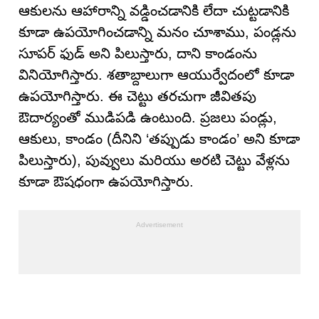
ఆకులను ఆహారాన్ని వడ్డించడానికి లేదా చుట్టడానికి
కూడా ఉపయోగించడాన్ని మనం చూశాము, పండ్లను
సూపర్ ఫుడ్ అని పిలుస్తారు, దాని కాండంను
వినియోగిస్తారు. శతాబ్దాలుగా ఆయుర్వేదంలో కూడా
ఉపయోగిస్తారు. ఈ చెట్టు తరచుగా జీవితపు
ఔదార్యంతో ముడిపడి ఉంటుంది. ప్రజలు పండ్లు,
ఆకులు, కాండం (దీనిని ‘తప్పుడు కాండం’ అని కూడా
పిలుస్తారు), పువ్వులు మరియు అరటి చెట్టు వేళ్లను
కూడా ఔషధంగా ఉపయోగిస్తారు.