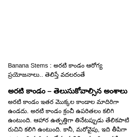
Banana Stems : అరటి కాండం ఆరోగ్య
ప్రయోజనాలు.. తెలిస్తే వ‌ద‌ల‌రంతే
అరటి కాండం – తెలుసుకోవాల్సిన అంశాలు
అరటి కాండం ఇతర మొక్కల కాండాల మాదిరిగా
ఉండదు. అరటి కాండం క్రంచీ ఉపరితలం కలిగి
ఉంటుంది. ఆహార ఉత్పత్తిగా తినేటప్పుడు తేలికపాటి
రుచిని కలిగి ఉంటుంది. కానీ, మరోవైపు, ఇది తీపిగా