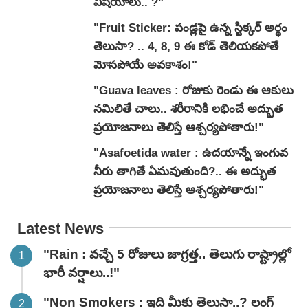
విషయాలు.. ?"
"Fruit Sticker: పండ్లపై ఉన్న స్టిక్కర్ అర్థం
తెలుసా? .. 4, 8, 9 ఈ కోడ్ తెలియకపోతే
మోసపోయే అవకాశం!"
"Guava leaves : రోజుకు రెండు ఈ ఆకులు
నమిలితే చాలు.. శరీరానికి లభించే అద్భుత
ప్రయోజనాలు తెలిస్తే ఆశ్చర్యపోతారు!"
"Asafoetida water : ఉదయాన్నే ఇంగువ
నీరు తాగితే ఏమవుతుంది?.. ఈ అద్భుత
ప్రయోజనాలు తెలిస్తే ఆశ్చర్యపోతారు!"
Latest News
"Rain : వచ్చే 5 రోజులు జాగ్రత్త.. తెలుగు రాష్ట్రాల్లో
భారీ వ‌ర్షాలు..!"
"Non Smokers : ఇది మీకు తెలుసా..? లంగ్