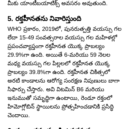
మీకు యాంటీబయాటిక్స్ అవసరం అవుతుంది.
5. రక్తహీనతను నివారిస్తుంది
WHO ప్రకారం, 2019లో, పునరుత్పత్తి వయస్సు గల
లేదా 15-49 సంవత్సరాల వయస్సు గల మహిళల్లో
ప్రపంచవ్యాప్తంగా రక్తహీనత యొక్క ప్రాబల్యం
29.9%గా ఉంది. అయితే 6-మరియు 59 నెలల
మధ్య వయస్సు గల పిల్లలలో రక్తహీనత యొక్క
ప్రాబల్యం 39.8%గా ఉంది. రక్తహీనత చికిత్సలో
అరటి కాండాలను ఆరోగ్య సంరక్షణ నిపుణులు బాగా
సిఫార్సు చేస్తారు. అవి విటమిన్ B6 మరియు
ఇనుముతో సమృద్ధిగా ఉంటాయి, రెండూ రక్తంలో
హిమోగ్లోబిన్ స్థాయిలను ప్రోత్సహించడానికి ప్రసిద్ధి
చెందాయి.