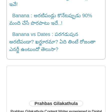
ఇవే!
Banana : అరటిపండ్లు కొనేటప్పుడు 90%
మంది చేసే పొరపాటు ఇదే..!
Banana vs Dates : పరగడుపున
అరటిపండా? ఖర్జూరమా? ఏది తింటే రోజంతా
ఎనర్జీ ఉంటుందో తెలుసా?
Prahbas Gilakathula
Prabhas Gilakathula Content Writer experiened in Digital