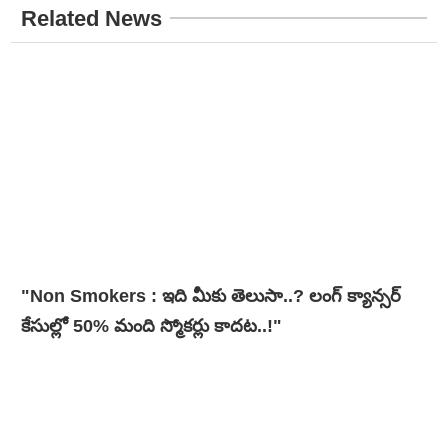
Related News
"Non Smokers : ఇది మీకు తెలుసా..? లంగ్ క్యాన్సర్
కేసుల్లో 50% మంది స్మోకర్లు కాదట..!"