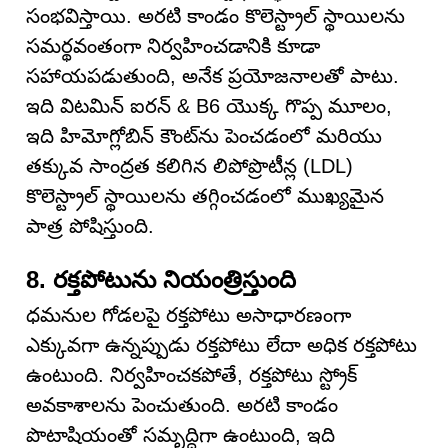
సంభవిస్తాయి. అరటి కాండం కొలెస్ట్రాల్ స్థాయిలను
సమర్థవంతంగా నిర్వహించడానికి కూడా
సహాయపడుతుంది, అనేక ప్రయోజనాలతో పాటు.
ఇది విటమిన్ ఐరన్ & B6 యొక్క గొప్ప మూలం,
ఇది హిమోగ్లోబిన్ కౌంట్‌ను పెంచడంలో మరియు
తక్కువ సాంద్రత కలిగిన లిపోప్రొటీన్ల (LDL)
కొలెస్ట్రాల్ స్థాయిలను తగ్గించడంలో ముఖ్యమైన
పాత్ర పోషిస్తుంది.
8. రక్తపోటును నియంత్రిస్తుంది
ధమనుల గోడలపై రక్తపోటు అసాధారణంగా
ఎక్కువగా ఉన్నప్పుడు రక్తపోటు లేదా అధిక రక్తపోటు
ఉంటుంది. నిర్వహించకపోతే, రక్తపోటు స్ట్రోక్
అవకాశాలను పెంచుతుంది. అరటి కాండం
పొటాషియంతో సమృద్ధిగా ఉంటుంది, ఇది