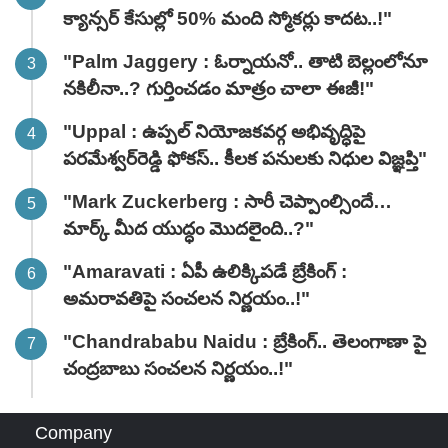
క్యాన్సర్ కేసుల్లో 50% మంది స్మోకర్లు కాదట..!"
"Palm Jaggery : ఓర్నాయనో.. తాటి బెల్లంలోనూ
నకిలీనా..? గుర్తించడం మాత్రం చాలా ఈజీ!"
"Uppal : ఉప్పల్ నియోజకవర్గ అభివృద్ధిపై
పరమేశ్వర్‌రెడ్డి ఫోకస్.. కీలక పనులకు నిధుల విజ్ఞప్తి"
"Mark Zuckerberg : సారీ చెప్పాంల్సిందే…
మార్క్ మీద యుద్ధం మొదలైంది..?"
"Amaravati : ఏపీ ఉలిక్కిపడే బ్రేకింగ్ :
అమరావతిపై సంచలన నిర్ణయం..!"
"Chandrababu Naidu : బ్రేకింగ్.. తెలంగాణా పై
చంద్రబాబు సంచలన నిర్ణయం..!"
Company