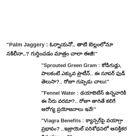
"Palm Jaggery : ఓర్నాయనో.. తాటి బెల్లంలోనూ
నకిలీనా..? గుర్తించడం మాత్రం చాలా ఈజీ!"
"Sprouted Green Gram : కోడిగుడ్లు,
పాలకంటే ఎక్కువ ప్రొటీన్.. ఈ సూపర్ ఫుడ్
తెలుసా?.. రోజూ గుప్పెడు చాలు!"
"Fennel Water : డయాబెటిస్ ఉన్నవారికి
ఈ నీరు వరమా?.. రోజూ తాగితే కలిగే
ఆరోగ్య ప్రయోజనాలు ఇవే!"
"Viagra Benefits : క్యాన్సర్‌పై వయాగ్రా
ప్రభావం? ..ఇజ్రాయెల్ పరిశోధనలో ఆసక్తికర