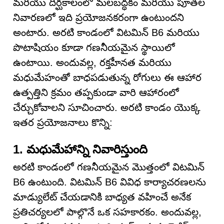
మరియు దీర్ఘకాలంలో మలబద్ధకం మరియు పూతల
నివారణలో ఇది ప్రయోజనకరంగా ఉంటుందని
అంటారు. అరటి కాండంలో విటమిన్ B6 మరియు
పొటాషియం కూడా గణనీయమైన స్థాయిలో
ఉంటాయి. అందువల్ల, రక్తహీనత మరియు
మధుమేహంతో బాధపడుతున్న రోగులు ఈ ఆహార
ఉత్పత్తిని క్రమం తప్పకుండా వారి ఆహారంలో
చేర్చుకోవాలని సూచించారు. అరటి కాండం యొక్క
ఇతర ప్రయోజనాలు కొన్ని:
1. మధుమేహాన్ని నివారిస్తుంది
అరటి కాండంలో గణనీయమైన మొత్తంలో విటమిన్
B6 ఉంటుంది. విటమిన్ B6 వివిధ కార్యాచరణలను
మాడ్యులేట్ చేయడానికి బాధ్యత వహించే అనేక
ప్రతిచర్యలలో పాల్గొనే ఒక సహకారకం. అందువల్ల,