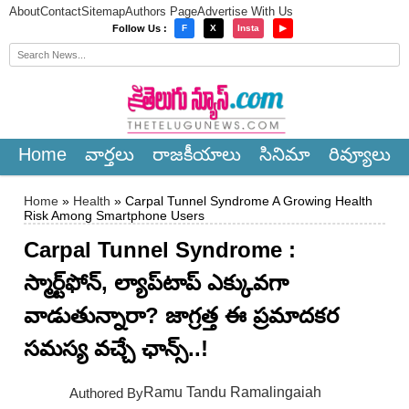
About
Contact
Sitemap
Authors Page
Advertise With Us
×
Follow Us :
F
X
Insta
▶
Home
వార్త‌లు
రాజ‌కీయాలు
సినిమా
రివ్యూలు
Home
»
Health
» Carpal Tunnel Syndrome A Growing Health
Risk Among Smartphone Users
Carpal Tunnel Syndrome :
స్మార్ట్‌ఫోన్, ల్యాప్‌టాప్ ఎక్కువగా
వాడుతున్నారా? జాగ్రత్త ఈ ప్రమాదకర
సమస్య వ‌చ్చే ఛాన్స్‌..!
Ramu Tandu Ramalingaiah
Authored By