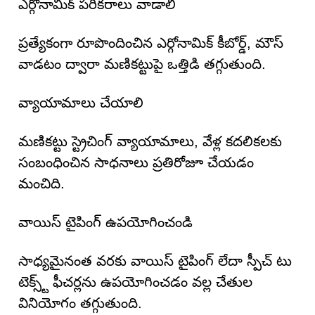
ఎర్గోనామిక్ పరికరాలు వాడాలి
ప్రత్యేకంగా రూపొందించిన ఎర్గోనామిక్ కీబోర్డ్, మౌస్
వాడటం ద్వారా మణికట్టుపై ఒత్తిడి తగ్గుతుంది.
వ్యాయామాలు చేయాలి
మణికట్టు స్ట్రెచింగ్ వ్యాయామాలు, వేళ్ల కదలికలకు
సంబంధించిన సాధనాలు ప్రతిరోజూ చేయడం
మంచిది.
వాయిస్ టైపింగ్ ఉపయోగించండి
సాధ్యమైనంత వరకు వాయిస్ టైపింగ్ లేదా స్పీచ్ టు
టెక్స్ట్ ఫీచర్లను ఉపయోగించడం వల్ల చేతుల
వినియోగం తగ్గుతుంది.