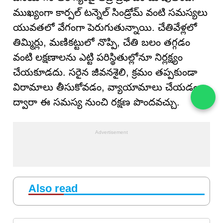
ముఖ్యంగా కార్పల్ టన్నెల్ సిండ్రోమ్ వంటి సమస్యలు
యువతలో వేగంగా పెరుగుతున్నాయి. చేతివేళ్లలో
తిమ్మిర్లు, మణికట్టులో నొప్పి, చేతి బలం తగ్గడం
వంటి లక్షణాలను ఎట్టి పరిస్థితుల్లోనూ నిర్లక్ష్యం
చేయకూడదు. సరైన జీవనశైలి, క్రమం తప్పకుండా
విరామాలు తీసుకోవడం, వ్యాయామాలు చేయడం
ద్వారా ఈ సమస్య నుంచి రక్షణ పొందవచ్చు.
Also read