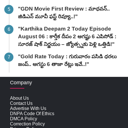
"GDN Movie First Review : మాధవన్..
జిడిఎన్ మూవీ ఫ‌స్ట్ రివ్యూ..!"
"Karthika Deepam 2 Today Episode
August 06 : కార్తీక దీపం 2 ఆగష్టు 6 ఎపిసోడ్ :
సూరజ్ షాక్ నిర్ణయం – జ్యోత్స్నకు పెళ్లి ఒత్తిడి!"
"Gold Rate Today : గురువారం పసిడి ధరలు
జంప్.. ఆగస్టు 6 తాజా రేట్లు ఇవే..!"
Company
About Us
Contact Us
Advertise With Us
DNPA Code Of Ethics
DMCA Policy
Correction Policy