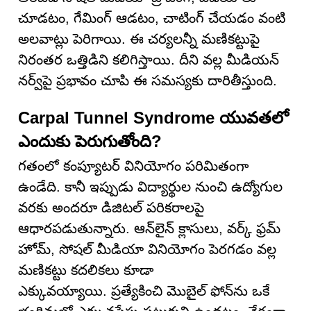
చూడటం, గేమింగ్ ఆడటం, చాటింగ్ చేయడం వంటి
అలవాట్లు పెరిగాయి. ఈ చర్యలన్నీ మణికట్టుపై
నిరంతర ఒత్తిడిని కలిగిస్తాయి. దీని వల్ల మీడియన్
నర్వ్‌పై ప్రభావం చూపి ఈ సమస్యకు దారితీస్తుంది.
Carpal Tunnel Syndrome యువతలో
ఎందుకు పెరుగుతోంది?
గతంలో కంప్యూటర్ వినియోగం పరిమితంగా
ఉండేది. కానీ ఇప్పుడు విద్యార్థుల నుంచి ఉద్యోగుల
వరకు అందరూ డిజిటల్ పరికరాలపై
ఆధారపడుతున్నారు. ఆన్‌లైన్ క్లాసులు, వర్క్ ఫ్రమ్
హోమ్, సోషల్ మీడియా వినియోగం పెరగడం వల్ల
మణికట్టు కదలికలు కూడా
ఎక్కువయ్యాయి. ప్రత్యేకించి మొబైల్ ఫోన్‌ను ఒకే