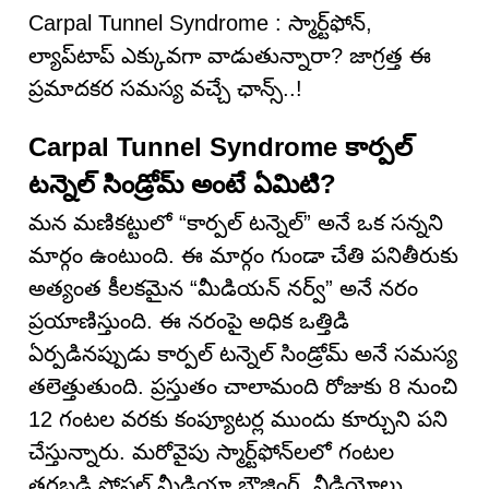
Carpal Tunnel Syndrome : స్మార్ట్‌ఫోన్,
ల్యాప్‌టాప్ ఎక్కువగా వాడుతున్నారా? జాగ్రత్త ఈ
ప్రమాదకర సమస్య వ‌చ్చే ఛాన్స్‌..!
Carpal Tunnel Syndrome కార్పల్
టన్నెల్ సిండ్రోమ్ అంటే ఏమిటి?
మన మణికట్టులో “కార్పల్ టన్నెల్” అనే ఒక సన్నని
మార్గం ఉంటుంది. ఈ మార్గం గుండా చేతి పనితీరుకు
అత్యంత కీలకమైన “మీడియన్ నర్వ్” అనే నరం
ప్రయాణిస్తుంది. ఈ నరంపై అధిక ఒత్తిడి
ఏర్పడినప్పుడు కార్పల్ టన్నెల్ సిండ్రోమ్ అనే సమస్య
తలెత్తుతుంది. ప్రస్తుతం చాలామంది రోజుకు 8 నుంచి
12 గంటల వరకు కంప్యూటర్ల ముందు కూర్చుని పని
చేస్తున్నారు. మరోవైపు స్మార్ట్‌ఫోన్‌లలో గంటల
తరబడి సోషల్ మీడియా బ్రౌజింగ్, వీడియోలు