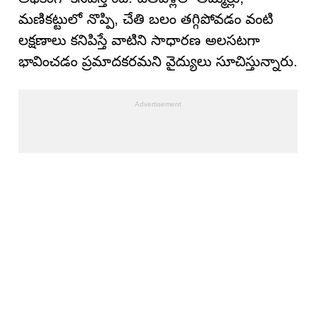
మణికట్టులో నొప్పి, చేతి బలం తగ్గిపోవడం వంటి
లక్షణాలు కనిపిస్తే వాటిని సాధారణ అలసటగా
భావించడం ప్రమాదకరమని వైద్యులు సూచిస్తున్నారు.