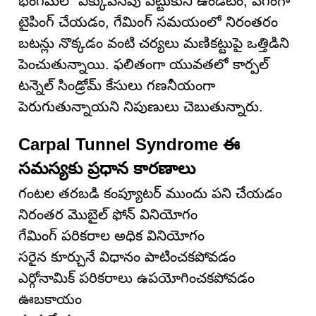
భంగిమలో ఎక్కువసేపు పట్టుకుని ఉండటం, వేగంగా
టైపింగ్ చేయడం, గేమింగ్ సమయంలో నిరంతరం
బటన్లు నొక్కడం వంటి చర్యలు మణికట్టుపై ఒత్తిడిని
పెంచుతున్నాయి. ఫలితంగా యువతలో కార్పల్
టన్నెల్ సిండ్రోమ్ కేసులు గణనీయంగా
పెరుగుతున్నాయని నిపుణులు చెబుతున్నారు.
Carpal Tunnel Syndrome ఈ
సమస్యకు ప్రధాన కారణాలు
గంటల తరబడి కంప్యూటర్ ముందు పని చేయడం
నిరంతర మొబైల్ ఫోన్ వినియోగం
గేమింగ్ పరికరాల అధిక వినియోగం
సరైన కూర్చునే విధానం పాటించకపోవడం
ఎర్గోనామిక్ పరికరాలు ఉపయోగించకపోవడం
ఊబకాయం