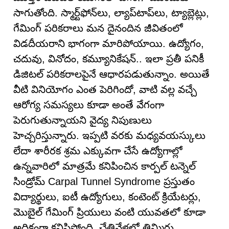
సాగుతోంది. స్మార్ట్‌ఫోన్‌లు, ల్యాప్‌టాప్‌లు, ట్యాబ్లెట్లు,
గేమింగ్ పరికరాలు మన దైనందిన జీవితంలో
విడదీయరాని భాగంగా మారిపోయాయి. ఉద్యోగం,
చదువు, వినోదం, కమ్యూనికేషన్.. ఇలా ప్రతీ పనికీ
డిజిటల్ పరికరాలపైనే ఆధారపడుతున్నాం. అయితే
వీటి వినియోగం ఎంత పెరిగిందో, వాటి వల్ల వచ్చే
ఆరోగ్య సమస్యలు కూడా అంతే వేగంగా
పెరుగుతున్నాయని వైద్య నిపుణులు
హెచ్చరిస్తున్నారు. ఇప్పటి వరకు మధ్యవయస్కులు
లేదా శారీరక శ్రమ ఎక్కువగా చేసే ఉద్యోగాల్లో
ఉన్నవారిలో మాత్రమే కనిపించిన కార్పల్ టన్నెల్
సిండ్రోమ్ Carpal Tunnel Syndrome ప్రస్తుతం
విద్యార్థులు, ఐటీ ఉద్యోగులు, కంటెంట్ క్రియేటర్లు,
మొబైల్ గేమింగ్ ప్రియులు వంటి యువతలో కూడా
అధికంగా కనిపిస్తోంది. చేతివేళ్లలో తిమ్మిర్లు,