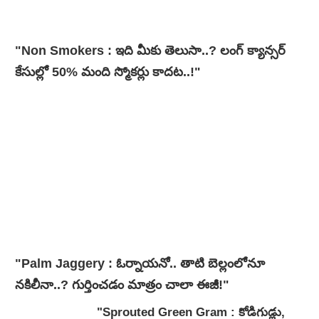
"Non Smokers : ఇది మీకు తెలుసా..? లంగ్ క్యాన్సర్
కేసుల్లో 50% మంది స్మోకర్లు కాదట..!"
"Palm Jaggery : ఓర్నాయనో.. తాటి బెల్లంలోనూ
నకిలీనా..? గుర్తించడం మాత్రం చాలా ఈజీ!"
"Sprouted Green Gram : కోడిగుడ్లు,