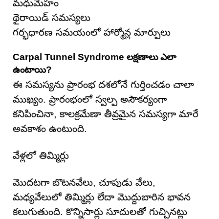
మధుమేహం
థైరాయిడ్ సమస్యలు
గర్భధారణ సమయంలో హార్మోన్ల మార్పులు
Carpal Tunnel Syndrome లక్షణాలు ఎలా
ఉంటాయి?
ఈ సమస్యను ప్రారంభ దశలోనే గుర్తించడం చాలా
ముఖ్యం. ప్రారంభంలో స్వల్ప అసౌకర్యంగా
కనిపించినా, కాలక్రమేణా తీవ్రమైన సమస్యగా మారే
అవకాశం ఉంటుంది.
వేళ్లలో తిమ్మిర్లు
మొదటగా బొటనవేలు, చూపుడు వేలు,
మధ్యవేలులో తిమ్మిర్లు లేదా మొద్దుబారిన భావన
కలుగుతుంది. కొన్నిసార్లు సూదులతో గుచ్చినట్లు