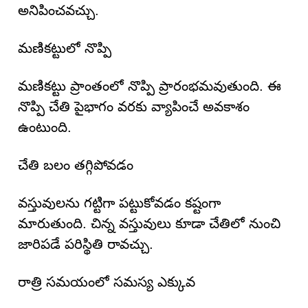
అనిపించవచ్చు.
మణికట్టులో నొప్పి
మణికట్టు ప్రాంతంలో నొప్పి ప్రారంభమవుతుంది. ఈ
నొప్పి చేతి పైభాగం వరకు వ్యాపించే అవకాశం
ఉంటుంది.
చేతి బలం తగ్గిపోవడం
వస్తువులను గట్టిగా పట్టుకోవడం కష్టంగా
మారుతుంది. చిన్న వస్తువులు కూడా చేతిలో నుంచి
జారిపడే పరిస్థితి రావచ్చు.
రాత్రి సమయంలో సమస్య ఎక్కువ