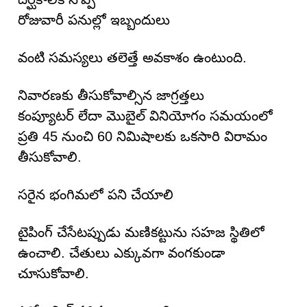
రోజువారీ పనుల్లో ఇబ్బందులు
వంటి సమస్యలు తలెత్తే అవకాశం ఉంటుంది.
నివారణకు తీసుకోవాల్సిన జాగ్రత్తలు
కంప్యూటర్ లేదా మొబైల్ వినియోగం సమయంలో
ప్రతి 45 నుంచి 60 నిమిషాలకు ఒకసారి విరామం
తీసుకోవాలి.
సరైన భంగిమలో పని చేయాలి
టైపింగ్ చేసేటప్పుడు మణికట్టును సహజ స్థితిలో
ఉంచాలి. చేతులు ఎక్కువగా వంగకుండా
చూసుకోవాలి.