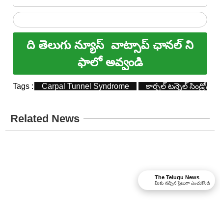
ది తెలుగు న్యూస్
వాట్సాప్ ఛానల్ ని
ఫాలో అవ్వండి
Tags :
Carpal Tunnel Syndrome
కార్పల్ టన్నెల్ సిండ్రోమ్
Related News
The Telugu News
మీకు నచ్చిన సైటుగా ఎంచుకోండి