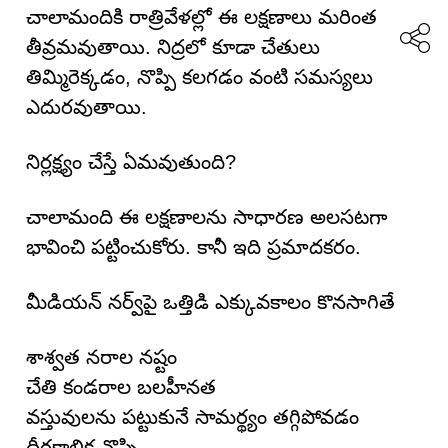
చాలామందికి రాత్రివేళల్లో ఈ లక్షణాలు మరింత
తీవ్రమవుతాయి. నిద్రలో కూడా చేతులు
తిమ్మిరెక్కడం, నొప్పి కలగడం వంటి సమస్యలు
ఎదురవుతాయి.
నిర్లక్ష్యం చేస్తే ఏమవుతుంది?
చాలామంది ఈ లక్షణాలను సాధారణ అలసటగా
భావించి పట్టించుకోరు. కానీ ఇది ప్రమాదకరం.
మీడియన్ నర్వ్‌పై ఒత్తిడి ఎక్కువకాలం కొనసాగితే
శాశ్వత నరాల నష్టం
చేతి కండరాల బలహీనత
వస్తువులను పట్టుకునే సామర్థ్యం తగ్గిపోవడం
దీర్ఘకాలిక నొప్పి