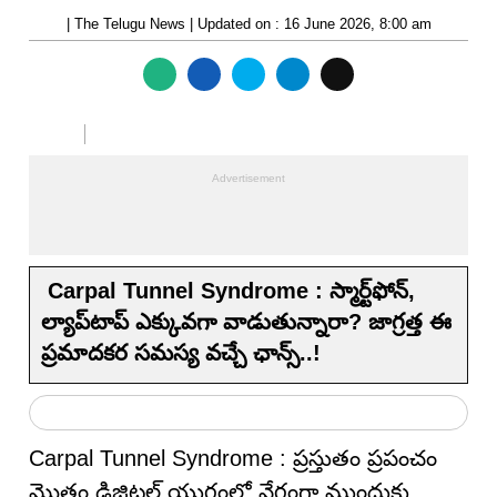
| The Telugu News | Updated on : 16 June 2026, 8:00 am
Carpal Tunnel Syndrome : స్మార్ట్‌ఫోన్,
ల్యాప్‌టాప్ ఎక్కువగా వాడుతున్నారా? జాగ్రత్త ఈ
ప్రమాదకర సమస్య వ‌చ్చే ఛాన్స్‌..!
Carpal Tunnel Syndrome : ప్రస్తుతం ప్రపంచం
మొత్తం డిజిటల్ యుగంలో వేగంగా ముందుకు