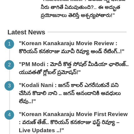
నీరు తాగితే ఏమవుతుంది?.. ఈ అద్భుత
ప్రయోజనాలు తెలిస్తే ఆశ్చర్యపోతారు!"
Latest News
"Korean Kanakaraju Movie Review :
కొరియన్ కనకరాజు మూవీ రివ్యూ అండ్ రేటింగ్‌..!"
"PM Modi : మోదీ కొత్త సోషల్ మీడియా ఛాలెంజ్..
యువతతో గ్లోబల్ ప్రమోషన్!"
"Kodali Nani : జగన్ కాలర్ ఎగరేసుకునే పని
చేసిన కొడాలి నాని .. జగన్ ఆనందానికి అవధులు
లేవు..!"
"Korean Kanakaraju Movie First Review
: వరుణ్ తేజ్.. కొరియన్ కనకరాజు ఫస్ట్ రివ్యూ –
Live Updates ..!"