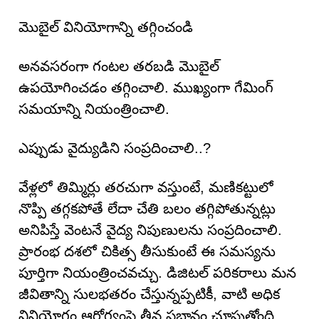
మొబైల్ వినియోగాన్ని తగ్గించండి
అనవసరంగా గంటల తరబడి మొబైల్
ఉపయోగించడం తగ్గించాలి. ముఖ్యంగా గేమింగ్
సమయాన్ని నియంత్రించాలి.
ఎప్పుడు వైద్యుడిని సంప్రదించాలి..?
వేళ్లలో తిమ్మిర్లు తరచుగా వస్తుంటే, మణికట్టులో
నొప్పి తగ్గకపోతే లేదా చేతి బలం తగ్గిపోతున్నట్లు
అనిపిస్తే వెంటనే వైద్య నిపుణులను సంప్రదించాలి.
ప్రారంభ దశలో చికిత్స తీసుకుంటే ఈ సమస్యను
పూర్తిగా నియంత్రించవచ్చు. డిజిటల్ పరికరాలు మన
జీవితాన్ని సులభతరం చేస్తున్నప్పటికీ, వాటి అధిక
వినియోగం ఆరోగ్యంపై తీవ్ర ప్రభావం చూపుతోంది.