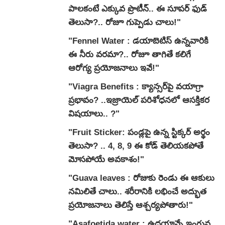
పాలకంటే ఎక్కువ ప్రొటీన్.. ఈ సూపర్ ఫుడ్
తెలుసా?.. రోజూ గుప్పెడు చాలు!"
"Fennel Water : డయాబెటిస్ ఉన్నవారికి
ఈ నీరు వరమా?.. రోజూ తాగితే కలిగే
ఆరోగ్య ప్రయోజనాలు ఇవే!"
"Viagra Benefits : క్యాన్సర్‌పై వయాగ్రా
ప్రభావం? ..ఇజ్రాయెల్ పరిశోధనలో ఆసక్తికర
విషయాలు.. ?"
"Fruit Sticker: పండ్లపై ఉన్న స్టిక్కర్ అర్థం
తెలుసా? .. 4, 8, 9 ఈ కోడ్ తెలియకపోతే
మోసపోయే అవకాశం!"
"Guava leaves : రోజుకు రెండు ఈ ఆకులు
నమిలితే చాలు.. శరీరానికి లభించే అద్భుత
ప్రయోజనాలు తెలిస్తే ఆశ్చర్యపోతారు!"
"Asafoetida water : ఉదయాన్నే ఇంగువ