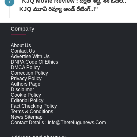
"KJQ Movie Review : దీక్షిత్ శెట్టి, శశి ఓదెల..
KJQ మూవీ రివ్యూ అండ్ రేటింగ్‌..!"
Company
About Us
Contact Us
Advertise With Us
DNPA Code Of Ethics
DMCA Policy
Correction Policy
Privacy Policy
Authors Page
Disclaimer
Cookie Policy
Editorial Policy
Fact Checking Policy
Terms & Conditions
News Sitemap
Contact Details : Info@thetelugunews.com