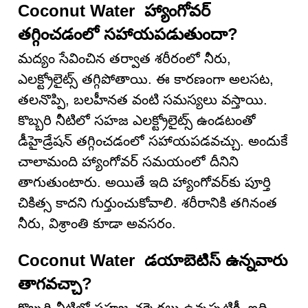
Coconut Water హ్యాంగోవర్
తగ్గించడంలో సహాయపడుతుందా?
మద్యం సేవించిన తర్వాత శరీరంలో నీరు,
ఎలక్ట్రోలైట్స్ తగ్గిపోతాయి. ఈ కారణంగా అలసట,
తలనొప్పి, బలహీనత వంటి సమస్యలు వస్తాయి.
కొబ్బరి నీటిలో సహజ ఎలక్ట్రోలైట్స్ ఉండటంతో
డీహైడ్రేషన్ తగ్గించడంలో సహాయపడవచ్చు. అందుకే
చాలామంది హ్యాంగోవర్ సమయంలో దీనిని
తాగుతుంటారు. అయితే ఇది హ్యాంగోవర్‌కు పూర్తి
చికిత్స కాదని గుర్తుంచుకోవాలి. శరీరానికి తగినంత
నీరు, విశ్రాంతి కూడా అవసరం.
Coconut Water డయాబెటిస్ ఉన్నవారు
తాగవచ్చా?