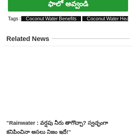
ఫాలో అవ్వండి
Tags :
Coconut Water Benefits
Coconut Water Health 
Related News
"Rainwater : వర్షపు నీరు తాగొచ్చా? స్వచ్ఛంగా
కనిపించినా అసలు నిజం ఇదే!"