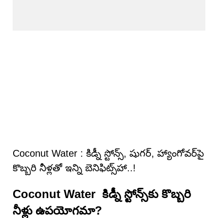
Coconut Water : కిడ్నీ స్టోన్స్, షుగర్, హ్యాంగోవర్‌పై
కొబ్బరి నీళ్ల‌తో ఇన్ని బెనిఫిట్స్‌హా..!
Coconut Water కిడ్నీ స్టోన్స్‌కు కొబ్బరి
నీళ్లు ఉపయోగమా?