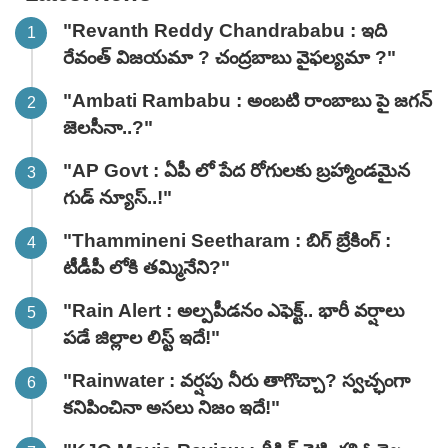
"Revanth Reddy Chandrababu : ఇది
రేవంత్ విజయమా ? చంద్రబాబు వైఫల్యమా ?"
"Ambati Rambabu : అంబటి రాంబాబు పై జగన్
జెలసీనా..?"
"AP Govt : ఏపీ లో పేద రోగులకు బ్రహ్మాండమైన
గుడ్ న్యూస్..!"
"Thammineni Seetharam : బిగ్ బ్రేకింగ్ :
టీడీపీ లోకి తమ్మినేని?"
"Rain Alert : అల్పపీడనం ఎఫెక్ట్.. భారీ వర్షాలు
పడే జిల్లాల లిస్ట్ ఇదే!"
"Rainwater : వర్షపు నీరు తాగొచ్చా? స్వచ్ఛంగా
కనిపించినా అసలు నిజం ఇదే!"