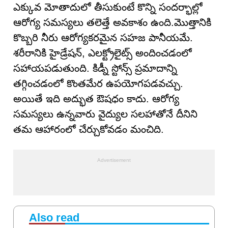
ఎక్కువ మోతాదులో తీసుకుంటే కొన్ని సందర్భాల్లో
ఆరోగ్య సమస్యలు తలెత్తే అవకాశం ఉంది.మొత్తానికి
కొబ్బరి నీరు ఆరోగ్యకరమైన సహజ పానీయమే.
శరీరానికి హైడ్రేషన్, ఎలక్ట్రోలైట్స్ అందించడంలో
సహాయపడుతుంది. కిడ్నీ స్టోన్స్ ప్రమాదాన్ని
తగ్గించడంలో కొంతమేర ఉపయోగపడవచ్చు.
అయితే ఇది అద్భుత ఔషధం కాదు. ఆరోగ్య
సమస్యలు ఉన్నవారు వైద్యుల సలహాతోనే దీనిని
తమ ఆహారంలో చేర్చుకోవడం మంచిది.
Also read