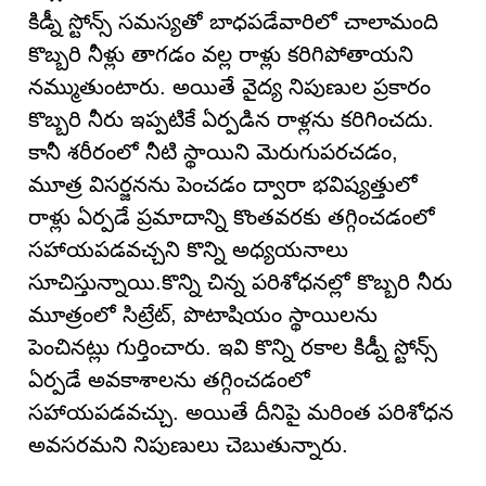
కిడ్నీ స్టోన్స్ సమస్యతో బాధపడేవారిలో చాలామంది
కొబ్బరి నీళ్లు తాగడం వల్ల రాళ్లు కరిగిపోతాయని
నమ్ముతుంటారు. అయితే వైద్య నిపుణుల ప్రకారం
కొబ్బరి నీరు ఇప్పటికే ఏర్పడిన రాళ్లను కరిగించదు.
కానీ శరీరంలో నీటి స్థాయిని మెరుగుపరచడం,
మూత్ర విసర్జనను పెంచడం ద్వారా భవిష్యత్తులో
రాళ్లు ఏర్పడే ప్రమాదాన్ని కొంతవరకు తగ్గించడంలో
సహాయపడవచ్చని కొన్ని అధ్యయనాలు
సూచిస్తున్నాయి.కొన్ని చిన్న పరిశోధనల్లో కొబ్బరి నీరు
మూత్రంలో సిట్రేట్, పొటాషియం స్థాయిలను
పెంచినట్లు గుర్తించారు. ఇవి కొన్ని రకాల కిడ్నీ స్టోన్స్
ఏర్పడే అవకాశాలను తగ్గించడంలో
సహాయపడవచ్చు. అయితే దీనిపై మరింత పరిశోధన
అవసరమని నిపుణులు చెబుతున్నారు.