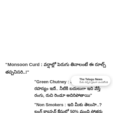
"Monsoon Curd : వర్షాల్లో పెరుగు తినాలంటే ఈ రూల్స్
తప్పనిసరి..!"
The Telugu News
"Green Chutney : హోటల్ స్టైల్ గ్రీన్ చట్నీ
మీకు నచ్చిన సైటుగా ఎంచుకోండి
రహస్యం ఇదే.. నీటికి బదులుగా ఇది వేస్తే
రంగు, రుచి రెండూ అదిరిపోతాయి"
"Non Smokers : ఇది మీకు తెలుసా..?
లంగ్ క్యాన్సర్ కేసుల్లో 50% మంది స్మోకర్లు