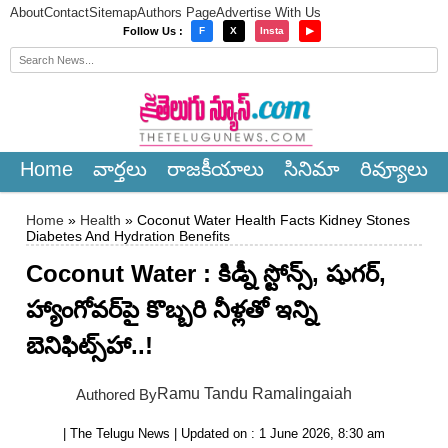
About
Contact
Sitemap
Authors Page
Advertise With Us
×
Follow Us :
F
X
Insta
▶
Home
వార్త‌లు
రాజ‌కీయాలు
సినిమా
రివ్యూలు
Home
»
Health
» Coconut Water Health Facts Kidney Stones
Diabetes And Hydration Benefits
Coconut Water : కిడ్నీ స్టోన్స్, షుగర్,
హ్యాంగోవర్‌పై కొబ్బరి నీళ్ల‌తో ఇన్ని
బెనిఫిట్స్‌హా..!
Ramu Tandu Ramalingaiah
Authored By
| The Telugu News | Updated on : 1 June 2026, 8:30 am