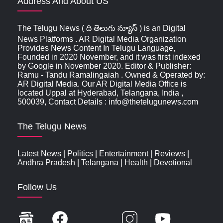
Address And About US
The Telugu News ( ది తెలుగు న్యూస్‌ ) is an Digital
News Platforms . AR Digital Media Organization
Provides News Content In Telugu Language,
Founded in 2020 November, and it was first indexed
by Google in November 2020. Editor & Publisher:
Ramu - Tandu Ramalingaiah . Owned & Operated by:
AR Digital Media. Our AR Digital Media Office is
located Uppal at Hyderabad, Telangana, India ,
500039, Contact Details : info@thetelugunews.com
The Telugu News
Latest News
|
Politics
|
Entertainment
|
Reviews
|
Andhra Pradesh
|
Telangana
|
Health
|
Devotional
Follow Us