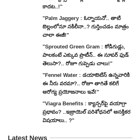
కాదట..!"
"Palm Jaggery : ఓర్నాయనో.. తాటి
బెల్లంలోనూ నకిలీనా..? గుర్తించడం మాత్రం
చాలా ఈజీ!"
"Sprouted Green Gram : కోడిగుడ్లు,
పాలకంటే ఎక్కువ ప్రొటీన్.. ఈ సూపర్ ఫుడ్
తెలుసా?.. రోజూ గుప్పెడు చాలు!"
"Fennel Water : డయాబెటిస్ ఉన్నవారికి
ఈ నీరు వరమా?.. రోజూ తాగితే కలిగే
ఆరోగ్య ప్రయోజనాలు ఇవే!"
"Viagra Benefits : క్యాన్సర్‌పై వయాగ్రా
ప్రభావం? ..ఇజ్రాయెల్ పరిశోధనలో ఆసక్తికర
విషయాలు.. ?"
Latest News