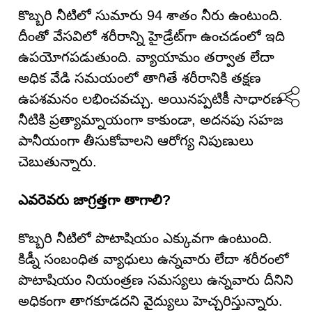
కొబ్బరి నీటిలో సుమారు 94 శాతం నీరు ఉంటుంది.
దీంతో వేసవిలో శరీరాన్ని హైడ్రేట్‌గా ఉంచడంలో ఇది
ఉపయోగపడుతుంది. వ్యాయామం తర్వాత లేదా
అధిక వేడి సమయంలో తాగితే శరీరానికి తక్షణ
ఉపశమనం లభించవచ్చు. అయినప్పటికీ సాధారణ
నీటికి ప్రత్యామ్నాయంగా కాకుండా, అదనపు సహజ
పానీయంగా తీసుకోవాలని ఆరోగ్య నిపుణులు
చెబుతున్నారు.
ఎవరెవరు జాగ్రత్తగా తాగాలి?
కొబ్బరి నీటిలో పొటాషియం ఎక్కువగా ఉంటుంది.
కిడ్నీ సంబంధిత వ్యాధులు ఉన్నవారు లేదా శరీరంలో
పొటాషియం నియంత్రణ సమస్యలు ఉన్నవారు దీనిని
అధికంగా తాగకూడదని వైద్యులు హెచ్చరిస్తున్నారు.