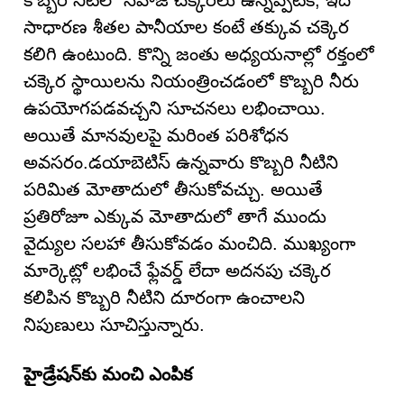
కొబ్బరి నీటిలో సహజ చక్కెరలు ఉన్నప్పటికీ, ఇది
సాధారణ శీతల పానీయాల కంటే తక్కువ చక్కెర
కలిగి ఉంటుంది. కొన్ని జంతు అధ్యయనాల్లో రక్తంలో
చక్కెర స్థాయిలను నియంత్రించడంలో కొబ్బరి నీరు
ఉపయోగపడవచ్చని సూచనలు లభించాయి.
అయితే మానవులపై మరింత పరిశోధన
అవసరం.డయాబెటిస్ ఉన్నవారు కొబ్బరి నీటిని
పరిమిత మోతాదులో తీసుకోవచ్చు. అయితే
ప్రతిరోజూ ఎక్కువ మోతాదులో తాగే ముందు
వైద్యుల సలహా తీసుకోవడం మంచిది. ముఖ్యంగా
మార్కెట్లో లభించే ఫ్లేవర్డ్ లేదా అదనపు చక్కెర
కలిపిన కొబ్బరి నీటిని దూరంగా ఉంచాలని
నిపుణులు సూచిస్తున్నారు.
హైడ్రేషన్‌కు మంచి ఎంపిక