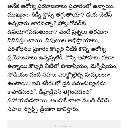
అనేక ఆరోగ్య ప్రయోజనాలు ప్రచారంలో ఉన్నాయి.
ముఖ్యంగా కిడ్నీ స్టోన్స్ తగ్గుతాయా? డయాబెటిస్
ఉన్నవారు తాగవచ్చా? హ్యాంగోవర్‌కు
ఉపయోగపడుతుందా? వంటి ప్రశ్నలు తరచుగా
వినిపిస్తుంటాయి. నిపుణుల అభిప్రాయాలు,
పరిశోధనల ప్రకారం కొబ్బరి నీటికి కొన్ని ఆరోగ్య
ప్రయోజనాలు ఉన్నప్పటికీ, కొన్ని అపోహలు కూడా
ఉన్నాయి.కొబ్బరి నీటిలో పొటాషియం, మెగ్నీషియం,
సోడియం వంటి సహజ ఎలక్ట్రోలైట్స్ పుష్కలంగా
ఉంటాయి. ఇవి శరీరంలో ద్రవ సమతుల్యతను
కాపాడటంలో, డీహైడ్రేషన్ తగ్గించడంలో
సహాయపడతాయి. అందుకే చాలా మంది దీనిని
సహజ స్పోర్ట్స్ డ్రింక్‌గా భావిస్తారు.