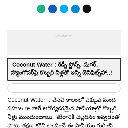
Coconut Water : కిడ్నీ స్టోన్స్, షుగర్,
హ్యాంగోవర్‌పై కొబ్బరి నీళ్ల‌తో ఇన్ని బెనిఫిట్స్‌హా..!
Coconut Water : వేసవి కాలంలో ఎక్కువ మంది
సహజంగా తాగే ఆరోగ్యకరమైన పానీయాల్లో కొబ్బరి
నీళ్లు ముందుంటాయి. శరీరానికి చల్లదనం ఇవ్వడంతో
పాటు తక్షణ శక్తిని అందించే ఈ పానీయం గురించి