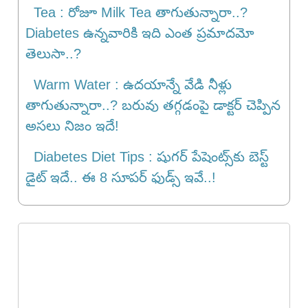
Tea : రోజూ Milk Tea తాగుతున్నారా..?
Diabetes ఉన్నవారికి ఇది ఎంత ప్రమాదమో
తెలుసా..?
Warm Water : ఉదయాన్నే వేడి నీళ్లు
తాగుతున్నారా..? బరువు తగ్గడంపై డాక్టర్ చెప్పిన
అసలు నిజం ఇదే!
Diabetes Diet Tips : షుగర్ పేషెంట్స్‌కు బెస్ట్
డైట్ ఇదే.. ఈ 8 సూపర్ ఫుడ్స్ ఇవే..!