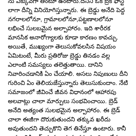
ను ఎక్కువగా తింటూ ఉంటారు.దీనిని ఒక బ్రేక్ ఫాస్ట్
లాగా దీన్ని వినియోగిస్తున్నారు. ఈ బ్రెడ్డు అనేది పెద్ద
నగరాలలోనూ, గ్రామాలలోనూ,పట్టణాలలోనూ
లభించే సులబమైన అల్పాహారం. ఇది శారీరక
మానసిక అనారోగ్యాలకు కూడా కారణం కావచ్చు.
అయితే, ముఖ్యంగా తెలుసుకోవలసిన విషయం
ఏమిటంటే, మీరు ప్రతిరోజు బ్రెడ్డు తినడం వల్ల
ఎలాంటి సమస్యలు తలెత్తుతాయి. దానిని
నివారించడానికి ఏం చేయాలి. అసలు నిపుణులు దీని
గురించి ఏం తెలియజేస్తున్నారు తెలుసుకుందాం. నేటి
సమాజంలో జీవించే జీవన విధానంలో ఆహారపు
అలవాట్లు చాలా మార్పులు సంభవించాయి. బ్రెడ్
అనేది అత్యంత సులభమైన అల్పాహారం. ఈ బ్రెడ్
చాలా ఈజీగా దొరుకుతుందని తక్కువ ఖరీదు
అవుతుందని తెచ్చుకొని తెగ తినేస్తూ ఉంటారు. కానీ