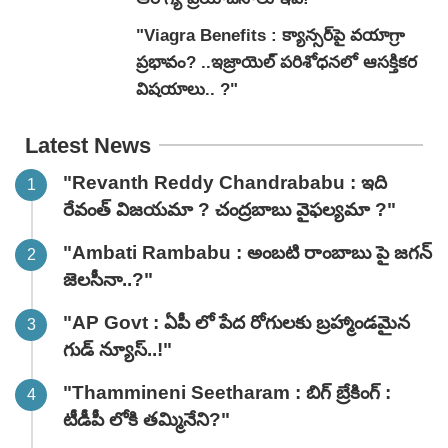
"Viagra Benefits : క్యాన్సర్‌పై వయాగ్రా
ప్రభావం? ..ఇజ్రాయెల్ పరిశోధనలో ఆసక్తికర
విషయాలు.. ?"
Latest News
"Revanth Reddy Chandrababu : ఇది
రేవంత్ విజయమా ? చంద్రబాబు వైఫల్యమా ?"
"Ambati Rambabu : అంబటి రాంబాబు పై జగన్
జెలసీనా..?"
"AP Govt : ఏపీ లో పేద రోగులకు బ్రహ్మాండమైన
గుడ్ న్యూస్..!"
"Thammineni Seetharam : బిగ్ బ్రేకింగ్ :
టీడీపీ లోకి తమ్మినేని?"