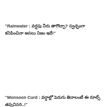
"Rainwater : వర్షపు నీరు తాగొచ్చా? స్వచ్ఛంగా
కనిపించినా అసలు నిజం ఇదే!"
"Monsoon Curd : వర్షాల్లో పెరుగు తినాలంటే ఈ రూల్స్
తప్పనిసరి..!"