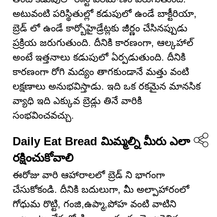
అటువంటి పరిస్థితుల్లో కడుపులో ఉండే బాక్టీరియా,
బ్రెడ్ లో ఉండే కార్బోహైడ్రేట్లకు జీర్ణం చేసినప్పుడు
ప్రక్రియ జరుగుతుంది. దీనికి కారణంగా, ఆల్కహాల్
అంటే ఇత్తనాలు కడుపులో ఏర్పడుతుంది. దీనికి
కారణంగా రోగి మద్యం తాగకుండానే మత్తు వంటి
లక్షణాలు అనుభవిస్తాడు. ఇది ఒక రకమైన మానసిక
వ్యాధి ఇది ఎక్కువ బ్రెడ్లు తినే వారికి
సంభవించవచ్చు.
Daily Eat Bread మిమ్మల్ని మీరు ఎలా
రక్షించుకోవాలి
ఈరోజు వారి ఆహారాలలో బ్రెడ్ ని భాగంగా
చేసుకోకండి. దీనికి బదులుగా, మీ అల్పాహారంలో
గోధుమ రొట్టి, గంజి,ఉప్మా,పోహ వంటి వాటిని