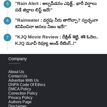
"Rain Alert : అల్పపీడనం ఎఫెక్ట్.. భారీ వర్షాలు
పడే జిల్లాల లిస్ట్ ఇదే!"
"Rainwater : వర్షపు నీరు తాగొచ్చా? స్వచ్ఛంగా
కనిపించినా అసలు నిజం ఇదే!"
"KJQ Movie Review : దీక్షిత్ శెట్టి, శశి ఓదెల..
KJQ మూవీ రివ్యూ అండ్ రేటింగ్‌..!"
Company
About Us
Contact Us
Advertise With Us
DNPA Code Of Ethics
DMCA Policy
Correction Policy
Privacy Policy
Authors Page
Disclaimer