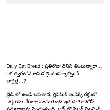
Daily Eat Bread : ప్రతిరోజు దీనిని తింటున్నారా…
ఇక త్వరలోనే ఆసుపత్రి బెండక్కాల్సిందే…
జాగ్రత్త…?
బ్రెడ్ లో ఉండే అది కాదు గ్లైసేమిక్ ఇండెక్స్ రక్తంలో
చక్కెరను వేగంగా పెంచుతుంది.ఇది డయాబెటిస్
ప్రమాదాలను పెంచుతుంది. బ్లడ్ లో ఫైబర్ విటమిన్