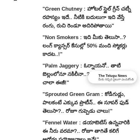
"Green Chutney : హోటల్ స్టైల్ గ్రీన్ చట్నీ
రహస్యం ఇదే.. నీటికి బదులుగా ఇది వేస్తే
రంగు, రుచి రెండూ అదిరిపోతాయి"
"Non Smokers : ఇది మీకు తెలుసా..?
లంగ్ క్యాన్సర్ కేసుల్లో 50% మంది స్మోకర్లు
కాదట..!"
"Palm Jaggery : ఓర్నాయనో.. తాటి
బెల్లంలోనూ నకిలీనా..? గుర్తించడం మాత్రం
The Telugu News
మీకు నచ్చిన సైటుగా ఎంచుకోండి
చాలా ఈజీ!"
"Sprouted Green Gram : కోడిగుడ్లు,
పాలకంటే ఎక్కువ ప్రొటీన్.. ఈ సూపర్ ఫుడ్
తెలుసా?.. రోజూ గుప్పెడు చాలు!"
"Fennel Water : డయాబెటిస్ ఉన్నవారికి
ఈ నీరు వరమా?.. రోజూ తాగితే కలిగే
ఆరోగ్య ప్రయోజనాలు ఇవే!"