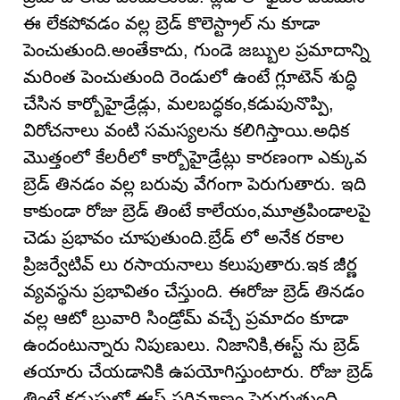
ఈ లేకపోవడం వల్ల బ్రెడ్ కొలెస్ట్రాల్ ను కూడా
పెంచుతుంది.అంతేకాదు, గుండె జబ్బుల ప్రమాదాన్ని
మరింత పెంచుతుంది రెండులో ఉంటే గ్లూటెన్ శుద్ధి
చేసిన కార్బోహైడ్రేడ్లు, మలబద్ధకం,కడుపునొప్పి,
విరోచనాలు వంటి సమస్యలను కలిగిస్తాయి.అధిక
మొత్తంలో కేలరీలో కార్బోహైడ్రేట్లు కారణంగా ఎక్కువ
బ్రెడ్ తినడం వల్ల బరువు వేగంగా పెరుగుతారు. ఇది
కాకుండా రోజు బ్రెడ్ తింటే కాలేయం,మూత్రపిండాలపై
చెడు ప్రభావం చూపుతుంది.బ్రేడ్ లో అనేక రకాల
ప్రిజర్వేటివ్ లు రసాయనాలు కలుపుతారు.ఇక జీర్ణ
వ్యవస్థను ప్రభావితం చేస్తుంది. ఈరోజు బ్రెడ్ తినడం
వల్ల ఆటో బ్రువారి సిండ్రోమ్ వచ్చే ప్రమాదం కూడా
ఉందంటున్నారు నిపుణులు. నిజానికి,ఈస్ట్ ను బ్రెడ్
తయారు చేయడానికి ఉపయోగిస్తుంటారు. రోజు బ్రెడ్
తింటే కడుపులో ఈస్ట్ పరిమాణం పెరుగుతుంది.