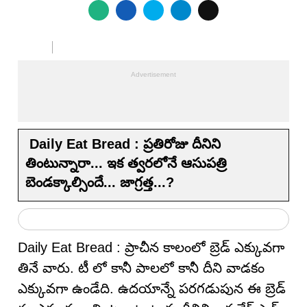
Daily Eat Bread : ప్రతిరోజు దీనిని
తింటున్నారా... ఇక త్వరలోనే ఆసుపత్రి
బెండక్కాల్సిందే... జాగ్రత్త...?
Daily Eat Bread : ప్రాచీన కాలంలో బ్రెడ్ ఎక్కువగా
తినే వారు. టీ లో కానీ పాలలో కానీ దీని వాడకం
ఎక్కువగా ఉండేది. ఉదయాన్నే పరగడుపున ఈ బ్రెడ్