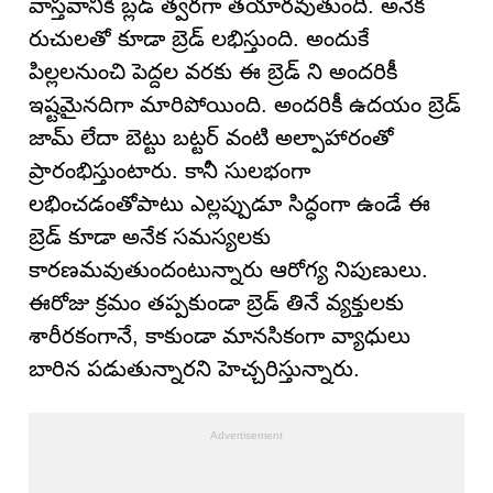
వాస్తవానికి బ్లడ్ త్వరగా తయారవుతుంది. అనేక
రుచులతో కూడా బ్రెడ్ లభిస్తుంది. అందుకే
పిల్లలనుంచి పెద్దల వరకు ఈ బ్రెడ్ ని అందరికీ
ఇష్టమైనదిగా మారిపోయింది. అందరికీ ఉదయం బ్రెడ్
జామ్ లేదా బెట్టు బట్టర్ వంటి అల్పాహారంతో
ప్రారంభిస్తుంటారు. కానీ సులభంగా
లభించడంతోపాటు ఎల్లప్పుడూ సిద్ధంగా ఉండే ఈ
బ్రెడ్ కూడా అనేక సమస్యలకు
కారణమవుతుందంటున్నారు ఆరోగ్య నిపుణులు.
ఈరోజు క్రమం తప్పకుండా బ్రెడ్ తినే వ్యక్తులకు
శారీరకంగానే, కాకుండా మానసికంగా వ్యాధులు
బారిన పడుతున్నారని హెచ్చరిస్తున్నారు.