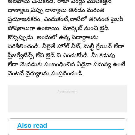
అలవాటు చేసుకోండి. రాజా పండ్లు మొలకెత్తిన
ధాన్యాలు,పప్పు దాన్యాలు తినడం మరింత
ప్రయోజనకరం. ఎందుకంటే,వాటిలో తగినంత ఫైబర్
పోషకాలుగా ఉంటాయి. మార్కెట్ నుంచి బ్రెడ్
కొన్నప్పుడు, అందులో ఉన్న పదార్థాలను
పరిశీలించండి. వీలైతే హోల్ వీట్, మల్టీ గ్రేయిన్ లేదా
ప్రీజర్వేటివ్స్ లేని బ్రెడ్ ని ఎంచుకోండి. మీ కడుపు
లేదా మెదడుకు సంబంధించిన ఏదైనా సమస్య ఉంటే
వెంటనే వైద్యులను సంప్రదించండి.
Also read