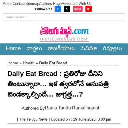
About
Contact
Sitemap
Authors Page
Advertise With Us
×
Follow Us :
F
X
Insta
▶
Home
వార్త‌లు
రాజ‌కీయాలు
సినిమా
రివ్యూలు
Home
»
Health
» Daily Eat Bread
Daily Eat Bread : ప్రతిరోజు దీనిని
తింటున్నారా… ఇక త్వరలోనే ఆసుపత్రి
బెండక్కాల్సిందే… జాగ్రత్త…?
Ramu Tandu Ramalingaiah
Authored By
| The Telugu News | Updated on : 19 June 2025, 3:00 pm