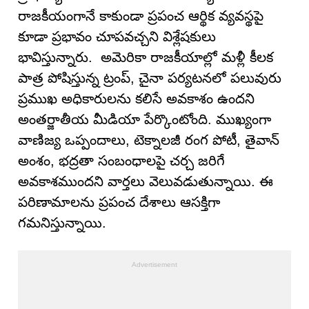
రాజకీయంగానే కాకుండా ప్రపంచ ఆర్థిక వ్యవస్థపై
కూడా ప్రభావం చూపవచ్చని విశ్లేషకులు
భావిస్తున్నారు. అమెరికా రాజకీయాల్లో మళ్లీ కీలక
పాత్ర పోషిస్తున్న ట్రంప్, చైనా పర్యటనలో పలువురు
ప్రముఖ అధికారులను కలిసే అవకాశం ఉందని
అంతర్జాతీయ మీడియా పేర్కొంటోంది. ముఖ్యంగా
వాణిజ్య ఒప్పందాలు, టెక్నాలజీ రంగ పోటీ, తైవాన్
అంశం, భద్రతా సంబంధాలపై చర్చ జరిగే
అవకాశముందని వార్తలు వెలువడుతున్నాయి. ఈ
పరిణామాలను ప్రపంచ దేశాలు ఆసక్తిగా
గమనిస్తున్నాయి.