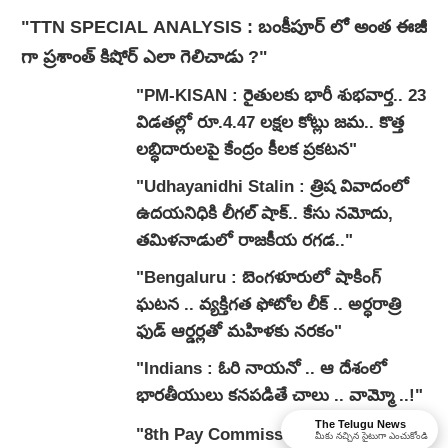
"TTN SPECIAL ANALYSIS : బంకీపూర్ లో అంత ఈజీ
గా ప్రశాంత్ కిషోర్ ఎలా గెలిచాడు ?"
"PM-KISAN : రైతులకు భారీ శుభవార్త.. 23
విడతల్లో రూ.4.47 లక్షల కోట్లు జమ.. కొత్త
లబ్ధిదారులపై కేంద్రం కీలక ప్రకటన"
"Udhayanidhi Stalin : త్రిష వివాదంలో
ఉదయనిధికి లీగల్ షాక్.. కేసు నమోదు,
తమిళనాడులో రాజకీయ రగడ.."
"Bengaluru : బెంగళూరులో షాకింగ్
ఘటన .. వ్యక్తిగత ఫోటోల లీక్ .. అర్ధరాత్రి
ఫుడ్ ఆర్డర్లతో మహిళకు నరకం"
"Indians : ఓరి నాయనో .. ఆ దేశంలో
భారతీయులు కనపడితే చాలు .. వామ్మో ..!"
The Telugu News
"8th Pay Commission : కేంద్ర
మీకు నచ్చిన సైటుగా ఎంచుకోండి