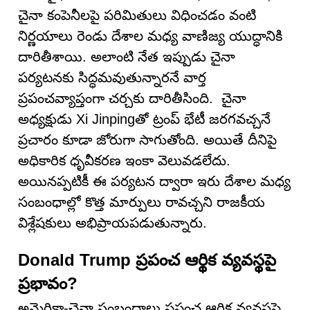
చైనా కంపెనీలపై పరిమితులు విధించడం వంటి
నిర్ణయాలు రెండు దేశాల మధ్య వాణిజ్య యుద్ధానికి
దారితీశాయి. అలాంటి నేత ఇప్పుడు చైనా
పర్యటనకు సిద్ధమవుతున్నారనే వార్త
ప్రపంచవ్యాప్తంగా చర్చకు దారితీసింది. చైనా
అధ్యక్షుడు Xi Jinpingతో ట్రంప్ భేటీ జరగవచ్చనే
ప్రచారం కూడా జోరుగా సాగుతోంది. అయితే దీనిపై
అధికారిక ధృవీకరణ ఇంకా వెలువడలేదు.
అయినప్పటికీ ఈ పర్యటన ద్వారా ఇరు దేశాల మధ్య
సంబంధాల్లో కొత్త మార్పులు రావచ్చని రాజకీయ
విశ్లేషకులు అభిప్రాయపడుతున్నారు.
Donald Trump ప్రపంచ ఆర్థిక వ్యవస్థపై
ప్రభావం?
అమెరికా-చైనా సంబంధాలు ప్రపంచ ఆర్థిక వ్యవస్థపై