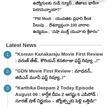
ఉద్యోగులకు గుడ్ న్యూస్.. జీతాలు భారీగా
పెరగనున్నాయా?"
"PM Modi : యువతకు ప్రధాని కీలక
పిలుపు .. దేశవ్యాప్తంగా 100 వారాల
ఉద్యమం.. ‘నషా ముక్త్ యువా’కు శ్రీకారం"
Latest News
"Korean Kanakaraju Movie First Review
: వరుణ్ తేజ్.. కొరియన్ కనకరాజు ఫస్ట్ రివ్యూ ..!"
"GDN Movie First Review : మాధవన్..
జిడిఎన్ మూవీ ఫ‌స్ట్ రివ్యూ..!"
"Karthika Deepam 2 Today Episode
August 06 : కార్తీక దీపం 2 ఆగష్టు 6 ఎపిసోడ్ :
సూరజ్ షాక్ నిర్ణయం – జ్యోత్స్నకు పెళ్లి ఒత్తిడి!"