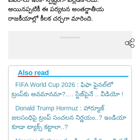
అయినప్పటికీ ఈ పర్యటన అంతర్జాతీయ
రాజకీయాల్లో కీలక చర్చగా మారింది.
Also read
FIFA World Cup 2026 : ఫిఫా ఫైనల్‌లో
ట్రంప్‌కు అవమానమా?…. స్టేజ్‌పైనే .. వీడియో !
Donald Trump Hormuz : హార్మూజ్
జలసంధిపై ట్రంప్ సంచలన నిర్ణయం..? ఇండియా
కూడా ట్యాక్స్ కట్టాలా..?