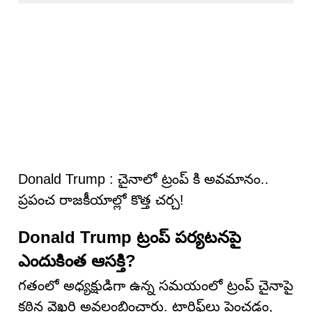
Donald Trump : చైనాలో ట్రంప్ కి అవ‌మానం..
ప్రపంచ రాజకీయాల్లో కొత్త చర్చ!
Donald Trump ట్రంప్ పర్యటనపై
ఎందుకింత ఆసక్తి?
గతంలో అధ్యక్షుడిగా ఉన్న సమయంలో ట్రంప్ చైనాపై
కఠిన వైఖరి అవలంబించారు. టారిఫ్‌లు పెంచడం,