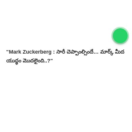
"Mark Zuckerberg : సారీ చెప్పాంల్సిందే… మార్క్ మీద
యుద్ధం మొదలైంది..?"