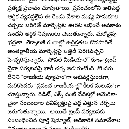
ప్రత్యక్ష ప్రభావం చూపుతాయి. ప్రపంచంలోని అతిపెద్ద
ఆర్థిక వ్యవస్థలైన ఈ రెండు దేశాల మధ్య సానుకూల
చర్చలు జరిగితే మార్కెట్లకు ఊరట లభించే అవకాశం
ఉందని ఆర్థిక నిపుణులు చెబుతున్నారు. మరోవైపు
భద్రతా, టెక్నాలజీ రంగాల్లో ఉద్రిక్తతలు కొనసాగితే
అంతర్జాతీయ మార్కెట్లపై ఒత్తిడి పెరగవచ్చని
హెచ్చరిస్తున్నారు. సోషల్ మీడియాలో కూడా ట్రంప్
చైనా పర్యటనపై భారీ చర్చ జరుగుతోంది. కొందరు
దీనిని “రాజకీయ వ్యూహం”గా అభివర్ణిస్తుండగా,
మరికొందరు “ప్రపంచ రాజకీయాల్లో కీలక మలుపు”గా
చూస్తున్నారు. రెడిట్‌, ఎక్స్ వంటి వేదికల్లో అమెరికా-
చైనా సంబంధాల భవిష్యత్తుపై పెద్ద ఎత్తున చర్చలు
జరుగుతున్నాయి. అయితే ట్రంప్ పర్యటనకు
సంబంధించిన పూర్తి షెడ్యూల్‌, అధికారిక సమావేశాల
వివరాలు ఇంకా స్పష్టంగా వెల్లడికాలేదు.