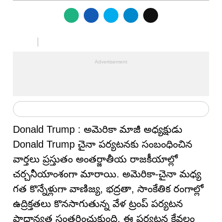
Donald Trump : అమెరికా మాజీ అధ్యక్షుడు
Donald Trump చైనా పర్యటనకు సంబంధించిన
వార్తలు ప్రస్తుతం అంతర్జాతీయ రాజకీయాల్లో
చర్చనీయాంశంగా మారాయి. అమెరికా-చైనా మధ్య
గత కొన్నేళ్లుగా వాణిజ్య, భద్రతా, సాంకేతిక రంగాల్లో
ఉద్రిక్తతలు కొనసాగుతున్న వేళ ట్రంప్ పర్యటన
ప్రాధాన్యత సంతరించుకుంది. ఈ పర్యటన కేవలం