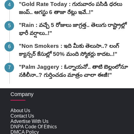
"Gold Rate Today : గురువారం పసిడి ధరలు
జంప్.. ఆగస్టు 6 తాజా రేట్లు ఇవే..!"
"Rain : వచ్చే 5 రోజులు జాగ్రత్త.. తెలుగు రాష్ట్రాల్లో
భారీ వ‌ర్షాలు..!"
"Non Smokers : ఇది మీకు తెలుసా..? లంగ్
క్యాన్సర్ కేసుల్లో 50% మంది స్మోకర్లు కాదట..!"
"Palm Jaggery : ఓర్నాయనో.. తాటి బెల్లంలోనూ
నకిలీనా..? గుర్తించడం మాత్రం చాలా ఈజీ!"
Company
About Us
Contact Us
Advertise With Us
DNPA Code Of Ethics
DMCA Policy