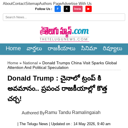
About
Contact
Sitemap
Authors Page
Advertise With Us
×
Follow Us :
F
X
Insta
▶
Home
వార్త‌లు
రాజ‌కీయాలు
సినిమా
రివ్యూలు
Home
»
National
» Donald Trumps China Visit Sparks Global
Attention And Political Speculation
Donald Trump : చైనాలో ట్రంప్ కి
అవ‌మానం.. ప్రపంచ రాజకీయాల్లో కొత్త
చర్చ!
Ramu Tandu Ramalingaiah
Authored By
| The Telugu News | Updated on : 14 May 2026, 9:40 am