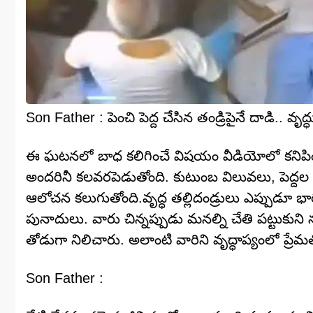
Son Father : పెంచి పెద్ద చేసిన తండ్రిపైనే దాడి.. వృద
ఈ ఘటనలో బాధ కలిగించే విషయం వీడియోలో కనిపించి
అందరినీ కలవరపెడుతోంది. కుటుంబ విలువలు, పెద్దల ప
ఆలోచన కలుగుతోంది.వృద్ధ తల్లిదండ్రులు ఎప్పుడూ
పునాదులు. వారు చిన్నప్పుడు మనల్ని చేతి పట్టుకుని 
తోడుగా నిలిచారు. అలాంటి వారిని వృద్ధాప్యంలో ప
Son Father :