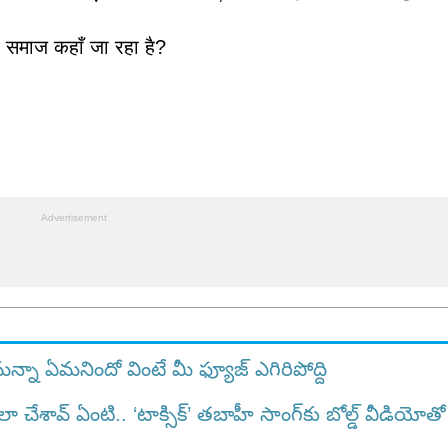
रा समाज कहाँ जा रहा है?
మన్నా ఏమనిందో వింటే మీ ఫ్యూజ్ ఎగిరిపోద్ది
ావ్ ఏంటి.. ‘టాక్సిక్’ తబాహీ సాంగ్‌కు బోల్డ్ వీడియోతో ర‌చ