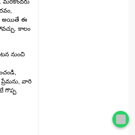
ు. మరికొందరు
ౌరవం,
రా? అయితే ఈ
ోవచ్చు. కాలం
ంఘటన నుంచి
ించండి,
 ప్రేమను, వారి
ే గొప్ప