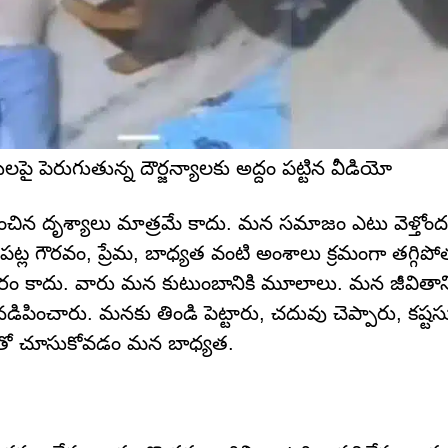
్ధులపై పెరుగుతున్న దౌర్జన్యాలకు అద్దం పట్టిన వీడియో
న దృశ్యాలు మాత్రమే కాదు. మన సమాజం ఎటు వెళ్తోందనే 
ట్ల గౌరవం, ప్రేమ, బాధ్యత వంటి అంశాలు క్రమంగా తగ్గిప
 భారం కాదు. వారు మన కుటుంబానికి మూలాలు. మన జీవితా
నడిపించారు. మనకు తిండి పెట్టారు, చదువు చెప్పారు, కష్టసు
్రేమతో చూసుకోవడం మన బాధ్యత.