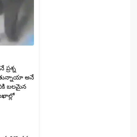
ప్రశ్న
ోతున్నాయా అనే
నికి బలమైన
ఖాల్లో