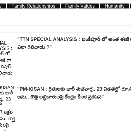
y
Family Relationships
Family Values
Humanity
"TTN SPECIAL ANALYSIS : బంకీపూర్ లో అంత ఈజీ గా ప
ఎలా గెలిచాడు ?"
"PM-KISAN : రైతులకు భారీ శుభవార్త.. 23 విడతల్లో రూ.4.47 లక్షల కోట్లు
జమ.. కొత్త లబ్ధిదారులపై కేంద్రం కీలక ప్రకటన"