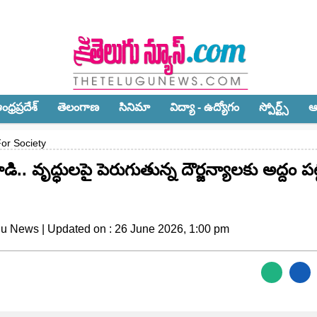
ధ్ర‌ప్ర‌దేశ్‌
తెలంగాణ‌
సినిమా
విద్యా - ఉద్యోగం
స్పోర్ట్స్‌
ఆ
For Society
డి.. వృద్ధులపై పెరుగుతున్న దౌర్జన్యాలకు అద్దం పట
gu News | Updated on : 26 June 2026, 1:00 pm