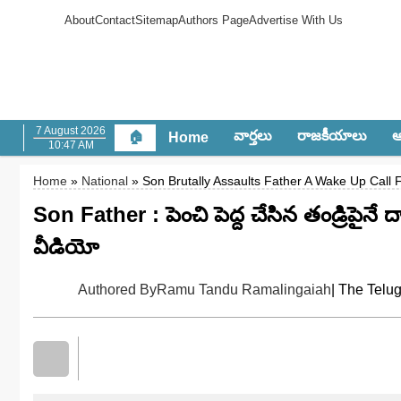
About
Contact
Sitemap
Authors Page
Advertise With Us
7 August 2026
వార్త‌లు
రాజ‌కీయాలు
ఆం
🏠
Home
10:47 AM
Home
»
National
» Son Brutally Assaults Father A Wake Up Call 
Son Father : పెంచి పెద్ద చేసిన తండ్రిపైనే దా
వీడియో
Authored By
Ramu Tandu Ramalingaiah
| The Telu