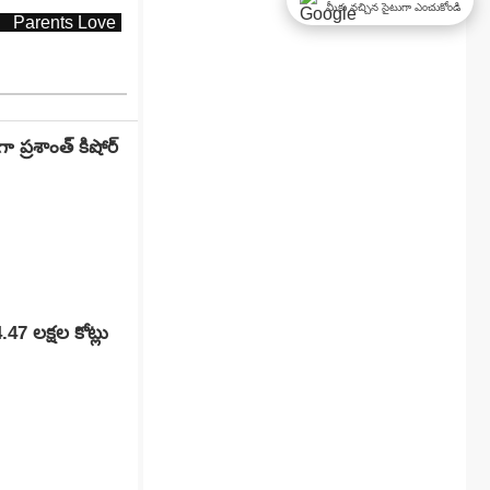
మీకు నచ్చిన సైటుగా ఎంచుకోండి
Parents Love
Respect Parents
Social Awareness
్రశాంత్ కిషోర్