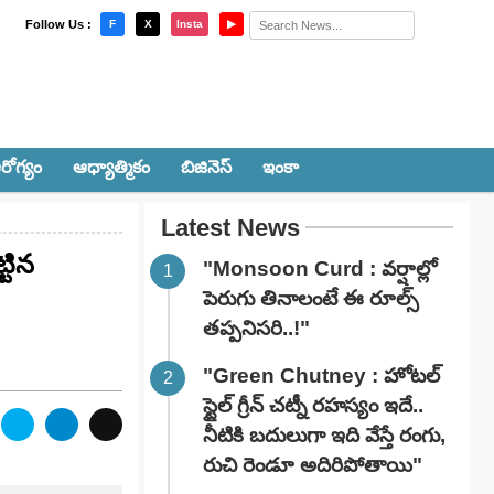
×
Follow Us :
F
X
Insta
▶
రోగ్యం
ఆధ్యాత్మికం
బిజినెస్
ఇంకా
Latest News
్టిన
"Monsoon Curd : వర్షాల్లో
పెరుగు తినాలంటే ఈ రూల్స్
తప్పనిసరి..!"
"Green Chutney : హోటల్
స్టైల్ గ్రీన్ చట్నీ రహస్యం ఇదే..
నీటికి బదులుగా ఇది వేస్తే రంగు,
రుచి రెండూ అదిరిపోతాయి"