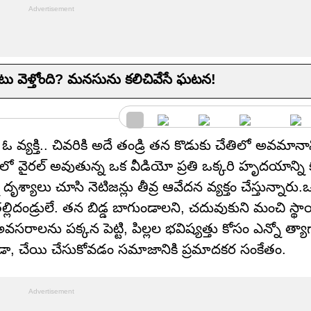
ఎటు వెళ్తోంది? మనసును కలిచివేసే ఘటన!
 వ్యక్తి.. చివరికి అదే తండ్రి తన కొడుకు చేతిలో అవమానాని
ైరల్ అవుతున్న ఒక వీడియో ప్రతి ఒక్కరి హృదయాన్ని కలి
 దృశ్యాలు చూసి నెటిజన్లు తీవ్ర ఆవేదన వ్యక్తం చేస్తున్నారు.ఒ
ల్లిదండ్రులే. తన బిడ్డ బాగుండాలని, చదువుకుని మంచి స్థా
అవసరాలను పక్కన పెట్టి, పిల్లల భవిష్యత్తు కోసం ఎన్నో త్యాగ
కుండా, చేయి చేసుకోవడం సమాజానికి ప్రమాదకర సంకేతం.