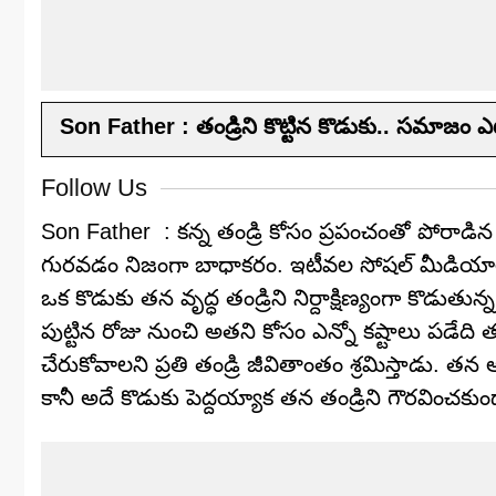
Son Father : తండ్రిని కొట్టిన కొడుకు.. సమాజం 
Follow Us
Son Father : కన్న తండ్రి కోసం ప్రపంచంతో పోరాడిన ఓ
గురవడం నిజంగా బాధాకరం. ఇటీవల సోషల్ మీడియాలో వ
ఒక కొడుకు తన వృద్ధ తండ్రిని నిర్దాక్షిణ్యంగా కొడుతున్న
పుట్టిన రోజు నుంచి అతని కోసం ఎన్నో కష్టాలు పడేది త
చేరుకోవాలని ప్రతి తండ్రి జీవితాంతం శ్రమిస్తాడు. తన 
కానీ అదే కొడుకు పెద్దయ్యాక తన తండ్రిని గౌరవించ