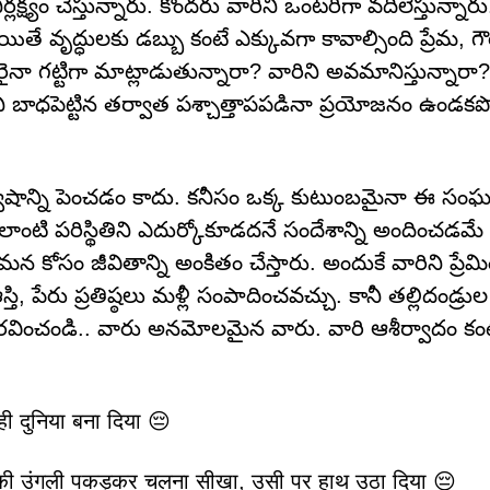
ష్యం చేస్తున్నారు. కొందరు వారిని ఒంటరిగా వదిలేస్తున్నార
యితే వృద్ధులకు డబ్బు కంటే ఎక్కువగా కావాల్సింది ప్రేమ, గ
ైనా గట్టిగా మాట్లాడుతున్నారా? వారిని అవమానిస్తున్నా
రిని బాధపెట్టిన తర్వాత పశ్చాత్తాపపడినా ప్రయోజనం ఉండకప
ద్వేషాన్ని పెంచడం కాదు. కనీసం ఒక్క కుటుంబమైనా ఈ స
 ఇలాంటి పరిస్థితిని ఎదుర్కోకూడదనే సందేశాన్ని అందించడమే
మన కోసం జీవితాన్ని అంకితం చేస్తారు. అందుకే వారిని ప్రేమ
 పేరు ప్రతిష్ఠలు మళ్లీ సంపాదించవచ్చు. కానీ తల్లిదండ్రుల
ు గౌరవించండి.. వారు అనమోలమైన వారు. వారి ఆశీర్వాదం కంట
ो ही दुनिया बना दिया 😔
प की उंगली पकड़कर चलना सीखा, उसी पर हाथ उठा दिया 😔