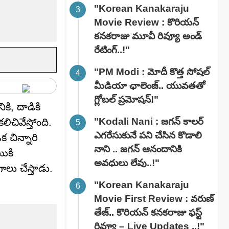
"Korean Kanakaraju
Movie Review : కొరియన్
కనకరాజు మూవీ రివ్యూ అండ్
రేటింగ్‌..!"
"PM Modi : మోదీ కొత్త సోషల్
మీడియా ఛాలెంజ్.. యువతతో
గ్లోబల్ ప్రమోషన్!"
కి, దాడికి
"Kodali Nani : జగన్ కాలర్
చివేస్తోంది.
ఎగరేసుకునే పని చేసిన కొడాలి
క చిన్నారి
నాని .. జగన్ ఆనందానికి
యికి
అవధులు లేవు..!"
ాలు చేస్తాడు.
"Korean Kanakaraju
Movie First Review : వరుణ్
తేజ్.. కొరియన్ కనకరాజు ఫస్ట్
రివ్యూ – Live Updates ..!"