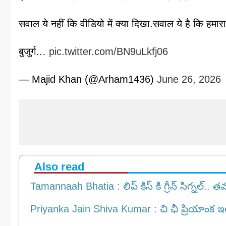
सवाल ये नहीं कि वीडियो में क्या दिखा.सवाल ये है कि हमा
बुजुर्ग…
pic.twitter.com/BN9uLkfj06
— Majid Khan (@Arham1436)
June 26, 2026
Also read
Tamannaah Bhatia : లిప్ కిస్ కి గ్రీన్ సిగ్నల్.. త
Priyanka Jain Shiva Kumar : చి ఛీ ప్రియాంక ఇలా చేశ