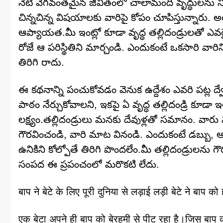
నేటి వేగవంతమైన జీవితంలో చాలామంది వృద్ధులను నిర్లక్
చిన్నచిన్న విషయాలకు వారిపై కోపం చూపిస్తున్నారు. అ
ఆప్యాయత.మీ ఇంట్లో కూడా వృద్ధ తల్లిదండ్రులతో ఎవర
రోజే ఆ పరిస్థితిని మార్చండి. ఎందుకంటే ఒకసారి వా
తిరిగి రాదు.
ఈ కథనాన్ని పంచుకోవడం వెనుక ఉద్దేశం ఎవరి పట్ల 
పాఠం నేర్చుకోవాలని, ఇకపై ఏ వృద్ధ తల్లిదండ్రి కూడా
లక్ష్యం.తల్లిదండ్రులు మనకు దేవుళ్లతో సమానం. వారు 
గౌరవించండి, వారి మాట వినండి. ఎందుకంటే డబ్బు, ఆస్తి,
ఉనికిని కోల్పోతే తిరిగి పొందలేం.మీ తల్లిదండ్రులన
సంపద ఈ ప్రపంచంలో మరొకటి లేదు.
बाप ने बेटे के लिए पूरी दुनिया से लड़ाई लड़ी बेटे ने बाप क
एक बेटा अपने ही बाप को बेरहमी से पीट रहा है।जिस बा