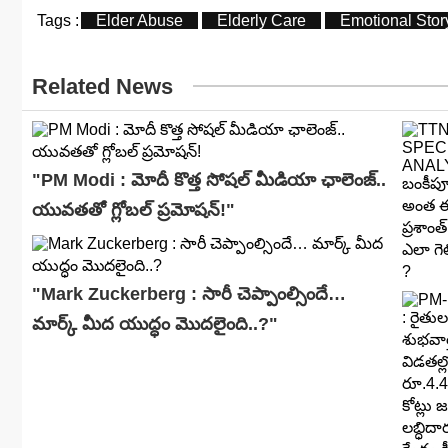
Tags :
Elder Abuse
Elderly Care
Emotional Stor
Related News
"PM Modi : మోదీ కొత్త సోషల్ మీడియా ఛాలెంజ్..
యువతతో గ్లోబల్ ప్రమోషన్!"
"Mark Zuckerberg : సారీ చెప్పాంల్సిందే…
మార్క్ మీద యుద్ధం మొదలైంది..?"