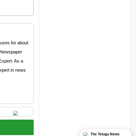
uses for about
y Newspaper
Expert. As a
expert in news
The Telugu News