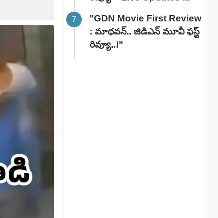
"GDN Movie First Review
: మాధవన్.. జిడిఎన్ మూవీ ఫ‌స్ట్
రివ్యూ..!"