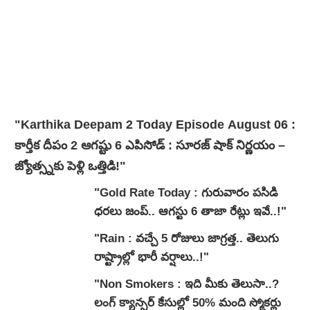
"Karthika Deepam 2 Today Episode August 06 :
కార్తీక దీపం 2 ఆగష్టు 6 ఎపిసోడ్ : సూరజ్ షాక్ నిర్ణయం –
జ్యోత్స్నకు పెళ్లి ఒత్తిడి!"
"Gold Rate Today : గురువారం పసిడి
ధరలు జంప్.. ఆగస్టు 6 తాజా రేట్లు ఇవే..!"
"Rain : వచ్చే 5 రోజులు జాగ్రత్త.. తెలుగు
రాష్ట్రాల్లో భారీ వ‌ర్షాలు..!"
"Non Smokers : ఇది మీకు తెలుసా..?
లంగ్ క్యాన్సర్ కేసుల్లో 50% మంది స్మోకర్లు