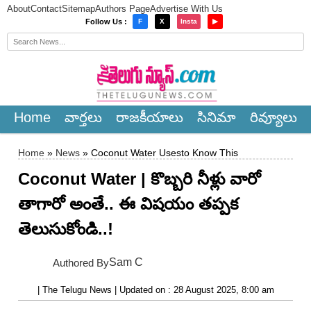
About
Contact
Sitemap
Authors Page
Advertise With Us
×
Follow Us :
F
X
Insta
▶
Home
వార్త‌లు
రాజ‌కీయాలు
సినిమా
రివ్యూలు
Home
»
News
» Coconut Water Usesto Know This
Coconut Water | కొబ్బ‌రి నీళ్లు వారో
తాగారో అంతే.. ఈ విష‌యం త‌ప్ప‌క
తెలుసుకోండి..!
Sam C
Authored By
| The Telugu News | Updated on : 28 August 2025, 8:00 am