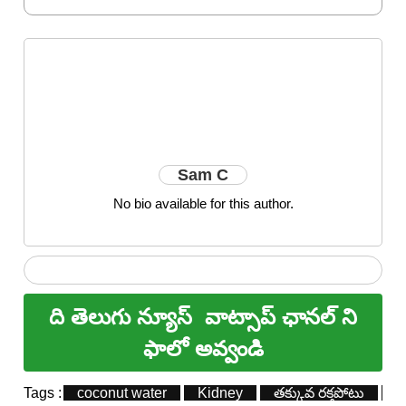
Sam C
No bio available for this author.
ది తెలుగు న్యూస్
వాట్సాప్ ఛానల్ ని
ఫాలో అవ్వండి
Tags :
coconut water
Kidney
తక్కువ రక్తపోటు
య