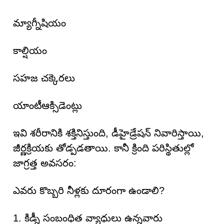
మ్యాగ్నీషియం
కాల్షియం
సహజ చక్కెరలు
యాంటీఆక్సిడెంట్లు
ఇవి శరీరానికి శక్తినిస్తుంది, డీహైడ్రేషన్ నివారిస్తాయి,
జీర్ణక్రియకు తోడ్పడతాయి. కానీ క్రింది పరిస్థితుల్లో
జాగ్రత్త అవసరం:
ఎవరు కొబ్బరి నీళ్లకు దూరంగా ఉండాలి?
1. కిడ్నీ సంబంధిత వ్యాధులు ఉన్నవారు