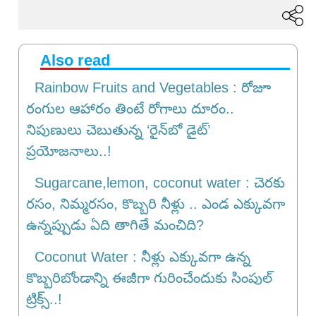
Also read
Rainbow Fruits and Vegetables : రోజూ
రంగుల ఆహారం తింటే రోగాలు దూరం..
నిపుణులు చెబుతున్న ‘రైన్‌బో డైట్’
ప్రయోజనాలు..!
Sugarcane,lemon, coconut water : చెరకు
రసం, నిమ్మరసం, కొబ్బరి నీళ్లు .. ఎండ ఎక్కువగా
ఉన్నప్పుడు ఏది తాగితే మంచిది?
Coconut Water : నీళ్లు ఎక్కువగా ఉన్న
కొబ్బరిబోండాన్ని ఈజీగా గురించేందుకు సింపుల్‌
ట్రిక్స్‌..!