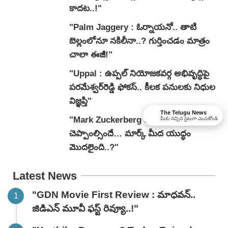
కాదట..!"
"Palm Jaggery : ఓర్నాయనో.. తాటి
బెల్లంలోనూ నకిలీనా..? గుర్తించడం మాత్రం
చాలా ఈజీ!"
"Uppal : ఉప్పల్ నియోజకవర్గ అభివృద్ధిపై
పరమేశ్వర్‌రెడ్డి ఫోకస్.. కీలక పనులకు నిధుల
విజ్ఞప్తి"
The Telugu News
"Mark Zuckerberg : సారీ
మీకు నచ్చిన సైటుగా ఎంచుకోండి
చెప్పాంల్సిందే… మార్క్ మీద యుద్ధం
మొదలైంది..?"
Latest News
"GDN Movie First Review : మాధవన్..
జిడిఎన్ మూవీ ఫ‌స్ట్ రివ్యూ..!"