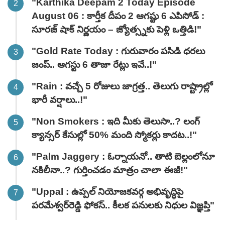
"Karthika Deepam 2 Today Episode
August 06 : కార్తీక దీపం 2 ఆగష్టు 6 ఎపిసోడ్ :
సూరజ్ షాక్ నిర్ణయం – జ్యోత్స్నకు పెళ్లి ఒత్తిడి!"
"Gold Rate Today : గురువారం పసిడి ధరలు
జంప్.. ఆగస్టు 6 తాజా రేట్లు ఇవే..!"
"Rain : వచ్చే 5 రోజులు జాగ్రత్త.. తెలుగు రాష్ట్రాల్లో
భారీ వ‌ర్షాలు..!"
"Non Smokers : ఇది మీకు తెలుసా..? లంగ్
క్యాన్సర్ కేసుల్లో 50% మంది స్మోకర్లు కాదట..!"
"Palm Jaggery : ఓర్నాయనో.. తాటి బెల్లంలోనూ
నకిలీనా..? గుర్తించడం మాత్రం చాలా ఈజీ!"
"Uppal : ఉప్పల్ నియోజకవర్గ అభివృద్ధిపై
పరమేశ్వర్‌రెడ్డి ఫోకస్.. కీలక పనులకు నిధుల విజ్ఞప్తి"