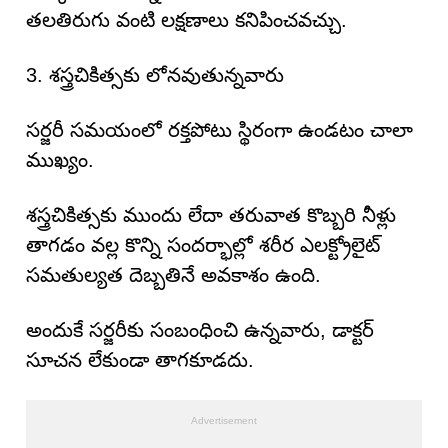
తలతిరుగు వంటి లక్షణాలు కనిపించవచ్చు.
3. శస్త్రచికిత్సకు లోనవుతున్నవారు
సర్జరీ సమయంలో రక్తపోటు స్థిరంగా ఉండటం చాలా
ముఖ్యం.
శస్త్రచికిత్సకు ముందు లేదా తరువాత కొబ్బరి నీళ్లు
తాగడం వల్ల కొన్ని సందర్భాల్లో శరీర ఎలక్ట్రోలైట్
సమతుల్యత దెబ్బతినే అవకాశం ఉంది.
అందుకే సర్జరీకు సంబంధించి ఉన్నవారు, డాక్టర్
సూచన లేకుండా తాగకూడదు.