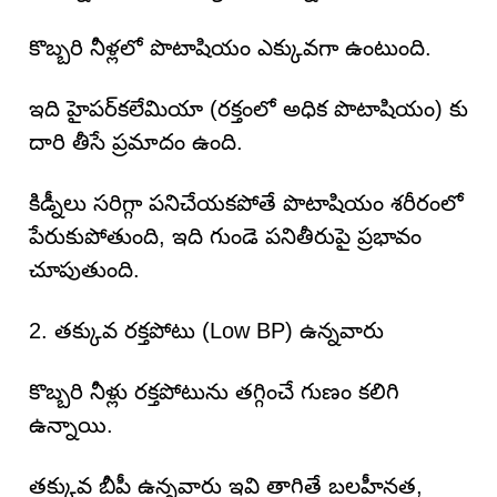
కొబ్బరి నీళ్లలో పొటాషియం ఎక్కువగా ఉంటుంది.
ఇది హైపర్‌కలేమియా (రక్తంలో అధిక పొటాషియం) కు
దారి తీసే ప్రమాదం ఉంది.
కిడ్నీలు సరిగ్గా పనిచేయకపోతే పొటాషియం శరీరంలో
పేరుకుపోతుంది, ఇది గుండె పనితీరుపై ప్రభావం
చూపుతుంది.
2. తక్కువ రక్తపోటు (Low BP) ఉన్నవారు
కొబ్బరి నీళ్లు రక్తపోటును తగ్గించే గుణం కలిగి
ఉన్నాయి.
తక్కువ బీపీ ఉన్నవారు ఇవి తాగితే బలహీనత,