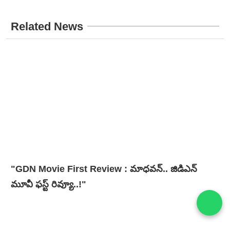
Related News
"GDN Movie First Review : మాధవన్.. జిడిఎన్
మూవీ ఫ‌స్ట్ రివ్యూ..!"