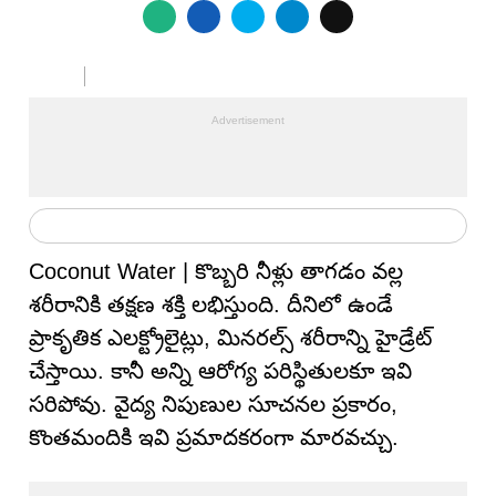
Coconut Water | కొబ్బరి నీళ్లు తాగడం వల్ల
శరీరానికి తక్షణ శక్తి లభిస్తుంది. దీనిలో ఉండే
ప్రాకృతిక ఎలక్ట్రోలైట్లు, మినరల్స్ శరీరాన్ని హైడ్రేట్
చేస్తాయి. కానీ అన్ని ఆరోగ్య పరిస్థితులకూ ఇవి
సరిపోవు. వైద్య నిపుణుల సూచనల ప్రకారం,
కొంతమందికి ఇవి ప్రమాదకరంగా మారవచ్చు.