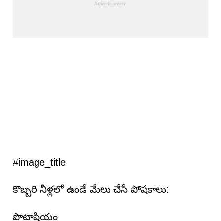
#image_title
కొబ్బరి నీళ్లలో ఉండే మేలు చేసే పోషకాలు:
పొటాషియం