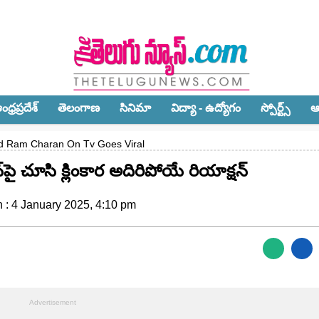
ధ్ర‌ప్ర‌దేశ్‌
తెలంగాణ‌
సినిమా
విద్యా - ఉద్యోగం
స్పోర్ట్స్‌
ఆ
ad Ram Charan On Tv Goes Viral
‌పై చూసి క్లింకార అదిరిపోయే రియాక్ష‌న్
 : 4 January 2025, 4:10 pm