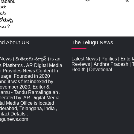
nd About US
The Telugu News
ews ( ది తెలుగు న్యూస్‌ ) is an
Latest News
|
Politics
|
Enter
Reviews
|
Andhra Pradesh
|
s Platforms . AR Digital Media
Health
|
Devotional
n Provides News Content In
guage, Founded in 2020
d it was first indexed by
ovember 2020. Editor &
Ramu - Tandu Ramalingaiah .
rated by: AR Digital Media.
al Media Office is located
derabad, Telangana, India ,
act Details :
lugunews.com