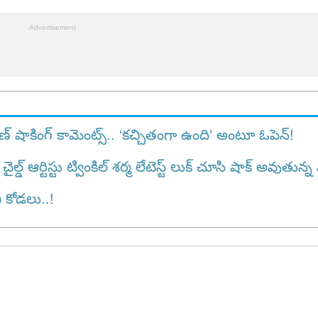
షాకింగ్ కామెంట్స్.. ‘కచ్చితంగా ఉంది’ అంటూ ఓపెన్!
్టిస్టు ట్వింకిల్ శర్మ లేటెస్ట్ లుక్ చూసి షాక్ అవుతున్న ఫ
 కోడలు..!