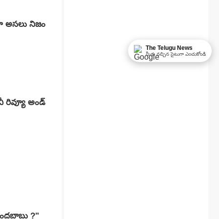
ినా అసలు నిజం
The Telugu News
మీకు నచ్చిన సైటుగా ఎంచుకోండి
ంద్రబాబు ?"