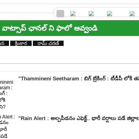
వాట్సాప్ ఛానల్ ని ఫాలో అవ్వండి
సన
క్లింకార‌
రామ్ చరణ్
"Thammineni Seetharam : బిగ్ బ్రేకింగ్ : టీడీపీ లోకి తమ
"Rain Alert : అల్పపీడనం ఎఫెక్ట్.. భారీ వర్షాలు పడే జిల్లాల 