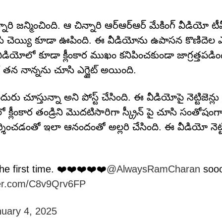
ారి జ‌న్మించింది. ఆ చిన్నారి ఆర్‌ఆర్‌ఆర్‌ మేకింగ్ వీడియో ట
చూసి చెయ్యి కూడా ఊపింది. ఈ వీడియోను ఉపాసన కొణిదెల ఎక్
 వీడియోలో కూడా క్లీంకార ముఖం కనిపించకుండా జాగ్రత్తపడ
ో తన నాన్నను చూసి ఎగ్జైట్‌ అయింది.
 చూస్తున్నా అని పోస్ట్‌ చేసింది. ఈ వీడియోపై నెట్టిజెన్లు 
 క్లీంకార తండ్రిని మొదటిసారిగా స్క్రీన్ పై చూసి సంతోషంగా
రదర్శించడంతో ఇలా ఆనందంతో అల్లరి చేసింది. ఈ వీడియో నెట్
he first time. ❤️❤️❤️❤️❤️
@AlwaysRamCharan
sooo
tter.com/C8v9Qrv6FP
uary 4, 2025