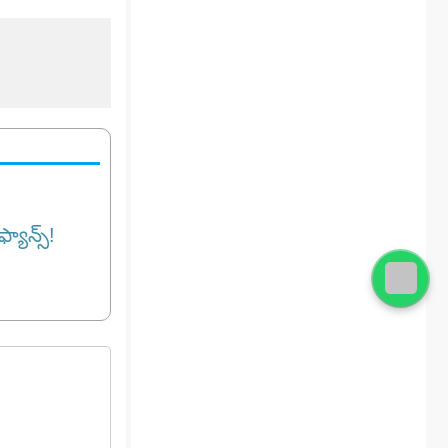
్యాన్స్!