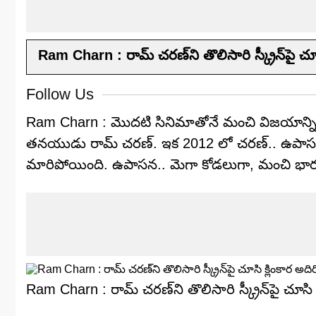
Ram Charn : రామ్ చ‌ర‌ణ్‌ని తొలిసారి స్క్రీన్‌పై చూస
Follow Us
Ram Charn : మొదటి సినిమాతోనే మంచి విజయాన్ని అం
త‌న‌యుడు రామ్ చ‌ర‌ణ్‌. ఇక 2012 లో చరణ్.. ఉపాసన కా
మారిపోయింది. ఉపాసన.. మెగా కోడలుగా, మంచి భార్యగ
Ram Charn : రామ్ చ‌ర‌ణ్‌ని తొలిసారి స్క్రీన్‌పై చూసి 