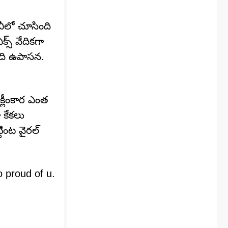
ీవీలో చూసింది
స్‌ వేదికగా
ింది ఉపాసన.
క్లీంకార ఎంత
 కేకలు
టింట వైరల్
 proud of u.