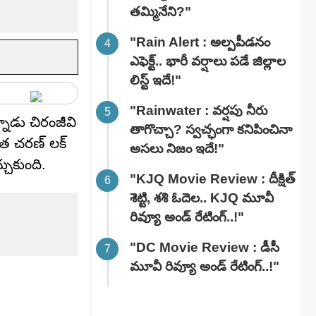
తమ్మినేని?"
"Rain Alert : అల్పపీడనం
ఎఫెక్ట్.. భారీ వర్షాలు పడే జిల్లాల
లిస్ట్ ఇదే!"
"Rainwater : వర్షపు నీరు
నాడు చిరంజీవి
తాగొచ్చా? స్వచ్ఛంగా కనిపించినా
వాత చరణ్ లక్
అసలు నిజం ఇదే!"
చుకుంది.
"KJQ Movie Review : దీక్షిత్
శెట్టి, శశి ఓదెల.. KJQ మూవీ
రివ్యూ అండ్ రేటింగ్‌..!"
"DC Movie Review : డీసీ
మూవీ రివ్యూ అండ్ రేటింగ్‌..!"