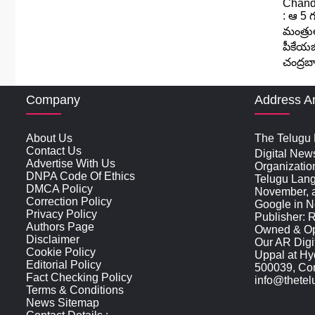
Company
Address A
About Us
The Telugu N
Contact Us
Digital New
Advertise With Us
Organizatio
DNPA Code Of Ethics
Telugu Lan
DMCA Policy
November, an
Correction Policy
Google in N
Privacy Policy
Publisher: 
Authors Page
Owned & Ope
Disclaimer
Our AR Digit
Cookie Policy
Uppal at Hy
Editorial Policy
500039, Cont
Fact Checking Policy
info@thete
Terms & Conditions
News Sitemap