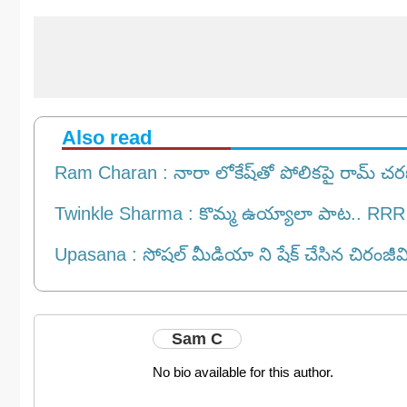
Also read
Ram Charan : నారా లోకేష్‌తో పోలికపై రామ్ చరణ్ 
Twinkle Sharma : కొమ్మ ఉయ్యాలా పాట.. RRR చైల్డ్ ఆర
Upasana : సోషల్ మీడియా ని షేక్ చేసిన చిరంజీవి
Sam C
No bio available for this author.