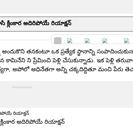
ి క్లింకార అదిరిపోయే రియాక్ష‌న్
దుకొని తనకంటూ ఒక ప్రత్యేక స్థానాన్ని సంపాదించుకున్
మినేని ని ప్రేమించి పెళ్లి చేసుకున్నాడు. ఇక పెళ్లి తరు
ా, అపోలో అధినేతగా అన్ని చక్కదిద్దితూ మంచి పేరు తెచ్
క్లింకార అదిరిపోయే రియాక్ష‌న్