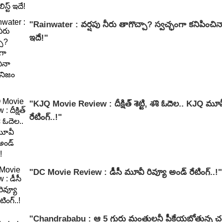
"Rainwater : వర్షపు నీరు తాగొచ్చా? స్వచ్ఛంగా కనిపించ
ఇదే!"
"KJQ Movie Review : దీక్షిత్ శెట్టి, శశి ఓదెల.. KJQ మూవీ రివ్యూ అండ్
రేటింగ్‌..!"
"DC Movie Review : డీసీ మూవీ రివ్యూ అండ్ రేటింగ్‌..!"
"Chandrababu : ఆ 5 గురు మంత్రులనీ పీకేయబోతున్న చ