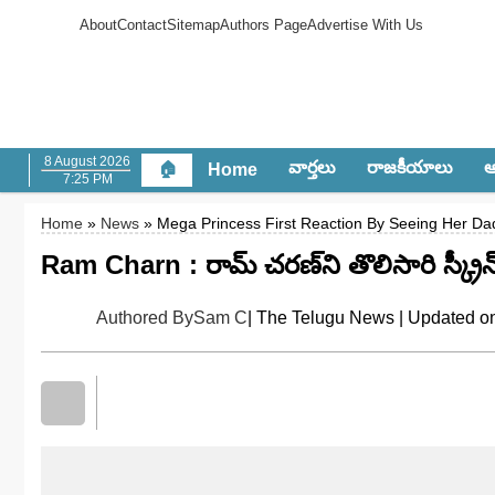
About
Contact
Sitemap
Authors Page
Advertise With Us
8 August 2026
వార్త‌లు
రాజ‌కీయాలు
ఆం
🏠
Home
7:25 PM
Home
»
News
» Mega Princess First Reaction By Seeing Her D
Ram Charn : రామ్ చ‌ర‌ణ్‌ని తొలిసారి స్క్రీన్
Authored By
Sam C
| The Telugu News | Updated on