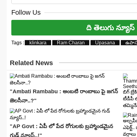
Follow Us
ది తెలుగు న్యూస్
Tags :
klinkara
Ram Charan
Upasana
ఉపా
Related News
"Ambati Rambabu : అంబటి రాంబాబు పై జగన్
జెలసీనా..?"
"AP Govt : ఏపీ లో పేద రోగులకు బ్రహ్మాండమైన
గుడ్ న్యూస్..!"