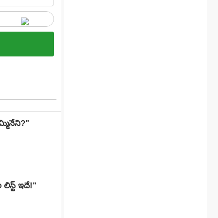
్మినేని?"
లిస్ట్ ఇదే!"