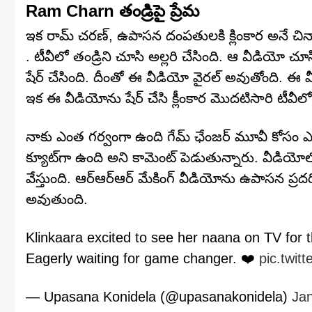
Ram Charn తండ్రిపై ప్రేమ‌
ఇక రామ్ చ‌రణ్‌, ఉపాస‌న దంప‌తుల‌కి క్లింకార అనే చిన్న
. టీవీలో తండ్రిని చూసి అల్లరి చేసింది. ఆ వీడియో 
షేర్‌ చేసింది. దీంతో ఈ వీడియో వైరల్‌ అవుతోంది. ఈ
ఇక ఈ వీడియోను షేర్‌ చేసి క్లీంకార మొదటిసారి టీవీల
నాకు ఎంత గర్వంగా ఉంది గేమ్‌ ఛేంజర్‌ మూవీ కోసం ఎదురు
క్యూట్‌గా ఉంది అని కామెంట్‌ పెడుతున్నారు. వీడియోలో
వేస్తుంది. ఆర్‌ఆర్‌ఆర్‌ మేకింగ్ వీడియోను ఉపాసన ప్
అవుతుంది.
Klinkaara excited to see her naana on TV for t
Eagerly waiting for game changer. ❤️
pic.twi
— Upasana Konidela (@upasanakonidela)
Jan