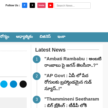
×
Follow Us :
F
X
Insta
▶
రోగ్యం
ఆధ్యాత్మికం
బిజినెస్
ఇంకా
Latest News
"Ambati Rambabu : అంబటి
రాంబాబు పై జగన్ జెలసీనా..?"
"AP Govt : ఏపీ లో పేద
రోగులకు బ్రహ్మాండమైన గుడ్
న్యూస్..!"
"Thammineni Seetharam
: బిగ్ బ్రేకింగ్ : టీడీపీ లోకి