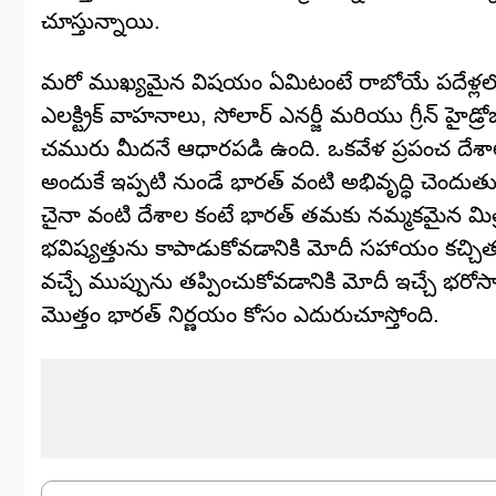
చూస్తున్నాయి.
మరో ముఖ్యమైన విషయం ఏమిటంటే రాబోయే పదేళ్లలో 
ఎలక్ట్రిక్ వాహనాలు, సోలార్ ఎనర్జీ మరియు గ్రీన్ హైడ్
చమురు మీదనే ఆధారపడి ఉంది. ఒకవేళ ప్రపంచ దేశాలన్
అందుకే ఇప్పటి నుండే భారత్ వంటి అభివృద్ధి చెందుత
చైనా వంటి దేశాల కంటే భారత్ తమకు నమ్మకమైన మిత్రు
భవిష్యత్తును కాపాడుకోవడానికి మోదీ సహాయం కచ్చితం
వచ్చే ముప్పును తప్పించుకోవడానికి మోదీ ఇచ్చే భరోస
మొత్తం భారత్ నిర్ణయం కోసం ఎదురుచూస్తోంది.