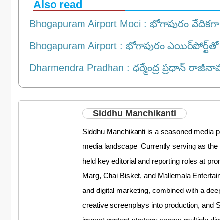
Also read
Bhogapuram Airport Modi : భోగాపురం వేదికగా మోడీ
Bhogapuram Airport : భోగాపురం ఎయిర్‌పోర్ట్‌తో ఉత్తర
Dharmendra Pradhan : ధర్మేంద్ర ప్రధాన్ రాజీనామ
Siddhu Manchikanti
Siddhu Manchikanti is a seasoned media prof
media landscape. Currently serving as the
held key editorial and reporting roles at
Marg, Chai Bisket, and Mallemala Entertain
and digital marketing, combined with a deep
creative screenplays into production, and Si
impact content strategy across multiple digi