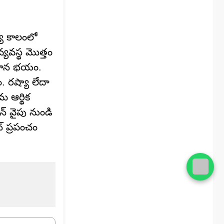
య కాలంలో
వ్యవస్థ మొత్తం
్రధాన భయం.
. రష్యా లేదా
 ఆర్థిక
న్ వైపు నుండి
్ ప్రపంచం