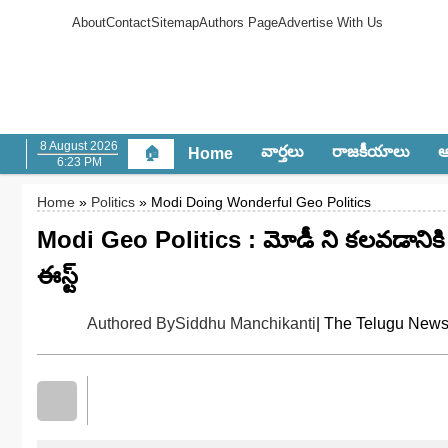
About
Contact
Sitemap
Authors Page
Advertise With Us
8 August 2026
వార్త‌లు
రాజ‌కీయాలు
ఆం
🏠
Home
6:23 PM
Home
»
Politics
» Modi Doing Wonderful Geo Politics
Modi Geo Politics : మోడీ ని కలవడానికి 
ఈస్ట్
Authored By
Siddhu Manchikanti
| The Telugu News