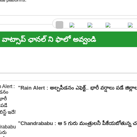
వాట్సాప్ ఛానల్ ని ఫాలో అవ్వండి
"Rain Alert : అల్పపీడనం ఎఫెక్ట్.. భారీ వర్షాలు పడే జిల్లాల 
"Chandrababu : ఆ 5 గురు మంత్రులనీ పీకేయబోతున్న చ