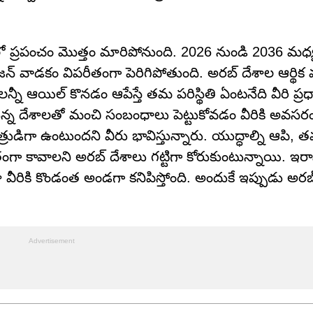
ప్రపంచం మొత్తం మారిపోనుంది. 2026 నుండి 2036 మధ్
రోజన్ వాడకం విపరీతంగా పెరిగిపోతుంది. అరబ్ దేశాల ఆర్థిక 
నీ ఆయిల్ కొనడం ఆపేస్తే తమ పరిస్థితి ఏంటనేది వీరి ప
ున్న దేశాలతో మంచి సంబంధాలు పెట్టుకోవడం వీరికి అవసరం
డిగా ఉంటుందని వీరు భావిస్తున్నారు. యుద్ధాల్ని ఆపి, తమ
గా కావాలని అరబ్ దేశాలు గట్టిగా కోరుకుంటున్నాయి. ఇరా
ా వీరికి కొండంత అండగా కనిపిస్తోంది. అందుకే ఇప్పుడు అరబ