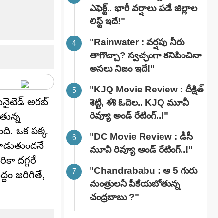
ఎఫెక్ట్.. భారీ వర్షాలు పడే జిల్లాల
లిస్ట్ ఇదే!"
"Rainwater : వర్షపు నీరు
తాగొచ్చా? స్వచ్ఛంగా కనిపించినా
అసలు నిజం ఇదే!"
"KJQ Movie Review : దీక్షిత్
ునైటెడ్ అరబ్
శెట్టి, శశి ఓదెల.. KJQ మూవీ
రివ్యూ అండ్ రేటింగ్‌..!"
తున్న
ంది. ఒక పక్క
"DC Movie Review : డీసీ
పాడుతుందనే
మూవీ రివ్యూ అండ్ రేటింగ్‌..!"
కా దగ్గరే
"Chandrababu : ఆ 5 గురు
ధం జరిగితే,
మంత్రులనీ పీకేయబోతున్న
చంద్రబాబు ?"