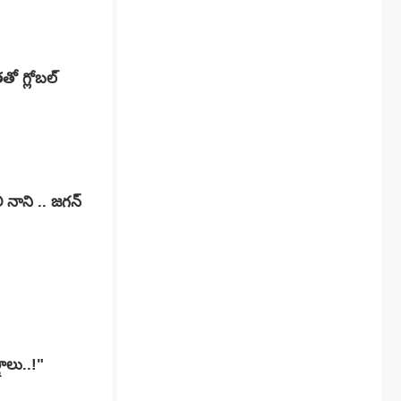
ో గ్లోబల్
 నాని .. జగన్
షాలు..!"