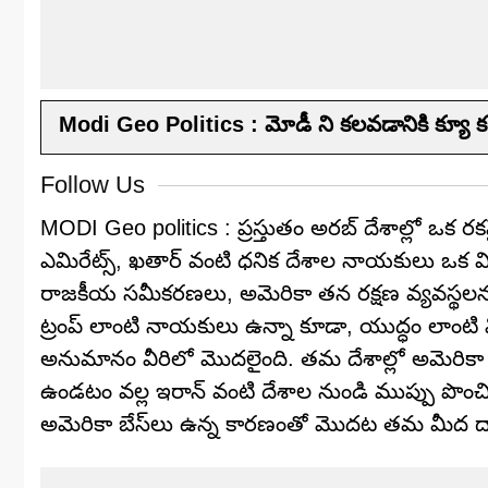
Modi Geo Politics : మోడీ ని కలవడానికి క్యూ కడ
Follow Us
MODI Geo politics : ప్రస్తుతం అరబ్ దేశాల్లో ఒక 
ఎమిరేట్స్, ఖతార్ వంటి ధనిక దేశాల నాయకులు ఒక వింత
రాజకీయ సమీకరణలు, అమెరికా తన రక్షణ వ్యవస్థలను త
ట్రంప్ లాంటి నాయకులు ఉన్నా కూడా, యుద్ధం లాంటి
అనుమానం వీరిలో మొదలైంది. తమ దేశాల్లో అమెరికా మిల
ఉండటం వల్ల ఇరాన్ వంటి దేశాల నుండి ముప్పు పొం
అమెరికా బేస్‌లు ఉన్న కారణంతో మొదట తమ మీద ద