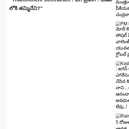
లోకి తమ్మినేని?"