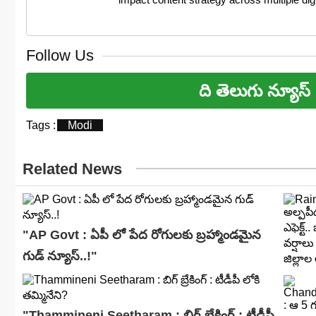
Follow Us
ది తెలుగు న్యూస్
Tags :
Modi
Related News
"AP Govt : ఏపీ లో పేద రోగులకు బ్రహ్మాండమైన
గుడ్ న్యూస్..!"
"Thammineni Seetharam : బిగ్ బ్రేకింగ్ : టీడీపీ