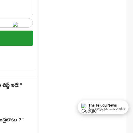
లిస్ట్ ఇదే!"
The Telugu News
మీకు నచ్చిన సైటుగా ఎంచుకోండి
ంద్రబాబు ?"