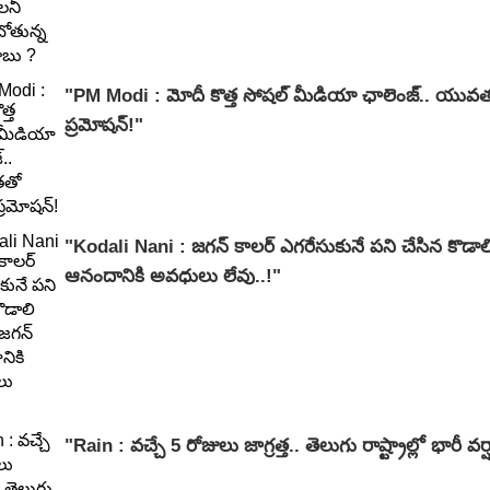
"PM Modi : మోదీ కొత్త సోషల్ మీడియా ఛాలెంజ్.. యువతత
ప్రమోషన్!"
"Kodali Nani : జగన్ కాలర్ ఎగరేసుకునే పని చేసిన కొడాలి
ఆనందానికి అవధులు లేవు..!"
"Rain : వచ్చే 5 రోజులు జాగ్రత్త.. తెలుగు రాష్ట్రాల్లో భారీ వ‌ర్