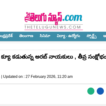
ధ్ర‌ప్ర‌దేశ్‌
తెలంగాణ‌
సినిమా
విద్యా - ఉద్యోగం
స్పోర్ట్స్‌
ఆ
క్యూ కడుతున్న అరబ్ నాయకులు , తీవ్ర సంక్షోభం
 | Updated on : 27 February 2026, 11:20 am