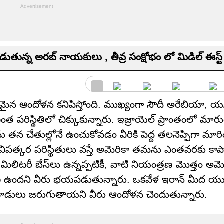
ుతున్న అరబ్ నాయకులు , తీవ్ర సంక్షోభం లో మిడిల్ ఈస్ట్
రకమైన ఆందోళన కనిపిస్తోంది. ముఖ్యంగా సౌదీ అరేబియా, య
 పరిస్థితిలో చిక్కుకున్నారు. ఇజ్రాయెల్ ప్రాంతంలో మారు
న చేతుల్లోనే ఉంచుకోవడం వీరికి పెద్ద తలనెప్పిగా మారి
 విపత్కర పరిస్థితులు వస్తే అమెరికా తమను ఎంతవరకు కా
ిటరీ బేస్‌లు ఉన్నప్పటికీ, వాటి నియంత్రణ మొత్తం అమెరి
చి ఉందని వీరు భయపడుతున్నారు. ఒకవేళ ఇరాన్ మీద యుద్
ాడులు జరుగుతాయని వీరు ఆందోళన చెందుతున్నారు.