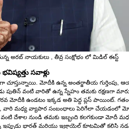
న్న అరబ్ నాయకులు , తీవ్ర సంక్షోభం లో మిడిల్ ఈస్ట్
విష్యత్తు సవాళ్లు
ా చూస్తున్నాయి. మోదీకి ఉన్న అంతర్జాతీయ గుర్తింపు, 
షుడు పుతిన్ వంటి వారితో ఉన్న స్నేహం తమకు రక్షణగా మార
 చొరవ మోదీకి ఉండటం ఇక్కడ అతి పెద్ద ప్లస్ పాయింట్. గతం
చి, వారి మధ్య వ్యాపార సంబంధాలు పెరిగేలా చేయడంలో మోద
ీ వంటి దేశాల నుండి తమకు ఇబ్బంది కలగకుండా మోదీ మధ్య
్నీ ఇప్పుడు భారత్ మరియు ఇజ్రాయెల్ కూటమితో కలిసి న