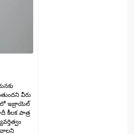
ఆయనకు
ుతుందని వీరు
లో ఇజ్రాయెల్
ీ కీలక పాత్ర
వర్తిత్వం
డవాలని