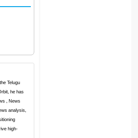
the Telugu
rbit, he has
ews , News
ews analysis,
itioning
rive high-