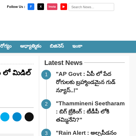
×
Follow Us :
F
X
Insta
▶
రోగ్యం
ఆధ్యాత్మికం
బిజినెస్
ఇంకా
Latest News
 లో మిడిల్
"AP Govt : ఏపీ లో పేద
రోగులకు బ్రహ్మాండమైన గుడ్
న్యూస్..!"
"Thammineni Seetharam
: బిగ్ బ్రేకింగ్ : టీడీపీ లోకి
తమ్మినేని?"
"Rain Alert : అల్పపీడనం