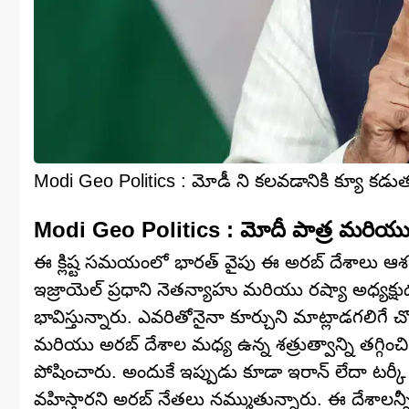
Modi Geo Politics : మోడీ ని కలవడానికి క్యూ కడుతు
Modi Geo Politics : మోదీ పాత్ర మరియు భ
ఈ క్లిష్ట సమయంలో భారత్ వైపు ఈ అరబ్ దేశాలు ఆశగ
ఇజ్రాయెల్ ప్రధాని నెతన్యాహు మరియు రష్యా అధ్యక్
భావిస్తున్నారు. ఎవరితోనైనా కూర్చుని మాట్లాడగలిగే
మరియు అరబ్ దేశాల మధ్య ఉన్న శత్రుత్వాన్ని తగ్గిం
పోషించారు. అందుకే ఇప్పుడు కూడా ఇరాన్ లేదా టర్క
వహిస్తారని అరబ్ నేతలు నమ్ముతున్నారు. ఈ దేశాలన