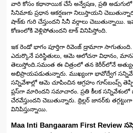
వారి కోసం కథానాయిక చేసే అన్వేషణ, ప్రతి అడుగులో ఆ
సినిమాకు ప్రధాన ఆకర్షణగా నిలుస్తాయని చెబుతున్నారు.ప్ర
షాక్‌కు గురి చేస్తుందని సినీ వర్గాలు చెబుతున్నాయి. 
కోణంలోకి వెళ్లిపోతుందని టాక్ వినిపిస్తోంది.
ఇక రెండో భాగం పూర్తిగా రివెంజ్ డ్రామాగా సాగుతుంది
ఎదుర్కొనే పరిస్థితులు, ఆమె ఆలోచనా విధానం, మానస
తెలుస్తోంది.సమంత ఈ చిత్రంలో తన కెరీర్‌లోనే అత్యు
అభిప్రాయపడుతున్నారు. ముఖ్యంగా భావోద్వేగ సన్నివేశా
సన్నివేశాల్లో ఆమె చూపించిన ఆగ్రహం గూస్‌బంప్స్ తెప
ప్లస్‌గా మారిందని సమాచారం. ప్రతి కీలక సన్నివేశంలో బ్
చేరవేస్తుందని చెబుతున్నారు. థ్రిల్లర్ జానర్‌కు తగ్
వినిపిస్తున్నాయి.
Maa Inti Bangaaram First Review సస్పెన్స్