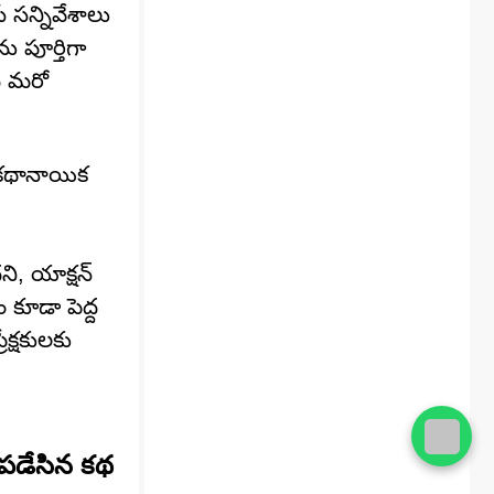
 సన్నివేశాలు
ను పూర్తిగా
కథ మరో
ో కథానాయిక
ని, యాక్షన్
 కూడా పెద్ద
ేక్షకులకు
టిపడేసిన కథ