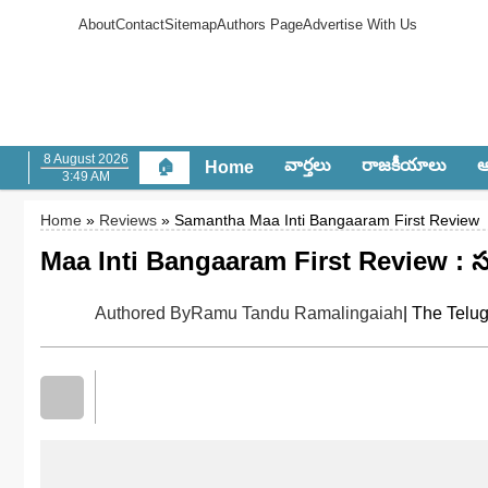
About
Contact
Sitemap
Authors Page
Advertise With Us
8 August 2026
వార్త‌లు
రాజ‌కీయాలు
ఆం
🏠
Home
3:49 AM
Home
»
Reviews
» Samantha Maa Inti Bangaaram First Review
Maa Inti Bangaaram First Review : సమ
Authored By
Ramu Tandu Ramalingaiah
| The Telu