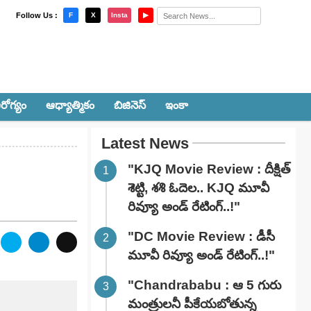
×
Follow Us :
F
X
Insta
▶
రోగ్యం
ఆధ్యాత్మికం
బిజినెస్
ఇంకా
Latest News
"KJQ Movie Review : దీక్షిత్
శెట్టి, శశి ఓదెల.. KJQ మూవీ
రివ్యూ అండ్ రేటింగ్‌..!"
"DC Movie Review : డీసీ
మూవీ రివ్యూ అండ్ రేటింగ్‌..!"
"Chandrababu : ఆ 5 గురు
మంత్రులనీ పీకేయబోతున్న