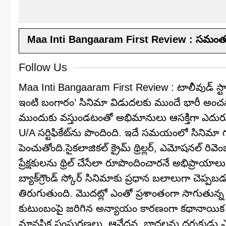
Maa Inti Bangaaram First Review : సమంత మా 
Follow Us
Maa Inti Bangaaram First Review : టాలీవుడ్ స్
ఇంటి బంగారం’ సినిమా విడుదలకు ముందే భారీ అంచనాలు 
ముందుకు వస్తుండటంతో అభిమానులు ఆసక్తిగా ఎదురుచూస్
U/A సర్టిఫికేట్‌ను పొందింది. ఇదే సమయంలో సినిమా గురిం
పెంచుతోంది.సైకలాజికల్ క్రైమ్ థ్రిల్లర్, ఎమోషనల్ రివ
ప్రేక్షకులను థ్రిల్ చేసేలా రూపొందించారనే అభిప్ర
బ్యాక్‌గ్రౌండ్ స్కోర్ సినిమాకు ప్రధాన బలాలుగా 
తిరుగుతుంది. మొదట్లో ఎంతో ప్రశాంతంగా సాగుతు
కుటుంబంపై జరిగిన అన్యాయం కారణంగా కథానాయిక
మానసిక సంఘర్షణలు, ఆవేదన, బాధలను దర్శకుడు ఎంత