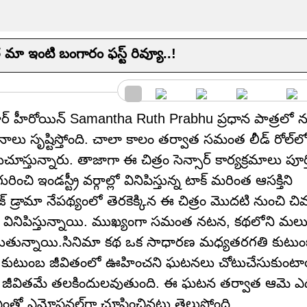
ఇంటి బంగారం ఫస్ట్ రివ్యూ..!
టార్ హీరోయిన్ Samantha Ruth Prabhu ప్రధాన పాత్రలో 
సృష్టిస్తోంది. చాలా కాలం తర్వాత సమంత లీడ్ రోల్‌లో ప్
తున్నారు. తాజాగా ఈ చిత్రం సెన్సార్ కార్యక్రమాలు పూర్త
చి ఇండస్ట్రీ వర్గాల్లో వినిపిస్తున్న టాక్ మరింత ఆసక్తిని
ెంజ్ డ్రామా నేపథ్యంలో తెరకెక్కిన ఈ చిత్రం మొదటి నుంచి చి
ాయాలు వినిపిస్తున్నాయి. ముఖ్యంగా సమంత నటన, కథలోని మల
చెప్పబడుతున్నాయి.సినిమా కథ ఒక సాధారణ మధ్యతరగతి కుటు
న్న కుటుంబ జీవితంలో ఊహించని ఘటనలు చోటుచేసుకుంటా
 జీవితమే తలకిందులవుతుంది. ఈ ఘటన తర్వాత ఆమె ఎదు
ో ఎమోషనల్‌గా చూపించినట్లు తెలుస్తోంది.