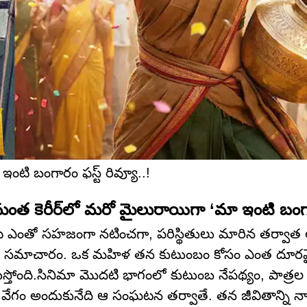
ి బంగారం ఫస్ట్ రివ్యూ..!
త కెరీర్‌లో మరో మైలురాయిగా ‘మా ఇంటి బంగ
ఎంతో సహజంగా నటించగా, పరిస్థితులు మారిన తర్వాత అ
్తుందని సమాచారం. ఒక మహిళ తన కుటుంబం కోసం ఎంత దూర
 తెలుస్తోంది.సినిమా మొదటి భాగంలో కుటుంబ నేపథ్యం, పాత్
ేగం అందుకునేది ఆ సంఘటన తర్వాతే. తన జీవితాన్ని న