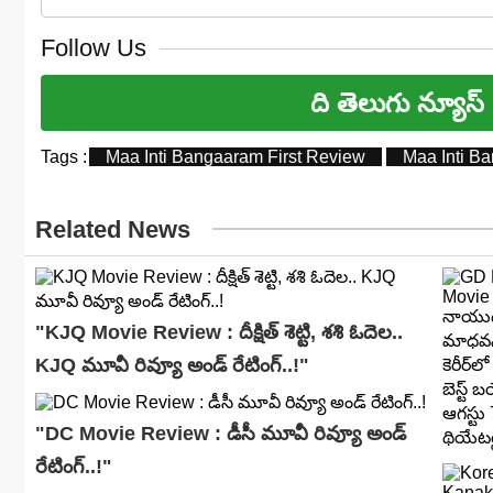
Follow Us
ది తెలుగు న్యూస్
Tags :
Maa Inti Bangaaram First Review
Maa Inti B
Related News
"KJQ Movie Review : దీక్షిత్ శెట్టి, శశి ఓదెల..
KJQ మూవీ రివ్యూ అండ్ రేటింగ్‌..!"
"DC Movie Review : డీసీ మూవీ రివ్యూ అండ్
రేటింగ్‌..!"