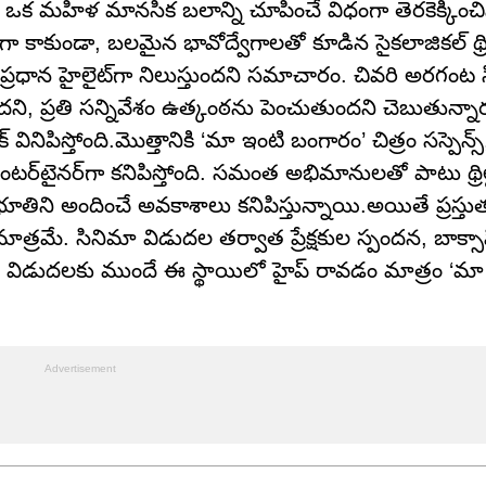
 ఒక మహిళ మానసిక బలాన్ని చూపించే విధంగా తెరకెక్కించి
గా కాకుండా, బలమైన భావోద్వేగాలతో కూడిన సైకలాజికల్ థ్రిల్
ో ప్రధాన హైలైట్‌గా నిలుస్తుందని సమాచారం. చివరి అరగంట
ుందని, ప్రతి సన్నివేశం ఉత్కంఠను పెంచుతుందని చెబుతున్నారు
 వినిపిస్తోంది.మొత్తానికి ‘మా ఇంటి బంగారం’ చిత్రం సస్పెన్స
 ఎంటర్‌టైనర్‌గా కనిపిస్తోంది. సమంత అభిమానులతో పాటు థ్రిల్
నుభూతిని అందించే అవకాశాలు కనిపిస్తున్నాయి.అయితే ప్రస్తు
ాక్ మాత్రమే. సినిమా విడుదల తర్వాత ప్రేక్షకుల స్పందన, బాక్
 విడుదలకు ముందే ఈ స్థాయిలో హైప్ రావడం మాత్రం ‘మా