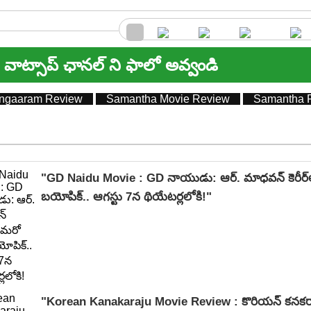
వాట్సాప్ ఛానల్ ని ఫాలో అవ్వండి
angaaram Review
Samantha Movie Review
Samantha 
"GD Naidu Movie : GD నాయుడు: ఆర్. మాధవన్‌ కెరీర్‌లో
బయోపిక్.. ఆగస్టు 7న థియేటర్లలోకి!"
"Korean Kanakaraju Movie Review : కొరియన్ కనకరా