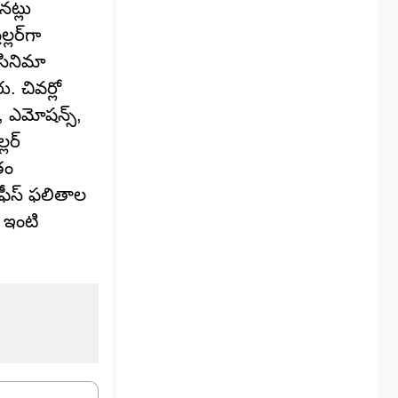
నట్లు
లర్‌గా
 సినిమా
. చివర్లో
్, ఎమోషన్స్,
లర్
తం
సాఫీస్ ఫలితాల
 ఇంటి