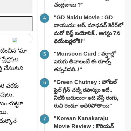
చంద్రబాబు ?"
"GD Naidu Movie : GD
నాయుడు: ఆర్. మాధవన్‌ కెరీర్‌లో
మరో బెస్ట్ బయోపిక్.. ఆగస్టు 7న
థియేటర్లలోకి!"
నటించిన ‘మా
"Monsoon Curd : వర్షాల్లో
రేక్షకుల
పెరుగు తినాలంటే ఈ రూల్స్
ి చేసుకుని
తప్పనిసరి..!"
"Green Chutney : హోటల్
వరి వరకు
స్టైల్ గ్రీన్ చట్నీ రహస్యం ఇదే..
ుపులు,
నీటికి బదులుగా ఇది వేస్తే రంగు,
ంబం చుట్టూ
రుచి రెండూ అదిరిపోతాయి"
యి.
"Korean Kanakaraju
ర్కొనే
Movie Review : కొరియన్