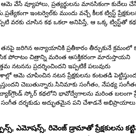
మె వేసే వ్యూహాలు, ప్రత్యర్థులను మానసికంగా కుదేలు చేసే
త్యేకంగా ఇంటర్వెల్‌కు ముందు వచ్చే కీలక ట్విస్ట్ ప్రేక్షకుల
ఇప్పటి వరకు చూసిన కథ ఒకలా అనిపిస్తే, ఆ ఒక్క ట్విస్ట్‌తో 
. తనపై జరిగిన అన్యాయానికి ప్రతీకారం తీర్చుకునే క్రమంల
ిక పోరాటం చిత్రాన్ని మరింత ఆసక్తికరంగా మారుస్తాయని
త్తమ నటనను ప్రదర్శించిందని ఇప్పటికే పలువురు
ల్లో ఆమె చూపించిన నటన ప్రేక్షకులను కంటతడి పెట్టిస్తుంద
్పిస్తుందని చెబుతున్నారు.సినిమాకు సంగీతం, నేపథ్య సంగీతం
యాక్‌గ్రౌండ్ స్కోర్ కథలోని భావోద్వేగాలను మరింత బలంగా ప్ర
గట్టుగా సంగీత దర్శకుడు అద్భుతమైన పని చేశాడనే అభిప్రాయాలు
, ఎమోషన్స్, రివెంజ్ డ్రామాతో ప్రేక్షకులను కట్