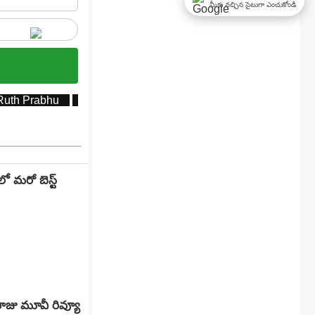
మీకు నచ్చిన సైటుగా ఎంచుకోండి
Ruth Prabhu
మా ఇంటి బంగారం
మా ఇంటి బంగారం మూవీ రివ్
 మరో బెస్ట్
జు మూవీ రివ్యూ