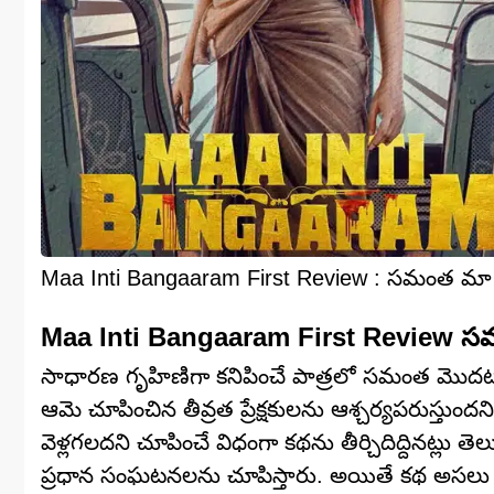
Maa Inti Bangaaram First Review : సమంత మా ఇంట
Maa Inti Bangaaram First Review సమం
సాధారణ గృహిణిగా కనిపించే పాత్రలో సమంత మొదట 
ఆమె చూపించిన తీవ్రత ప్రేక్షకులను ఆశ్చర్యపరుస
వెళ్లగలదని చూపించే విధంగా కథను తీర్చిదిద్దినట్లు
ప్రధాన సంఘటనలను చూపిస్తారు. అయితే కథ అసలు వ