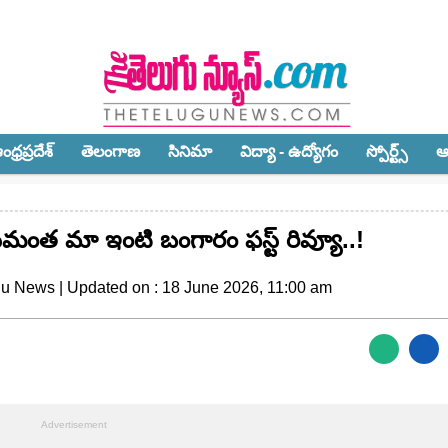
ధ్ర‌ప్ర‌దేశ్‌
తెలంగాణ‌
సినిమా
విద్యా - ఉద్యోగం
స్పోర్ట్స్‌
ఆ
ంత మా ఇంటి బంగారం ఫస్ట్ రివ్యూ..!
gu News | Updated on : 18 June 2026, 11:00 am