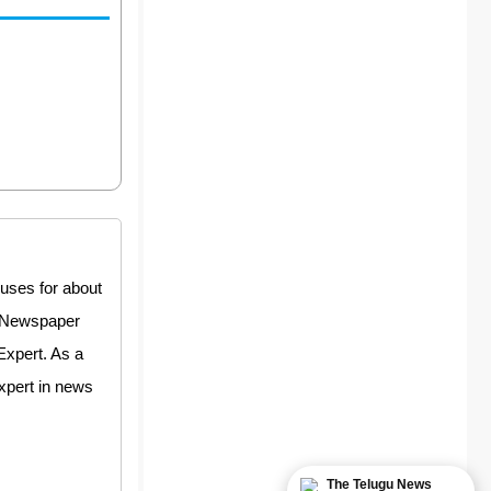
uses for about
y Newspaper
Expert. As a
expert in news
The Telugu News