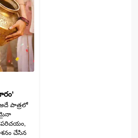
ారం’
దే పాత్రలో
మైనా
రల పరిచయం,
ాశనం చేసిన