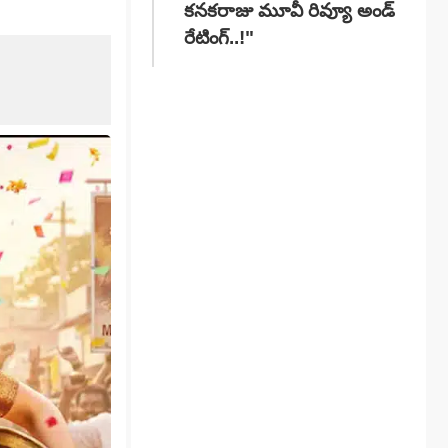
కనకరాజు మూవీ రివ్యూ అండ్
రేటింగ్‌..!"