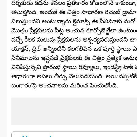
దర్శకుడు కథను కేవలం ప్రతీకారం కోణంలోనే కాకుండా,
తెలుస్తోంది. అందుకే ఈ చిత్రం సాధారణ రివెంజ్ డ్రామా
నిలుస్తుందని అంటున్నారు.క్లైమాక్స్ ఈ సినిమాకు మర
మొత్తం ప్రేక్షకులను సీట్ల అంచున కూర్చోబెట్టేలా ఉంట
వచ్చే కీలక మలుపు ప్రేక్షకులను ఆశ్చర్యపరుస్తుందని టాక్
యాక్షన్, థ్రిల్ అన్నింటినీ కలగలిపిన ఒక పూర్తి స్థాయి
సినిమాలను ఇష్టపడే ప్రేక్షకులకు ఈ చిత్రం ప్రత్యేక అ
వినిపిస్తున్నవి ప్రారంభ స్థాయి రివ్యూలు, ఇండస్ట్రీ ట
ఆధారంగా అసలు తీర్పు వెలువడనుంది. అయినప్పటికీ
బంగారం’పై అంచనాలను మరింత పెంచుతోంది.