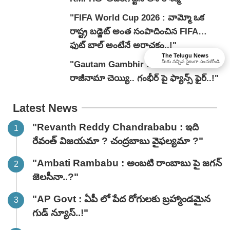
"FIFA World Cup 2026 : వామ్మో ఒక
రాష్ట్ర బడ్జెట్ అంత సంపాదించిన FIFA…
ఫుట్ బాల్ అంటేనే అరాచకం..!"
The Telugu News
మీకు నచ్చిన సైటుగా ఎంచుకోండి
"Gautam Gambhir : సామీ నీకో దండం
రాజీనామా చెయ్యి.. గంభీర్ పై ఫ్యాన్స్ ఫైర్‌..!"
Latest News
"Revanth Reddy Chandrababu : ఇది
రేవంత్ విజయమా ? చంద్రబాబు వైఫల్యమా ?"
"Ambati Rambabu : అంబటి రాంబాబు పై జగన్
జెలసీనా..?"
"AP Govt : ఏపీ లో పేద రోగులకు బ్రహ్మాండమైన
గుడ్ న్యూస్..!"