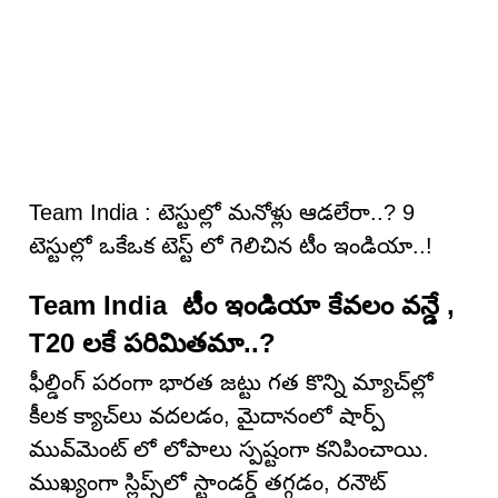
Team India : టెస్టుల్లో మనోళ్లు ఆడలేరా..? 9
టెస్టుల్లో ఒకేఒక టెస్ట్ లో గెలిచిన టీం ఇండియా..!
Team India టీం ఇండియా కేవలం వన్డే ,
T20 లకే పరిమితమా..?
ఫీల్డింగ్ పరంగా భారత జట్టు గత కొన్ని మ్యాచ్‌ల్లో
కీలక క్యాచ్‌లు వదలడం, మైదానంలో షార్ప్
మువ్‌మెంట్ లో లోపాలు స్పష్టంగా కనిపించాయి.
ముఖ్యంగా స్లిప్స్‌లో స్టాండర్డ్ తగ్గడం, రనౌట్