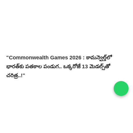
"Commonwealth Games 2026 : కామన్వెల్త్‌లో
భారత్‌కు పతకాల పండుగ.. ఒక్కరోజే 13 మెడల్స్‌తో
చరిత్ర..!"