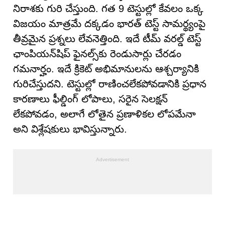
నిరాశకు గురి చేస్తుంది. గత 9 టెస్టుల్లో కేవలం ఒక్క
విజయం మాత్రమే దక్కడం భారత్‌ టెస్ట్ సామర్థ్యంపై
తీవ్రమైన ప్రశ్నలు లేవనెత్తింది. ఇదే టీమ్ వరల్డ్ టెస్ట్
ఛాంపియన్‌షిప్ ఫైనల్స్‌కు రెండుసార్లు చేరడం
గమనార్హం. ఇదే క్రికెట్ అభిమానులను ఆశ్చర్యానికి
గురిచేస్తుదని. టెస్టుల్లో రాణించలేకపోవడానికి ప్రధాన
కారణాలు ఫీల్డింగ్ లోపాలు, సరైన సెలక్షన్
లేకపోవడం, అలాగే లోతైన ప్రణాళికల లోపమేనా
అని విశ్లేషకులు భావిస్తున్నారు.