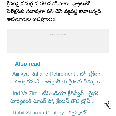
క్రికెట్‌పై సమగ్ర పరిశీలనతో పాటు, స్ట్రాటజీకి,
సెలెక్షన్‌కు సజావుగా పని చేసే వ్యవస్థ కావాలన్నది
అభిమానుల అభిప్రాయం.
Also read
Ajinkya Rahane Retirement : బిగ్ బ్రేకింగ్‌..
అజింక్య రహానే అంతర్జాతీయ క్రికెట్‌కు వీడ్కోలు..!
Ind Vs Zim : టీమిండియా క్లీన్‌స్వీప్.. వైభవ్
సూర్యవంశీ సూపర్ షో, శ్రేయస్ తొలి ట్రోఫీ..!
Rohit Sharma Century : రిటైర్మెంట్