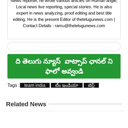
News reporter, he wrote various articles on Human angle,
Local news live reporting, special stories. He is also
expert in news analyzing, proof editing and best title
editing. He is the present Editor of thetelugunews.com |
Contact Details : ramu@thetelugunews.com
ది తెలుగు న్యూస్
వాట్సాప్ ఛానల్ ని
ఫాలో అవ్వండి
Tags :
team india
టీం ఇండియా
టెస్ట్
Related News