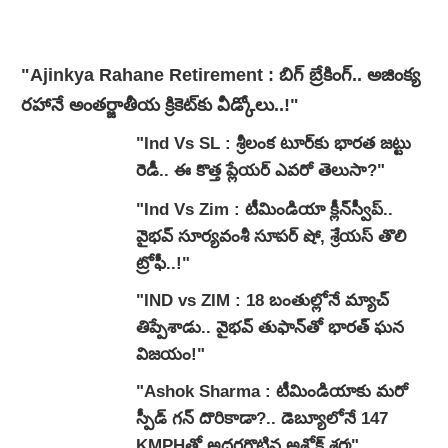
"Ajinkya Rahane Retirement : బిగ్ బ్రేకింగ్‌.. అజింక్య
రహానే అంతర్జాతీయ క్రికెట్‌కు వీడ్కోలు..!"
"Ind Vs SL : శ్రీలంక టూర్‌కు భారత జట్టు
రెడీ.. ఈ కొత్త ప్లేయర్ ఎవరో తెలుసా?"
"Ind Vs Zim : టీమిండియా క్లీన్‌స్వీప్..
వైభవ్ సూర్యవంశీ సూపర్ షో, శ్రేయస్ తొలి
ట్రోఫీ..!"
"IND vs ZIM : 18 బంతుల్లోనే మ్యాచ్
తిప్పేశాడు.. వైభవ్ తుఫాన్‌తో భారత్ ఘన
విజయం!"
"Ashok Sharma : టీమిండియాకు మరో
స్పీడ్ గన్ దొరికాడా?.. డెబ్యూలోనే 147
KMPHతో అదరగొట్టిన అశోక్ శర్మ"