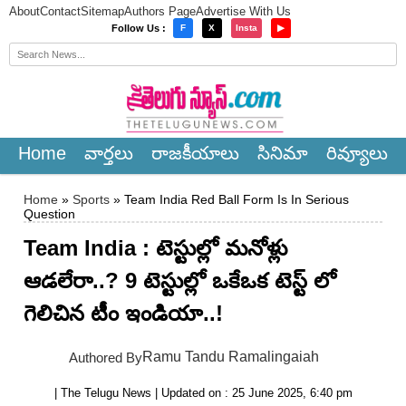
About
Contact
Sitemap
Authors Page
Advertise With Us
×
Follow Us :
F
X
Insta
▶
Home
వార్త‌లు
రాజ‌కీయాలు
సినిమా
రివ్యూలు
Home
»
Sports
» Team India Red Ball Form Is In Serious
Question
Team India : టెస్టుల్లో మనోళ్లు
ఆడలేరా..? 9 టెస్టుల్లో ఒకేఒక టెస్ట్ లో
గెలిచిన టీం ఇండియా..!
Ramu Tandu Ramalingaiah
Authored By
| The Telugu News | Updated on : 25 June 2025, 6:40 pm