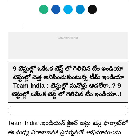
9 టెస్టుల్లో ఒకేఒక టెస్ట్ లో గెలిచిన టీం ఇండియా
టెస్టుల్లో చెత్త అనిపించుకుంటున్న టీమ్ ఇండియా
Team India : టెస్టుల్లో మనోళ్లు ఆడలేరా..? 9
టెస్టుల్లో ఒకేఒక టెస్ట్ లో గెలిచిన టీం ఇండియా..!
Team India :ఇండియన్ క్రికెట్ జట్టు టెస్ట్ ఫార్మాట్‌లో
ఈ మధ్య నిరాశాజనక ప్రదర్శనతో అభిమానులను