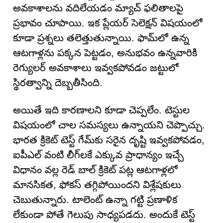
అవకాశాలను వదిలేయడం మ్యాచ్ ఫలితాలపై
ప్రభావం చూపాయి. ఇక ప్లేయర్ సెలెక్షన్ విషయంలో
కూడా ప్రశ్నలు తలెత్తుతున్నాయి. ఫామ్‌లో ఉన్న
ఆటగాళ్లను పక్కన పెట్టడం, అనుభవం ఉన్నవారికి
రెగ్యులర్ అవకాశాలు ఇవ్వకపోవడం జట్టులో
స్థిరత్వాన్ని దెబ్బతీసింది.
అయితే ఇది కారణాలని కూడా చెప్పలేం. టెస్టుల
విషయంలో చాల సమస్యలు ఉన్నాయని చెప్పొచ్చు.
భారత క్రికెట్ టెస్ట్ గేమ్‌కు సరైన దృష్టి ఇవ్వకపోవడం,
ఐపీఎల్ వంటి లీగ్‌లకే ఎక్కువ ప్రాధాన్యం ఇచ్చే
విధానం వల్ల రెడ్ బాల్ క్రికెట్ పట్ల ఆటగాళ్లలో
మానసికత, ఫోకస్ తగ్గిపోయిందని విశ్లేషకులు
చెబుతున్నారు. టాలెంట్ ఉన్నా గట్టి ప్రణాళిక
లేకుండా పోతే గెలుపు సాధ్యపడదు. అందుకే టెస్ట్