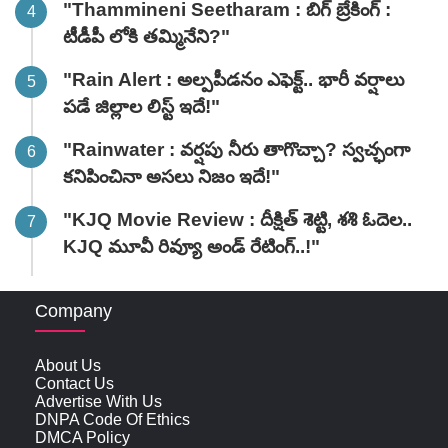
"Thammineni Seetharam : బిగ్ బ్రేకింగ్ :
టీడీపీ లోకి తమ్మినేని?"
"Rain Alert : అల్పపీడనం ఎఫెక్ట్.. భారీ వర్షాలు
పడే జిల్లాల లిస్ట్ ఇదే!"
"Rainwater : వర్షపు నీరు తాగొచ్చా? స్వచ్ఛంగా
కనిపించినా అసలు నిజం ఇదే!"
"KJQ Movie Review : దీక్షిత్ శెట్టి, శశి ఓదెల..
KJQ మూవీ రివ్యూ అండ్ రేటింగ్‌..!"
Company
About Us
Contact Us
Advertise With Us
DNPA Code Of Ethics
DMCA Policy