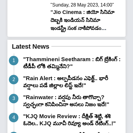
"Sunday, 28 May 2023, 14:00"
"Jio Cinema : జియో సినిమా
దెబ్బకి ఇండియన్ సినిమా
ఇండస్ట్రీ సంక నాకిపోవడం
గ్యారెంటీ ?"
Latest News
"Thammineni Seetharam : బిగ్ బ్రేకింగ్ :
టీడీపీ లోకి తమ్మినేని?"
"Rain Alert : అల్పపీడనం ఎఫెక్ట్.. భారీ
వర్షాలు పడే జిల్లాల లిస్ట్ ఇదే!"
"Rainwater : వర్షపు నీరు తాగొచ్చా?
స్వచ్ఛంగా కనిపించినా అసలు నిజం ఇదే!"
"KJQ Movie Review : దీక్షిత్ శెట్టి, శశి
ఓదెల.. KJQ మూవీ రివ్యూ అండ్ రేటింగ్‌..!"