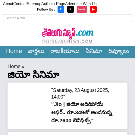
About
Contact
Sitemap
Authors Page
Advertise With Us
×
Follow Us :
F
X
Insta
▶
Home
వార్త‌లు
రాజ‌కీయాలు
సినిమా
రివ్యూలు
Home
»
జియో సినిమా
"Saturday, 23 August 2025,
14:00"
"Jio | జియో అదిరిపోయే
ఆఫ‌ర్.. రూ.349తో అంద‌నున్న
రూ.2600 బెనిఫిట్స్"