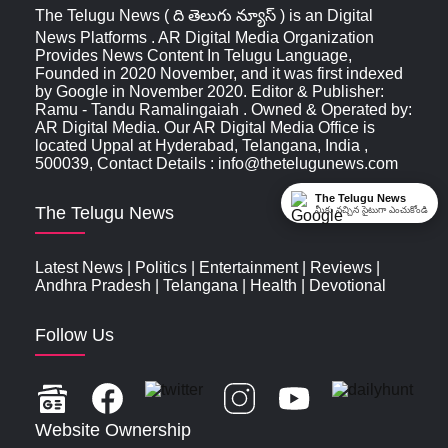
The Telugu News ( ది తెలుగు న్యూస్‌ ) is an Digital
News Platforms . AR Digital Media Organization
Provides News Content In Telugu Language,
Founded in 2020 November, and it was first indexed
by Google in November 2020. Editor & Publisher:
Ramu - Tandu Ramalingaiah . Owned & Operated by:
AR Digital Media. Our AR Digital Media Office is
located Uppal at Hyderabad, Telangana, India ,
500039, Contact Details : info@thetelugunews.com
The Telugu News
The Telugu News
మీకు నచ్చిన సైటుగా ఎంచుకోండి
Latest News
|
Politics
|
Entertainment
|
Reviews
|
Andhra Pradesh
|
Telangana
|
Health
|
Devotional
Follow Us
Website Ownership