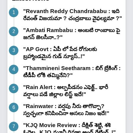
"Revanth Reddy Chandrababu : ఇది
రేవంత్ విజయమా ? చంద్రబాబు వైఫల్యమా ?"
"Ambati Rambabu : అంబటి రాంబాబు పై
జగన్ జెలసీనా..?"
"AP Govt : ఏపీ లో పేద రోగులకు
బ్రహ్మాండమైన గుడ్ న్యూస్..!"
"Thammineni Seetharam : బిగ్ బ్రేకింగ్ :
టీడీపీ లోకి తమ్మినేని?"
"Rain Alert : అల్పపీడనం ఎఫెక్ట్.. భారీ
వర్షాలు పడే జిల్లాల లిస్ట్ ఇదే!"
"Rainwater : వర్షపు నీరు తాగొచ్చా?
స్వచ్ఛంగా కనిపించినా అసలు నిజం ఇదే!"
"KJQ Movie Review : దీక్షిత్ శెట్టి, శశి
ఓదెల.. KJQ మూవీ రివ్యూ అండ్ రేటింగ్‌..!"