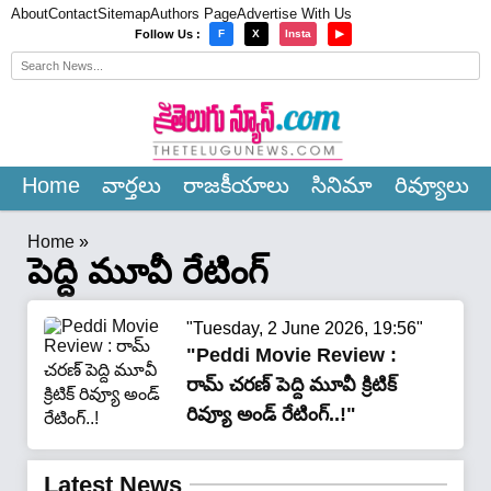
About
Contact
Sitemap
Authors Page
Advertise With Us
×
Follow Us :
F
X
Insta
▶
Home
వార్త‌లు
రాజ‌కీయాలు
సినిమా
రివ్యూలు
Home
»
పెద్ది మూవీ రేటింగ్
"Tuesday, 2 June 2026, 19:56"
"Peddi Movie Review :
రామ్ చరణ్ పెద్ది మూవీ క్రిటిక్
రివ్యూ అండ్ రేటింగ్..!"
Latest News