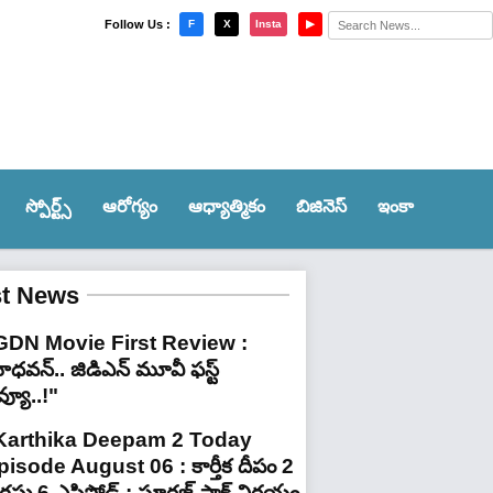
×
Follow Us :
F
X
Insta
▶
స్పోర్ట్స్‌
ఆరోగ్యం
ఆధ్యాత్మికం
బిజినెస్
ఇంకా
st News
GDN Movie First Review :
ధవన్.. జిడిఎన్ మూవీ ఫ‌స్ట్
వ్యూ..!"
Karthika Deepam 2 Today
pisode August 06 : కార్తీక దీపం 2
ష్టు 6 ఎపిసోడ్ : సూరజ్ షాక్ నిర్ణయం