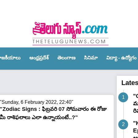
ాజ‌కీయాలు
ఆంధ్ర‌ప్ర‌దేశ్‌
తెలంగాణ‌
సినిమా
విద్యా - ఉద్యోగం
Late
"
"Sunday, 6 February 2022, 22:40"
మా
"Zodiac Signs : ఫిబ్రవరి 07 సోమవారం ఈ రోజు
రి
మీ రాశిఫ‌లాలు ఎలా ఉన్నాయంటే..?"
"
E
ఆగ