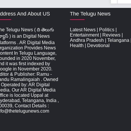
ddress And About US
The Telugu News
he Telugu News ( ది తెలుగు
Latest News
|
Politics
|
Entertainment
|
Reviews
|
్యూస్‌ ) is an Digital News
Andhra Pradesh
|
Telangana
latforms . AR Digital Media
Health
|
Devotional
rganization Provides News
ontent In Telugu Language,
ounded in 2020 November,
nd it was first indexed by
oogle in November 2020.
ditor & Publisher: Ramu -
andu Ramalingaiah . Owned
 Operated by: AR Digital
edia. Our AR Digital Media
ffice is located Uppal at
yderabad, Telangana, India ,
00039, Contact Details :
nfo@thetelugunews.com