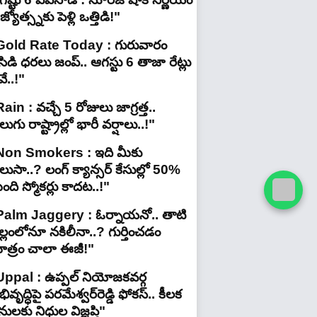
జ్యోత్స్నకు పెళ్లి ఒత్తిడి!"
Gold Rate Today : గురువారం
ిడి ధరలు జంప్.. ఆగస్టు 6 తాజా రేట్లు
ే..!"
ain : వచ్చే 5 రోజులు జాగ్రత్త..
లుగు రాష్ట్రాల్లో భారీ వ‌ర్షాలు..!"
Non Smokers : ఇది మీకు
లుసా..? లంగ్ క్యాన్సర్ కేసుల్లో 50%
ది స్మోకర్లు కాదట..!"
Palm Jaggery : ఓర్నాయనో.. తాటి
ల్లంలోనూ నకిలీనా..? గుర్తించడం
ాత్రం చాలా ఈజీ!"
Uppal : ఉప్పల్ నియోజకవర్గ
ివృద్ధిపై పరమేశ్వర్‌రెడ్డి ఫోకస్.. కీలక
ులకు నిధుల విజ్ఞప్తి"