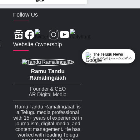
Follow Us
|
Website Ownership
The Telugu News
మీకు నచ్చిన సైటుగా ఎంచుకోండి
Ramu Tandu
Ramalingaiah
Founder & CEO
AR Digital Media
Ramu Tandu Ramalingaiah is
a Telugu media professional
with 15+ years of experience in
journalism, digital media, and
content management. He has
worked with leading Telugu