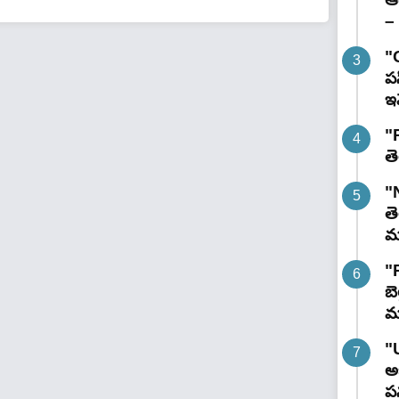
– 
"
పస
ఇవ
"R
తె
"
తె
మం
"
బె
మ
"
అభ
పన