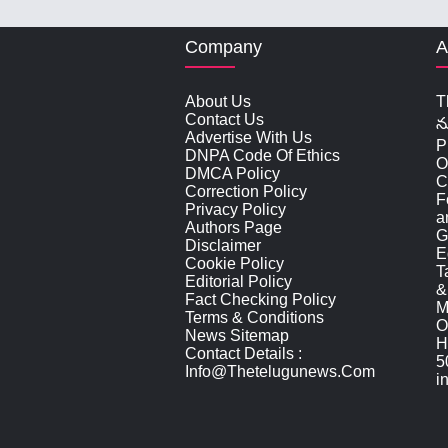
Company
A
About Us
T
Contact Us
న
Advertise With Us
P
DNPA Code Of Ethics
O
DMCA Policy
C
Correction Policy
F
Privacy Policy
a
Authors Page
G
Disclaimer
E
Cookie Policy
T
Editorial Policy
&
Fact Checking Policy
M
Terms & Conditions
O
News Sitemap
H
Contact Details :
5
Info@thetelugunews.com
i