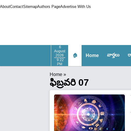
About
Contact
Sitemap
Authors Page
Advertise With Us
6
August
వార్త‌లు
ర
🏠
Home
2026
9:22
PM
Home
»
ఫిబ్రవరి 07