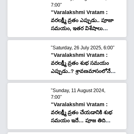
7:00"
"Varalakshmi Vratam :
వ‌ర‌ల‌క్ష్మీ వ్ర‌తం ఎప్పుడు.. పూజా
స‌మ‌యం, ఇత‌ర విశేషాలు
ఇవే..!"
"Saturday, 26 July 2025, 6:00"
"Varalakshmi Vratam :
వరలక్ష్మీ వ్రతం శుభ సమయం
ఎప్పుడు..? శ్రావణమాసంలోనే
వ్రతాన్ని ఎందుకు చేస్తారు
తెలుసా…?"
"Sunday, 11 August 2024,
7:00"
"Varalakshmi Vratam :
వరలక్ష్మీ వ్రతం చేయడానికి శుభ
సమయం ఇదే… పూజ తిది
ఎప్పుడంటే…"