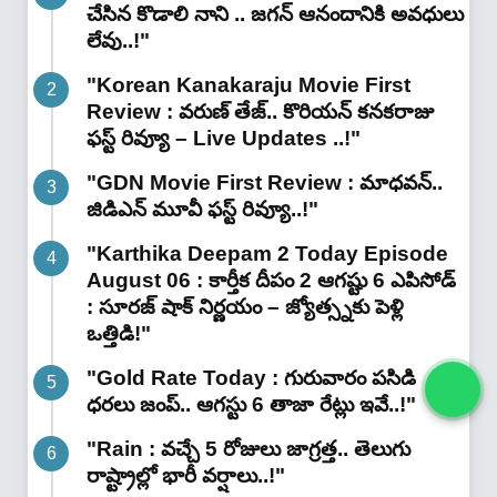
చేసిన కొడాలి నాని .. జగన్ ఆనందానికి అవధులు
లేవు..!"
"Korean Kanakaraju Movie First
Review : వరుణ్ తేజ్.. కొరియన్ కనకరాజు
ఫస్ట్ రివ్యూ – Live Updates ..!"
"GDN Movie First Review : మాధవన్..
జిడిఎన్ మూవీ ఫ‌స్ట్ రివ్యూ..!"
"Karthika Deepam 2 Today Episode
August 06 : కార్తీక దీపం 2 ఆగష్టు 6 ఎపిసోడ్
: సూరజ్ షాక్ నిర్ణయం – జ్యోత్స్నకు పెళ్లి
ఒత్తిడి!"
"Gold Rate Today : గురువారం పసిడి
ధరలు జంప్.. ఆగస్టు 6 తాజా రేట్లు ఇవే..!"
"Rain : వచ్చే 5 రోజులు జాగ్రత్త.. తెలుగు
రాష్ట్రాల్లో భారీ వ‌ర్షాలు..!"