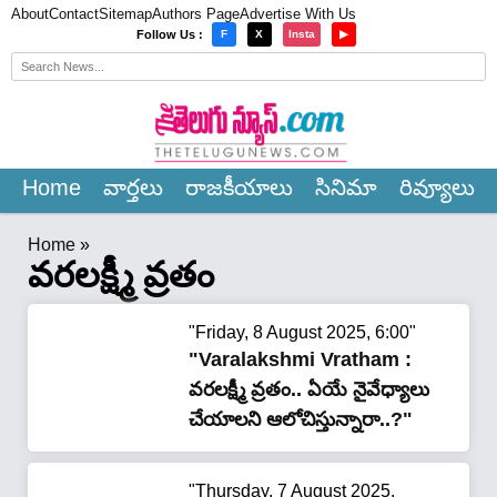
About
Contact
Sitemap
Authors Page
Advertise With Us
×
Follow Us :
F
X
Insta
▶
Home
వార్త‌లు
రాజ‌కీయాలు
సినిమా
రివ్యూలు
Home
»
వరలక్ష్మీ వ్రతం
"Friday, 8 August 2025, 6:00"
"Varalakshmi Vratham :
వ‌ర‌ల‌క్ష్మీ వ్ర‌తం.. ఏయే నైవేధ్యాలు
చేయాల‌ని ఆలోచిస్తున్నారా..?"
"Thursday, 7 August 2025,