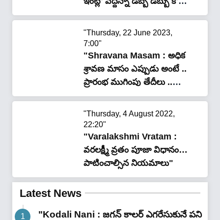
ఇంట్లో వద్దన్నా డబ్బే డబ్బు కోట్లు
గడిస్తారు…!!"
"Thursday, 22 June 2023,
7:00"
"Shravana Masam : అధిక
శ్రావణ మాసం ఎప్పుడు అంటే ..
ప్రారంభ ముగింపు తేదీలు ..
వరలక్ష్మీ వ్రతం .. పూర్తి వివరాలు
??"
"Thursday, 4 August 2022,
22:20"
"Varalakshmi Vratam :
వరలక్ష్మీ వ్రతం పూజా విధానం…
పాటించాల్సిన నియమాలు"
Latest News
"Kodali Nani : జగన్ కాలర్ ఎగరేసుకునే పని