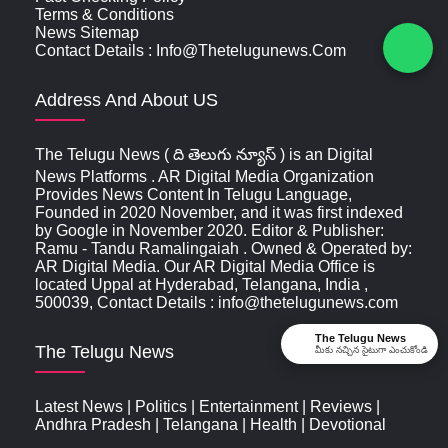
Terms & Conditions
News Sitemap
Contact Details : Info@thetelugunews.com
Address And About US
The Telugu News ( ది తెలుగు న్యూస్‌ ) is an Digital
News Platforms . AR Digital Media Organization
Provides News Content In Telugu Language,
Founded in 2020 November, and it was first indexed
by Google in November 2020. Editor & Publisher:
Ramu - Tandu Ramalingaiah . Owned & Operated by:
AR Digital Media. Our AR Digital Media Office is
located Uppal at Hyderabad, Telangana, India ,
500039, Contact Details : info@thetelugunews.com
The Telugu News
The Telugu News
మీకు నచ్చిన సైటుగా ఎంచుకోండి
Latest News
|
Politics
|
Entertainment
|
Reviews
|
Andhra Pradesh
|
Telangana
|
Health
|
Devotional