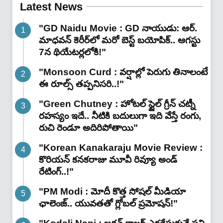
డిటర్జెంట్ పౌడర్ తో బట్టలు
Latest News
మెరిసిపోతాయి…!"
"GD Naidu Movie : GD నాయుడు: ఆర్.
మాధవన్‌ కెరీర్‌లో మరో బెస్ట్ బయోపిక్.. ఆగస్టు
7న థియేటర్లలోకి!"
"Monsoon Curd : వర్షాల్లో పెరుగు తినాలంటే
ఈ రూల్స్ తప్పనిసరి..!"
"Green Chutney : హోటల్ స్టైల్ గ్రీన్ చట్నీ
రహస్యం ఇదే.. నీటికి బదులుగా ఇది వేస్తే రంగు,
రుచి రెండూ అదిరిపోతాయి"
"Korean Kanakaraju Movie Review :
కొరియన్ కనకరాజు మూవీ రివ్యూ అండ్
రేటింగ్‌..!"
"PM Modi : మోదీ కొత్త సోషల్ మీడియా
ఛాలెంజ్.. యువతతో గ్లోబల్ ప్రమోషన్!"