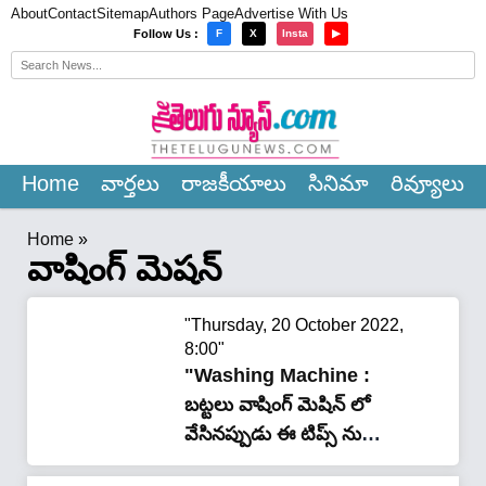
About
Contact
Sitemap
Authors Page
Advertise With Us
×
Follow Us :
F
X
Insta
▶
Home
వార్త‌లు
రాజ‌కీయాలు
సినిమా
రివ్యూలు
Home
»
వాషింగ్ మెషన్
"Thursday, 20 October 2022,
8:00"
"Washing Machine :
బట్టలు వాషింగ్ మెషిన్ లో
వేసినప్పుడు ఈ టిప్స్ ను
పాటించండి.. అతి తక్కువ