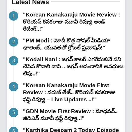
Latest News
"Korean Kanakaraju Movie Review :
కొరియన్ కనకరాజు మూవీ రివ్యూ అండ్
రేటింగ్‌..!"
"PM Modi : మోదీ కొత్త సోషల్ మీడియా
ఛాలెంజ్.. యువతతో గ్లోబల్ ప్రమోషన్!"
"Kodali Nani : జగన్ కాలర్ ఎగరేసుకునే పని
చేసిన కొడాలి నాని .. జగన్ ఆనందానికి అవధులు
లేవు..!"
"Korean Kanakaraju Movie First
Review : వరుణ్ తేజ్.. కొరియన్ కనకరాజు
ఫస్ట్ రివ్యూ – Live Updates ..!"
"GDN Movie First Review : మాధవన్..
జిడిఎన్ మూవీ ఫ‌స్ట్ రివ్యూ..!"
"Karthika Deepam 2 Today Episode