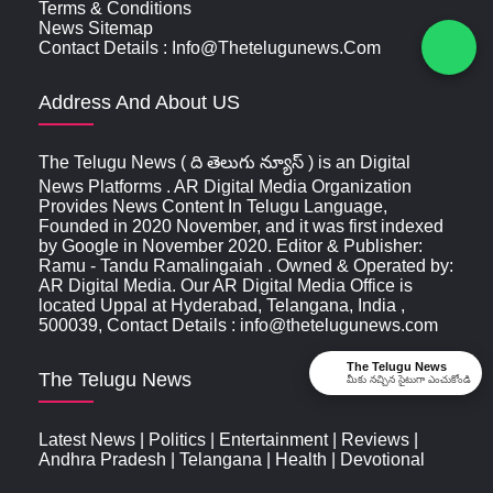
Terms & Conditions
News Sitemap
Contact Details : Info@thetelugunews.com
Address And About US
The Telugu News ( ది తెలుగు న్యూస్‌ ) is an Digital
News Platforms . AR Digital Media Organization
Provides News Content In Telugu Language,
Founded in 2020 November, and it was first indexed
by Google in November 2020. Editor & Publisher:
Ramu - Tandu Ramalingaiah . Owned & Operated by:
AR Digital Media. Our AR Digital Media Office is
located Uppal at Hyderabad, Telangana, India ,
500039, Contact Details : info@thetelugunews.com
The Telugu News
The Telugu News
మీకు నచ్చిన సైటుగా ఎంచుకోండి
Latest News
|
Politics
|
Entertainment
|
Reviews
|
Andhra Pradesh
|
Telangana
|
Health
|
Devotional