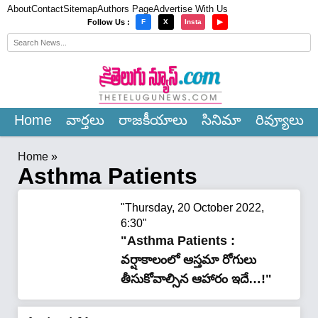
About
Contact
Sitemap
Authors Page
Advertise With Us
×
Follow Us :
F
X
Insta
▶
Home
వార్త‌లు
రాజ‌కీయాలు
సినిమా
రివ్యూలు
Home
»
Asthma Patients
"Thursday, 20 October 2022,
6:30"
"Asthma Patients :
వర్షాకాలంలో ఆస్తమా రోగులు
తీసుకోవాల్సిన ఆహారం ఇదే…!"